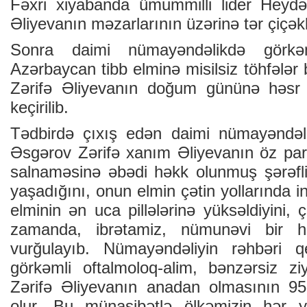
Fəxri xiyabanda ümummilli lider Heydə
Əliyevanın məzarlarının üzərinə tər çiçək
Sonra daimi nümayəndəlikdə görkəml
Azərbaycan tibb elminə misilsiz töhfələ
Zərifə Əliyevanın doğum gününə həsr 
keçirilib.
Tədbirdə çıxış edən daimi nümayəndəli
Əsgərov Zərifə xanım Əliyevanın öz parlaq
salnaməsinə əbədi həkk olunmuş şərəfl
yaşadığını, onun elmin çətin yollarında in
elminin ən uca pillələrinə yüksəldiyini, 
zamanda, ibrətamiz, nümunəvi bir hə
vurğulayıb. Nümayəndəliyin rəhbəri 
görkəmli oftalmoloq-alim, bənzərsiz zi
Zərifə Əliyevanın anadan olmasının 9
olur. Bu münasibətlə ölkəmizin hər y