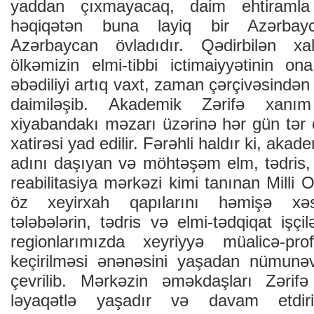
yaddan çıxmayacaq, daim ehtiramla
həqiqətən buna layiq bir Azərbayc
Azərbaycan övladıdır. Qədirbilən xa
ölkəmizin elmi-tibbi ictimaiyyətinin o
əbədiliyi artıq vaxt, zaman çərçivəsindən
daimiləşib. Akademik Zərifə xanım
xiyabandakı məzarı üzərinə hər gün tər ç
xatirəsi yad edilir. Fərəhli haldır ki, aka
adını daşıyan və möhtəşəm elm, tədris, 
reabilitasiya mərkəzi kimi tanınan Milli 
öz xeyirxah qapılarını həmişə xəstə
tələbələrin, tədris və elmi-tədqiqat işçi
regionlarımızda xeyriyyə müalicə-profil
keçirilməsi ənənəsini yaşadan nümunəv
çevrilib. Mərkəzin əməkdaşları Zərifə
ləyaqətlə yaşadır və davam etdiri