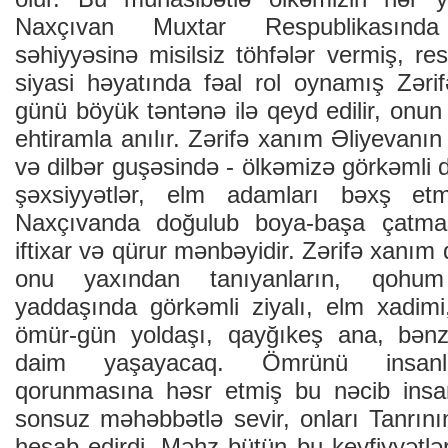
Naxçıvan Muxtar Respublikasın
səhiyyəsinə misilsiz töhfələr vermiş, res
siyasi həyatında fəal rol oynamış Zər
günü böyük təntənə ilə qeyd edilir, onun 
ehtiramla anılır. Zərifə xanım Əliyevan
və dilbər guşəsində - ölkəmizə görkəmli dö
şəxsiyyətlər, elm adamları bəxş et
Naxçıvanda doğulub boya-başa çatmas
iftixar və qürur mənbəyidir. Zərifə xanım 
onu yaxından tanıyanların, qohu
yaddaşında görkəmli ziyalı, elm xadimi,
ömür-gün yoldaşı, qayğıkeş ana, bənz
daim yaşayacaq. Ömrünü insanlar
qorunmasına həsr etmiş bu nəcib insa
sonsuz məhəbbətlə sevir, onları Tanrı
hesab edirdi. Məhz bütün bu keyfiyyətləri