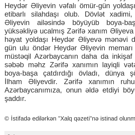
Heydər Əliyevin vəfalı ömür-gün yoldaşı
etibarlı silahdaşı olub. Dövlət xadimi
Əliyevin ailəsində böyüyüb boya-b
yüksəkliyə ucalmış Zərifə xanım Əliye
həyat yoldaşı Heydər Əliyevə mənəvi d
gün ulu öndər Heydər Əliyevin memarı
müstəqil Azərbaycanın daha da inkişaf
səbəb məhz Zərifə xanımın layiqli və
boya-başa çatdırdığı övladı, dünya şö
İlham Əliyevdir. Zərifə xanımın ruh
Azərbaycanımıza, onun əldə etdiyi böyü
şaddır.
© İstifadə edilərkən "Xalq qəzeti"nə istinad olunm