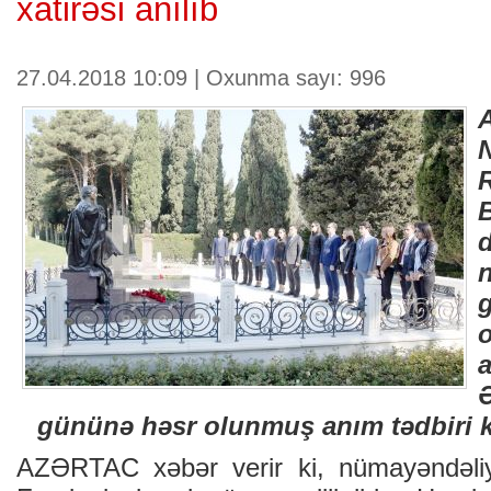
xatirəsi anılıb
27.04.2018 10:09 | Oxunma sayı: 996
o
gününə həsr olunmuş anım tədbiri ke
AZƏRTAC xəbər verir ki, nümayəndəliyi