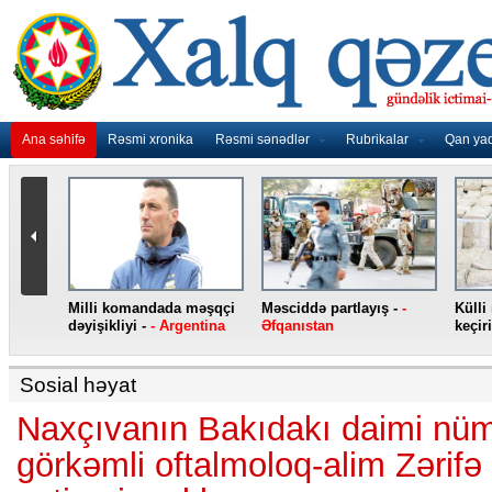
Ana səhifə
Rəsmi xronika
Rəsmi sənədlər
Rubrikalar
Qan ya
nidən
Milli komandada məşqçi
Məsciddə partlayış -
-
Külli
nqo
dəyişikliyi -
- Argentina
Əfqanıstan
keçiri
Sosial həyat
Naxçıvanın Bakıdakı daimi nü
görkəmli oftalmoloq-alim Zərifə