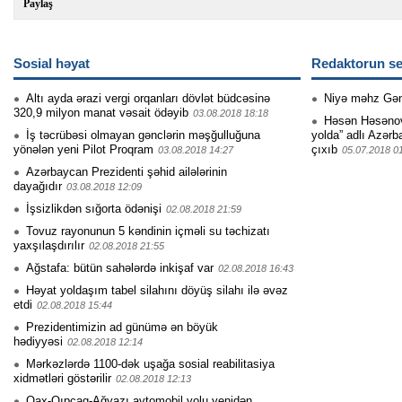
Paylaş
Sosial həyat
Redaktorun se
Altı ayda ərazi vergi orqanları dövlət büdcəsinə
Niyə məhz Gə
320,9 milyon manat vəsait ödəyib
03.08.2018 18:18
Həsən Həsənovu
İş təcrübəsi olmayan gənclərin məşğulluğuna
yolda” adlı Azərb
yönələn yeni Pilot Proqram
çıxıb
03.08.2018 14:27
05.07.2018 0
Azərbaycan Prezidenti şəhid ailələrinin
dayağıdır
03.08.2018 12:09
İşsizlikdən sığorta ödənişi
02.08.2018 21:59
Tovuz rayonunun 5 kəndinin içməli su təchizatı
yaxşılaşdırılır
02.08.2018 21:55
Ağstafa: bütün sahələrdə inkişaf var
02.08.2018 16:43
Həyat yoldaşım tabel silahını döyüş silahı ilə əvəz
etdi
02.08.2018 15:44
Prezidentimizin ad günümə ən böyük
hədiyyəsi
02.08.2018 12:14
Mərkəzlərdə 1100-dək uşağa sosial reabilitasiya
xidmətləri göstərilir
02.08.2018 12:13
Qax-Qıpçaq-Ağyazı avtomobil yolu yenidən