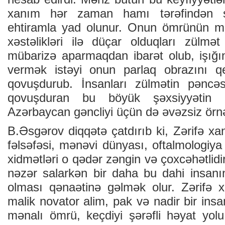
xanım hər zaman hamı tərəfindən sev
ehtiramla yad olunur. Onun ömrünün mə
xəstəlikləri ilə düçar olduqları zülmə
mübarizə aparmaqdan ibarət olub, işığın
vermək istəyi onun parlaq obrazını qey
qovuşdurub. İnsanları zülmətin pəncə
qovuşduran bu böyük şəxsiyyətin
Azərbaycan gəncliyi üçün də əvəzsiz örnə
B.Əsgərov diqqətə çatdırıb ki, Zərifə x
fəlsəfəsi, mənəvi dünyası, oftalmologiya 
xidmətləri o qədər zəngin və çoxcəhətlidir
nəzər salarkən bir daha bu dahi insanın
olması qənaətinə gəlmək olur. Zərifə xa
malik novator alim, pak və nadir bir insa
mənalı ömrü, keçdiyi şərəfli həyat yol