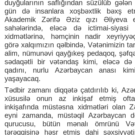
duyğularının saflığından süzülüb gələn 
gün də insanlara xoşbəxtlik bəxş e
Akademik Zərifə Əziz qızı Əliyeva e
sahələrində, eləcə də ictimai-siyasi 
xidmətlərinə, həmçinin nadir xeyriyyəçi
görə xalqımızın qəlbində, Vətənimizin tar
alim, nümunəvi qayğıkeş pedaqoq, şəfqə
sədaqətli bir vətəndaş kimi, eləcə d
qadını, nurlu Azərbaycan anası ki
yaşayacaq.
Tədbir zamanı diqqətə çatdırılıb ki, Azə
xüsusilə onun az inkişaf etmiş ofta
inkişafında müstəsna xidmətləri olan Z
eyni zamanda, müstəqil Azərbaycan d
qurucusu, bütün mənalı ömrünü Vət
tərəqqisinə həsr etmiş dahi şəxsiyyət