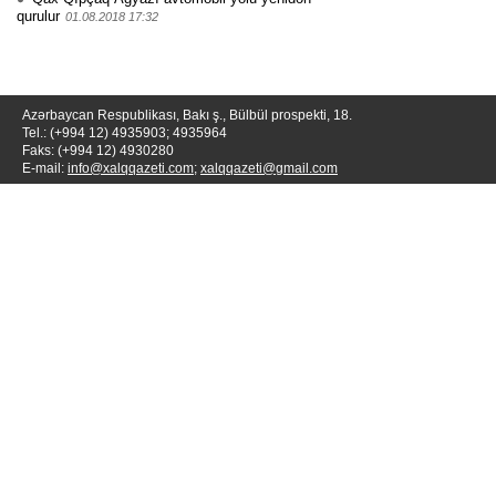
qurulur
01.08.2018 17:32
Azərbaycan Respublikası, Bakı ş., Bülbül prospekti, 18.
Tel.: (+994 12) 4935903; 4935964
Faks: (+994 12) 4930280
E-mail:
info@xalqqazeti.com
;
xalqqazeti@gmail.com