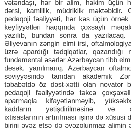
vətəndaşı, hər bir alim, həkim üçün 
dərsi, kamillik, müdriklik məktəbidir.
pedaqoji fəaliyyəti, hər kəs üçün örnə
keyfiyyətləri haqqında çoxsaylı məqal
yazılıb, bundan sonra da yazılacaq.
Əliyevanın zəngin elmi irsi, oftalmologiy
üzrə apardığı tədqiqatlar, qazandığı na
fundamental əsərlər Azərbaycan tibb elmin
desək, yanılmarıq. Azərbaycan oftalmo
səviyyəsində tanıdan akademik Zər
təbabətdə öz dəst-xətti olan novator bi
pedaqoji fəaliyyətində təkcə çoxşaxəli 
aparmaqla kifayətlənməyib, yüksəki
kadrların yetişdirilməsinə və oft
ixtisaslarının artırılması işinə də xüsusi di
birini əvəz etsə də əvəzolunmaz alimin ə