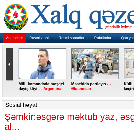
Ana səhifə
Rəsmi xronika
Rəsmi sənədlər
Rubrikalar
Qan ya
nidən
Milli komandada məşqçi
Məsciddə partlayış -
-
Külli
nqo
dəyişikliyi -
- Argentina
Əfqanıstan
keçiri
Sosial həyat
Şəmkir:əsgərə məktub yaz, əs
al...