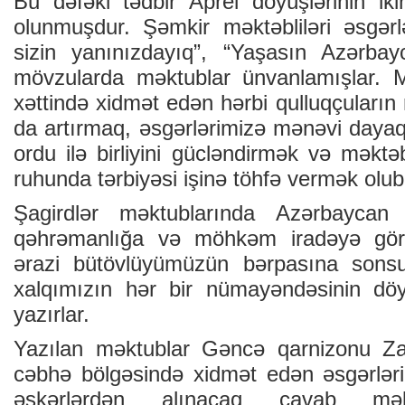
Bu dəfəki tədbir Aprel döyüşlərinin ik
olunmuşdur. Şəmkir məktəbliləri əsgər
sizin yanınızdayıq”, “Yaşasın Azərbay
mövzularda məktublar ünvanlamışlar.
xəttində xidmət edən hərbi qulluqçuların 
da artırmaq, əsgərlərimizə mənəvi dayaq
ordu ilə birliyini gücləndirmək və məktəb
ruhunda tərbiyəsi işinə töhfə vermək olub
Şagirdlər məktublarında Azərbaycan 
qəhrəmanlığa və möhkəm iradəyə görə
ərazi bütövlüyümüzün bərpasına sonsuz 
xalqımızın hər bir nümayəndəsinin dö
yazırlar.
Yazılan məktublar Gəncə qarnizonu Zab
cəbhə bölgəsində xidmət edən əsgərləri
əskərlərdən alınacaq cavab məkt