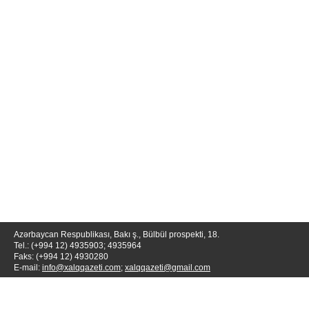
Azərbaycan Respublikası, Bakı ş., Bülbül prospekti, 18.
Tel.: (+994 12) 4935903; 4935964
Faks: (+994 12) 4930280
E-mail:
info@xalqqazeti.com
;
xalqqazeti@gmail.com