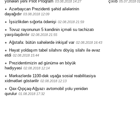
yönələn yeni Pilot Proqram
çıxıb
03.08.2018 14:27
05.07.2018 0
Azərbaycan Prezidenti şəhid ailələrinin
dayağıdır
03.08.2018 12:09
İşsizlikdən sığorta ödənişi
02.08.2018 21:59
Tovuz rayonunun 5 kəndinin içməli su təchizatı
yaxşılaşdırılır
02.08.2018 21:55
Ağstafa: bütün sahələrdə inkişaf var
02.08.2018 16:43
Həyat yoldaşım tabel silahını döyüş silahı ilə əvəz
etdi
02.08.2018 15:44
Prezidentimizin ad günümə ən böyük
hədiyyəsi
02.08.2018 12:14
Mərkəzlərdə 1100-dək uşağa sosial reabilitasiya
xidmətləri göstərilir
02.08.2018 12:13
Qax-Qıpçaq-Ağyazı avtomobil yolu yenidən
qurulur
01.08.2018 17:32