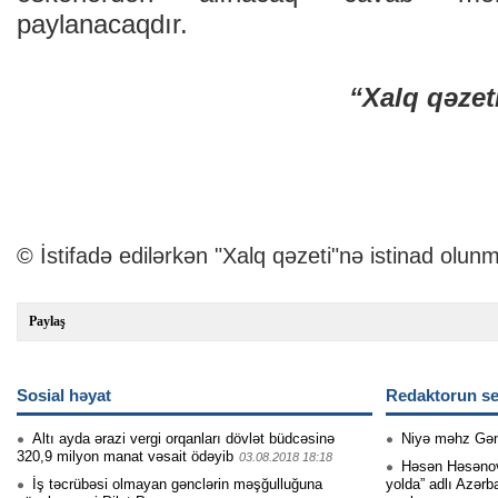
paylanacaqdır.
“Xalq qəzet
© İstifadə edilərkən "Xalq qəzeti"nə istinad olunm
Paylaş
Sosial həyat
Redaktorun se
Altı ayda ərazi vergi orqanları dövlət büdcəsinə
Niyə məhz Gə
320,9 milyon manat vəsait ödəyib
03.08.2018 18:18
Həsən Həsənovu
İş təcrübəsi olmayan gənclərin məşğulluğuna
yolda” adlı Azərb