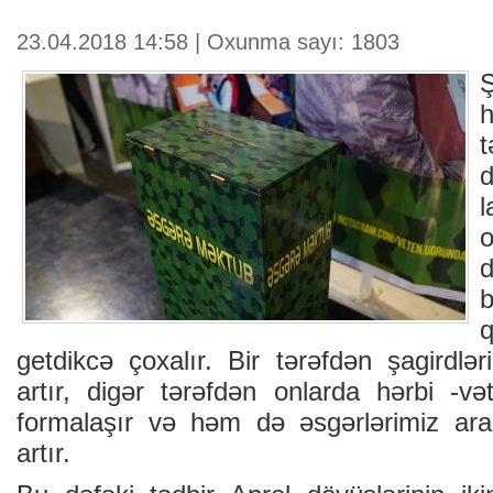
23.04.2018 14:58 | Oxunma sayı: 1803
l
d
getdikcə çoxalır. Bir tərəfdən şagirdlə
artır, digər tərəfdən onlarda hərbi -vət
formalaşır və həm də əsgərlərimiz ara
artır.