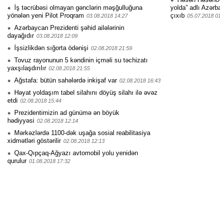
İş təcrübəsi olmayan gənclərin məşğulluğuna
yolda” adlı Azərb
yönələn yeni Pilot Proqram
çıxıb
03.08.2018 14:27
05.07.2018 0
Azərbaycan Prezidenti şəhid ailələrinin
dayağıdır
03.08.2018 12:09
İşsizlikdən sığorta ödənişi
02.08.2018 21:59
Tovuz rayonunun 5 kəndinin içməli su təchizatı
yaxşılaşdırılır
02.08.2018 21:55
Ağstafa: bütün sahələrdə inkişaf var
02.08.2018 16:43
Həyat yoldaşım tabel silahını döyüş silahı ilə əvəz
etdi
02.08.2018 15:44
Prezidentimizin ad günümə ən böyük
hədiyyəsi
02.08.2018 12:14
Mərkəzlərdə 1100-dək uşağa sosial reabilitasiya
xidmətləri göstərilir
02.08.2018 12:13
Qax-Qıpçaq-Ağyazı avtomobil yolu yenidən
qurulur
01.08.2018 17:32