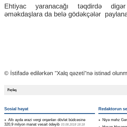
Ehtiyac yaranacağı təqdirdə digər
əməkdaşlara da belə gödəkçələr paylan
© İstifadə edilərkən "Xalq qəzeti"nə istinad olunm
Paylaş
Sosial həyat
Redaktorun se
Altı ayda ərazi vergi orqanları dövlət büdcəsinə
Niyə məhz Gə
320,9 milyon manat vəsait ödəyib
03.08.2018 18:18
Həsən Həsənovu