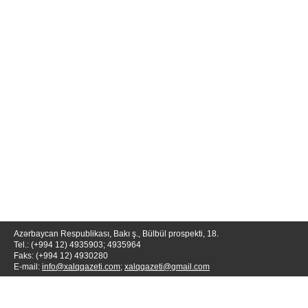
Azərbaycan Respublikası, Bakı ş., Bülbül prospekti, 18.
Tel.: (+994 12) 4935903; 4935964
Faks: (+994 12) 4930280
E-mail:
info@xalqqazeti.com
;
xalqqazeti@gmail.com