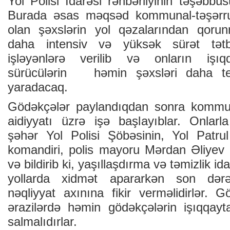
Yol Polisi İdarəsi rəhbərliyinin təşəbbüsü
Burada əsas məqsəd kommunal-təşərrufa
olan şəxslərin yol qəzalarından qorun
daha intensiv və yüksək sürət tətb
işləyənlərə verilib və onların işıqq
sürücülərin həmin şəxsləri daha te
yaradacaq.
Gödəkçələr paylandıqdan sonra kommunal
aidiyyatı üzrə işə başlayıblar. Onlar
şəhər Yol Polisi Şöbəsinin, Yol Patru
komandiri, polis mayoru Mərdan Əliyev ö
və bildirib ki, yaşıllaşdırma və təmizlik i
yollarda xidmət apararkən son dərəc
nəqliyyat axınına fikir verməlidirlər.
ərazilərdə həmin gödəkçələrin işıqqayta
salmalıdırlar.