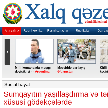
Ana səhifə
Rəsmi xronika
Rəsmi sənədlər
Rubrikalar
Qan ya
nidən
Milli komandada məşqçi
Məsciddə partlayış -
-
Külli
nqo
dəyişikliyi -
- Argentina
Əfqanıstan
keçiri
Sosial həyat
Sumqayıtın yaşıllaşdırma və təmi
xüsusi gödəkçələrdə