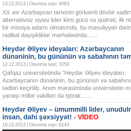
13.12.2013 | Oxunma sayı: 4063
XX əsr Azərbaycan tarixinin görkəmli dövlət xadim
alternativsiz siyasi lider kimi gücü və qüdrəti, i
bir missiya adamı olmasında, bu məsuliyyəti dər
radikal dəyişikliklər mərhələsində......
Heydər Əliyev ideyaları: Azərbaycanın
dünəninin, bu gününün və sabahının təm
12.12.2013 | Oxunma sayı: 3250
Qafqaz universitetində "Heydər Əliyev ideyaları:
Azərbaycanın dünəninin, bu gününün və sabahının
tədbiri keçirilib. Anım mərasimində universitetin m
yanaşı millət vəkilləri də iştirak......
Heydər Əliyev – ümummilli lider, unudu
insan, dahi şəxsiyyət!
- VİDEO
10.12.2013 | Oxunma sayı: 6143