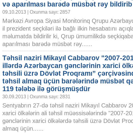
və aparılması barədə müsbət rəy bildirib
09.10.2013 | Oxunma sayı: 2857
Mərkəzi Avropa Siyasi Monitorinq Qrupu Azərbay
il prezident seçkiləri ilə bağlı ilkin hesabatını açıq
məlumatda bildirilir ki, Qrup ümumilikdə seçkiqa
aparılması barədə müsbət rəy......
Təhsil naziri Mikayıl Cabbarov "2007-201
illərdə Azərbaycan gənclərinin xarici ölk
təhsili üzrə Dövlət Proqramı” çərçivəsin
təhsil almaq üçün barələrində müsbət qə
119 tələbə ilə görüşmüşdür
30.09.2013 | Oxunma sayı: 2831
Sentyabrın 27-də təhsil naziri Mikayıl Cabbarov 2
xarici ölkələrin ali təhsil müəssisələrində "2007-2
gənclərinin xarici ölkələrdə təhsili üzrə Dövlət Pro
almaq üçün......