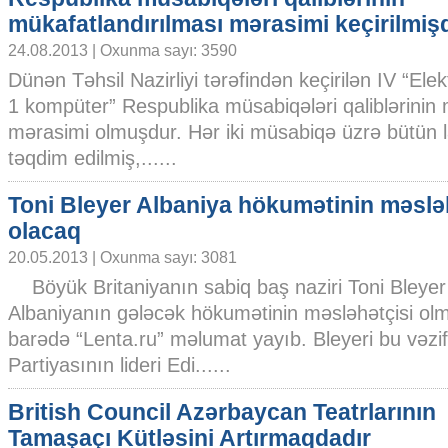
mükafatlandırılması mərasimi keçirilmişd
24.08.2013 | Oxunma sayı: 3590
Dünən Təhsil Nazirliyi tərəfindən keçirilən IV “Elek
1 kompüter” Respublika müsabiqələri qaliblərinin 
mərasimi olmuşdur. Hər iki müsabiqə üzrə bütün 
təqdim edilmiş,......
Toni Bleyer Albaniya hökumətinin məslə
olacaq
20.05.2013 | Oxunma sayı: 3081
Böyük Britaniyanın sabiq baş naziri Toni Bleyer
Albaniyanın gələcək hökumətinin məsləhətçisi olm
barədə “Lenta.ru” məlumat yayıb. Bleyeri bu vəzif
Partiyasının lideri Edi......
British Council Azərbaycan Teatrlarının
Tamaşaçı Kütləsini Artırmaqdadır