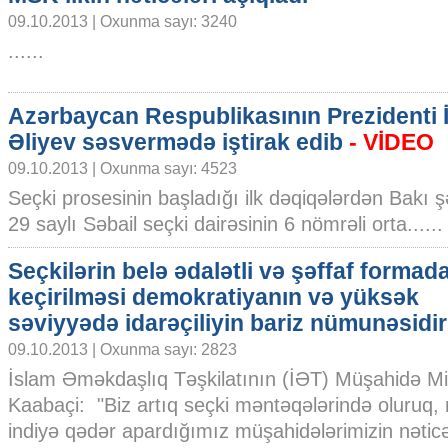
09.10.2013 | Oxunma sayı: 3240
......
Azərbaycan Respublikasının Prezidenti 
Əliyev səsvermədə iştirak edib
- VİDEO
09.10.2013 | Oxunma sayı: 4523
Seçki prosesinin başladığı ilk dəqiqələrdən Bakı ş
29 saylı Səbail seçki dairəsinin 6 nömrəli orta......
Seçkilərin belə ədalətli və şəffaf formad
keçirilməsi demokratiyanın və yüksək
səviyyədə idarəçiliyin bariz nümunəsidir
09.10.2013 | Oxunma sayı: 2823
İslam Əməkdaşlıq Təşkilatının (İƏT) Müşahidə Mi
Kaabaçi: "Biz artıq seçki məntəqələrində oluruq,
indiyə qədər apardığımız müşahidələrimizin nəticə