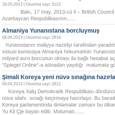
18.05.2013 | Oxunma sayı: 3113
Bakı, 17 may, 2013-cü il – British Council m
Azərbaycan Respublikasının......
Almaniya Yunanıstana borcluymuş
08.04.2013 | Oxunma sayı: 2816
Yunanıstanın maliyyə nazirliyi tərəfindən yaradı
xüsusi komissiya Almaniya hökumətinin Yunanıst
milyard avro borcunun olması ilə bağlı hesabat 
“Spiegel Online”-a istinadən yaydığı məlumata gö
Şimali Koreya yeni nüvə sınağına hazırla
08.04.2013 | Oxunma sayı: 2812
Koreya Xalq Demokratik Respublikası dördünc
nüvə silahı sınağı keçirməyə hazırlaşır. Bu barə
Koreya parlamentində dinləmələr zamanı bu ölkəni
Yu Kil Çje bəyan edib. Məlumatı......