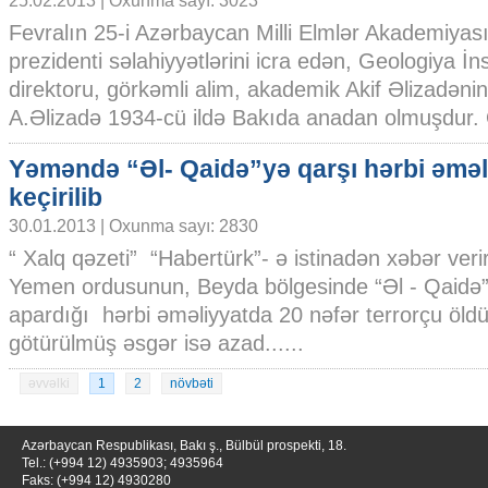
25.02.2013 | Oxunma sayı: 3023
Fevralın 25-i Azərbaycan Milli Elmlər Akademiyas
prezidenti səlahiyyətlərini icra edən, Geologiya İn
direktoru, görkəmli alim, akademik Akif Əlizadəni
A.Əlizadə 1934-cü ildə Bakıda anadan olmuşdur. O
Yəməndə “Əl- Qaidə”yə qarşı hərbi əməl
keçirilib
30.01.2013 | Oxunma sayı: 2830
“ Xalq qəzeti” “Habertürk”- ə istinadən xəbər verir
Yemen ordusunun, Beyda bölgesinde “Əl - Qaidə” 
apardığı hərbi əməliyyatda 20 nəfər terrorçu öldü
götürülmüş əsgər isə azad......
əvvəlki
1
2
növbəti
Azərbaycan Respublikası, Bakı ş., Bülbül prospekti, 18.
Tel.: (+994 12) 4935903; 4935964
Faks: (+994 12) 4930280