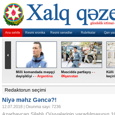
Ana səhifə
Rəsmi xronika
Rəsmi sənədlər
Rubrikalar
Qan ya
”
“Atletiko” Lemarı transfer
İqamətgah Kadisə
- ABŞ
edib -
- İspaniya
köçürüləcək -
- İspaniya
Redaktorun seçimi
Niyə məhz Gəncə?!
12.07.2018 | Oxunma sayı: 7236
Azərbaycan Silahlı Qüvvələrinin yaradılmasının 100