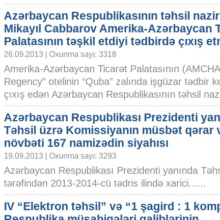
Azərbaycan Respublikasının təhsil nazir
Mikayıl Cabbarov Amerika-Azərbaycan T
Palatasının təşkil etdiyi tədbirdə çıxış et
26.09.2013 | Oxunma sayı: 3318
Amerika-Azərbaycan Ticarət Palatasının (AMCHAM) 
Regency” otelinin “Quba” zalında işgüzar tədbir ke
çıxış edən Azərbaycan Respublikasının təhsil nazir
Azərbaycan Respublikası Prezidenti ya
Təhsil üzrə Komissiyanın müsbət qərar v
növbəti 167 namizədin siyahısı
19.09.2013 | Oxunma sayı: 3293
Azərbaycan Respublikası Prezidenti yanında Təhs
tərəfindən 2013-2014-cü tədris ilində xarici......
IV “Elektron təhsil” və “1 şagird : 1 kom
Respublika müsabiqələri qaliblərinin