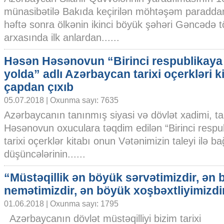
münasibətilə Bakıda keçirilən möhtəşəm paraddan
həftə sonra ölkənin ikinci böyük şəhəri Gəncədə tö
arxasında ilk anlardan......
Həsən Həsənovun “Birinci respublikaya
yolda” adlı Azərbaycan tarixi oçerkləri k
çapdan çıxıb
05.07.2018 | Oxunma sayı: 7635
Azərbaycanın tanınmış siyasi və dövlət xadimi, ta
Həsənovun oxuculara təqdim edilən “Birinci respu
tarixi oçerklər kitabı onun Vətənimizin taleyi ilə ba
düşüncələrinin......
“Müstəqillik ən böyük sərvətimizdir, ən
nemətimizdir, ən böyük xoşbəxtliyimizdi
01.06.2018 | Oxunma sayı: 1795
Azərbaycanın dövlət müstəqilliyi bizim tarixi