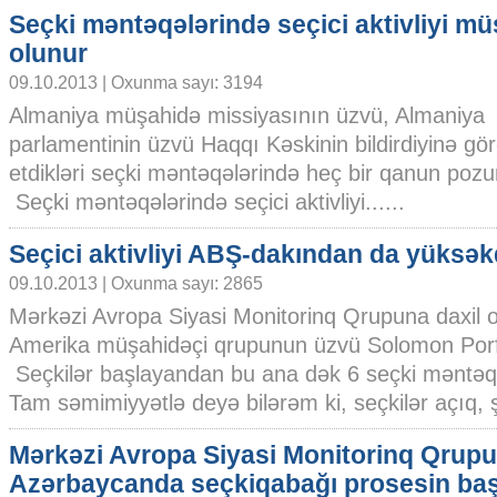
Seçki məntəqələrində seçici aktivliyi m
olunur
09.10.2013 | Oxunma sayı: 3194
Almaniya müşahidə missiyasının üzvü, Almaniya
parlamentinin üzvü Haqqı Kəskinin bildirdiyinə gö
etdikləri seçki məntəqələrində heç bir qanun poz
Seçki məntəqələrində seçici aktivliyi......
Seçici aktivliyi ABŞ-dakından da yüksək
09.10.2013 | Oxunma sayı: 2865
Mərkəzi Avropa Siyasi Monitorinq Qrupuna daxil 
Amerika müşahidəçi qrupunun üzvü Solomon Porfil
Seçkilər başlayandan bu ana dək 6 seçki məntəq
Tam səmimiyyətlə deyə bilərəm ki, seçkilər açıq, şə
Mərkəzi Avropa Siyasi Monitorinq Qrupu
Azərbaycanda seçkiqabağı prosesin ba