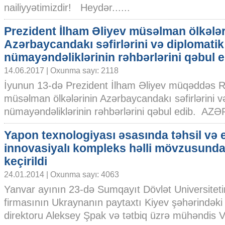
nailiyyətimizdir! Heydər......
Prezident İlham Əliyev müsəlman ölkələr
Azərbaycandakı səfirlərini və diplomatik
nümayəndəliklərinin rəhbərlərini qəbul e
14.06.2017 | Oxunma sayı: 2118
İyunun 13-də Prezident İlham Əliyev müqəddəs 
müsəlman ölkələrinin Azərbaycandakı səfirlərini v
nümayəndəliklərinin rəhbərlərini qəbul edib. AZƏ
Yapon texnologiyası əsasında təhsil və 
innovasiyalı kompleks həlli mövzusund
keçirildi
24.01.2014 | Oxunma sayı: 4063
Yanvar ayının 23-də Sumqayıt Dövlət Universiteti
firmasının Ukraynanın paytaxtı Kiyev şəhərindəki 
direktoru Aleksey Şpak və tətbiq üzrə mühəndis Vita