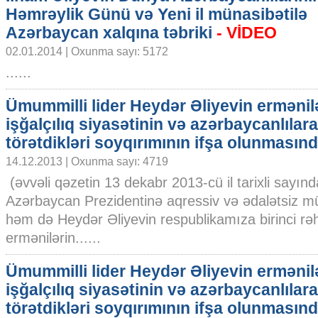
Həmrəylik Günü və Yeni il münasibətilə
Azərbaycan xalqına təbriki
- VİDEO
02.01.2014 | Oxunma sayı: 5172
......
Ümummilli lider Heydər Əliyevin ermənil
işğalçılıq siyasətinin və azərbaycanlılara
törətdikləri soyqırımının ifşa olunmasınd
14.12.2013 | Oxunma sayı: 4719
(əvvəli qəzetin 13 dekabr 2013-cü il tarixli sayı
Azərbaycan Prezidentinə aqressiv və ədalətsiz mü
həm də Heydər Əliyevin respublikamıza birinci rə
ermənilərin......
Ümummilli lider Heydər Əliyevin ermənil
işğalçılıq siyasətinin və azərbaycanlılara
törətdikləri soyqırımının ifşa olunmasınd