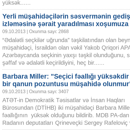
yüksək......
Yerli müşahidəçilərin səsvermənin gediş
izləməsinə şərait yaradılması xoşumuza 
09.10.2013 | Oxunma sayı: 2868
“Ədalətli seçkilər uğrunda” təşkilatından olan bey
müşahidəçi, İsraildən olan vəkil Yakob Qriqori A
Azərbaycanda seçkinin yaxşı təşkil olunduğunu, 
şəffaf və ədalətli keçirildiyini, heç bir......
Barbara Miller: "Seçici fəallığı yüksəkdi
bir qanun pozuntusu müşahidə olunmur
09.10.2013 | Oxunma sayı: 3407
ATƏT-in Demokratik Təsisatlar və İnsan Haqları
Bürosundan (DTİHB) iki müşahidəçi Barbara Miller
fəallığının yüksək olduğunu bildirib. MDB PA-dan
Radanın deputatları Qrineveçki Sergey Rafeloviç v