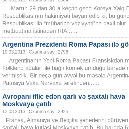
Martın 29-dan 30-a keçən gecə Koreya Xalq D
Respublikasının hakimiyəti bəyan edib ki, bu gün
Respublikası ilə “müharibə vəziyyəti”nə daxil olu
mətbuatına istinadən RİA......
Argentina Prezidenti Roma Papası ilə g
19.03.2013 | Oxunma sayı: 2798
Argentinanın Yeni Roma Papası Fransiskdən mü
Folklend adaları ilə bağlı kömək umduğu barədə
vermişdik. Bir neçə gün əvvəl bu məsələ Argentin
Patrisiya Vaka Narvaxa tərəfindən......
Avropanı iflic edən qarlı və şaxtalı hava
Moskvaya çatıb
13.03.2013 | Oxunma sayı: 2925
Fransa, Almaniya və Belçika şəhərlərini bürüyən 
şaxtalı hava kütləsi Moskvaya çatıb. Bu barədə R