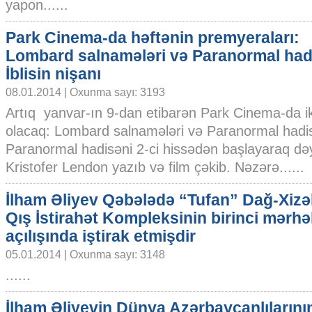
yapon......
Park Cinema-da həftənin premyeraları:
Lombard salnamələri və Paranormal had
İblisin nişanı
08.01.2014 | Oxunma sayı: 3193
Artıq yanvar-ın 9-dan etibarən Park Cinema-da i
olacaq: Lombard salnamələri və Paranormal hadisə:
Paranormal hadisəni 2-ci hissədən başlayaraq dəy
Kristofer Lendon yazıb və film çəkib. Nəzərə......
İlham Əliyev Qəbələdə “Tufan” Dağ-Xizə
Qış İstirahət Kompleksinin birinci mərhə
açılışında iştirak etmişdir
05.01.2014 | Oxunma sayı: 3148
......
İlham Əliyevin Dünya Azərbaycanlılarını