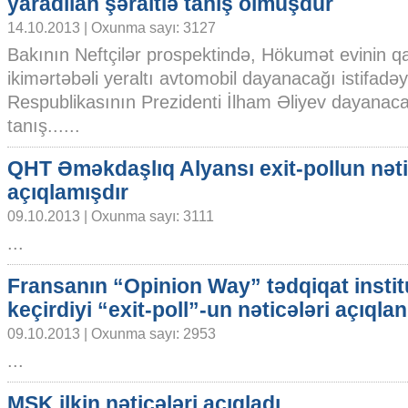
yaradılan şəraitlə tanış olmuşdur
14.10.2013 | Oxunma sayı: 3127
Bakının Neftçilər prospektində, Hökumət evinin q
ikimərtəbəli yeraltı avtomobil dayanacağı istifadə
Respublikasının Prezidenti İlham Əliyev dayanaca
tanış......
QHT Əməkdaşlıq Alyansı exit-pollun nəti
açıqlamışdır
09.10.2013 | Oxunma sayı: 3111
...
Fransanın “Opinion Way” tədqiqat insti
keçirdiyi “exit-poll”-un nəticələri açıqlan
09.10.2013 | Oxunma sayı: 2953
...
MSK ilkin nəticələri açıqladı