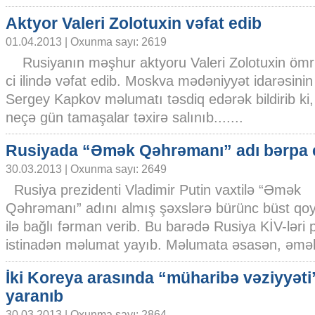
Aktyor Valeri Zolotuxin vəfat edib
01.04.2013 | Oxunma sayı: 2619
Rusiyanın məşhur aktyoru Valeri Zolotuxin ömr
ci ilində vəfat edib. Moskva mədəniyyət idarəsinin
Sergey Kapkov məlumatı təsdiq edərək bildirib ki
neçə gün tamaşalar təxirə salınıb.......
Rusiyada “Əmək Qəhrəmanı” adı bərpa e
30.03.2013 | Oxunma sayı: 2649
Rusiya prezidenti Vladimir Putin vaxtilə “Əmək
Qəhrəmanı” adını almış şəxslərə bürünc büst qo
ilə bağlı fərman verib. Bu barədə Rusiya KİV-ləri 
istinadən məlumat yayıb. Məlumata əsasən, əmək.
İki Koreya arasında “müharibə vəziyyəti
yaranıb
30.03.2013 | Oxunma sayı: 2864