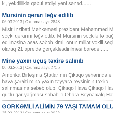
ki, yekdilliklə qəbul etdiyi yeni sənəd......
Mursinin qərarı ləğv edilib
06.03.2013 | Oxunma sayı: 2848
Misir İnzibati Məhkəməsi prezident Məhəmməd M
seçki qərarını ləğv edib. M.Mursinin seçkilərlə bağ
edilməsinə əsas səbəb kimi, onun millət vəkili seçk
olaraq 21 apreldə gerçəkləşdirilməsi barədə......
Minə yaxın uçuş təxirə salınıb
06.03.2013 | Oxunma sayı: 2755
Amerika Birləşmiş Ştatlarının Çikaqo şəhərində əl
hava şəraiti minə yaxın təyyarə reysininin təxirə
salınmasına səbəb olub. Çikaqo Hava Çikaqo Hava
güclü qar yağması səbəbilə Ohara Beynəlxalq Hava
GÖRKƏMLİ ALİMİN 79 YAŞI TAMAM OL