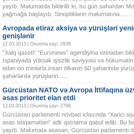
yayıb. Məlumatda bildirilir ki, bu gün səhərdən M
yağmağa başlayıb. Sinoptiklərin məlumatına......
Avropada etiraz aksiya və yürüşləri yen
genişlənir
12.03.2013 | Oxunma sayı: 2836
“Xalq qəzeti” “Euronews” agentliyinə istinadən bildir
İspaniyada yüksək işsizlik səviyyəsi və hökumətin i
edən on minlərlə insan ölkənin 60 şəhərində yürüş
şəhərlərdə yürüşlərin......
Gürcüstan NATO və Avropa İttifaqına üz
əsas prioritet elan etdi
12.03.2013 | Oxunma sayı: 2798
Gürcüstan parlamenti növbəti iclasında “Xarici siy
əsas istiqamətləri” adlı qətnamə qəbul edib. Bu 
yayıb. Məlumata əsasən, Gürcüstan parlamenti de