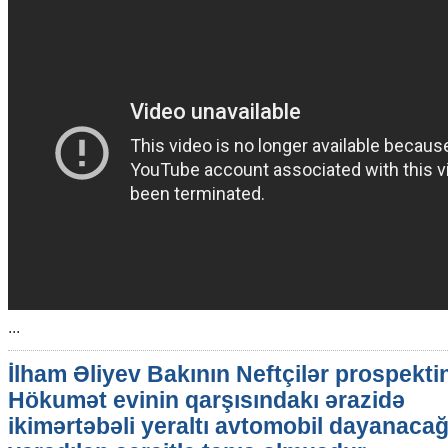
...
İlham Əliyev Bakının Neftçilər prospekti
Hökumət evinin qarşısındakı ərazidə
ikimərtəbəli yeraltı avtomobil dayanaca