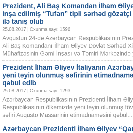
Prezident, Ali Baş Komandan İlham Əliy
inşa edilmiş “Tufan” tipli sərhəd gözətçi
ilə tanış olub
25.08.2017 | Oxunma sayı: 1596
Avqustun 24-də Azərbaycan Respublikasının Prezid
Ali Baş Komandanı İlham Əliyev Dövlət Sərhəd Xi
Mühafizəsinin Gəmi İnşası və Təmiri Mərkəzində ye
Prezident İlham Əliyev İtaliyanın Azərb
yeni təyin olunmuş səfirinin etimadnamə
qəbul edib
25.08.2017 | Oxunma sayı: 1293
Azərbaycan Respublikasının Prezidenti İlham Əliy
Respublikasının ölkəmizdə yeni təyin olunmuş fövq
səfiri Auqusto Massarinin etimadnaməsini qəbul....
Azərbaycan Prezidenti İlham Əliyev “Q