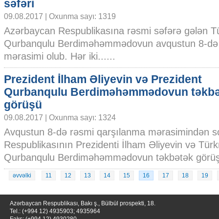
səfəri
09.08.2017 | Oxunma sayı: 1319
Azərbaycan Respublikasına rəsmi səfərə gələn T
Qurbanqulu Berdiməhəmmədovun avqustun 8-də 
mərasimi olub. Hər iki......
Prezident İlham Əliyevin və Prezident
Qurbanqulu Berdiməhəmmədovun təkbə
görüşü
09.08.2017 | Oxunma sayı: 1324
Avqustun 8-də rəsmi qarşılanma mərasimindən s
Respublikasının Prezidenti İlham Əliyevin və Tür
Qurbanqulu Berdiməhəmmədovun təkbətək görüşü o
əvvəlki
11
12
13
14
15
16
17
18
19
Azərbaycan Respublikası, Bakı ş., Bülbül prospekti, 18.
Tel.: (+994 12) 4935903; 4935964