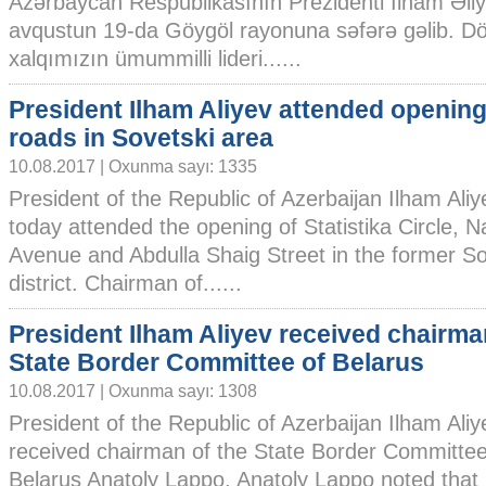
Azərbaycan Respublikasının Prezidenti İlham Əli
avqustun 19-da Göygöl rayonuna səfərə gəlib. Döv
xalqımızın ümummilli lideri......
President Ilham Aliyev attended openin
roads in Sovetski area
10.08.2017 | Oxunma sayı: 1335
President of the Republic of Azerbaijan Ilham Ali
today attended the opening of Statistika Circle,
Avenue and Abdulla Shaig Street in the former S
district. Chairman of......
President Ilham Aliyev received chairma
State Border Committee of Belarus
10.08.2017 | Oxunma sayı: 1308
President of the Republic of Azerbaijan Ilham Ali
received chairman of the State Border Committee 
Belarus Anatoly Lappo. Anatoly Lappo noted that 