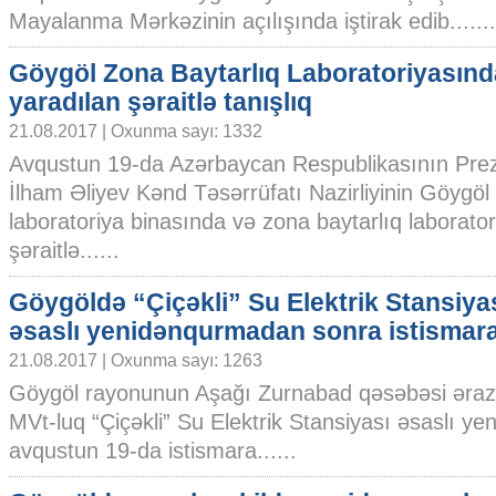
Mayalanma Mərkəzinin açılışında iştirak edib.......
Göygöl Zona Baytarlıq Laboratoriyasınd
yaradılan şəraitlə tanışlıq
21.08.2017 | Oxunma sayı: 1332
Avqustun 19-da Azərbaycan Respublikasının Prez
İlham Əliyev Kənd Təsərrüfatı Nazirliyinin Göygöl 
laboratoriya binasında və zona baytarlıq laborato
şəraitlə......
Göygöldə “Çiçəkli” Su Elektrik Stansiya
əsaslı yenidənqurmadan sonra istismara 
21.08.2017 | Oxunma sayı: 1263
Göygöl rayonunun Aşağı Zurnabad qəsəbəsi ərazi
MVt-luq “Çiçəkli” Su Elektrik Stansiyası əsaslı 
avqustun 19-da istismara......