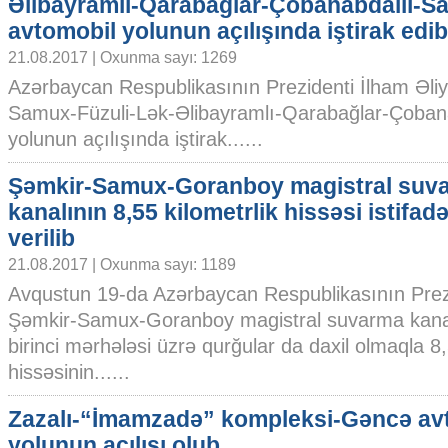
Əlibayramlı-Qarabağlar-Çobanabdallı-
avtomobil yolunun açılışında iştirak edib
21.08.2017 | Oxunma sayı: 1269
Azərbaycan Respublikasının Prezidenti İlham Əli
Samux-Füzuli-Lək-Əlibayramlı-Qarabağlar-Çoban
yolunun açılışında iştirak......
Şəmkir-Samux-Goranboy magistral suv
kanalının 8,55 kilometrlik hissəsi istifad
verilib
21.08.2017 | Oxunma sayı: 1189
Avqustun 19-da Azərbaycan Respublikasının Prezi
Şəmkir-Samux-Goranboy magistral suvarma kanalı
birinci mərhələsi üzrə qurğular da daxil olmaqla 8,
hissəsinin......
Zazalı-“İmamzadə” kompleksi-Gəncə av
yolunun açılışı olub