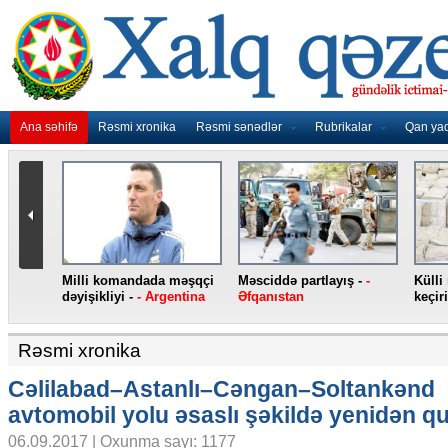
Ana səhifə
Rəsmi xronika
Rəsmi sənədlər
Rubrikalar
Qan ya
rda heroin ələ
Jirinovski qarət edilib -
-
Yeni “iPhone”
Türkiyə
Rusiya
smartfonları -
- ABŞ
Rəsmi xronika
Cəlilabad–Astanlı–Cəngan–Soltankənd
avtomobil yolu əsaslı şəkildə yenidən q
06.09.2017 | Oxunma sayı: 1177