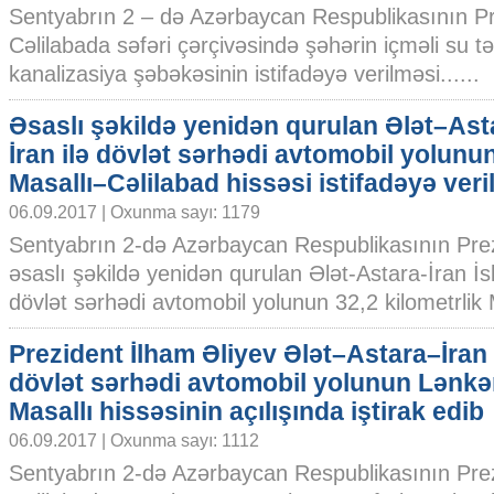
Sentyabrın 2 – də Azərbaycan Respublikasının Pr
Cəlilabada səfəri çərçivəsində şəhərin içməli su tə
kanalizasiya şəbəkəsinin istifadəyə verilməsi......
Əsaslı şəkildə yenidən qurulan Ələt–Ast
İran ilə dövlət sərhədi avtomobil yolunu
Masallı–Cəlilabad hissəsi istifadəyə veri
06.09.2017 | Oxunma sayı: 1179
Sentyabrın 2-də Azərbaycan Respublikasının Prez
əsaslı şəkildə yenidən qurulan Ələt-Astara-İran İs
dövlət sərhədi avtomobil yolunun 32,2 kilometrlik M
Prezident İlham Əliyev Ələt–Astara–İran 
dövlət sərhədi avtomobil yolunun Lənkə
Masallı hissəsinin açılışında iştirak edib
06.09.2017 | Oxunma sayı: 1112
Sentyabrın 2-də Azərbaycan Respublikasının Prez