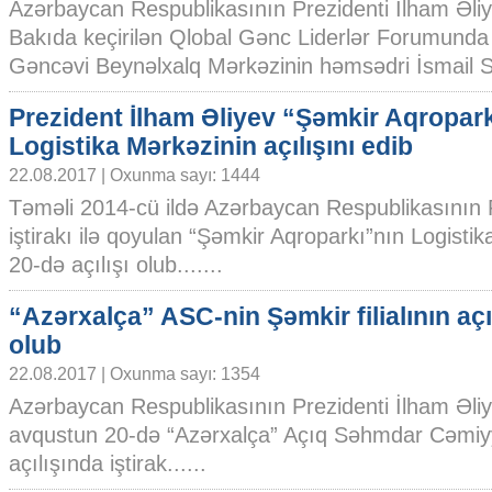
Azərbaycan Respublikasının Prezidenti İlham Əli
Bakıda keçirilən Qlobal Gənc Liderlər Forumunda 
Gəncəvi Beynəlxalq Mərkəzinin həmsədri İsmail Ser
Prezident İlham Əliyev “Şəmkir Aqropar
Logistika Mərkəzinin açılışını edib
22.08.2017 | Oxunma sayı: 1444
Təməli 2014-cü ildə Azərbaycan Respublikasının P
iştirakı ilə qoyulan “Şəmkir Aqroparkı”nın Logisti
20-də açılışı olub.......
“Azərxalça” ASC-nin Şəmkir filialının açıl
olub
22.08.2017 | Oxunma sayı: 1354
Azərbaycan Respublikasının Prezidenti İlham Əli
avqustun 20-də “Azərxalça” Açıq Səhmdar Cəmiyyət
açılışında iştirak......