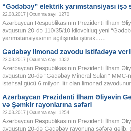
“Gədəbəy” elektrik yarımstansiyası işə s
22.08.2017 | Oxunma sayı: 1270
Azərbaycan Respublikasının Prezidenti İlham Əli
avqustun 20-də 110/35/10 kilovoltluq yeni “Gədəbə
yarımstansiyasının açılışında iştirak......
Gədəbəy limonad zavodu istifadəyə veri
22.08.2017 | Oxunma sayı: 1332
Azərbaycan Respublikasının Prezidenti İlham Əli
avqustun 20-də “Gədəbəy Mineral Suları” MMC-nin
istehsal gücü 6 milyon litr olan limonad zavodunun a
Azərbaycan Prezidenti İlham Əliyevin 
və Şəmkir rayonlarına səfəri
22.08.2017 | Oxunma sayı: 1254
Azərbaycan Respublikasının Prezidenti İlham Əli
avqustun 20-də Gədəbəy rayonuna səfərə gəlib. d