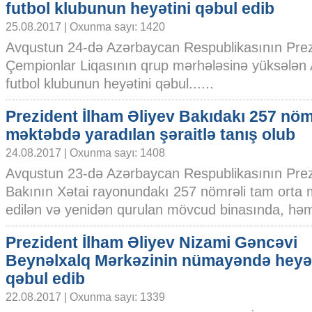
futbol klubunun heyətini qəbul edib
25.08.2017 | Oxunma sayı: 1420
Avqustun 24-də Azərbaycan Respublikasının Prez
Çempionlar Liqasının qrup mərhələsinə yüksələ
futbol klubunun heyətini qəbul......
Prezident İlham Əliyev Bakıdakı 257 nöm
məktəbdə yaradılan şəraitlə tanış olub
24.08.2017 | Oxunma sayı: 1408
Avqustun 23-də Azərbaycan Respublikasının Prezi
Bakının Xətai rayonundakı 257 nömrəli tam orta m
edilən və yenidən qurulan mövcud binasında, həmçin
Prezident İlham Əliyev Nizami Gəncəvi
Beynəlxalq Mərkəzinin nümayəndə heyət
qəbul edib
22.08.2017 | Oxunma sayı: 1339