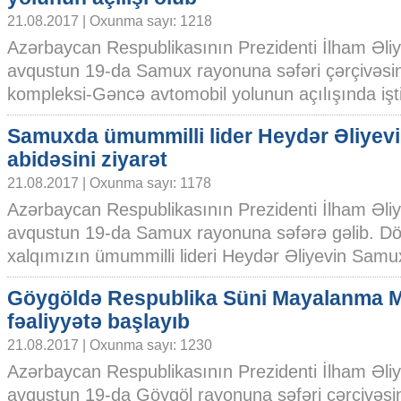
21.08.2017 | Oxunma sayı: 1218
Azərbaycan Respublikasının Prezidenti İlham Əli
avqustun 19-da Samux rayonuna səfəri çərçivəs
kompleksi-Gəncə avtomobil yolunun açılışında iştir
Samuxda ümummilli lider Heydər Əliyev
abidəsini ziyarət
21.08.2017 | Oxunma sayı: 1178
Azərbaycan Respublikasının Prezidenti İlham Əli
avqustun 19-da Samux rayonuna səfərə gəlib. Döv
xalqımızın ümummilli lideri Heydər Əliyevin Samux.
Göygöldə Respublika Süni Mayalanma M
fəaliyyətə başlayıb
21.08.2017 | Oxunma sayı: 1230
Azərbaycan Respublikasının Prezidenti İlham Əli
avqustun 19-da Göygöl rayonuna səfəri çərçivəsi