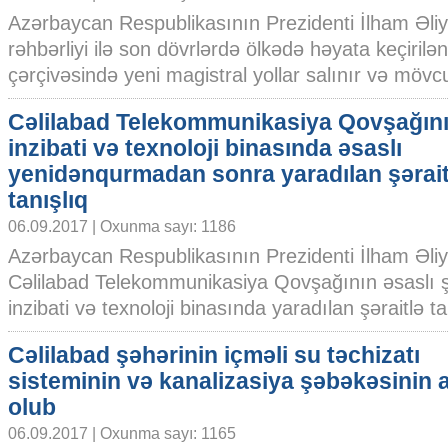
Azərbaycan Respublikasının Prezidenti İlham Əliy
rəhbərliyi ilə son dövrlərdə ölkədə həyata keçirilən 
çərçivəsində yeni magistral yollar salınır və mövcu
Cəlilabad Telekommunikasiya Qovşağın
inzibati və texnoloji binasında əsaslı
yenidənqurmadan sonra yaradılan şərait
tanışlıq
06.09.2017 | Oxunma sayı: 1186
Azərbaycan Respublikasının Prezidenti İlham Əli
Cəlilabad Telekommunikasiya Qovşağının əsaslı ş
inzibati və texnoloji binasında yaradılan şəraitlə tan
Cəlilabad şəhərinin içməli su təchizatı
sisteminin və kanalizasiya şəbəkəsinin aç
olub
06.09.2017 | Oxunma sayı: 1165