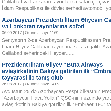
Cəlilabad və Lənkəran rayonlarına səfəri çərçivəs
İslam Respublikası ilə dövlət sərhədi avtomobil yol
Azərbaycan Prezidenti İlham Əliyevin Cə
və Lənkəran rayonlarına səfəri
06.09.2017 | Oxunma sayı: 1169
Sentyabrın 2-də Azərbaycan Respublikasının Prez
İlham Əliyev Cəlilabad rayonuna səfərə gəlib. Az
Cəlilabad şəhərindəki Heydər......
Prezident İlham Əliyev “Buta Airways”
aviaşirkətinin Bakıya gətirilən ilk “Embr
təyyarəsi ilə tanış olub
26.08.2017 | Oxunma sayı: 1415
Avqustun 25-də Azərbaycan Respublikasının ­Prez
“Azərbaycan Hava Yolları” ­QSC-nin nəzdində yara
aviaşirkətinin Bakıya gətirilən ilk “Embraer 190” təy