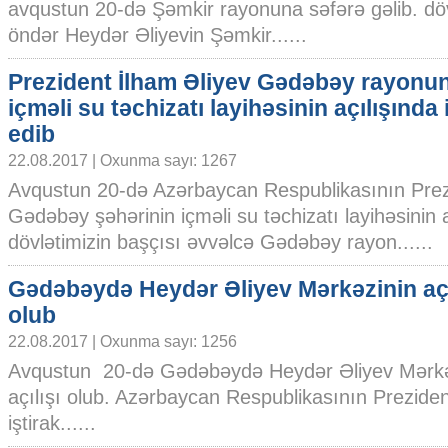
avqustun 20-də Şəmkir rayonuna səfərə gəlib. döv
öndər Heydər Əliyevin Şəmkir......
Prezident İlham Əliyev Gədəbəy rayonu
içməli su təchizatı layihəsinin açılışında 
edib
22.08.2017 | Oxunma sayı: 1267
Avqustun 20-də Azərbaycan Respublikasının Prezi
Gədəbəy şəhərinin içməli su təchizatı layihəsinin a
dövlətimizin başçısı əvvəlcə Gədəbəy rayon......
Gədəbəydə Heydər Əliyev Mərkəzinin açı
olub
22.08.2017 | Oxunma sayı: 1256
Avqustun 20-də Gədəbəydə Heydər Əliyev Mərkə
açılışı olub. Azərbaycan Respublikasının Preziden
iştirak......