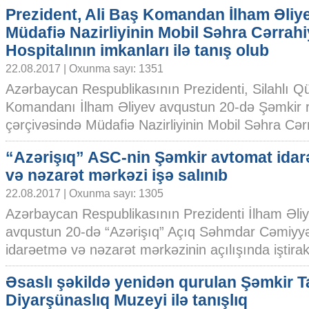
Prezident, Ali Baş Komandan İlham Əliy
Müdafiə Nazirliyinin Mobil Səhra Cərrah
Hospitalının imkanları ilə tanış olub
22.08.2017 | Oxunma sayı: 1351
Azərbaycan Respublikasının Prezidenti, Silahlı Qü
Komandanı İlham Əliyev avqustun 20-də Şəmkir r
çərçivəsində Müdafiə Nazirliyinin Mobil Səhra Cərr
“Azərişıq” ASC-nin Şəmkir avtomat ida
və nəzarət mərkəzi işə salınıb
22.08.2017 | Oxunma sayı: 1305
Azərbaycan Respublikasının Prezidenti İlham Əli
avqustun 20-də “Azərişıq” Açıq Səhmdar Cəmiyyə
idarəetmə və nəzarət mərkəzinin açılışında iştirak 
Əsaslı şəkildə yenidən qurulan Şəmkir Ta
Diyarşünaslıq Muzeyi ilə tanışlıq