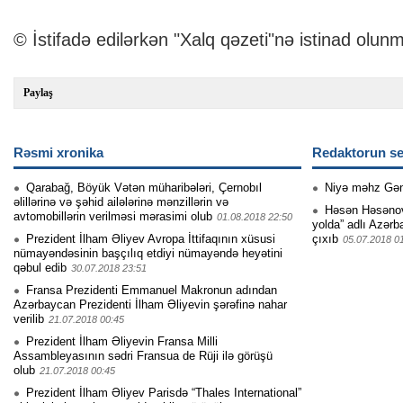
© İstifadə edilərkən "Xalq qəzeti"nə istinad olunm
Paylaş
Rəsmi xronika
Redaktorun se
Qarabağ, Böyük Vətən müharibələri, Çernobıl
Niyə məhz Gə
əlillərinə və şəhid ailələrinə mənzillərin və
Həsən Həsənovu
avtomobillərin verilməsi mərasimi olub
01.08.2018 22:50
yolda” adlı Azərb
Prezident İlham Əliyev Avropa İttifaqının xüsusi
çıxıb
05.07.2018 0
nümayəndəsinin başçılıq etdiyi nümayəndə heyətini
qəbul edib
30.07.2018 23:51
Fransa Prezidenti Emmanuel Makronun adından
Azərbaycan Prezidenti İlham Əliyevin şərəfinə nahar
verilib
21.07.2018 00:45
Prezident İlham Əliyevin Fransa Milli
Assambleyasının sədri Fransua de Rüji ilə görüşü
olub
21.07.2018 00:45
Prezident İlham Əliyev Parisdə “Thales International”