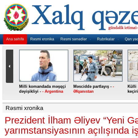
Ana səhifə
Rəsmi xronika
Rəsmi sənədlər
Rubrikalar
Qan ya
nidən
Milli komandada məşqçi
Məsciddə partlayış -
-
Külli
nqo
dəyişikliyi -
- Argentina
Əfqanıstan
keçiri
Rəsmi xronika
Prezident İlham Əliyev “Yeni G
yarımstansiyasının açılışında iş