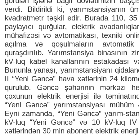
görülən işlərlə bağlı dövlətimizin başç
verdi. Bildirildi ki, yarımstansiyanın
kvadratmetr təşkil edir. Burada 110, 35
paylayıcı qurğular, elektrik avadanlıqlar
mühafizəsi və avtomatikası, texniki onli
açılma və qoşulmaların avtomatik 
quraşdırılıb. Yarımstansiya binasının z
kV-luq kabel kanallarının estakadası və r
Bununla yanaşı, yarımstansiyanı qidalan
II “Yeni Gəncə” hava xətlərinin 24 kilome
qurulub. Gəncə şəhərinin mərkəzi hi
çoxunun elektrik enerjisi ilə təminatı
“Yeni Gəncə” yarımstansiyası mühüm ə
Eyni zamanda, “Yeni Gəncə” yarım-stan
kV-luq “Yeni Gəncə” və 10 kV-luq IV
xətlərindən 30 min abonent elektrik enerjis