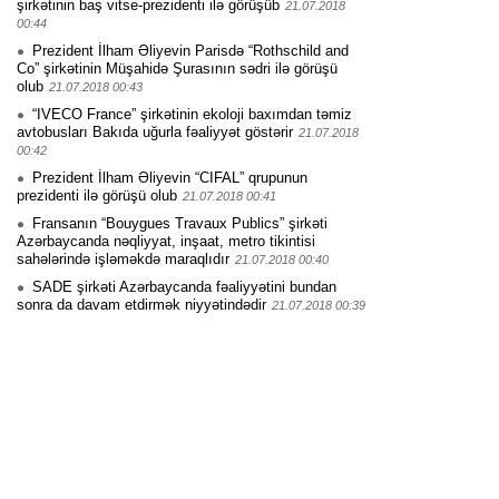
şirkətinin baş vitse-prezidenti ilə görüşüb
21.07.2018
00:44
Prezident İlham Əliyevin Parisdə “Rothschild and
Co” şirkətinin Müşahidə Şurasının sədri ilə görüşü
olub
21.07.2018 00:43
“IVECO France” şirkətinin ekoloji baxımdan təmiz
avtobusları Bakıda uğurla fəaliyyət göstərir
21.07.2018
00:42
Prezident İlham Əliyevin “CIFAL” qrupunun
prezidenti ilə görüşü olub
21.07.2018 00:41
Fransanın “Bouygues Travaux Publics” şirkəti
Azərbaycanda nəqliyyat, inşaat, metro tikintisi
sahələrində işləməkdə maraqlıdır
21.07.2018 00:40
SADE şirkəti Azərbaycanda fəaliyyətini bundan
sonra da davam etdirmək niyyətindədir
21.07.2018 00:39