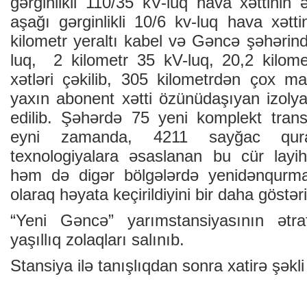
gərginlikli 110/35 kV-luq hava xəttinin 
aşağı gərginlikli 10/6 kv-luq hava xətt
kilometr yeraltı kabel və Gəncə şəhərin
luq, 2 kilometr 35 kV-luq, 20,2 kilom
xətləri çəkilib, 305 kilometrdən çox ma
yaxın abonent xətti özünüdaşıyan izolyas
edilib. Şəhərdə 75 yeni komplekt tran
eyni zamanda, 4211 sayğac qura
texnologiyalara əsaslanan bu cür lay
həm də digər bölgələrdə yenidənqurma t
olaraq həyata keçirildiyini bir daha göstəri
“Yeni Gəncə” yarımstansiyasının ətraf
yaşıllıq zolaqları salınıb.
Stansiya ilə tanışlıqdan sonra xatirə şəkli 