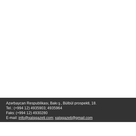
Azərbaycan Respublikası, Bakı ş., Bülbül prospekti, 18.
Tel.: (+994 12) 4935903; 4935964
Faks: (+994 12) 4930280
E-mail:
info@xalqqazeti.com
;
xalqqazeti@gmail.com