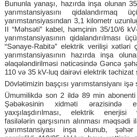
Bununla yanaşı, hazırda inşa olunan 35
yarımstansiyasını qidalandırmaq 
yarımstansiyasından 3,1 kilometr uzunlu
II “Məhsəti” kabel, həmçinin 35/10/6 kV
yarımstansiyasının qidalandırılması üç
“Sənaye-Rabitə” elektrik verilişi xətləri
yarımstansiyasının hazırda inşa oluna
əlaqələndirilməsi nəticəsində Gəncə şəhə
110 və 35 kV-luq dairəvi elektrik təchizat
Dövlətimizin başçısı yarımstansiyanı işə 
Ümumilikdə son 2 ildə 89 min abonenti
Şəbəkəsinin xidməti ərazisində ele
yaxşılaşdırılması, elektrik enerjisi 
fasilələrin qarşısının alınması məqsədi i
yarımstansiyası inşa olunub, şəhər