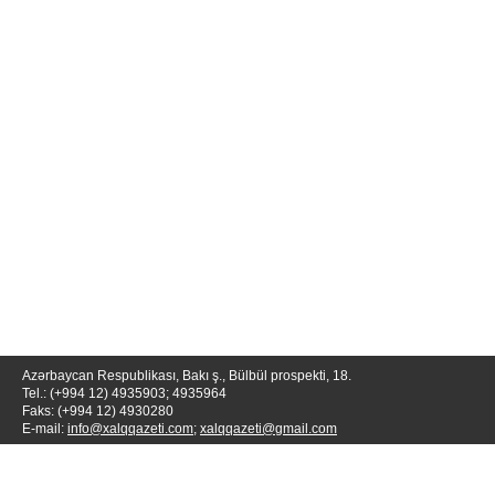
Azərbaycan Respublikası, Bakı ş., Bülbül prospekti, 18.
Tel.: (+994 12) 4935903; 4935964
Faks: (+994 12) 4930280
E-mail:
info@xalqqazeti.com
;
xalqqazeti@gmail.com