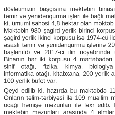
dövlətimizin başçısına məktəbin binas
təmir və yenidənqurma işləri ilə bağlı məlu
ki, ümumi sahəsi 4,8 hektar olan məktəb 2
Məktəbin 980 şagird yerlik birinci korpu
şagird yerlik ikinci korpusu isə 1974-cü il
əsaslı təmir və yenidənqurma işlərinə 20
başlanılıb və 2017-ci ilin noyabrında 
Binanın hər iki korpusu 4 mərtəbədən 
sinif otağı, fizika, kimya, biologiya
informatika otağı, kitabxana, 200 yerlik a
100 yerlik bufet var.
Qeyd edilib ki, hazırda bu məktəbdə 115
Onların təlim-tərbiyəsi ilə 109 müəllim m
ocağı həmişə məzunları ilə fəxr edib. D
məktəbin məzunları arasında 4 elmlər