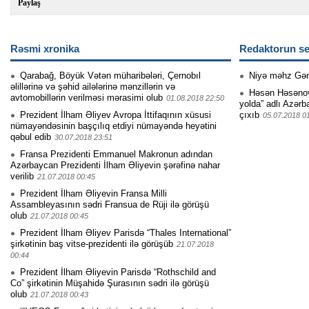
Paylaş
Rəsmi xronika
Redaktorun se
Qarabağ, Böyük Vətən müharibələri, Çernobıl
Niyə məhz Gə
əlillərinə və şəhid ailələrinə mənzillərin və
Həsən Həsənovu
avtomobillərin verilməsi mərasimi olub
01.08.2018 22:50
yolda” adlı Azərb
Prezident İlham Əliyev Avropa İttifaqının xüsusi
çıxıb
05.07.2018 0
nümayəndəsinin başçılıq etdiyi nümayəndə heyətini
qəbul edib
30.07.2018 23:51
Fransa Prezidenti Emmanuel Makronun adından
Azərbaycan Prezidenti İlham Əliyevin şərəfinə nahar
verilib
21.07.2018 00:45
Prezident İlham Əliyevin Fransa Milli
Assambleyasının sədri Fransua de Rüji ilə görüşü
olub
21.07.2018 00:45
Prezident İlham Əliyev Parisdə “Thales International”
şirkətinin baş vitse-prezidenti ilə görüşüb
21.07.2018
00:44
Prezident İlham Əliyevin Parisdə “Rothschild and
Co” şirkətinin Müşahidə Şurasının sədri ilə görüşü
olub
21.07.2018 00:43