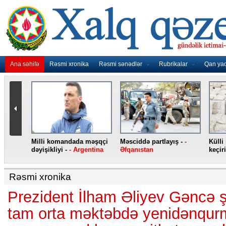
Ana səhifə
Rəsmi xronika
Rəsmi sənədlər
Rubrikalar
Qan ya
nidən
Milli komandada məşqçi
Məsciddə partlayış -
-
Külli
nqo
dəyişikliyi -
- Argentina
Əfqanıstan
keçiri
Rəsmi xronika
Prezident İlham Əliyev Gəncə ş
tam orta məktəbdə yenidənqurm