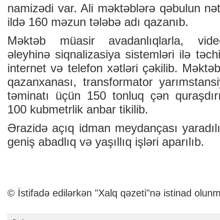
namizədi var. Ali məktəblərə qəbulun nət
ildə 160 məzun tələbə adı qazanıb.
Məktəb müasir avadanlıqlarla, vid
əleyhinə siqnalizasiya sistemləri ilə təch
internet və telefon xətləri çəkilib. Məktəb
qazanxanası, transformator yarımstansiy
təminatı üçün 150 tonluq çən quraşdırı
100 kubmetrlik anbar tikilib.
Ərazidə açıq idman meydançası yaradılı
geniş abadlıq və yaşıllıq işləri aparılıb.
© İstifadə edilərkən "Xalq qəzeti"nə istinad olunm