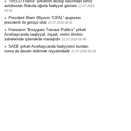
“IVECO France” şirkətinin ekoloji baxımdan təmiz
avtobusları Bakıda uğurla fəaliyyət göstərir
21.07.2018
00:42
Prezident İlham Əliyevin “CIFAL” qrupunun
prezidenti ilə görüşü olub
21.07.2018 00:41
Fransanın “Bouygues Travaux Publics” şirkəti
Azərbaycanda nəqliyyat, inşaat, metro tikintisi
sahələrində işləməkdə maraqlıdır
21.07.2018 00:40
SADE şirkəti Azərbaycanda fəaliyyətini bundan
sonra da davam etdirmək niyyətindədir
21.07.2018 00:39