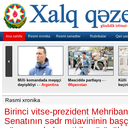
Ana səhifə
Rəsmi xronika
Rəsmi sənədlər
Rubrikalar
Qan ya
nidən
Milli komandada məşqçi
Məsciddə partlayış -
-
Külli
nqo
dəyişikliyi -
- Argentina
Əfqanıstan
keçiri
Rəsmi xronika
Birinci vitse-prezident Mehriban
Senatının sədr müavininin başçı