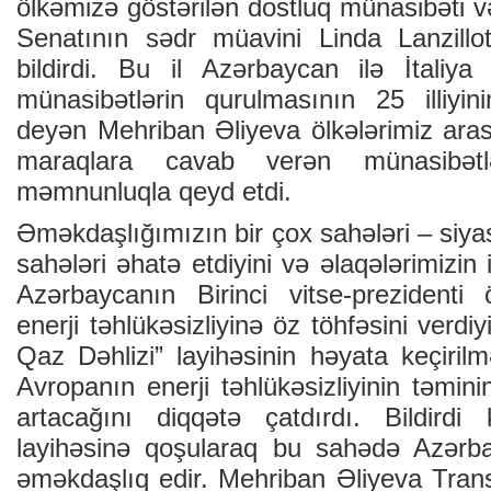
ölkəmizə göstərilən dostluq münasibəti və
Senatının sədr müavini Linda Lanzillot
bildirdi. Bu il Azərbaycan ilə İtaliya
münasibətlərin qurulmasının 25 illiyi
deyən Mehriban Əliyeva ölkələrimiz arasın
maraqlara cavab verən münasibətl
məmnunluqla qeyd etdi.
Əməkdaşlığımızın bir çox sahələri – siyas
sahələri əhatə etdiyini və əlaqələrimizin 
Azərbaycanın Birinci vitse-prezidenti
enerji təhlükəsizliyinə öz töhfəsini verdi
Qaz Dəhlizi” layihəsinin həyata keçiril
Avropanın enerji təhlükəsizliyinin təmi
artacağını diqqətə çatdırdı. Bildirdi
layihəsinə qoşularaq bu sahədə Azərba
əməkdaşlıq edir. Mehriban Əliyeva Trans