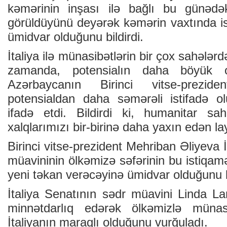
kəmərinin inşası ilə bağlı bu günədək
görüldüyünü deyərək kəmərin vaxtında is
ümidvar olduğunu bildirdi.
İtaliya ilə münasibətlərin bir çox sahələrdə
zamanda, potensialın daha böyük o
Azərbaycanın Birinci vitse-prezid
potensialdan daha səmərəli istifadə ol
ifadə etdi. Bildirdi ki, humanitar sa
xalqlarımızı bir-birinə daha yaxın edən lay
Birinci vitse-prezident Mehriban Əliyeva 
müavininin ölkəmizə səfərinin bu istiqam
yeni təkan verəcəyinə ümidvar olduğunu bi
İtaliya Senatının sədr müavini Linda La
minnətdarlıq edərək ölkəmizlə münasib
İtaliyanın maraqlı olduğunu vurğuladı.