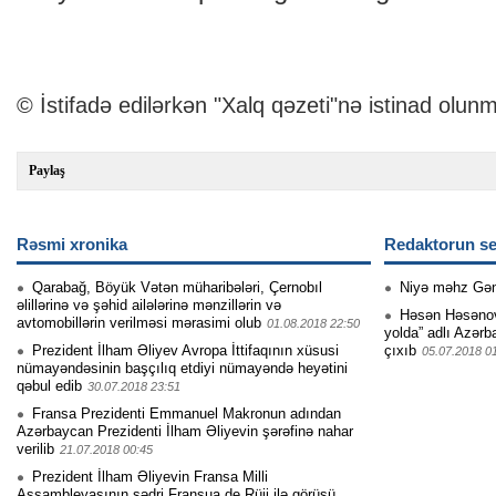
© İstifadə edilərkən "Xalq qəzeti"nə istinad olunm
Paylaş
Rəsmi xronika
Redaktorun se
Qarabağ, Böyük Vətən müharibələri, Çernobıl
Niyə məhz Gə
əlillərinə və şəhid ailələrinə mənzillərin və
Həsən Həsənovu
avtomobillərin verilməsi mərasimi olub
01.08.2018 22:50
yolda” adlı Azərb
Prezident İlham Əliyev Avropa İttifaqının xüsusi
çıxıb
05.07.2018 0
nümayəndəsinin başçılıq etdiyi nümayəndə heyətini
qəbul edib
30.07.2018 23:51
Fransa Prezidenti Emmanuel Makronun adından
Azərbaycan Prezidenti İlham Əliyevin şərəfinə nahar
verilib
21.07.2018 00:45
Prezident İlham Əliyevin Fransa Milli
Assambleyasının sədri Fransua de Rüji ilə görüşü