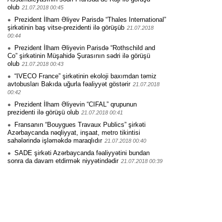
olub
21.07.2018 00:45
Prezident İlham Əliyev Parisdə “Thales International”
şirkətinin baş vitse-prezidenti ilə görüşüb
21.07.2018
00:44
Prezident İlham Əliyevin Parisdə “Rothschild and
Co” şirkətinin Müşahidə Şurasının sədri ilə görüşü
olub
21.07.2018 00:43
“IVECO France” şirkətinin ekoloji baxımdan təmiz
avtobusları Bakıda uğurla fəaliyyət göstərir
21.07.2018
00:42
Prezident İlham Əliyevin “CIFAL” qrupunun
prezidenti ilə görüşü olub
21.07.2018 00:41
Fransanın “Bouygues Travaux Publics” şirkəti
Azərbaycanda nəqliyyat, inşaat, metro tikintisi
sahələrində işləməkdə maraqlıdır
21.07.2018 00:40
SADE şirkəti Azərbaycanda fəaliyyətini bundan
sonra da davam etdirmək niyyətindədir
21.07.2018 00:39