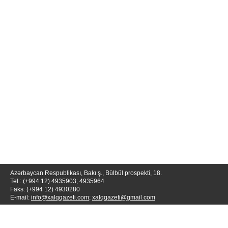
Azərbaycan Respublikası, Bakı ş., Bülbül prospekti, 18.
Tel.: (+994 12) 4935903; 4935964
Faks: (+994 12) 4930280
E-mail:
info@xalqqazeti.com
;
xalqqazeti@gmail.com