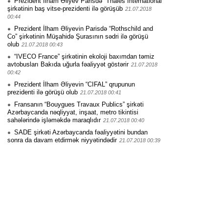
Prezident İlham Əliyev Parisdə “Thales International”
şirkətinin baş vitse-prezidenti ilə görüşüb
21.07.2018
00:44
Prezident İlham Əliyevin Parisdə “Rothschild and
Co” şirkətinin Müşahidə Şurasının sədri ilə görüşü
olub
21.07.2018 00:43
“IVECO France” şirkətinin ekoloji baxımdan təmiz
avtobusları Bakıda uğurla fəaliyyət göstərir
21.07.2018
00:42
Prezident İlham Əliyevin “CIFAL” qrupunun
prezidenti ilə görüşü olub
21.07.2018 00:41
Fransanın “Bouygues Travaux Publics” şirkəti
Azərbaycanda nəqliyyat, inşaat, metro tikintisi
sahələrində işləməkdə maraqlıdır
21.07.2018 00:40
SADE şirkəti Azərbaycanda fəaliyyətini bundan
sonra da davam etdirmək niyyətindədir
21.07.2018 00:39