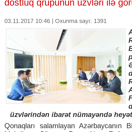
dostluq qrupunun üzvləri ilə gö
03.11.2017 10:46 | Oxunma sayı: 1391
üzvlərindən ibarət nümayəndə heyəti
Qonaqları salamlayan Azərbaycanın Biri