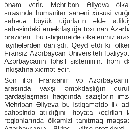
önəm verir. Mehriban Əliyeva ölkələri
sırasında humanitar sahəni xüsusi vurğu
sahədə böyük uğurların əldə edildiyi
sahəsindəki əməkdaşlığa toxunan Azərbay
prezidenti bu istiqamətdə ölkələrimiz arası
layihələrdən danışdı. Qeyd etdi ki, ölkə
Fransız-Azərbaycan Universiteti fəaliyyə
Azərbaycanın təhsil sisteminin, həm də 
inkişafına xidmət edir.
Son illər Fransanın və Azərbaycanın
arasında yaxşı əməkdaşlığın qurul
qardaşlaşması haqqında sazişlərin imza
Mehriban Əliyeva bu istiqamətdə ilk a
sahəsində atıldığını, həyata keçirilən 
regionlarında ölkəmizi tanıtmaq məqsədi
Azərbaycanın Birinci vitse-preziden