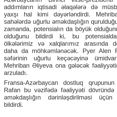
addımların iqtisadi əlaqələrə də müsbə
yaxşı hal kimi dəyərləndirdi. Mehri
sahələrdə uğurlu əməkdaşlığın qurulduğu
zamanda, potensialın da böyük olduğun
olduğunu bildirdi ki, bu potensialda
ölkələrimiz və xalqlarımız arasında d
daha da möhkəmlənəcək. Pyer Alen Ra
səfərinin uğurlu keçəcəyinə ümidvar
Mehriban Əliyeva ona gələcək fəaliyyəti
arzuladı.
Fransa-Azərbaycan dostluq qrupunun
Rafan bu vəzifədə fəaliyyəti dövründə 
əməkdaşlığın dərinləşdirilməsi üçün
bildirdi.