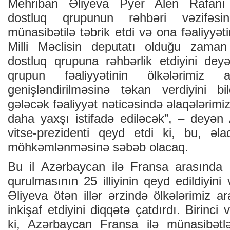
Mehriban Əliyeva Pyer Alen Rafanı
dostluq qrupunun rəhbəri vəzifəsi
münasibətilə təbrik etdi və ona fəaliyyət
Milli Məclisin deputatı olduğu zama
dostluq qrupuna rəhbərlik etdiyini de
qrupun fəaliyyətinin ölkələrimiz a
genişləndirilməsinə təkan verdiyini bil
gələcək fəaliyyət nəticəsində əlaqələrimi
daha yaxşı istifadə ediləcək”, – deyən 
vitse-prezidenti qeyd etdi ki, bu, əl
möhkəmlənməsinə səbəb olacaq.
Bu il Azərbaycan ilə Fransa arasında d
qurulmasının 25 illiyinin qeyd edildiyin
Əliyeva ötən illər ərzində ölkələrimiz 
inkişaf etdiyini diqqətə çatdırdı. Birinci v
ki, Azərbaycan Fransa ilə münasibətl