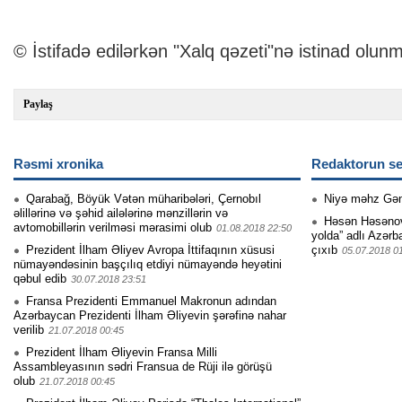
© İstifadə edilərkən "Xalq qəzeti"nə istinad olunm
Paylaş
Rəsmi xronika
Redaktorun se
Qarabağ, Böyük Vətən müharibələri, Çernobıl
Niyə məhz Gə
əlillərinə və şəhid ailələrinə mənzillərin və
Həsən Həsənovu
avtomobillərin verilməsi mərasimi olub
01.08.2018 22:50
yolda” adlı Azərb
Prezident İlham Əliyev Avropa İttifaqının xüsusi
çıxıb
05.07.2018 0
nümayəndəsinin başçılıq etdiyi nümayəndə heyətini
qəbul edib
30.07.2018 23:51
Fransa Prezidenti Emmanuel Makronun adından
Azərbaycan Prezidenti İlham Əliyevin şərəfinə nahar
verilib
21.07.2018 00:45
Prezident İlham Əliyevin Fransa Milli
Assambleyasının sədri Fransua de Rüji ilə görüşü
olub
21.07.2018 00:45