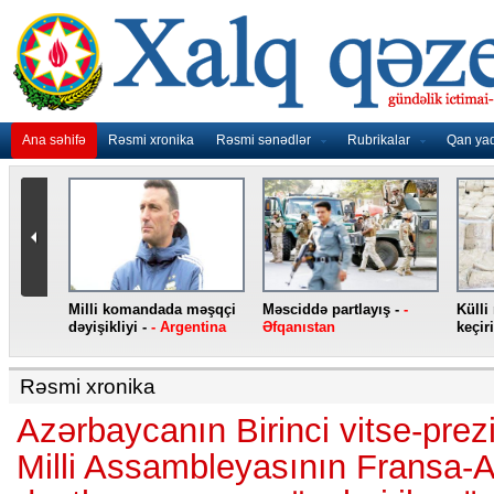
Ana səhifə
Rəsmi xronika
Rəsmi sənədlər
Rubrikalar
Qan ya
nidən
Milli komandada məşqçi
Məsciddə partlayış -
-
Külli
nqo
dəyişikliyi -
- Argentina
Əfqanıstan
keçiri
Rəsmi xronika
Azərbaycanın Birinci vitse-prez
Milli Assambleyasının Fransa-