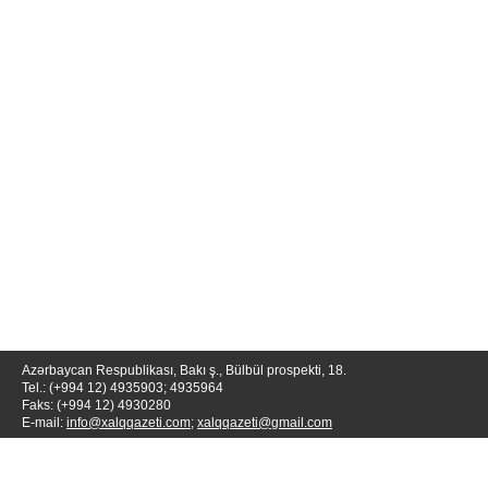
Azərbaycan Respublikası, Bakı ş., Bülbül prospekti, 18.
Tel.: (+994 12) 4935903; 4935964
Faks: (+994 12) 4930280
E-mail:
info@xalqqazeti.com
;
xalqqazeti@gmail.com