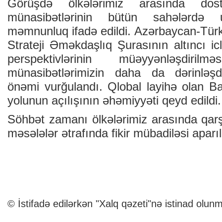
Görüşdə ölkələrimiz arasında dos
münasibətlərinin bütün sahələrdə u
məmnunluq ifadə edildi. Azərbaycan-Türk
Strateji Əməkdaşlıq Şurasının altıncı icl
perspektivlərinin müəyyənləşdiril
münasibətlərimizin daha da dərinləşd
önəmi vurğulandı. Qlobal layihə olan Ba
yolunun açılışının əhəmiyyəti qeyd edildi.
Söhbət zamanı ölkələrimiz arasında qarş
məsələlər ətrafında fikir mübadiləsi aparıl
© İstifadə edilərkən "Xalq qəzeti"nə istinad olunm