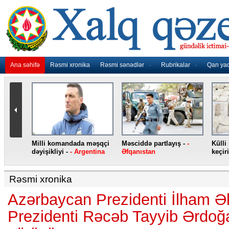
Ana səhifə
Rəsmi xronika
Rəsmi sənədlər
Rubrikalar
Qan ya
nidən
Milli komandada məşqçi
Məsciddə partlayış -
-
Külli
nqo
dəyişikliyi -
- Argentina
Əfqanıstan
keçiri
Rəsmi xronika
Azərbaycan Prezidenti İlham Əl
Prezidenti Rəcəb Tayyib Ərdoğa