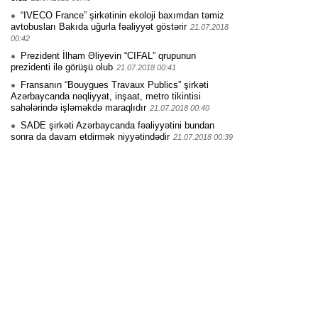
“IVECO France” şirkətinin ekoloji baxımdan təmiz
avtobusları Bakıda uğurla fəaliyyət göstərir
21.07.2018
00:42
Prezident İlham Əliyevin “CIFAL” qrupunun
prezidenti ilə görüşü olub
21.07.2018 00:41
Fransanın “Bouygues Travaux Publics” şirkəti
Azərbaycanda nəqliyyat, inşaat, metro tikintisi
sahələrində işləməkdə maraqlıdır
21.07.2018 00:40
SADE şirkəti Azərbaycanda fəaliyyətini bundan
sonra da davam etdirmək niyyətindədir
21.07.2018 00:39