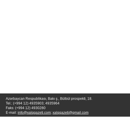
Azərbaycan Respublikası, Bakı ş., Bülbül prospekti, 18.
Tel.: (+994 12) 4935903; 4935964
Faks: (+994 12) 4930280
E-mail:
info@xalqqazeti.com
;
xalqqazeti@gmail.com