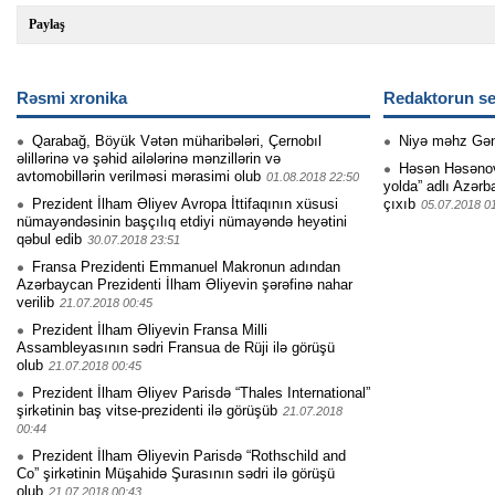
Paylaş
Rəsmi xronika
Redaktorun se
Qarabağ, Böyük Vətən müharibələri, Çernobıl
Niyə məhz Gə
əlillərinə və şəhid ailələrinə mənzillərin və
Həsən Həsənovu
avtomobillərin verilməsi mərasimi olub
01.08.2018 22:50
yolda” adlı Azərb
Prezident İlham Əliyev Avropa İttifaqının xüsusi
çıxıb
05.07.2018 0
nümayəndəsinin başçılıq etdiyi nümayəndə heyətini
qəbul edib
30.07.2018 23:51
Fransa Prezidenti Emmanuel Makronun adından
Azərbaycan Prezidenti İlham Əliyevin şərəfinə nahar
verilib
21.07.2018 00:45
Prezident İlham Əliyevin Fransa Milli
Assambleyasının sədri Fransua de Rüji ilə görüşü
olub
21.07.2018 00:45
Prezident İlham Əliyev Parisdə “Thales International”
şirkətinin baş vitse-prezidenti ilə görüşüb
21.07.2018
00:44
Prezident İlham Əliyevin Parisdə “Rothschild and
Co” şirkətinin Müşahidə Şurasının sədri ilə görüşü
olub
21.07.2018 00:43