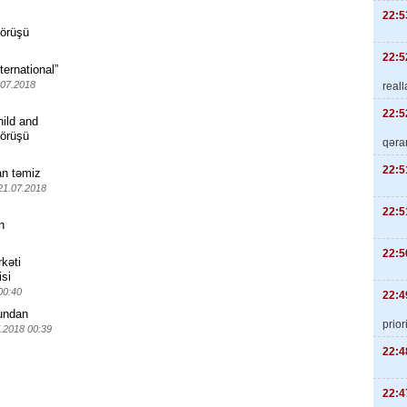
22:5
görüşü
22:5
ternational”
.07.2018
real
22:5
hild and
görüşü
qəra
22:5
an təmiz
21.07.2018
22:5
n
22:5
kəti
isi
00:40
22:4
bundan
priori
.2018 00:39
22:4
22:4