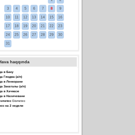
3
4
5
6
7
8
9
10
11
12
13
14
15
16
17
18
19
20
21
22
23
24
25
26
27
28
29
30
31
Hava haqqında
да в Баку
да Гянджа (а/п)
да в Ленкорани
да Закаталы (а/п)
да в Хачмазе
да в Нахичевани
Gismeteo
ноз на 2 недели