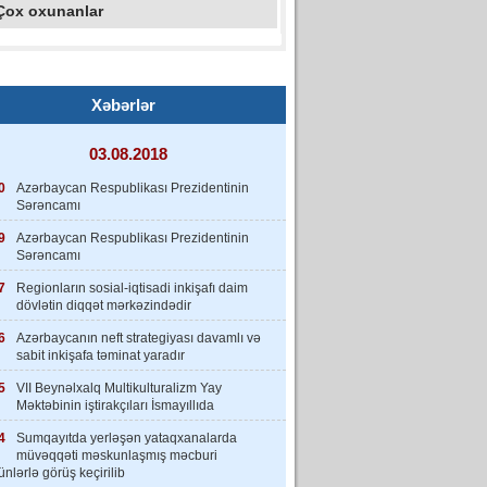
Çox oxunanlar
Xəbərlər
03.08.2018
0
Azərbaycan Respublikası Prezidentinin
Sərəncamı
9
Azərbaycan Respublikası Prezidentinin
Sərəncamı
7
Regionların sosial-iqtisadi inkişafı daim
dövlətin diqqət mərkəzindədir
6
Azərbaycanın neft strategiyası davamlı və
sabit inkişafa təminat yaradır
5
VII Beynəlxalq Multikulturalizm Yay
Məktəbinin iştirakçıları İsmayıllıda
4
Sumqayıtda yerləşən yataqxanalarda
müvəqqəti məskunlaşmış məcburi
nlərlə görüş keçirilib