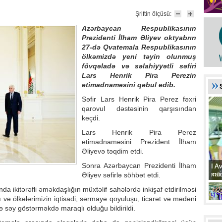
Şriftin ölçüsü:
Azərbaycan Respublikasının
Prezidenti İlham Əliyev
oktyabrın
27-də Qvatemala Respublikasının
ölkəmizdə yeni təyin olunmuş
fövqəladə və səlahiyyətli səfiri
Lars Henrik Pira Perezin
etimadnaməsini qəbul edib.
Səfir Lars Henrik Pira Perez fəxri
qarovul dəstəsinin qarşısından
keçdi.
Lars Henrik Pira Perez
etimadnaməsini Prezident İlham
Əliyevə təqdim etdi.
Sonra Azərbaycan Prezidenti İlham
I A
I A
xat
müd
Əliyev səfirlə söhbət etdi.
ikitərəfli əməkdaşlığın müxtəlif sahələrdə inkişaf etdirilməsi
və ölkələrimizin iqtisadi, sərmayə qoyuluşu, ticarət və mədəni
də səy göstərməkdə maraqlı olduğu bildirildi.