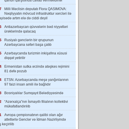
qanun qarşısında cavab verməlidirlər”
7
Milli Məclisin deputatı Flora QASIMOVA:
Nəqliyyatın mövcud infrastruktur xərcləri ilə
yisədə artım elə də ciddi deyil
6
Antiazərbaycan qüvvələrin bəd niyyətləri
ürəklərində qalacaq
5
Rusiyalı gənclərin bir qrupunun
Azərbaycana səfəri başa çatıb
5
Azərbaycanda turizmin inkişafına xüsusi
diqqət yetirilir
4
Ermənistan sutka ərzində atəşkəs rejimini
81 dəfə pozub
4
ETSN: Azərbaycanda meşə yanğınlarının
97 faizi insan amili ilə bağlıdır
3
Bosniyalılar Sumqayıt Bələdiyyəsində
2
“Azərxalça”nın İsmayıllı filialının kollektivi
mükafatlandırılıb
1
Avropa çempionatının qalibi olan ağır
atletlərlə Gənclər və İdman Nazirliyində
 keçirilib