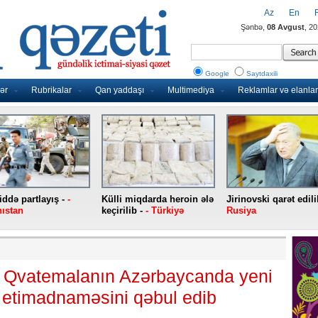
Az
En
Şənbə,
08 Avgust
, 2
Google
Saytdaxili
ər
Rubrikalar
Qan yaddaşı
Multimediya
Reklamlar və elanlar
ddə partlayış -
-
Külli miqdarda heroin ələ
Jirinovski qarət edili
ıstan
keçirilib -
- Türkiyə
Rusiya
v Qvatemalanın Azərbaycanda yeni
n etimadnaməsini qəbul edib