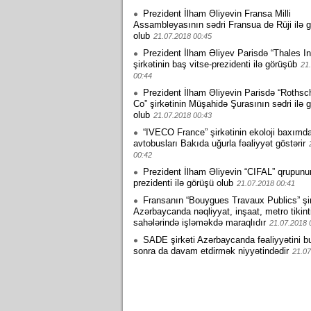
Prezident İlham Əliyevin Fransa Milli
Assambleyasının sədri Fransua de Rüji ilə 
olub
21.07.2018 00:45
Prezident İlham Əliyev Parisdə “Thales In
şirkətinin baş vitse-prezidenti ilə görüşüb
21
00:44
Prezident İlham Əliyevin Parisdə “Rothsc
Co” şirkətinin Müşahidə Şurasının sədri ilə 
olub
21.07.2018 00:43
“IVECO France” şirkətinin ekoloji baxımd
avtobusları Bakıda uğurla fəaliyyət göstərir
00:42
Prezident İlham Əliyevin “CIFAL” qrupunu
prezidenti ilə görüşü olub
21.07.2018 00:41
Fransanın “Bouygues Travaux Publics” şir
Azərbaycanda nəqliyyat, inşaat, metro tikint
sahələrində işləməkdə maraqlıdır
21.07.2018 
SADE şirkəti Azərbaycanda fəaliyyətini 
sonra da davam etdirmək niyyətindədir
21.07