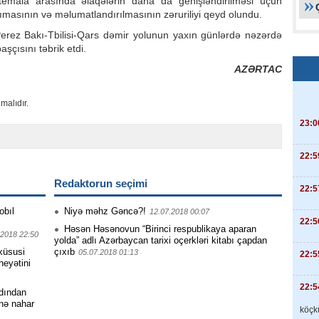
emala arasında əlaqələrin daha da genişləndirilməsi üçün
nımasının və məlumatlandırılmasının zəruriliyi qeyd olundu.
erez Bakı-Tbilisi-Qars dəmir yolunun yaxın günlərdə nəzərdə
aşçısını təbrik etdi.
AZƏRTAC
malıdır.
23:0
22:5
Redaktorun seçimi
22:5
obıl
Niyə məhz Gəncə?!
12.07.2018 00:07
22:5
Həsən Həsənovun “Birinci respublikaya aparan
.2018 22:50
yolda” adlı Azərbaycan tarixi oçerkləri kitabı çapdan
 xüsusi
çıxıb
05.07.2018 01:13
22:5
heyətini
22:5
dından
inə nahar
köçkü