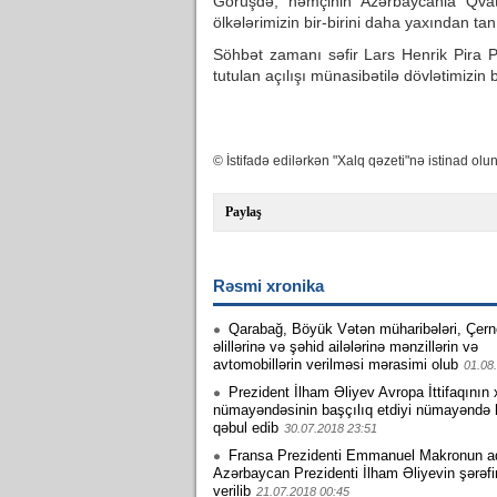
Görüşdə, həmçinin Azərbaycanla Qvat
ölkələrimizin bir-birini daha yaxından ta
Söhbət zamanı səfir Lars Henrik Pira P
tutulan açılışı münasibətilə dövlətimizin b
© İstifadə edilərkən "Xalq qəzeti"nə istinad olun
Paylaş
Rəsmi xronika
Qarabağ, Böyük Vətən müharibələri, Çern
əlillərinə və şəhid ailələrinə mənzillərin və
avtomobillərin verilməsi mərasimi olub
01.08
Prezident İlham Əliyev Avropa İttifaqının
nümayəndəsinin başçılıq etdiyi nümayəndə 
qəbul edib
30.07.2018 23:51
Fransa Prezidenti Emmanuel Makronun a
Azərbaycan Prezidenti İlham Əliyevin şərəf
verilib
21.07.2018 00:45