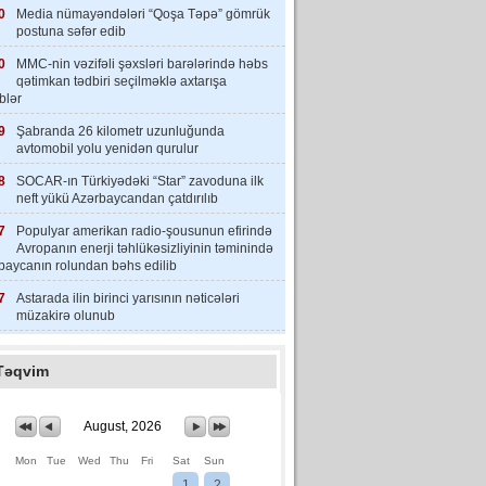
0
Media nümayəndələri “Qoşa Təpə” gömrük
postuna səfər edib
0
MMC-nin vəzifəli şəxsləri barələrində həbs
qətimkan tədbiri seçilməklə axtarışa
iblər
9
Şabranda 26 kilometr uzunluğunda
avtomobil yolu yenidən qurulur
8
SOCAR-ın Türkiyədəki “Star” zavoduna ilk
neft yükü Azərbaycandan çatdırılıb
7
Populyar amerikan radio-şousunun efirində
Avropanın enerji təhlükəsizliyinin təminində
baycanın rolundan bəhs edilib
7
Astarada ilin birinci yarısının nəticələri
müzakirə olunub
Təqvim
August, 2026
Mon
Tue
Wed
Thu
Fri
Sat
Sun
1
2