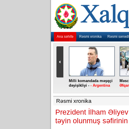
Ana səhifə
Rəsmi xronika
Rəsmi sənədl
urlar
“Ebola” virusu yenidən
Milli komandada məşqçi
Məsci
aniya
baş qaldırıb -
- Konqo
dəyişikliyi -
- Argentina
Əfqan
Rəsmi xronika
Prezident İlham Əliye
təyin olunmuş səfirini