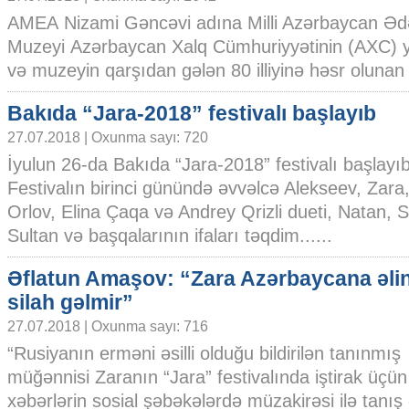
AMEA Nizami Gəncəvi adına Milli Azərbaycan Əd
Muzeyi Azərbaycan Xalq Cümhuriyyətinin (AXC) ya
və muzeyin qarşıdan gələn 80 illiyinə həsr olunan ik
Bakıda “Jara-2018” festivalı başlayıb
27.07.2018 | Oxunma sayı: 720
İyulun 26-da Bakıda “Jara-2018” festivalı başlayıb
Festivalın birinci günündə əvvəlcə Alekseev, Zara
Orlov, Elina Çaqa və Andrey Qrizli dueti, Natan, 
Sultan və başqalarının ifaları təqdim......
Əflatun Amaşov: “Zara Azərbaycana əli
silah gəlmir”
27.07.2018 | Oxunma sayı: 716
“Rusiyanın erməni əsilli olduğu bildirilən tanınmış
müğənnisi Zaranın “Jara” festivalında iştirak üçü
xəbərlərin sosial şəbəkələrdə müzakirəsi ilə tanış