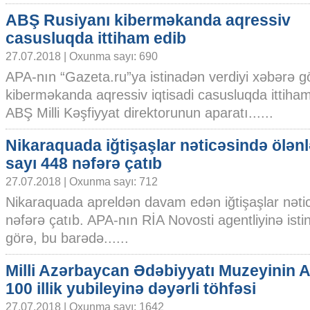
ABŞ Rusiyanı kiberməkanda aqressiv
casusluqda ittiham edib
27.07.2018 | Oxunma sayı: 690
APA-nın “Gazeta.ru”ya istinadən verdiyi xəbərə 
kiberməkanda aqressiv iqtisadi casusluqda ittiha
ABŞ Milli Kəşfiyyat direktorunun aparatı......
Nikaraquada iğtişaşlar nəticəsində ölənl
sayı 448 nəfərə çatıb
27.07.2018 | Oxunma sayı: 712
Nikaraquada apreldən davam edən iğtişaşlar nətic
nəfərə çatıb. APA-nın RİA Novosti agentliyinə isti
görə, bu barədə......
Milli Azərbaycan Ədəbiyyatı Muzeyinin 
100 illik yubileyinə dəyərli töhfəsi
27.07.2018 | Oxunma sayı: 1642