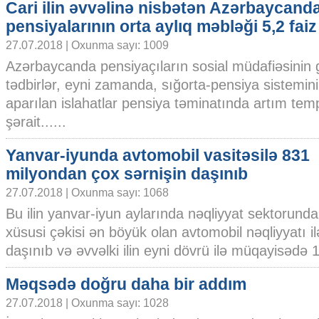
Cari ilin əvvəlinə nisbətən Azərbaycan
pensiyalarının orta aylıq məbləği 5,2 faiz
27.07.2018 | Oxunma sayı: 1009
Azərbaycanda pensiyaçıların sosial müdafiəsinin 
tədbirlər, eyni zamanda, sığorta-pensiya sistemini
aparılan islahatlar pensiya təminatında artım te
şərait......
Yanvar-iyunda avtomobil vasitəsilə 831
milyondan çox sərnişin daşınıb
27.07.2018 | Oxunma sayı: 1068
Bu ilin yanvar-iyun aylarında nəqliyyat sektorun
xüsusi çəkisi ən böyük olan avtomobil nəqliyyatı i
daşınıb və əvvəlki ilin eyni dövrü ilə müqayisədə 1
Məqsədə doğru daha bir addım
27.07.2018 | Oxunma sayı: 1028