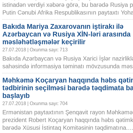
istinadən verdiyi xəbərə görə, bu barədə Rusiya p
Putin Cənubi Afrika Respublikasının paytaxtı Yoha
Bakıda Mariya Zaxarovanın iştirakı ilə
Azərbaycan və Rusiya XİN-ləri arasında
məsləhətləşmələr keçirilir
27.07.2018 | Oxunma sayı: 713
Bakıda Azərbaycan və Rusiya Xarici İşlər nazirliklə
sahəsində informasiya təminatı mövzusunda məslə
Məhkəmə Koçaryan haqqında həbs qət
tədbirinin seçilməsi barədə təqdimata 
başlayıb
27.07.2018 | Oxunma sayı: 704
Ermənistan paytaxtının Şenqavit rayon Məhkəmə
prezident Robert Koçaryan haqqında həbs qətimka
barədə Xüsusi İstintaq Komitəsinin təqdimatına....