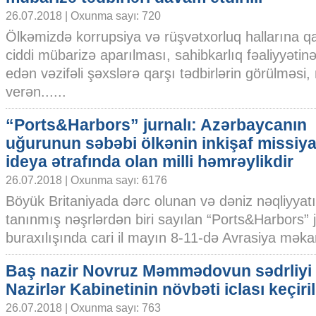
26.07.2018 | Oxunma sayı: 720
Ölkəmizdə korrupsiya və rüşvətxorluq hallarına q
ciddi mübarizə aparılması, sahibkarlıq fəaliyyəti
edən vəzifəli şəxslərə qarşı tədbirlərin görülməsi
verən......
“Ports&Harbors” jurnalı: Azərbaycanın
uğurunun səbəbi ölkənin inkişaf missiya
ideya ətrafında olan milli həmrəylikdir
26.07.2018 | Oxunma sayı: 6176
Böyük Britaniyada dərc olunan və dəniz nəqliyya
tanınmış nəşrlərdən biri sayılan “Ports&Harbors” j
buraxılışında cari il mayın 8-11-də Avrasiya məkanı
Baş nazir Novruz Məmmədovun sədrliyi 
Nazirlər Kabinetinin növbəti iclası keçiril
26.07.2018 | Oxunma sayı: 763