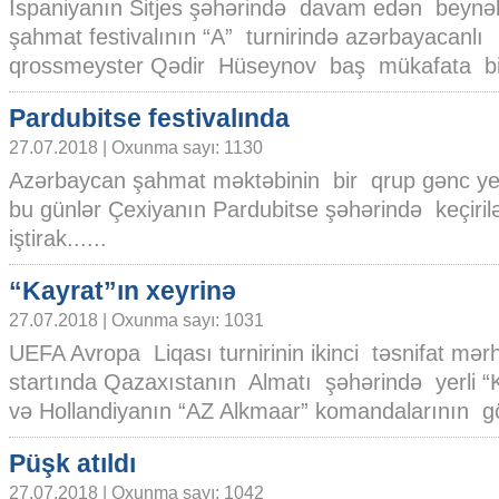
İspaniyanın Sitjes şəhərində davam edən beynə
şahmat festivalının “A” turnirində azərbayacanlı
qrossmeyster Qədir Hüseynov baş mükafata bir 
Pardubitse festivalında
27.07.2018 | Oxunma sayı: 1130
Azərbaycan şahmat məktəbinin bir qrup gənc ye
bu günlər Çexiyanın Pardubitse şəhərində keçiril
iştirak......
“Kayrat”ın xeyrinə
27.07.2018 | Oxunma sayı: 1031
UEFA Avropa Liqası turnirinin ikinci təsnifat mər
startında Qazaxıstanın Almatı şəhərində yerli “
və Hollandiyanın “AZ Alkmaar” komandalarının gör
Püşk atıldı
27.07.2018 | Oxunma sayı: 1042