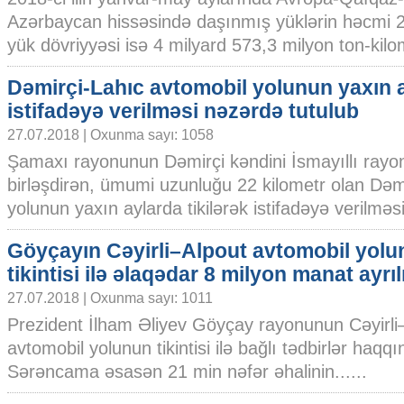
Azərbaycan hissəsində daşınmış yüklərin həcmi 2
yük dövriyyəsi isə 4 milyard 573,3 milyon ton-kilom
Dəmirçi-Lahıc avtomobil yolunun yaxın 
istifadəyə verilməsi nəzərdə tutulub
27.07.2018 | Oxunma sayı: 1058
Şamaxı rayonunun Dəmirçi kəndini İsmayıllı rayo
birləşdirən, ümumi uzunluğu 22 kilometr olan Dəm
yolunun yaxın aylarda tikilərək istifadəyə verilməsi
Göyçayın Cəyirli–Alpout avtomobil yol
tikintisi ilə əlaqədar 8 milyon manat ayrıl
27.07.2018 | Oxunma sayı: 1011
Prezident İlham Əliyev Göyçay rayonunun Cəyirli
avtomobil yolunun tikintisi ilə bağlı tədbirlər ha
Sərəncama əsasən 21 min nəfər əhalinin......