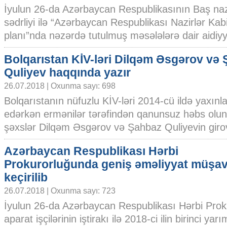
İyulun 26-da Azərbaycan Respublikasının Baş n
sədrliyi ilə “Azərbaycan Respublikası Nazirlər Kabi
planı”nda nəzərdə tutulmuş məsələlərə dair aidiyyət
Bolqarıstan KİV-ləri Dilqəm Əsgərov və
Quliyev haqqında yazır
26.07.2018 | Oxunma sayı: 698
Bolqarıstanın nüfuzlu KİV-ləri 2014-cü ildə yaxınla
edərkən ermənilər tərəfindən qanunsuz həbs olu
şəxslər Dilqəm Əsgərov və Şahbaz Quliyevin girovl
Azərbaycan Respublikası Hərbi
Prokurorluğunda geniş əməliyyat müşav
keçirilib
26.07.2018 | Oxunma sayı: 723
İyulun 26-da Azərbaycan Respublikası Hərbi Pro
aparat işçilərinin iştirakı ilə 2018-ci ilin birinci yar