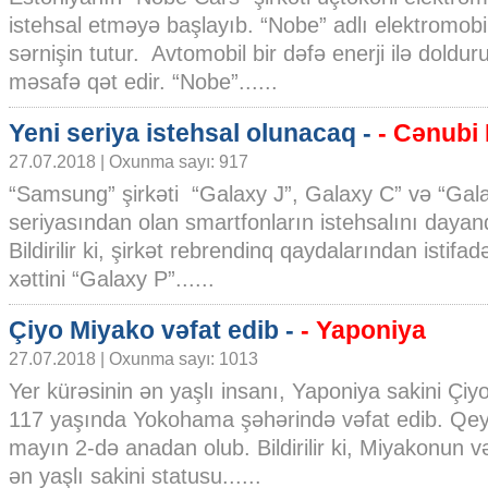
istehsal etməyə başlayıb. “Nobe” adlı elektromobi
sərnişin tutur. Avtomobil bir dəfə enerji ilə doldu
məsafə qət edir. “Nobe”......
Yeni seriya istehsal olunacaq -
- Cənubi
27.07.2018 | Oxunma sayı: 917
“Samsung” şirkəti “Galaxy J”, Galaxy C” və “Gal
seriyasından olan smartfonların istehsalını dayand
Bildirilir ki, şirkət rebrendinq qaydalarından istifa
xəttini “Galaxy P”......
Çiyo Miyako vəfat edib -
- Yaponiya
27.07.2018 | Oxunma sayı: 1013
Yer kürəsinin ən yaşlı insanı, Yaponiya sakini Çi
117 yaşında Yokohama şəhərində vəfat edib. Qeyd 
mayın 2-də anadan olub. Bildirilir ki, Miyakonun v
ən yaşlı sakini statusu......