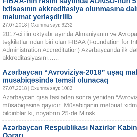
FIBAA-nın rəsmi saytında ADNSU-nun 5
ixtisasının akkreditasiya olunmasına dai
məlumat yerləşdirilib
27.07.2018 | Oxunma sayı: 6232
2017-ci ilin oktyabr ayında Almaniyanın və Avrop
təşkilatlarından biri olan FIBAA (Foundation for I
Administration Accreditation) Azərbaycanda ilk dəf
akkreditasiyasını......
Azərbaycan “Avroviziya-2018” uşaq ma
müsabiqəsində təmsil olunacaq
27.07.2018 | Oxunma sayı: 1083
Azərbaycan qısa fasilədən sonra yenidən “Avrovi
müsabiqəsinə qayıdır. Müsabiqənin mətbuat xi
bildiriblər ki, noyabrın 25-də Minsk......
Azərbaycan Respublikası Nazirlər Kabin
Qərarı