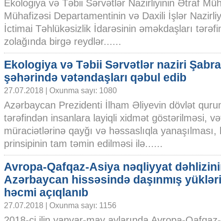
Ekologiya və Təbii Sərvətlər Nazirliyinin Ətraf Müh
Mühafizəsi Departamentinin və Daxili İşlər Nazirli
İctimai Təhlükəsizlik İdarəsinin əməkdaşları tərəf
zolağında birgə reydlər......
Ekologiya və Təbii Sərvətlər naziri Şabr
şəhərində vətəndaşları qəbul edib
27.07.2018 | Oxunma sayı: 1080
Azərbaycan Prezidenti İlham Əliyevin dövlət quru
tərəfindən insanlara layiqli xidmət göstərilməsi, v
müraciətlərinə qayğı və həssaslıqla yanaşılması,
prinsipinin tam təmin edilməsi ilə......
Avropa-Qafqaz-Asiya nəqliyyat dəhlizin
Azərbaycan hissəsində daşınmış yüklər
həcmi açıqlanıb
27.07.2018 | Oxunma sayı: 1156
2018-ci ilin yanvar-may aylarında Avropa-Qafqaz-A