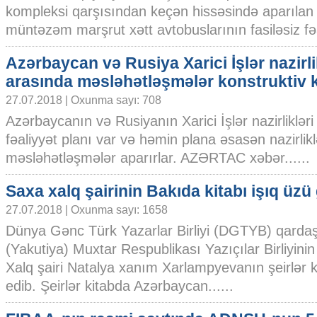
kompleksi qarşısından keçən hissəsində aparılan 
müntəzəm marşrut xətt avtobuslarının fasiləsiz fəal
Azərbaycan və Rusiya Xarici İşlər nazirli
arasında məsləhətləşmələr konstruktiv 
27.07.2018 | Oxunma sayı: 708
Azərbaycanın və Rusiyanın Xarici İşlər nazirliklər
fəaliyyət planı var və həmin plana əsasən nazirlikl
məsləhətləşmələr aparırlar. AZƏRTAC xəbər......
Saxa xalq şairinin Bakıda kitabı işıq üzü
27.07.2018 | Oxunma sayı: 1658
Dünya Gənc Türk Yazarlar Birliyi (DGTYB) qarda
(Yakutiya) Muxtar Respublikası Yazıçılar Birliyini
Xalq şairi Natalya xanım Xarlampyevanın şeirlər k
edib. Şeirlər kitabda Azərbaycan......