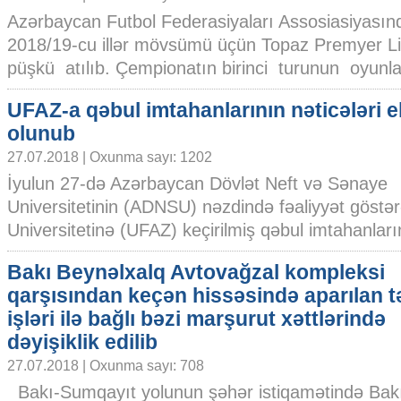
Azərbaycan Futbol Federasiyaları Assosiasiyasın
2018/19-cu illər mövsümü üçün Topaz Premyer Li
püşkü atılıb. Çempionatın birinci turunun oyunları
UFAZ-a qəbul imtahanlarının nəticələri e
olunub
27.07.2018 | Oxunma sayı: 1202
İyulun 27-də Azərbaycan Dövlət Neft və Sənaye
Universitetinin (ADNSU) nəzdində fəaliyyət göst
Universitetinə (UFAZ) keçirilmiş qəbul imtahanlarını
Bakı Beynəlxalq Avtovağzal kompleksi
qarşısından keçən hissəsində aparılan t
işləri ilə bağlı bəzi marşurut xəttlərində
dəyişiklik edilib
27.07.2018 | Oxunma sayı: 708
Bakı-Sumqayıt yolunun şəhər istiqamətində Bakı