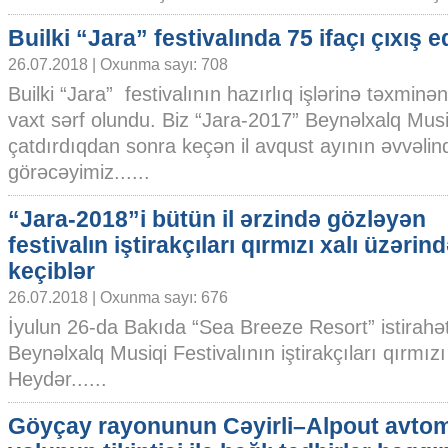
Builki “Jara” festivalında 75 ifaçı çıxış 
26.07.2018 | Oxunma sayı: 708
Builki “Jara” festivalının hazırlıq işlərinə təxminən 
vaxt sərf olundu. Biz “Jara-2017” Beynəlxalq Musi
çatdırdıqdan sonra keçən il avqust ayının əvvəli
görəcəyimiz......
“Jara-2018”i bütün il ərzində gözləyən
festivalın iştirakçıları qırmızı xalı üzərin
keçiblər
26.07.2018 | Oxunma sayı: 676
İyulun 26-da Bakıda “Sea Breeze Resort” istirah
Beynəlxalq Musiqi Festivalının iştirakçıları qırmızı
Heydər......
Göyçay rayonunun Cəyirli–Alpout avtom