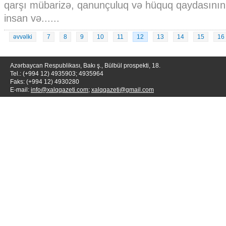
qarşı mübarizə, qanunçuluq və hüquq qaydasının
insan və......
əvvəlki
7
8
9
10
11
12
13
14
15
16
Azərbaycan Respublikası, Bakı ş., Bülbül prospekti, 18.
Tel.: (+994 12) 4935903; 4935964
Faks: (+994 12) 4930280
E-mail:
info@xalqqazeti.com
;
xalqqazeti@gmail.com