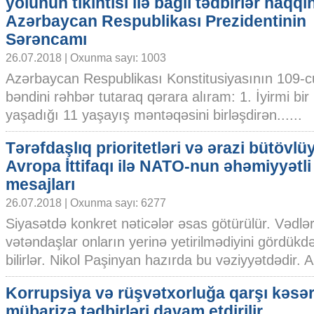
yolunun tikintisi ilə bağlı tədbirlər haqq
Azərbaycan Respublikası Prezidentinin
Sərəncamı
26.07.2018 | Oxunma sayı: 1003
Azərbaycan Respublikası Konstitusiyasının 109-c
bəndini rəhbər tutaraq qərara alıram: 1. İyirmi bir
yaşadığı 11 yaşayış məntəqəsini birləşdirən......
Tərəfdaşlıq prioritetləri və ərazi bütövlü
Avropa İttifaqı ilə NATO-nun əhəmiyyətli
mesajları
26.07.2018 | Oxunma sayı: 6277
Siyasətdə konkret nəticələr əsas götürülür. Vədlər 
vətəndaşlar onların yerinə yetirilmədiyini gördükd
bilirlər. Nikol Paşinyan hazırda bu vəziyyətdədir. A
Korrupsiya və rüşvətxorluğa qarşı kəsər
mübarizə tədbirləri davam etdirilir