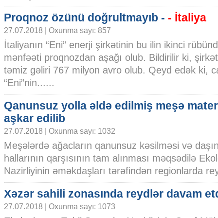
Proqnoz özünü doğrultmayıb -
- İtaliya
27.07.2018 | Oxunma sayı: 857
İtaliyanın “Eni” enerji şirkətinin bu ilin ikinci rübünd
mənfəəti proqnozdan aşağı olub. Bildirilir ki, şirkət
təmiz gəliri 767 milyon avro olub. Qeyd edək ki, car
“Eni”nin......
Qanunsuz yolla əldə edilmiş meşə materi
aşkar edilib
27.07.2018 | Oxunma sayı: 1032
Meşələrdə ağacların qanunsuz kəsilməsi və daşı
hallarının qarşısının tam alınması məqsədilə Ekol
Nazirliyinin əməkdaşları tərəfindən regionlarda rey
Xəzər sahili zonasında reydlər davam etdi
27.07.2018 | Oxunma sayı: 1073