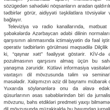
sözügedən sahədəki nöqsanların aradan qaldırılm
tədbirlər görür, aidiyyəti təşkilatlara tövsiyələr 
bağlayır.
Televiziya və radio kanallarında, mətbuat 
şəbəkələrdə Azərbaycan ədəbi dilinin normaları
qarşısının alınmasında ictimaiyyətin də fəal işti
operativ tədbirlərin görülməsi məqsədilə Dilçilik İ
ki, “qaynar xətt” fəaliyyət göstərir. KİV-də 
pozulmasının qarşısını almaq üçün bu sahə
yanaşma zəruridir. Kütləvi informasiya vasitələ
vaxtaşırı dil mövzusunda təlim və seminarl
məsələdir. Xalqımızın əziz dil bayramı mübarək 
Yuxarıda söylənənlərə onu da əlavə edək
qüsurlarının əsas səbəblərindən biri də jurnalist
mövzunu, bəhs etdikləri predmeti yaxşı bilməmələ
dil mövzusunda müzakirəldə bu baxımdan jurnali