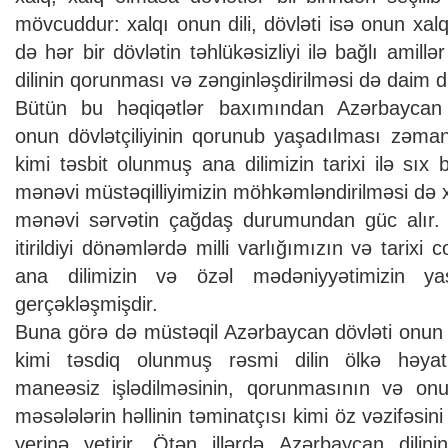
mövcuddur: xalqı onun dili, dövləti isə onun xal
də hər bir dövlətin təhlükəsizliyi ilə bağlı amillə
dilinin qorunması və zənginləşdirilməsi də daim di
Bütün bu həqiqətlər baxımından Azərbaycan 
onun dövlətçiliyinin qorunub yaşadılması zəman
kimi təsbit olunmuş ana dilimizin tarixi ilə sıx 
mənəvi müstəqilliyimizin möhkəmləndirilməsi də x
mənəvi sərvətin çağdaş durumundan güc alır. Əs
itirildiyi dönəmlərdə milli varlığımızın və tarix
ana dilimizin və özəl mədəniyyətimizin ya
gerçəkləşmişdir.
Buna görə də müstəqil Azərbaycan dövləti onun r
kimi təsdiq olunmuş rəsmi dilin ölkə həyat
maneəsiz işlədilməsinin, qorunmasının və onun
məsələlərin həllinin təminatçısı kimi öz vəzifəsin
yerinə yetirir. Ötən illərdə Azərbaycan dilini