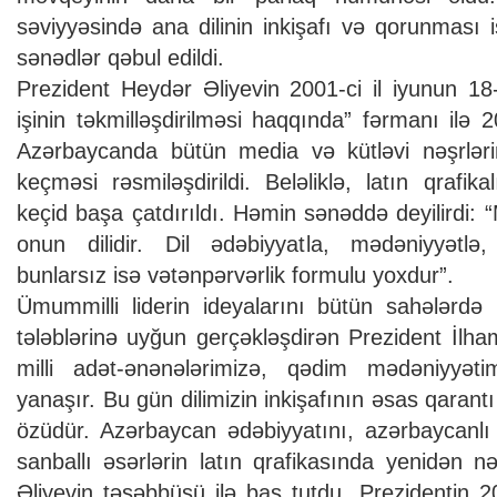
səviyyəsində ana dilinin inkişafı və qorunması 
sənədlər qəbul edildi.
Prezident Heydər Əliyevin 2001-ci il iyunun 18-d
işinin təkmilləşdirilməsi haqqında” fərmanı ilə 
Azərbaycanda bütün media və kütləvi nəşrlərin 
keçməsi rəsmiləşdirildi. Beləliklə, latın qrafik
keçid başa çatdırıldı. Həmin sənəddə deyilirdi: “Mi
onun dilidir. Dil ədəbiyyatla, mədəniyyətlə,
bunlarsız isə vətənpərvərlik formulu yoxdur”.
Ümummilli liderin ideyalarını bütün sahələrdə
tələblərinə uyğun gerçəkləşdirən Prezident İlha
milli adət-ənənələrimizə, qədim mədəniyyəti
yanaşır. Bu gün dilimizin inkişafının əsas qarant
özüdür. Azərbaycan ədəbiyyatını, azərbaycanlı
sanballı əsərlərin latın qrafikasında yenidən 
Əliyevin təşəbbüsü ilə baş tutdu. Prezidentin 2