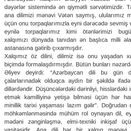
dəyərlər sistemində ən qiymətli sərvətimizdir. Tə
ana dilimizi mənəvi Vətən saymış, ulularımız mi
üçün onu torpaqlarımızla eyni dərəcədə sevmiş v
eynilə torpaqlarımız kimi ötənlərimizi bu
xalqımızı dünyada tanıdan ən başlıca milli əl
astanasına gətirib çıxarmışdır.
Xalqımız öz dilini, dilimiz isə onu yaşadan x
biçimdə formalaşdırmışdır. Bütün bunları nəzərd
Əliyev deyirdi: “Azərbaycan dili bu gün də
çalarlarınadək olduqca aydın bir şəkildə ifad
dillərdəndir. Düşüncələrdəki dərinliyi, hisslərdəki i
etmək kamilliyinə yetişə bilməsi üçün hər ha
minillik tarixi yaşaması lazım gəlir”. Doğrudan da
möhkəmlənməsində mühüm rol oynayan dil, e
mədəni zənginləşmə, elmi-texniki inkişaf üç
vasitəsidir. Ana dili hər bir xalqın mənəvi 