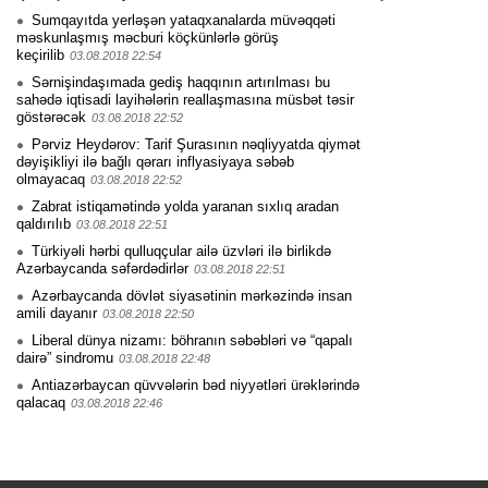
Sumqayıtda yerləşən yataqxanalarda müvəqqəti
məskunlaşmış məcburi köçkünlərlə görüş
keçirilib
03.08.2018 22:54
Sərnişindaşımada gediş haqqının artırılması bu
sahədə iqtisadi layihələrin reallaşmasına müsbət təsir
göstərəcək
03.08.2018 22:52
Pərviz Heydərov: Tarif Şurasının nəqliyyatda qiymət
dəyişikliyi ilə bağlı qərarı inflyasiyaya səbəb
olmayacaq
03.08.2018 22:52
Zabrat istiqamətində yolda yaranan sıxlıq aradan
qaldırılıb
03.08.2018 22:51
Türkiyəli hərbi qulluqçular ailə üzvləri ilə birlikdə
Azərbaycanda səfərdədirlər
03.08.2018 22:51
Azərbaycanda dövlət siyasətinin mərkəzində insan
amili dayanır
03.08.2018 22:50
Liberal dünya nizamı: böhranın səbəbləri və “qapalı
dairə” sindromu
03.08.2018 22:48
Antiazərbaycan qüvvələrin bəd niyyətləri ürəklərində
qalacaq
03.08.2018 22:46