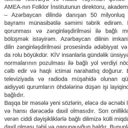
AMEA-nın Folklor İnstitutunun direktoru, akade
– Azərbaycan dilində danışan 50 milyonluq s
bayramı münasibətilə səmimi təbrik edirəm. 
qorunması və zənginləşdirilməsi ilə bağlı mü
bölüşmək istəyirəm. Azərbaycan dilinin imkanla
dilin zənginləşdirilməsi prosesində ədəbiyyat v
da rolu böyükdür. KİV insanlarla gündəlik ünsiy
normalarının pozulması ilə bağlı yol verdiyi nö
cəlb edir və haqlı ictimai narahatlıq doğurur.
televiziyada və radioda müşahidə olunan qüs
aidiyyəti qurumların öhdələrinə düşən işi layiqin
bağlıdır.
Başqa bir məsələ yeni sözlərin, eləcə də əcnəbi l
və hansı dərəcədə daxil olmasıdır. Son onillik
verən ciddi dəyişikliklərlə bağlı dilimizə külli mi
daxil olması təbii və qanunauyğun haldır. Bununla