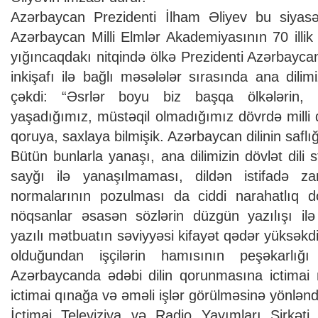
Azərbaycan Prezidenti İlham Əliyev bu siyasət
Azərbaycan Milli Elmlər Akademiyasının 70 illik
yığıncaqdakı nitqində ölkə Prezidenti Azərbayca
inkişafı ilə bağlı məsələlər sırasında ana dili
çəkdi: “Əsrlər boyu biz başqa ölkələrin, im
yaşadığımız, müstəqil olmadığımız dövrdə milli də
qoruya, saxlaya bilmişik. Azərbaycan dilinin saflı
Bütün bunlarla yanaşı, ana dilimizin dövlət dil
sayğı ilə yanaşılmaması, dildən istifadə z
normalarının pozulması da ciddi narahatlıq do
nöqsanlar əsasən sözlərin düzgün yazılışı ilə
yazılı mətbuatın səviyyəsi kifayət qədər yüksəkdi
olduğundan işçilərin hamısının peşəkarlığ
Azərbaycanda ədəbi dilin qorunmasına ictimai n
ictimai qınağa və əməli işlər görülməsinə yönləndi
İctimai Televiziya və Radio Yayımları Şirkəti