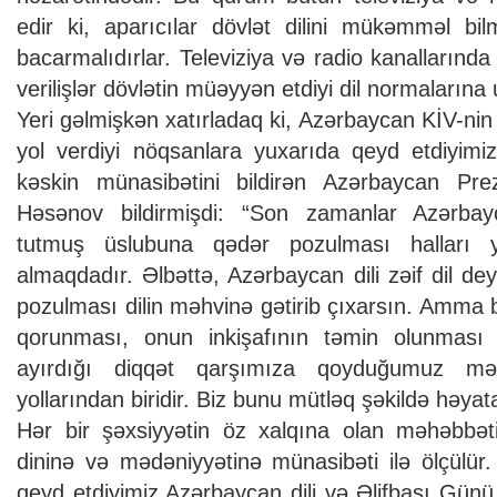
edir ki, aparıcılar dövlət dilini mükəmməl bi
bacarmalıdırlar. Televiziya və radio kanallarında
verilişlər dövlətin müəyyən etdiyi dil normalarına
Yeri gəlmişkən xatırladaq ki, Azərbaycan KİV-nin 
yol verdiyi nöqsanlara yuxarıda qeyd etdiyimi
kəskin münasibətini bildirən Azərbaycan Prez
Həsənov bildirmişdi: “Son zamanlar Azərbayc
tutmuş üslubuna qədər pozulması halları y
almaqdadır. Əlbəttə, Azərbaycan dili zəif dil dey
pozulması dilin məhvinə gətirib çıxarsın. Amma bü
qorunması, onun inkişafının təmin olunması
ayırdığı diqqət qarşımıza qoyduğumuz m
yollarından biridir. Biz bunu mütləq şəkildə həyata
Hər bir şəxsiyyətin öz xalqına olan məhəbbəti
dininə və mədəniyyətinə münasibəti ilə ölçülür
qeyd etdiyimiz Azərbaycan dili və Əlifbası Günü 