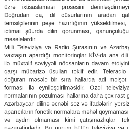
üzrə ixtisaslaması prosesini dərinləşdirməyi
Doğrudan da, dil qüsurlarının aradan qa
təmsilçilərinin peşə hazırlığının yüksəldilməsi,
ictimai şüurda dilin qorunması, qanunçuluğu
məsələlərdir.
Milli Televiziya və Radio Şurasının və Azərb
vaxtaşırı apardığı monitorinqlər KİV-də ana dil
ilə müxtəlif səviyyəli nöqsanların davam etdiyi
qarşı mübarizə üsulları təklif edir. Teleradio
doğuran məsələ bir sıra hallarda adi məişət di
forması ilə eyniləşdirilməsidir. Özəl televiz
normalarının pozulması hallarına daha çox rast g
Azərbaycan dilinə əcnəbi söz və ifadələrin yersiz
aparıcıların fonetik normalara məhəl qoymaması,
və aydın olmaması kimi çatışmazlıqlar Tel
nəzarətindədir. Bu qurum bütün televiziya və ra