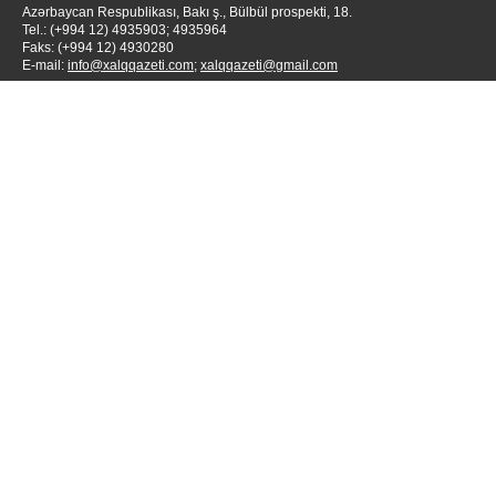
Azərbaycan Respublikası, Bakı ş., Bülbül prospekti, 18.
Tel.: (+994 12) 4935903; 4935964
Faks: (+994 12) 4930280
E-mail:
info@xalqqazeti.com
;
xalqqazeti@gmail.com