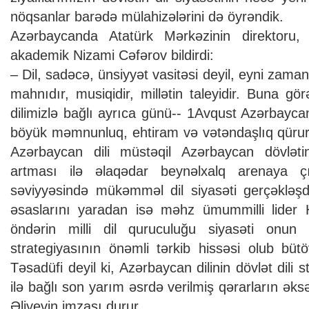
nöqsanlar barədə mülahizələrini də öyrəndik.
Azərbaycanda Atatürk Mərkəzinin direktoru, M
akademik Nizami Cəfərov bildirdi:
– Dil, sadəcə, ünsiyyət vasitəsi deyil, eyni zamand
mahnıdır, musiqidir, millətin taleyidir. Buna gör
dilimizlə bağlı ayrıca günü-- 1Avqust Azərbayca
böyük məmnunluq, ehtiram və vətəndaşlıq qüruru
Azərbaycan dili müstəqil Azərbaycan dövlət
artması ilə əlaqədar beynəlxalq arenaya ç
səviyyəsində mükəmməl dil siyasəti gerçəkləşdir
əsaslarını yaradan isə məhz ümummilli lider 
öndərin milli dil quruculuğu siyasəti onun 
strategiyasının önəmli tərkib hissəsi olub bütö
Təsadüfi deyil ki, Azərbaycan dilinin dövlət dili
ilə bağlı son yarım əsrdə verilmiş qərarların əks
Əliyevin imzası durur.