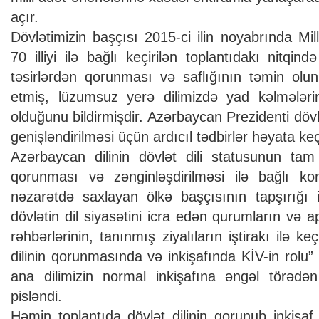
açır.
Dövlətimizin başçısı 2015-ci ilin noyabrında Mi
70 illiyi ilə bağlı keçirilən toplantıdakı nitqin
təsirlərdən qorunması və saflığının təmin olun
etmiş, lüzumsuz yerə dilimizdə yad kəlmələrin
olduğunu bildirmişdir. Azərbaycan Prezidenti dövlət
genişləndirilməsi üçün ardıcıl tədbirlər həyata keçi
Azərbaycan dilinin dövlət dili statusunun tam
qorunması və zənginləşdirilməsi ilə bağlı k
nəzarətdə saxlayan ölkə başçısının tapşırığı i
dövlətin dil siyasətini icra edən qurumların və a
rəhbərlərinin, tanınmış ziyalıların iştirakı ilə k
dilinin qorunmasında və inkişafında KİV-in rol
ana dilimizin normal inkişafına əngəl törədən
pisləndi.
Həmin toplantıda dövlət dilinin qorunub inkişaf 