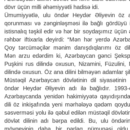
dövr üçün milli əhəmiyyətli hadisə idi.
Ümumiyyətlə, ulu öndər Heydər Əliyevin öz a
qorunması və zənginləşməsi ilə bağlı gördüyü iş
istisnalıq təşkil edir və hər bir soydaşımız üçün
rəhbər iftixarla deyirdi: “Mən hər yerdə Azərb
Qoy tərcüməçilər mənim danışdıqlarımı öz dil
Mən arzu edərdim ki, Azərbaycan gənci Şekspiri
Puşkini rus dilində oxusun, Nizamini, Füzulini,
dilində oxusun. Öz ana dilini bilməyən adamlar şi
Müstəqil Azərbaycan dövlətinin dil siyasətini
öndər Heydər Əliyevin adı ilə bağlıdır. 1993-
Azərbaycanda yenidən hakimiyyətə qayıdışınd
dili öz inkişafında yeni mərhələyə qədəm qoyd
səsverməsi yolu ilə qəbul edilən müstəqil dövlətimi
dövlət dilinin adı bərpa edildi. Bu, ulu öndər
mövqeyinin daha bir parlaq nümunəsi oldu