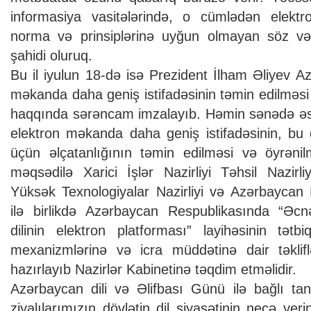
informasiya vasitələrində, o cümlədən elektro
norma və prinsiplərinə uyğun olmayan söz və i
şahidi oluruq.
Bu il iyulun 18-də isə Prezident İlham Əliyev Az
məkanda daha geniş istifadəsinin təmin edilməsi il
haqqında sərəncam imzalayıb. Həmin sənədə əsa
elektron məkanda daha geniş istifadəsinin, bu 
üçün əlçatanlığının təmin edilməsi və öyrənil
məqsədilə Xarici İşlər Nazirliyi Təhsil Nazirli
Yüksək Texnologiyalar Nazirliyi və Azərbaycan 
ilə birlikdə Azərbaycan Respublikasında “Əc
dilinin elektron platforması” layihəsinin tətbi
mexanizmlərinə və icra müddətinə dair təklifl
hazırlayıb Nazirlər Kabinetinə təqdim etməlidir.
Azərbaycan dili və Əlifbası Günü ilə bağlı tanı
ziyalılarımızın dövlətin dil siyasətinin necə yeri