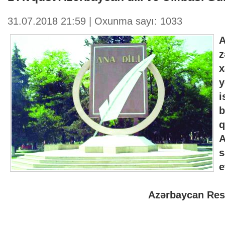
31.07.2018 21:59 | Oxunma sayı: 1033
A
z
x
y
i
e
Azərbaycan Resp