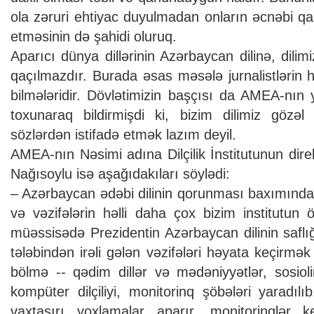
ola zəruri ehtiyac duyulmadan onların əcnəbi qar
etməsinin də şahidi oluruq.
Aparıcı dünya dillərinin Azərbaycan dilinə, dilimiz
qaçılmazdır. Burada əsas məsələ jurnalistlərin 
bilmələridir. Dövlətimizin başçısı da AMEA-nın
toxunaraq bildirmişdi ki, bizim dilimiz gözəl
sözlərdən istifadə etmək lazım deyil.
AMEA-nın Nəsimi adına Dilçilik İnstitutunun di
Nağısoylu isə aşağıdakıları söylədi:
– Azərbaycan ədəbi dilinin qorunması baxımınd
və vəzifələrin həlli daha çox bizim institutun
müəssisədə Prezidentin Azərbaycan dilinin saflı
tələbindən irəli gələn vəzifələri həyata keçirmə
bölmə -- qədim dillər və mədəniyyətlər, sosiolin
kompüter dilçiliyi, monitorinq şöbələri yaradılı
vaxtaşırı yoxlamalar aparır, monitorinqlər k