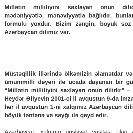
Millətin milliliyini saxlayan onun dili
mədəniyyətlə, mənəviyyatla bağlıdır, bunlar
formulu yoxdur. Bizim zəngin, böyük söz 
Azərbaycan dilimiz var.
Müstəqillik illərində ölkəmizin əlamətdar və 
ümummilli dəyəri ilə ucada dayanan bir gü
“Millətin milliliyini saxlayan onun dilidir” 
Heydər Əliyevin 2001-ci il avqustun 9-da imz
hər il avqustun 1-ni xalqımız Azərbaycan dil
böyük təntənə və sayğı ilə qeyd edir.
Azərbaycan xalqının ünsiyyət vasitəsi olan a