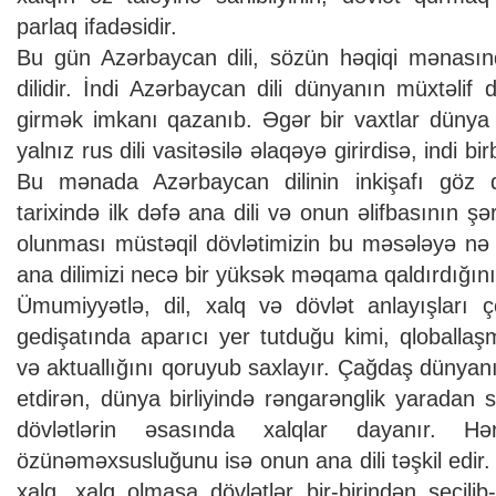
parlaq ifadəsidir.
Bu gün Azərbaycan dili, sözün həqiqi mənasınd
dilidir. İndi Azərbaycan dili dünyanın müxtəlif d
girmək imkanı qazanıb. Əgər bir vaxtlar dünya di
yalnız rus dili vasitəsilə əlaqəyə girirdisə, indi b
Bu mənada Azərbaycan dilinin inkişafı göz q
tarixində ilk dəfə ana dili və onun əlifbasının ş
olunması müstəqil dövlətimizin bu məsələyə nə 
ana dilimizi necə bir yüksək məqama qaldırdığını 
Ümumiyyətlə, dil, xalq və dövlət anlayışları ço
gedişatında aparıcı yer tutduğu kimi, qloball
və aktuallığını qoruyub saxlayır. Çağdaş dünyan
etdirən, dünya birliyində rəngarənglik yaradan 
dövlətlərin əsasında xalqlar dayanır. H
özünəməxsusluğunu isə onun ana dili təşkil edir
xalq, xalq olmasa dövlətlər bir-birindən seçilib