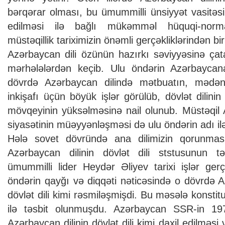
bərqərar olması, bu ümummilli ünsiyyət vasitəsin
edilməsi ilə bağlı mükəmməl hüquqi-norm
müstəqillik tariximizin önəmli gerçəkliklərindən biri
Azərbaycan dili özünün hazırkı səviyyəsinə çata
mərhələlərdən keçib. Ulu öndərin Azərbaycana 
dövrdə Azərbaycan dilində mətbuatın, mədəni
inkişafı üçün böyük işlər görülüb, dövlət dilinin
mövqeyinin yüksəlməsinə nail olunub. Müstəqil A
siyasətinin müəyyənləşməsi də ulu öndərin adı ilə
Hələ sovet dövründə ana dilimizin qorunması 
Azərbaycan dilinin dövlət dili ststusunun t
ümummilli lider Heydər Əliyev tarixi işlər ger
öndərin qayğı və diqqəti nəticəsində o dövrdə A
dövlət dili kimi rəsmiləşmişdi. Bu məsələ konst
ilə təsbit olunmuşdu. Azərbaycan SSR-in 1978
Azərbaycan dilinin dövlət dili kimi daxil edilməs