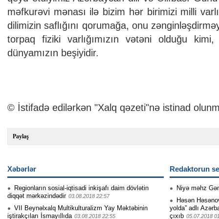
məfkurəvi mənası ilə bizim hər birimizi milli var
dilimizin saflığını qorumağa, onu zənginləşdirmə
torpaq fiziki varlığımızın vətəni olduğu kimi
dünyamızın beşiyidir.
© İstifadə edilərkən "Xalq qəzeti"nə istinad olunm
Paylaş
Xəbərlər
Redaktorun se
Regionların sosial-iqtisadi inkişafı daim dövlətin
Niyə məhz Gə
diqqət mərkəzindədir
03.08.2018 22:57
Həsən Həsənovu
VII Beynəlxalq Multikulturalizm Yay Məktəbinin
yolda” adlı Azərb
iştirakçıları İsmayıllıda
çıxıb
03.08.2018 22:55
05.07.2018 0