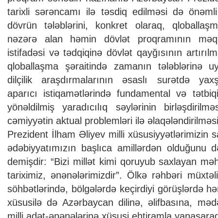
tarixli sərəncamı ilə təsdiq edilməsi də önəmli
dövrün tələblərini, konkret olaraq, qloballaşm
nəzərə alan həmin dövlət proqramının məqs
istifadəsi və tədqiqinə dövlət qayğısının artırıl
qloballaşma şəraitində zamanın tələblərinə uy
dilçilik araşdırmalarının əsaslı surətdə yaxşıl
aparıcı istiqamətlərində fundamental və tətbiqi
yönəldilmiş yaradıcılıq səylərinin birləşdirilmə
cəmiyyətin aktual problemləri ilə əlaqələndirilməs
Prezident İlham Əliyev milli xüsusiyyətlərimizin 
ədəbiyyatımızın başlıca amillərdən olduğunu d
demişdir: “Bizi millət kimi qoruyub saxlayan məh
tariximiz, ənənələrimizdir”. Ölkə rəhbəri müxtəli
söhbətlərində, bölgələrdə keçirdiyi görüşlərdə hə
xüsusilə də Azərbaycan dilinə, əlifbasına, mədə
milli adət-ənənələrinə xüsusi ehtiramla yanaşaraq