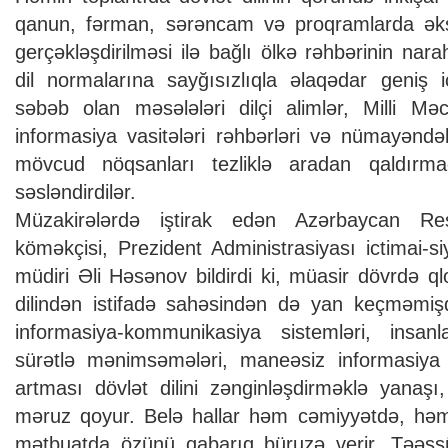
qanun, fərman, sərəncam və proqramlarda əks
gerçəkləşdirilməsi ilə bağlı ölkə rəhbərinin nar
dil normalarına sayğısızlıqla əlaqədar geniş ic
səbəb olan məsələləri dilçi alimlər, Milli Məcl
informasiya vasitələri rəhbərləri və nümayəndələr
mövcud nöqsanları tezliklə aradan qaldırmaq
səsləndirdilər.
Müzakirələrdə iştirak edən Azərbaycan Resp
köməkçisi, Prezident Administrasiyası ictimai-s
müdiri Əli Həsənov bildirdi ki, müasir dövrdə q
dilindən istifadə sahəsindən də yan keçməmişdi
informasiya-kommunikasiya sistemləri, insanlar
sürətlə mənimsəmələri, maneəsiz informasiya 
artması dövlət dilini zənginləşdirməklə yanaşı
məruz qoyur. Belə hallar həm cəmiyyətdə, hə
mətbuatda özünü qabarıq büruzə verir. Təəssüf