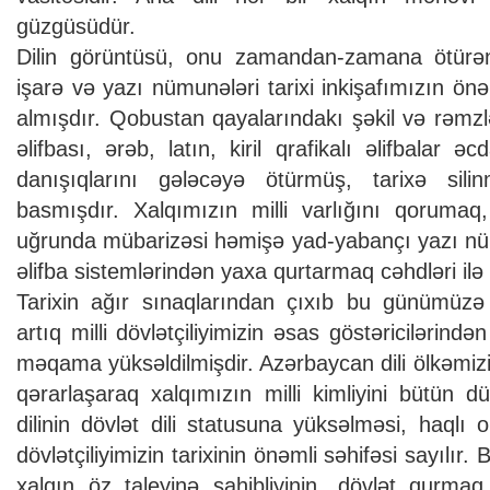
güzgüsüdür.
Dilin görüntüsü, onu zamandan-zamana ötürən
işarə və yazı nümunələri tarixi inkişafımızın önə
almışdır. Qobustan qayalarındakı şəkil və rəmzlər
əlifbası, ərəb, latın, kiril qrafikalı əlifbalar 
danışıqlarını gələcəyə ötürmüş, tarixə si
basmışdır. Xalqımızın milli varlığını qorumaq, 
uğrunda mübarizəsi həmişə yad-yabançı yazı n
əlifba sistemlərindən yaxa qurtarmaq cəhdləri il
Tarixin ağır sınaqlarından çıxıb bu günümüzə 
artıq milli dövlətçiliyimizin əsas göstəricilərindən
məqama yüksəldilmişdir. Azərbaycan dili ölkəmizin
qərarlaşaraq xalqımızın milli kimliyini bütün 
dilinin dövlət dili statusuna yüksəlməsi, haqlı ol
dövlətçiliyimizin tarixinin önəmli səhifəsi sayılır. Bu
xalqın öz taleyinə sahibliyinin, dövlət qurma