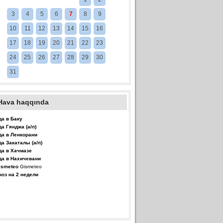
3
4
5
6
7
8
9
10
11
12
13
14
15
16
17
18
19
20
21
22
23
24
25
26
27
28
29
30
31
Hava haqqında
да в Баку
да Гянджа (а/п)
да в Ленкорани
да Закаталы (а/п)
да в Хачмазе
да в Нахичевани
Gismeteo
ноз на 2 недели