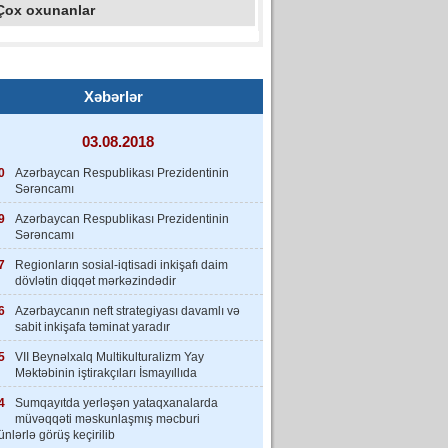
Çox oxunanlar
Xəbərlər
03.08.2018
0
Azərbaycan Respublikası Prezidentinin
Sərəncamı
9
Azərbaycan Respublikası Prezidentinin
Sərəncamı
7
Regionların sosial-iqtisadi inkişafı daim
dövlətin diqqət mərkəzindədir
6
Azərbaycanın neft strategiyası davamlı və
sabit inkişafa təminat yaradır
5
VII Beynəlxalq Multikulturalizm Yay
Məktəbinin iştirakçıları İsmayıllıda
4
Sumqayıtda yerləşən yataqxanalarda
müvəqqəti məskunlaşmış məcburi
nlərlə görüş keçirilib