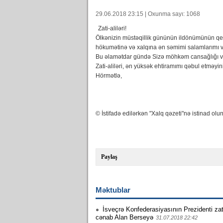
29.06.2018 23:15 | Oxunma sayı: 1068
Zati-aliləri!
Ölkənizin müstəqillik gününün ildönümünün qey
hökumətinə və xalqına ən səmimi salamlarımı və
Bu əlamətdar gündə Sizə möhkəm cansağlığı və
Zati-aliləri, ən yüksək ehtiramımı qəbul etməyin
Hörmətlə,
© İstifadə edilərkən "Xalq qəzeti"nə istinad olun
Paylaş
Məktublar
İsveçrə Konfederasiyasının Prezidenti zati-
cənab Alan Berseyə
31.07.2018 22:42