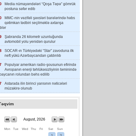
0
Media nümayəndələri “Qoşa Təpə” gömrük
postuna səfər edib
0
MMC-nin vəzifəli şəxsləri barələrində həbs
qətimkan tədbiri seçilməklə axtarışa
iblər
9
Şabranda 26 kilometr uzunluğunda
avtomobil yolu yenidən qurulur
8
SOCAR-ın Türkiyədəki “Star” zavoduna ilk
neft yükü Azərbaycandan çatdırılıb
7
Populyar amerikan radio-şousunun efirində
Avropanın enerji təhlükəsizliyinin təminində
baycanın rolundan bəhs edilib
7
Astarada ilin birinci yarısının nəticələri
müzakirə olunub
Təqvim
August, 2026
Mon
Tue
Wed
Thu
Fri
Sat
Sun
1
2