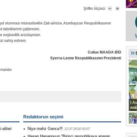
Şriftin ölçüsü:
d olunması münasibətilə Zati-alinizə, Azərbaycan Respublikasının
 təbriklərimi çatdırıram.
 xoşbəxtlik arzulayıram.
izi xahiş edirəm.
Culius MAADA BİO
Syerra-Leone Respublikasının Prezidenti
malıdır.
I A
I A
xat
müd
Redaktorun seçimi
aliləri
Niyə məhz Gəncə?!
12.07.2018 00:07
Həsən Həsənovun “Birinci respublikaya aparan