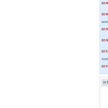
22:4
22:4
veril
22:3
22:3
22:3
Azər
22:3