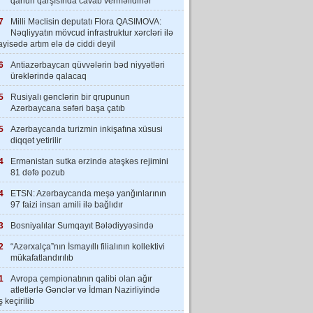
qanun qarşısında cavab verməlidirlər”
7
Milli Məclisin deputatı Flora QASIMOVA:
Nəqliyyatın mövcud infrastruktur xərcləri ilə
yisədə artım elə də ciddi deyil
6
Antiazərbaycan qüvvələrin bəd niyyətləri
ürəklərində qalacaq
5
Rusiyalı gənclərin bir qrupunun
Azərbaycana səfəri başa çatıb
5
Azərbaycanda turizmin inkişafına xüsusi
diqqət yetirilir
4
Ermənistan sutka ərzində atəşkəs rejimini
81 dəfə pozub
4
ETSN: Azərbaycanda meşə yanğınlarının
97 faizi insan amili ilə bağlıdır
3
Bosniyalılar Sumqayıt Bələdiyyəsində
2
“Azərxalça”nın İsmayıllı filialının kollektivi
mükafatlandırılıb
1
Avropa çempionatının qalibi olan ağır
atletlərlə Gənclər və İdman Nazirliyində
 keçirilib