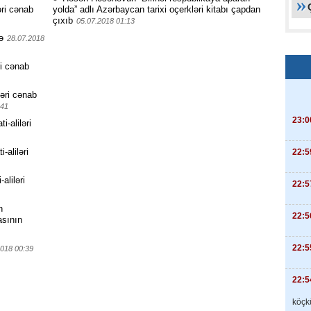
əri cənab
yolda” adlı Azərbaycan tarixi oçerkləri kitabı çapdan
çıxıb
05.07.2018 01:13
ə
28.07.2018
ri cənab
ləri cənab
:41
23:0
-aliləri
-aliləri
22:5
aliləri
22:5
n
22:5
asının
22:5
2018 00:39
22:5
köçkü