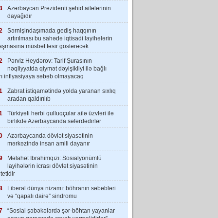
3
Azərbaycan Prezidenti şəhid ailələrinin
dayağıdır
2
Sərnişindaşımada gediş haqqının
artırılması bu sahədə iqtisadi layihələrin
laşmasına müsbət təsir göstərəcək
2
Pərviz Heydərov: Tarif Şurasının
nəqliyyatda qiymət dəyişikliyi ilə bağlı
rı inflyasiyaya səbəb olmayacaq
1
Zabrat istiqamətində yolda yaranan sıxlıq
aradan qaldırılıb
1
Türkiyəli hərbi qulluqçular ailə üzvləri ilə
birlikdə Azərbaycanda səfərdədirlər
0
Azərbaycanda dövlət siyasətinin
mərkəzində insan amili dayanır
9
Məlahət İbrahimqızı: Sosialyönümlü
layihələrin icrası dövlət siyasətinin
tetidir
8
Liberal dünya nizamı: böhranın səbəbləri
və “qapalı dairə” sindromu
7
“Sosial şəbəkələrdə şər-böhtan yayanlar