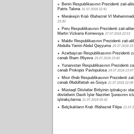
Benin Respublikasının Prezidenti zati-alil
Patris Talona
31.07.2018 22:41
Mərakeşin Kralı Əlahəzrət VI Məhəmməd
23:30
Peru Respublikasının Prezidenti zati-alilə
Martin Vizkarra Kornexoya
27.07.2018 22:53
Maldiv Respublikasının Prezidenti zati-ali
Abdulla Yamin Abdul Qəyyuma
25.07.2018 23
Azərbaycan Respublikasının Prezidenti zati
cənab İlham Əliyevə
25.07.2018 23:40
Yunanıstan Respublikasının Prezidenti zati
cənab Prokopis Pavlopulosa
24.07.2018 23:47
Misir Ərəb Respublikasının Prezidenti zati-
cənab Əbdülfəttah əs-Sisiyə
21.07.2018 22:08
Müstəqil Dövlətlər Birliyinin iştirakçısı ola
dövlətlərin Daxili İşlər Nazirləri Şurasının icl
iştirakçılarına
21.07.2018 00:42
Belçikalıların Kralı Əlahəzrət Filipə
21.07.