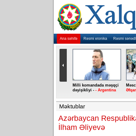
Ana səhifə
Rəsmi xronika
Rəsmi sənədl
urlar
“Ebola” virusu yenidən
Milli komandada məşqçi
Məsci
aniya
baş qaldırıb -
- Konqo
dəyişikliyi -
- Argentina
Əfqan
Məktublar
Azərbaycan Respublikas
İlham Əliyevə