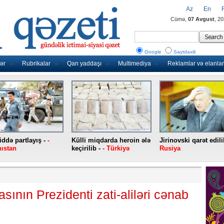
Az
En
Cümə,
07 Avgust
, 2
Google
Saytdaxili
ər
Rubrikalar
Qan yaddaşı
Multimediya
Reklamlar və elanlar
ddə partlayış -
-
Külli miqdarda heroin ələ
Jirinovski qarət edili
ıstan
keçirilib -
- Türkiyə
Rusiya
ının Prezidenti zati-aliləri cənab