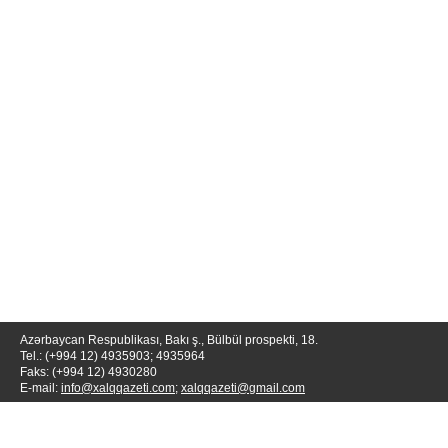
Azərbaycan Respublikası, Bakı ş., Bülbül prospekti, 18.
Tel.: (+994 12) 4935903; 4935964
Faks: (+994 12) 4930280
E-mail:
info@xalqqazeti.com
;
xalqqazeti@gmail.com