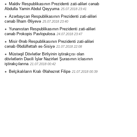
Maldiv Respublikasının Prezidenti zati-aliləri cənab
Abdulla Yamin Abdul Qəyyuma
25.07.2018 23:41
Azərbaycan Respublikasının Prezidenti zati-aliləri
cənab İlham Əliyevə
25.07.2018 23:40
Yunanıstan Respublikasının Prezidenti zati-aliləri
cənab Prokopis Pavlopulosa
24.07.2018 23:47
Misir Ərəb Respublikasının Prezidenti zati-aliləri
cənab Əbdülfəttah əs-Sisiyə
21.07.2018 22:08
Müstəqil Dövlətlər Birliyinin iştirakçısı olan
dövlətlərin Daxili İşlər Nazirləri Şurasının iclasının
iştirakçılarına
21.07.2018 00:42
Belçikalıların Kralı Əlahəzrət Filipə
21.07.2018 00:39