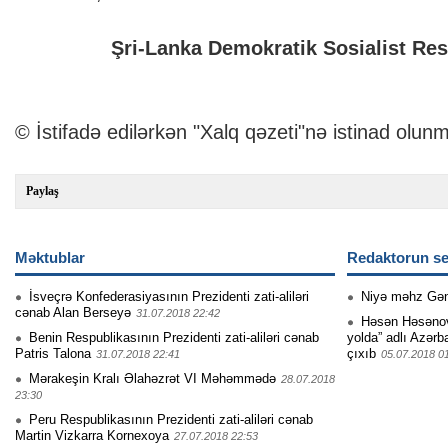
Şri-Lanka Demokratik Sosialist Res
© İstifadə edilərkən "Xalq qəzeti"nə istinad olunm
Paylaş
Məktublar
Redaktorun se
İsveçrə Konfederasiyasının Prezidenti zati-aliləri
Niyə məhz Gə
cənab Alan Berseyə
31.07.2018 22:42
Həsən Həsənovu
Benin Respublikasının Prezidenti zati-aliləri cənab
yolda” adlı Azərb
Patris Talona
çıxıb
31.07.2018 22:41
05.07.2018 0
Mərakeşin Kralı Əlahəzrət VI Məhəmmədə
28.07.2018
23:30
Peru Respublikasının Prezidenti zati-aliləri cənab
Martin Vizkarra Kornexoya
27.07.2018 22:53