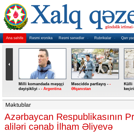
Ana səhifə
Rəsmi xronika
Rəsmi sənədlər
Rubrikalar
Qan ya
nidən
Milli komandada məşqçi
Məsciddə partlayış -
-
Külli
nqo
dəyişikliyi -
- Argentina
Əfqanıstan
keçiri
Məktublar
Azərbaycan Respublikasının Pre
aliləri cənab İlham Əliyevə