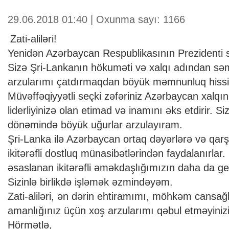
29.06.2018 01:40 | Oxunma sayı: 1166
Zati-aliləri!
Yenidən Azərbaycan Respublikasının Prezidenti s
Sizə Şri-Lankanın hökuməti və xalqı adından səm
arzularımı çatdırmaqdan böyük məmnunluq hiss
Müvəffəqiyyətli seçki zəfəriniz Azərbaycan xalqın
liderliyinizə olan etimad və inamını əks etdirir. Siz
dönəmində böyük uğurlar arzulayıram.
Şri-Lanka ilə Azərbaycan ortaq dəyərlərə və qarş
ikitərəfli dostluq münasibətlərindən faydalanırlar.
əsaslanan ikitərəfli əməkdaşlığımızın daha da ge
Sizinlə birlikdə işləmək əzmindəyəm.
Zati-aliləri, ən dərin ehtiramımı, möhkəm cansağl
amanlığınız üçün xoş arzularımı qəbul etməyinizi
Hörmətlə,