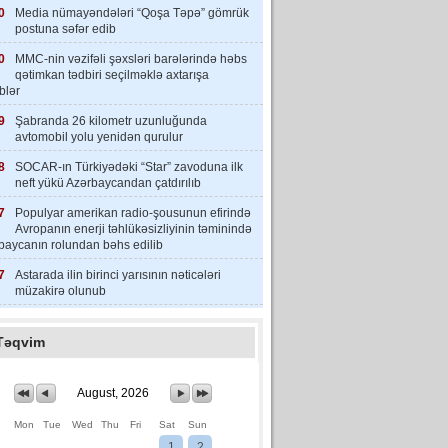
0
Media nümayəndələri “Qoşa Təpə” gömrük
postuna səfər edib
0
MMC-nin vəzifəli şəxsləri barələrində həbs
qətimkan tədbiri seçilməklə axtarışa
iblər
9
Şabranda 26 kilometr uzunluğunda
avtomobil yolu yenidən qurulur
8
SOCAR-ın Türkiyədəki “Star” zavoduna ilk
neft yükü Azərbaycandan çatdırılıb
7
Populyar amerikan radio-şousunun efirində
Avropanın enerji təhlükəsizliyinin təminində
baycanın rolundan bəhs edilib
7
Astarada ilin birinci yarısının nəticələri
müzakirə olunub
Təqvim
August, 2026
Mon
Tue
Wed
Thu
Fri
Sat
Sun
1
2