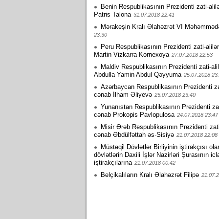
Benin Respublikasının Prezidenti zati-alil
Patris Talona
31.07.2018 22:41
Mərakeşin Kralı Əlahəzrət VI Məhəmməd
23:30
Peru Respublikasının Prezidenti zati-alilə
Martin Vizkarra Kornexoya
27.07.2018 22:53
Maldiv Respublikasının Prezidenti zati-ali
Abdulla Yamin Abdul Qəyyuma
25.07.2018 23
Azərbaycan Respublikasının Prezidenti zati
cənab İlham Əliyevə
25.07.2018 23:40
Yunanıstan Respublikasının Prezidenti zati
cənab Prokopis Pavlopulosa
24.07.2018 23:47
Misir Ərəb Respublikasının Prezidenti zati-
cənab Əbdülfəttah əs-Sisiyə
21.07.2018 22:08
Müstəqil Dövlətlər Birliyinin iştirakçısı ola
dövlətlərin Daxili İşlər Nazirləri Şurasının icl
iştirakçılarına
21.07.2018 00:42
Belçikalıların Kralı Əlahəzrət Filipə
21.07.