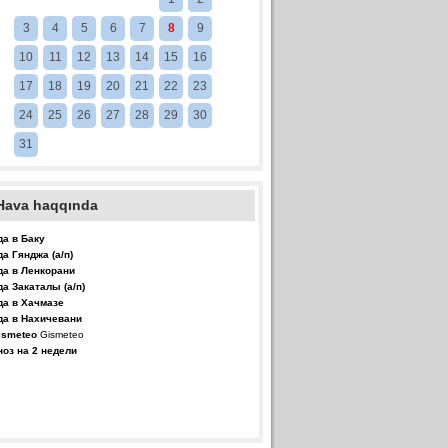
3
4
5
6
7
8
9
10
11
12
13
14
15
16
17
18
19
20
21
22
23
24
25
26
27
28
29
30
31
Hava haqqında
да в Баку
да Гянджа (а/п)
да в Ленкорани
да Закаталы (а/п)
да в Хачмазе
да в Нахичевани
Gismeteo
ноз на 2 недели