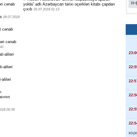
əri cənab
yolda” adlı Azərbaycan tarixi oçerkləri kitabı çapdan
çıxıb
05.07.2018 01:13
ə
28.07.2018
ri cənab
ləri cənab
:41
23:0
-aliləri
-aliləri
22:5
aliləri
22:5
n
22:5
asının
22:5
2018 00:39
22:5
köçkü