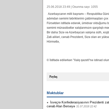
25.06.2018 23:49 | Oxunma sayı: 1055
Azərbaycanın milli bayramı – Respublika Günü
adımdan səmimi təbriklərimi çatdırmaqdan ç
Fürsətdən istifadə edərək, ümidvar olduğumu b
səmimi münasibətlər xalqlarımızın qarşılıqlı
Bir daha Sizə və Azərbaycan xalqına sülh, xoşb
Zati-aliləri, cənab Prezident, Sizə olan ən yük
Hörmətlə,
© İstifadə edilərkən "Xalq qəzeti"nə istinad olun
Paylaş
Məktublar
İsveçrə Konfederasiyasının Prezidenti zati-
cənab Alan Berseyə
31.07.2018 22:42