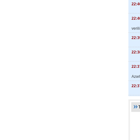
22:4
22:4
veril
22:3
22:3
22:3
Azər
22:3