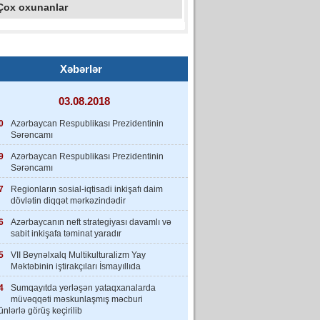
Çox oxunanlar
Xəbərlər
03.08.2018
0
Azərbaycan Respublikası Prezidentinin
Sərəncamı
9
Azərbaycan Respublikası Prezidentinin
Sərəncamı
7
Regionların sosial-iqtisadi inkişafı daim
dövlətin diqqət mərkəzindədir
6
Azərbaycanın neft strategiyası davamlı və
sabit inkişafa təminat yaradır
5
VII Beynəlxalq Multikulturalizm Yay
Məktəbinin iştirakçıları İsmayıllıda
4
Sumqayıtda yerləşən yataqxanalarda
müvəqqəti məskunlaşmış məcburi
nlərlə görüş keçirilib