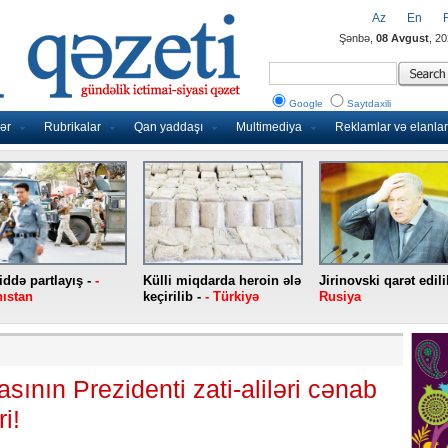
Az
En
Şənbə,
08 Avgust
, 2
Google
Saytdaxili
ər
Rubrikalar
Qan yaddaşı
Multimediya
Reklamlar və elanlar
ddə partlayış -
-
Külli miqdarda heroin ələ
Jirinovski qarət edili
ıstan
keçirilib -
- Türkiyə
Rusiya
ının Prezidenti zati-aliləri cənab
i!