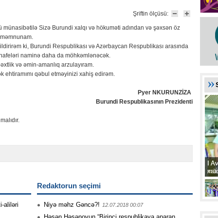
Şriftin ölçüsü:
 münasibətilə Sizə Burundi xalqı və hökuməti adından və şəxsən öz
ox məmnunam.
ildirirəm ki, Burundi Respublikası və Azərbaycan Respublikası arasında
 mənafeləri naminə daha da möhkəmlənəcək.
əxtlik və əmin-amanlıq arzulayıram.
sək ehtiramımı qəbul etməyinizi xahiş edirəm.
Pyer NKURUNZİZA
Burundi Respublikasının Prezidenti
malıdır.
I A
I A
xat
müd
Redaktorun seçimi
aliləri
Niyə məhz Gəncə?!
12.07.2018 00:07
Həsən Həsənovun “Birinci respublikaya aparan