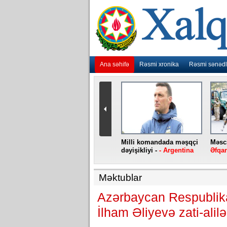
Ana səhifə
Rəsmi xronika
Rəsmi sənədl
urlar
“Ebola” virusu yenidən
Milli komandada məşqçi
Məsci
aniya
baş qaldırıb -
- Konqo
dəyişikliyi -
- Argentina
Əfqan
Məktublar
Azərbaycan Respublikas
İlham Əliyevə zati-alilər