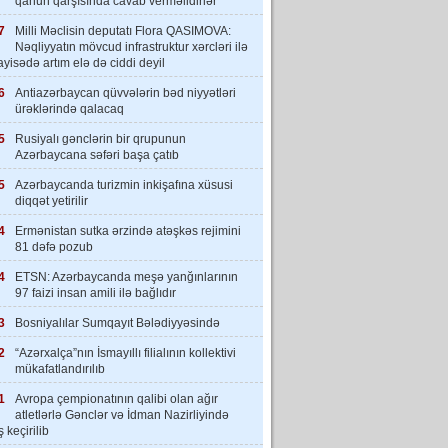
qanun qarşısında cavab verməlidirlər”
7
Milli Məclisin deputatı Flora QASIMOVA:
Nəqliyyatın mövcud infrastruktur xərcləri ilə
yisədə artım elə də ciddi deyil
6
Antiazərbaycan qüvvələrin bəd niyyətləri
ürəklərində qalacaq
5
Rusiyalı gənclərin bir qrupunun
Azərbaycana səfəri başa çatıb
5
Azərbaycanda turizmin inkişafına xüsusi
diqqət yetirilir
4
Ermənistan sutka ərzində atəşkəs rejimini
81 dəfə pozub
4
ETSN: Azərbaycanda meşə yanğınlarının
97 faizi insan amili ilə bağlıdır
3
Bosniyalılar Sumqayıt Bələdiyyəsində
2
“Azərxalça”nın İsmayıllı filialının kollektivi
mükafatlandırılıb
1
Avropa çempionatının qalibi olan ağır
atletlərlə Gənclər və İdman Nazirliyində
 keçirilib