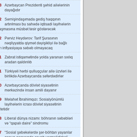
3
Azərbaycan Prezidenti şəhid ailələrinin
dayağıdır
2
Sərnişindaşımada gediş haqqının
artırılması bu sahədə iqtisadi layihələrin
laşmasına müsbət təsir göstərəcək
2
Pərviz Heydərov: Tarif Şurasının
nəqliyyatda qiymət dəyişikliyi ilə bağlı
rı inflyasiyaya səbəb olmayacaq
1
Zabrat istiqamətində yolda yaranan sıxlıq
aradan qaldırılıb
1
Türkiyəli hərbi qulluqçular ailə üzvləri ilə
birlikdə Azərbaycanda səfərdədirlər
0
Azərbaycanda dövlət siyasətinin
mərkəzində insan amili dayanır
9
Məlahət İbrahimqızı: Sosialyönümlü
layihələrin icrası dövlət siyasətinin
tetidir
8
Liberal dünya nizamı: böhranın səbəbləri
və “qapalı dairə” sindromu
7
“Sosial şəbəkələrdə şər-böhtan yayanlar