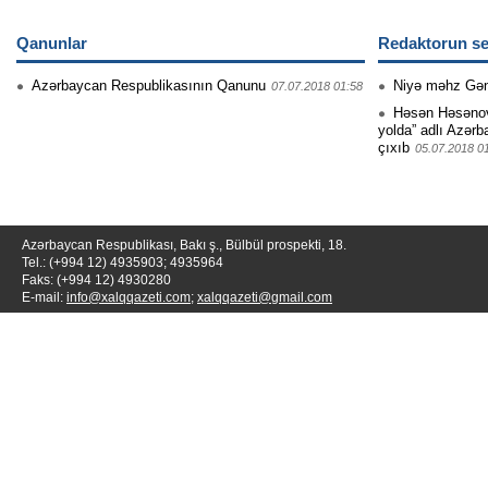
Qanunlar
Redaktorun se
Azərbaycan Respublikasının Qanunu
Niyə məhz Gə
07.07.2018 01:58
Həsən Həsənovu
yolda” adlı Azərb
çıxıb
05.07.2018 0
Azərbaycan Respublikası, Bakı ş., Bülbül prospekti, 18.
Tel.: (+994 12) 4935903; 4935964
Faks: (+994 12) 4930280
E-mail:
info@xalqqazeti.com
;
xalqqazeti@gmail.com