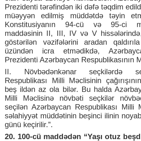
Prezidenti tərəfindən iki dəfə təqdim edi
müəyyən edilmiş müddətdə təyin et
Konstitusiyanın 94-cü və 95-ci ma
maddəsinin II, III, IV və V hissələrin
göstərilən vəzifələrini aradan qaldırı
üzündən icra etmədikdə, Azərbayca
Prezidenti Azərbaycan Respublikasının Mil
II. Növbədənkənar seçkilərdə se
Respublikası Milli Məclisinin çağırışın
beş ildən az ola bilər. Bu halda Azərba
Milli Məclisinə növbəti seçkilər növb
seçilən Azərbaycan Respublikası Milli M
səlahiyyət müddətinin beşinci ilinin noyab
günü keçirilir.”.
20. 100-cü maddədən “Yaşı otuz beşd