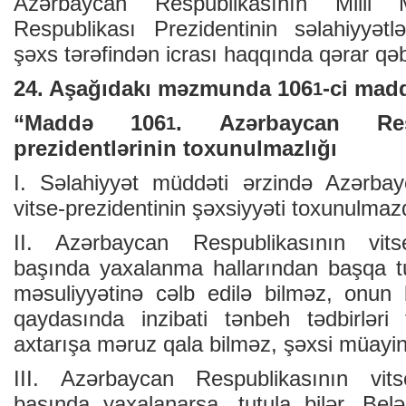
Azərbaycan Respublikasının Milli 
Respublikası Prezidentinin səlahiyyətlə
şəxs tərəfindən icrası haqqında qərar qəbu
24. Aşağıdakı məzmunda 106
-ci madd
1
“Maddə 106
. Azərbaycan ­Res
1
prezidentlərinin ­toxunulmazlığı
I. Səlahiyyət müddəti ərzində Azərbay
vitse-prezidentinin şəxsiyyəti toxunulmazd
II. Azərbaycan Respublikasının vitse
başında yaxalanma hallarından başqa tu
məsuliyyətinə cəlb edilə bilməz, onu
qaydasında inzibati tənbeh tədbirləri 
axtarışa məruz qala bilməz, şəxsi müayin
III. Azərbaycan Respublikasının vitse
başında yaxalanarsa, tutula bilər. Be