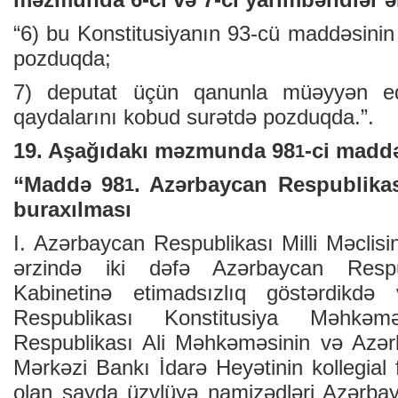
“6) bu Konstitusiyanın 93-cü maddəsinin I
pozduqda;
7) deputat üçün qanunla müəyyən edi
qaydalarını kobud surətdə pozduqda.”.
19. Aşağıdakı məzmunda 98
-ci maddə
1
“Maddə 98
. Azərbaycan ­Respublikas
1
buraxılması
I. Azərbaycan Respublikası Milli Məclisini
ərzində iki dəfə Azərbaycan Respub
Kabinetinə etimadsızlıq göstərdikd
Respublikası Konstitusiya Məhkəmə
Respublikası Ali Məhkəməsinin və Azər
Mərkəzi Bankı İdarə Heyətinin kollegial f
olan sayda üzvlüyə namizədləri Azərba