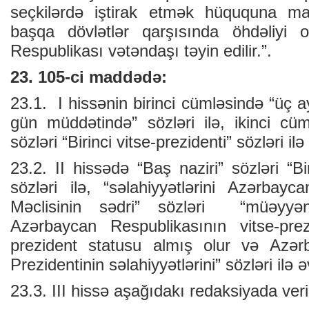
seçkilərdə iştirak etmək hüququna malik
başqa dövlətlər qarşısında öhdəliyi
Respublikası vətəndaşı təyin edilir.”.
23. 105-ci maddədə:
23.1. I hissənin birinci cümləsində “üç a
gün müddətində” sözləri ilə, ikinci cüm
sözləri “Birinci vitse-prezidenti” sözləri ilə
23.2. II hissədə “Baş naziri” sözləri “Bir
sözləri ilə, “səlahiyyətlərini Azərbayc
Məclisinin sədri” sözləri “müəyyən 
Azərbaycan Respublikasının vitse-prezi
prezident statusu almış olur və Azər
Prezidentinin səlahiyyətlərini” sözləri ilə ə
23.3. III hissə aşağıdakı redaksiyada veri