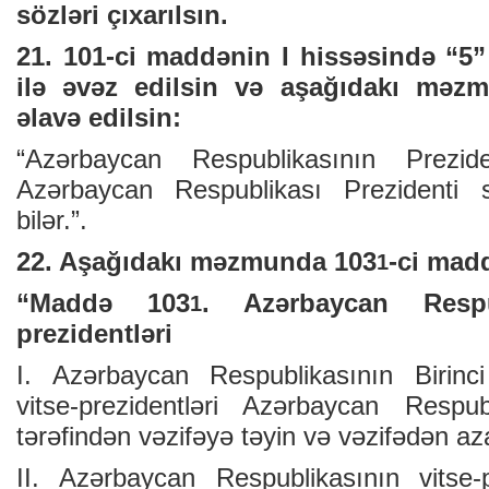
sözləri çıxarılsın.
21. 101-ci maddənin I hissəsində “5
ilə əvəz edilsin və aşağıdakı məz
əlavə edilsin:
“Azərbaycan Respublikasının Prezid
Azərbaycan Respublikası Prezidenti s
bilər.”.
22. Aşağıdakı məzmunda 103
-ci madd
1
“Maddə 103
. Azərbaycan ­Respu
1
prezidentləri
I. Azərbaycan Respublikasının Birinci
vitse-prezidentləri Azərbaycan Respub
tərəfindən vəzifəyə təyin və vəzifədən azad
II. Azərbaycan Respublikasının vitse-p