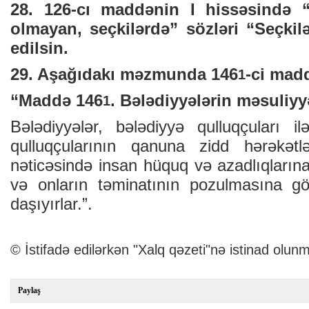
28. 126-cı maddənin I hissəsində 
olmayan, seçkilərdə” sözləri “Seçkil
edilsin.
29. Aşağıdakı məzmunda 146
-ci madd
1
“Maddə 146
. Bələdiyyələrin məsuliyy
1
Bələdiyyələr, bələdiyyə qulluqçuları il
qulluqçularının qanuna zidd hərəkətlə
nəticəsində insan hüquq və azadlıqların
və onların təminatının pozulmasına gö
daşıyırlar.”.
© İstifadə edilərkən "Xalq qəzeti"nə istinad olunm
Paylaş