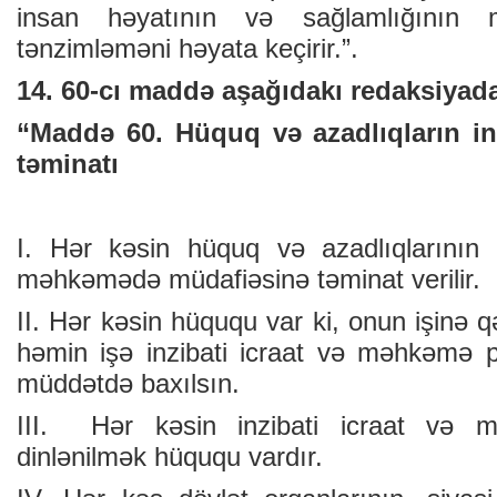
insan həyatının və sağlamlığının m
tənzimləməni həyata keçirir.”.
14. 60-cı maddə aşağıdakı redaksiyada
“Maddə 60. Hüquq və azadlıqların i
təminatı
I. Hər kəsin hüquq və azadlıqlarının 
məhkəmədə müdafiəsinə təminat verilir.
II. Hər kəsin hüququ var ki, onun işinə q
həmin işə inzibati icraat və məhkəmə 
müddətdə baxılsın.
III. Hər kəsin inzibati icraat və 
dinlənilmək hüququ vardır.