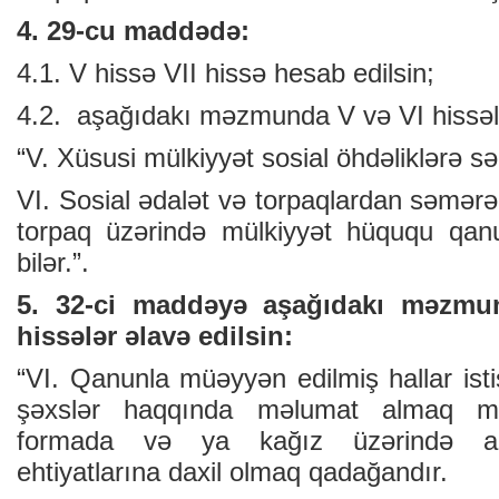
4. 29-cu maddədə:
4.1. V hissə VII hissə hesab edilsin;
4.2. aşağıdakı məzmunda V və VI hissələ
“V. Xüsusi mülkiyyət sosial öhdəliklərə sə
VI. Sosial ədalət və torpaqlardan səmərəl
torpaq üzərində mülkiyyət hüququ qanu
bilər.”.
5. 32-ci maddəyə aşağıdakı məzmun
hissələr əlavə edilsin:
“VI. Qanunla müəyyən edilmiş hallar ist
şəxslər haqqında məlumat almaq mə
formada və ya kağız üzərində apa
ehtiyatlarına daxil olmaq qadağandır.