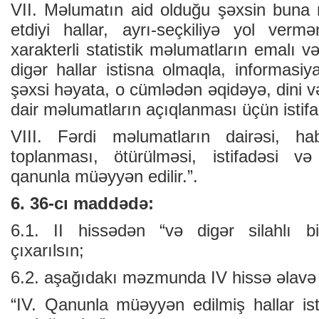
VII. Məlumatın aid olduğu şəxsin buna r
etdiyi hallar, ayrı-seçkiliyə yol ver
xarakterli statistik məlumatların emalı v
digər hallar istisna olmaqla, informasiy
şəxsi həyata, o cümlədən əqidəyə, dini 
dair məlumatların açıqlanması üçün istif
VIII. Fərdi məlumatların dairəsi, ha
toplanması, ötürülməsi, istifadəsi və
qanunla müəyyən edilir.”.
6. 36-cı maddədə:
6.1. II hissədən “və digər silahlı bi
çıxarılsın;
6.2. aşağıdakı məzmunda IV hissə əlavə 
“IV. Qanunla müəyyən edilmiş hallar ist