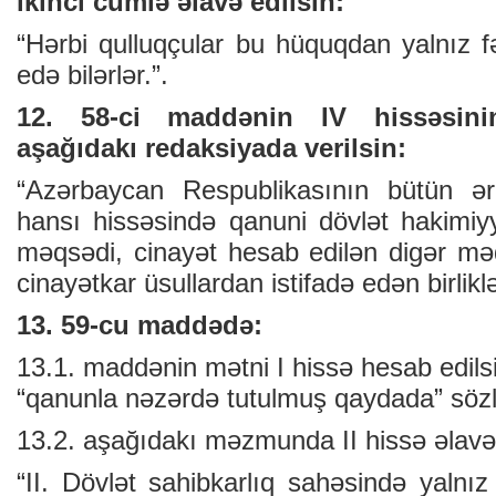
ikinci cümlə əlavə edilsin:
“Hərbi qulluqçular bu hüquqdan yalnız f
edə bilərlər.”.
12. 58-ci maddənin IV hissəsini
aşağıdakı redaksiyada verilsin:
“Azərbaycan Respublikasının bütün ə
hansı hissəsində qanuni dövlət hakimiyy
məqsədi, cinayət hesab edilən digər m
cinayətkar üsullardan istifadə edən birlikl
13. 59-cu maddədə:
13.1. maddənin mətni I hissə hesab edil
“qanunla nəzərdə tutulmuş qaydada” sözlər
13.2. aşağıdakı məzmunda II hissə əlavə 
“II. Dövlət sahibkarlıq sahəsində yalnız