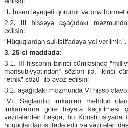
edilsin:
“I. İnsan ləyaqəti qorunur və ona hörmət ed
2.2. III hissəyə aşağıdakı məzmunda
edilsin:
“Hüquqlardan sui-istifadəyə yol verilmir.”.
3. 25-ci maddədə:
3.1. III hissənin birinci cümləsində “milli
mənsubiyyətindən” sözləri ilə, ikinci cü
“etnik” sözü ilə əvəz edilsin;
3.2. aşağıdakı məzmunda VI hissə əlavə 
“VI. Sağlamlıq imkanları məhdud olan
imkanlarına görə həyata keçirilməsi 
vəzifələrdən başqa, bu Konstitusiyada 
hüquqlardan istifadə edir və vəzifələri daşı