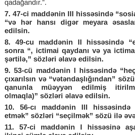
qadağandır.”.
7. 47-ci maddənin III hissəsində “sos
“və hər hansı digər meyara əsasla
edilsin.
8. 49-cu maddənin II hissəsində “
sonra “, ictimai qaydanı və ya icti
şərtilə,” sözləri əlavə edilsin.
9. 53-cü maddənin I hissəsində “heç
çıxarılsın və “vətəndaşlığından” sö
qanunla müəyyən edilmiş itirilm
olmaqla)” sözləri əlavə edilsin.
10. 56-cı maddənin III hissəsində “
etmək” sözləri “seçilmək” sözü ilə əvə
11. 57-ci maddənin I hissəsinə a