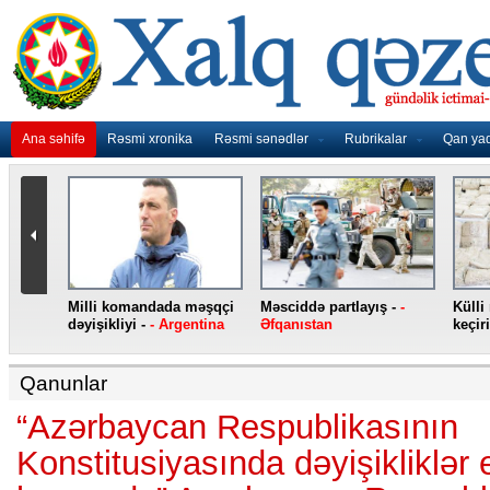
Ana səhifə
Rəsmi xronika
Rəsmi sənədlər
Rubrikalar
Qan ya
Jirinovski qarət edilib -
-
Yeni “iPhone”
“Atletiko” Le
Rusiya
smartfonları -
- ABŞ
edib -
- İspan
Qanunlar
“Azərbaycan Respublikasının
Konstitusiyasında dəyişikliklər 