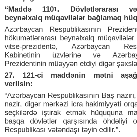
“Maddə 110
. Dövlətlərarası və
1
beynəlxalq müqavilələr bağlamaq hü
Azərbaycan Respublikasının Prezident
hökumətlərarası beynəlxalq müqavilələ
vitse-prezidentə, Azərbaycan Resp
Kabinetinin üzvlərinə və Azərba
Prezidentinin müəyyən etdiyi digər şəxslər
27. 121-ci maddənin mətni aşağı
verilsin:
“Azərbaycan Respublikasının Baş naziri,
nazir, digər mərkəzi icra hakimiyyəti orq
seçkilərdə iştirak etmək hüququna malik
başqa dövlətlər qarşısında öhdəliyi
Respublikası vətəndaşı təyin edilir.”.