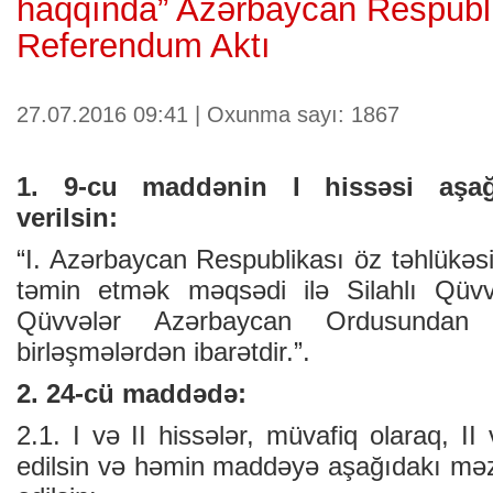
haqqında” Azərbaycan Respubl
Referendum Aktı
27.07.2016 09:41 | Oxunma sayı: 1867
1. 9-cu maddənin I hissəsi aşağ
verilsin:
“I. Azərbaycan Respublikası öz təhlükəsiz
təmin etmək məqsədi ilə Silahlı Qüvvə
Qüvvələr Azərbaycan Ordusundan 
birləşmələrdən ibarətdir.”.
2. 24-cü maddədə:
2.1. I və II hissələr, müvafiq olaraq, II
edilsin və həmin maddəyə aşağıdakı mə