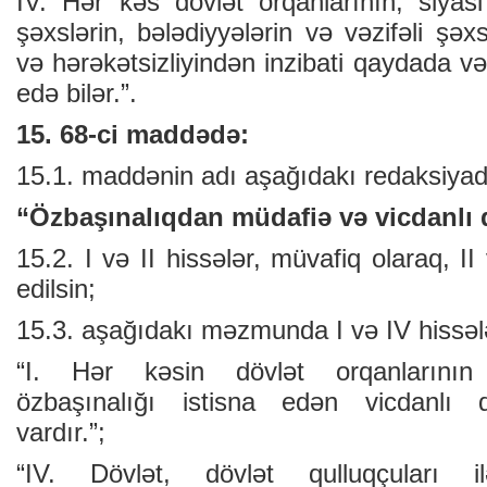
IV. Hər kəs dövlət orqanlarının, siyasi
şəxslərin, bələdiyyələrin və vəzifəli şəx
və hərəkətsizliyindən inzibati qaydada 
edə bilər.”.
15. 68-ci maddədə:
15.1. maddənin adı aşağıdakı redaksiyada
“Özbaşınalıqdan müdafiə və ­vicdanlı
15.2. I və II hissələr, müvafiq olaraq, II
edilsin;
15.3. aşağıdakı məzmunda I və IV hissələ
“I. Hər kəsin dövlət orqanlarını
özbaşınalığı istisna edən vicdanlı 
vardır.”;
“IV. Dövlət, dövlət qulluqçuları il