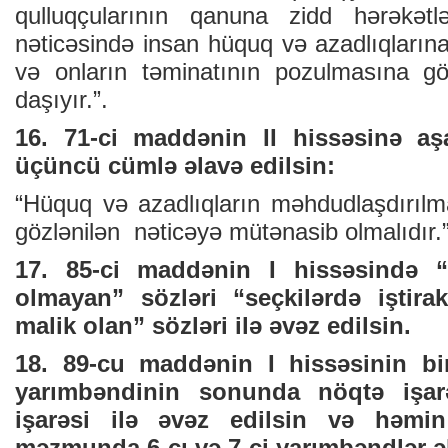
qulluqçularının qanuna zidd hərəkətlə
nəticəsində insan hüquq və azadlıqların
və onların təminatının pozulmasına gö
daşıyır.”.
16. 71-ci maddənin II hissəsinə a
üçüncü cümlə əlavə edilsin:
“Hüquq və azadlıqların məhdudlaşdırılma
gözlənilən nəticəyə mütənasib olmalıdır.”
17. 85-ci maddənin I hissəsində “
olmayan” sözləri “seçkilərdə işti
malik olan” sözləri ilə əvəz edilsin.
18. 89-cu maddənin I hissəsinin bir
yarımbəndinin sonunda nöqtə işarə
işarəsi ilə əvəz edilsin və həmi
məzmunda 6-cı və 7-ci yarımbəndlər əl