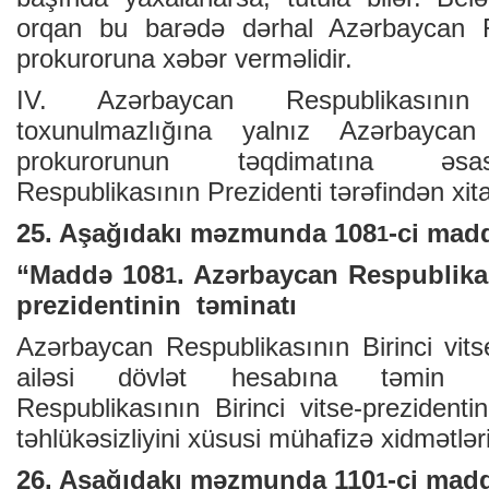
orqan bu barədə dərhal Azərbaycan R
prokuroruna xəbər verməlidir.
IV. Azərbaycan Respublikasının vi
toxunulmazlığına yalnız Azərbayca
prokurorunun təqdimatına əs
Respublikasının Prezidenti tərəfindən xitam
25. Aşağıdakı məzmunda 108
-ci madd
1
“Maddə 108
. Azərbaycan ­Respublikas
1
prezidentinin təminatı
Azərbaycan Respublikasının Birinci vits
ailəsi dövlət hesabına təmin ed
Respublikasının Birinci vitse-prezidenti
təhlükəsizliyini xüsusi mühafizə xidmətləri
26. Aşağıdakı məzmunda 110
-ci madd
1