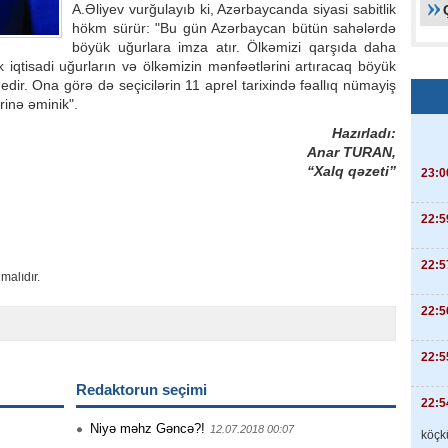
A.Əliyev vurğulayıb ki, Azərbaycanda siyasi sabitlik
hökm sürür: "Bu gün Azərbaycan bütün sahələrdə
böyük uğurlara imza atır. Ölkəmizi qarşıda daha
lik iqtisadi uğurların və ölkəmizin mənfəətlərini artıracaq böyük
 edir. Ona görə də seçicilərin 11 aprel tarixində fəallıq nümayiş
rinə əminik".
Hazırladı:
Anar TURAN,
“Xalq qəzeti”
23:0
22:5
22:5
malıdır.
22:5
22:5
Redaktorun seçimi
22:5
Niyə məhz Gəncə?!
12.07.2018 00:07
köçkü