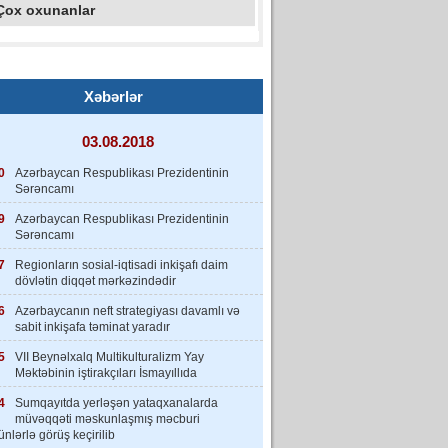
Çox oxunanlar
Xəbərlər
03.08.2018
0
Azərbaycan Respublikası Prezidentinin
Sərəncamı
9
Azərbaycan Respublikası Prezidentinin
Sərəncamı
7
Regionların sosial-iqtisadi inkişafı daim
dövlətin diqqət mərkəzindədir
6
Azərbaycanın neft strategiyası davamlı və
sabit inkişafa təminat yaradır
5
VII Beynəlxalq Multikulturalizm Yay
Məktəbinin iştirakçıları İsmayıllıda
4
Sumqayıtda yerləşən yataqxanalarda
müvəqqəti məskunlaşmış məcburi
nlərlə görüş keçirilib