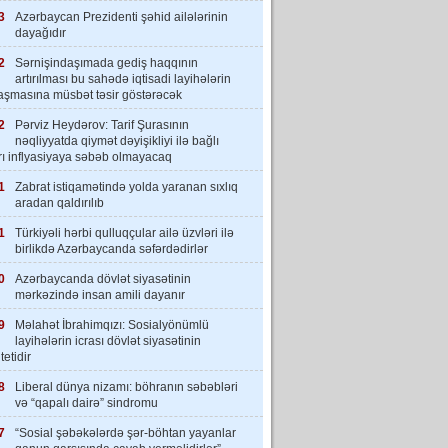
3
Azərbaycan Prezidenti şəhid ailələrinin
dayağıdır
2
Sərnişindaşımada gediş haqqının
artırılması bu sahədə iqtisadi layihələrin
laşmasına müsbət təsir göstərəcək
2
Pərviz Heydərov: Tarif Şurasının
nəqliyyatda qiymət dəyişikliyi ilə bağlı
rı inflyasiyaya səbəb olmayacaq
1
Zabrat istiqamətində yolda yaranan sıxlıq
aradan qaldırılıb
1
Türkiyəli hərbi qulluqçular ailə üzvləri ilə
birlikdə Azərbaycanda səfərdədirlər
0
Azərbaycanda dövlət siyasətinin
mərkəzində insan amili dayanır
9
Məlahət İbrahimqızı: Sosialyönümlü
layihələrin icrası dövlət siyasətinin
tetidir
8
Liberal dünya nizamı: böhranın səbəbləri
və “qapalı dairə” sindromu
7
“Sosial şəbəkələrdə şər-böhtan yayanlar