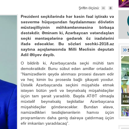
Şriftin ölçüsü:
Prezident seçkilərində hər kəsin fəal iştirakı və
səsvermə hüququndan faydalanması dövlətin
müstəqilliyinin möhkəmlənməsinə birbaşa
dəstəkdir. Əminəm ki, Azərbaycan vətəndaşları
seçki məntəqələrinə gedərək öz iradələrini
ifadə edəcəklər. Bu sözləri sechki-2018.az
saytına açıqlamasında Milli Məclisin deputatı
Adil Əliyev deyib.
O bildirib ki, Azərbaycanda seçki mühiti tam
demokratikdir. Bunu sübut edən amillər ortadadır.
“Namizədlərin qeydə alınması prosesi davam edir
və heç kimin bu proseslə bağlı şikayəti yoxdur.
Üstəlik Azərbaycanda seçkini müşahidə etmək
istəyən bütün yerli və beynəlxalq müşahidəçilər
üçün tam şərait yaradılıb. Başda ATƏT olmaqla
I A
I A
xat
müd
müxtəlif beynəlxalq təşkilatlar Azərbaycana
müşahidəçilər göndərəcəklər. Bundan əlavə,
namizədlikləri təsdiqlənənlərin hamısı üçün
proqramlarını daha geniş dairəyə çatdırmaq üçün
efir imkanları yaradılacaq”.