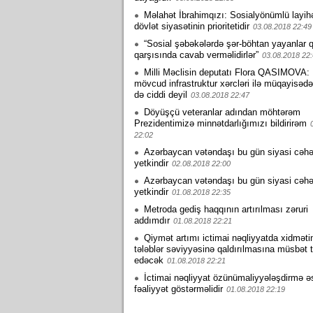
Məlahət İbrahimqızı: Sosialyönümlü layihə
dövlət siyasətinin prioritetidir
03.08.2018 22:49
“Sosial şəbəkələrdə şər-böhtan yayanlar 
qarşısında cavab verməlidirlər”
03.08.2018 22
Milli Məclisin deputatı Flora QASIMOVA: 
mövcud infrastruktur xərcləri ilə müqayisədə
də ciddi deyil
03.08.2018 22:47
Döyüşçü veteranlar adından möhtərəm
Prezidentimizə minnətdarlığımızı bildirirəm
22:02
Azərbaycan vətəndaşı bu gün siyasi cəh
yetkindir
02.08.2018 22:00
Azərbaycan vətəndaşı bu gün siyasi cəh
yetkindir
01.08.2018 22:35
Metroda gediş haqqının artırılması zəruri
addımdır
01.08.2018 22:21
Qiymət artımı ictimai nəqliyyatda xidməti
tələblər səviyyəsinə qaldırılmasına müsbət t
edəcək
01.08.2018 22:21
İctimai nəqliyyat özünümaliyyələşdirmə 
fəaliyyət göstərməlidir
01.08.2018 22:19