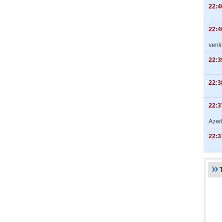
22:4
22:4
veril
22:3
22:3
22:3
Azər
22:3