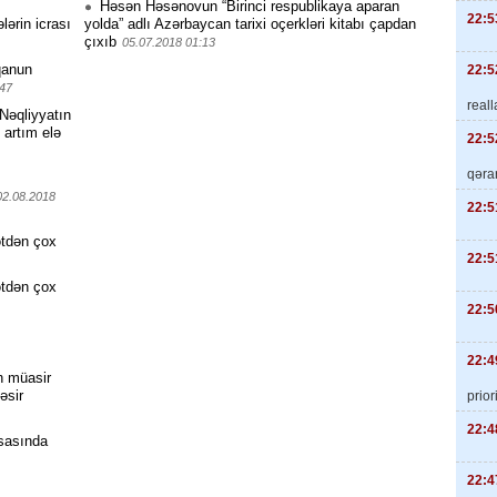
Həsən Həsənovun “Birinci respublikaya aparan
22:5
lərin icrası
yolda” adlı Azərbaycan tarixi oçerkləri kitabı çapdan
çıxıb
05.07.2018 01:13
qanun
22:5
:47
real
Nəqliyyatın
 artım elə
22:5
qəra
02.08.2018
22:5
ətdən çox
22:5
ətdən çox
22:5
22:4
n müasir
əsir
priori
22:4
əsasında
22:4