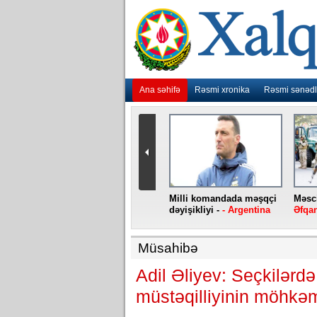
Ana səhifə
Rəsmi xronika
Rəsmi sənədl
urlar
“Ebola” virusu yenidən
Milli komandada məşqçi
Məsci
aniya
baş qaldırıb -
- Konqo
dəyişikliyi -
- Argentina
Əfqan
Müsahibə
Adil Əliyev: Seçkilərdə 
müstəqilliyinin möhkə