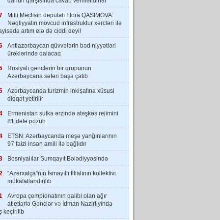
qanun qarşısında cavab verməlidirlər”
7
Milli Məclisin deputatı Flora QASIMOVA:
Nəqliyyatın mövcud infrastruktur xərcləri ilə
yisədə artım elə də ciddi deyil
6
Antiazərbaycan qüvvələrin bəd niyyətləri
ürəklərində qalacaq
5
Rusiyalı gənclərin bir qrupunun
Azərbaycana səfəri başa çatıb
5
Azərbaycanda turizmin inkişafına xüsusi
diqqət yetirilir
4
Ermənistan sutka ərzində atəşkəs rejimini
81 dəfə pozub
4
ETSN: Azərbaycanda meşə yanğınlarının
97 faizi insan amili ilə bağlıdır
3
Bosniyalılar Sumqayıt Bələdiyyəsində
2
“Azərxalça”nın İsmayıllı filialının kollektivi
mükafatlandırılıb
1
Avropa çempionatının qalibi olan ağır
atletlərlə Gənclər və İdman Nazirliyində
 keçirilib