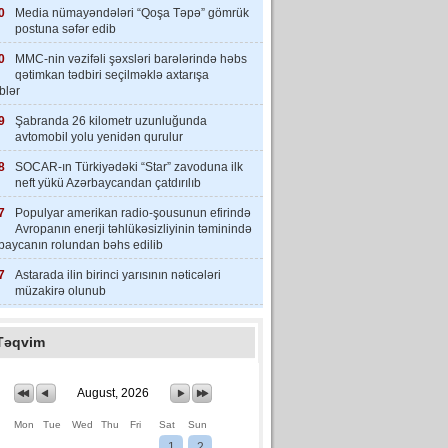
0
Media nümayəndələri “Qoşa Təpə” gömrük
postuna səfər edib
0
MMC-nin vəzifəli şəxsləri barələrində həbs
qətimkan tədbiri seçilməklə axtarışa
iblər
9
Şabranda 26 kilometr uzunluğunda
avtomobil yolu yenidən qurulur
8
SOCAR-ın Türkiyədəki “Star” zavoduna ilk
neft yükü Azərbaycandan çatdırılıb
7
Populyar amerikan radio-şousunun efirində
Avropanın enerji təhlükəsizliyinin təminində
baycanın rolundan bəhs edilib
7
Astarada ilin birinci yarısının nəticələri
müzakirə olunub
Təqvim
August, 2026
Mon
Tue
Wed
Thu
Fri
Sat
Sun
1
2