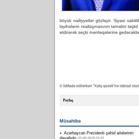
böyük nailiyyətlər gözləyir. Siyasi sabit
layihələrin reallaşmasının təməlini təşkil
etdirərək seçki məntəqələrinə gedəcəklə
© İstifadə edilərkən "Xalq qəzeti"nə istinad olun
Paylaş
Müsahibə
Azərbaycan Prezidenti şəhid ailələrinin
dayağıdır
03.08.2018 22:53