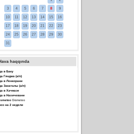
3
4
5
6
7
8
9
10
11
12
13
14
15
16
17
18
19
20
21
22
23
24
25
26
27
28
29
30
31
Hava haqqında
да в Баку
да Гянджа (а/п)
да в Ленкорани
да Закаталы (а/п)
да в Хачмазе
да в Нахичевани
Gismeteo
ноз на 2 недели