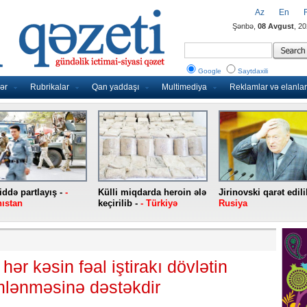
Az
En
Şənbə,
08 Avgust
, 2
Google
Saytdaxili
ər
Rubrikalar
Qan yaddaşı
Multimediya
Reklamlar və elanlar
ddə partlayış -
-
Külli miqdarda heroin ələ
Jirinovski qarət edili
ıstan
keçirilib -
- Türkiyə
Rusiya
hər kəsin fəal iştirakı dövlətin
mlənməsinə dəstəkdir