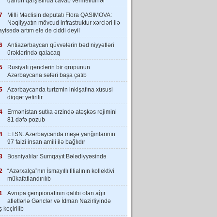
qanun qarşısında cavab verməlidirlər”
7
Milli Məclisin deputatı Flora QASIMOVA:
Nəqliyyatın mövcud infrastruktur xərcləri ilə
yisədə artım elə də ciddi deyil
6
Antiazərbaycan qüvvələrin bəd niyyətləri
ürəklərində qalacaq
5
Rusiyalı gənclərin bir qrupunun
Azərbaycana səfəri başa çatıb
5
Azərbaycanda turizmin inkişafına xüsusi
diqqət yetirilir
4
Ermənistan sutka ərzində atəşkəs rejimini
81 dəfə pozub
4
ETSN: Azərbaycanda meşə yanğınlarının
97 faizi insan amili ilə bağlıdır
3
Bosniyalılar Sumqayıt Bələdiyyəsində
2
“Azərxalça”nın İsmayıllı filialının kollektivi
mükafatlandırılıb
1
Avropa çempionatının qalibi olan ağır
atletlərlə Gənclər və İdman Nazirliyində
 keçirilib