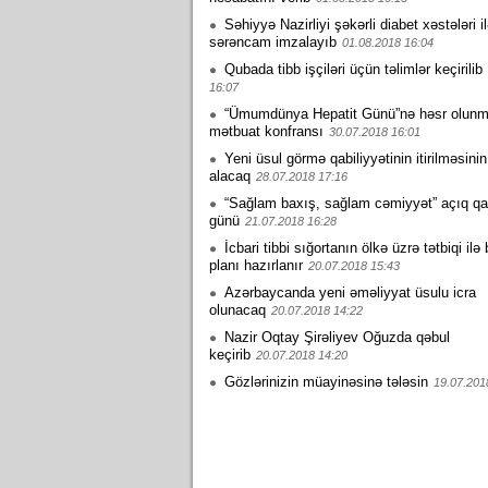
Səhiyyə Nazirliyi şəkərli diabet xəstələri i
sərəncam imzalayıb
01.08.2018 16:04
Qubada tibb işçiləri üçün təlimlər keçirilib
16:07
“Ümumdünya Hepatit Günü”nə həsr olun
mətbuat konfransı
30.07.2018 16:01
Yeni üsul görmə qabiliyyətinin itirilməsinin
alacaq
28.07.2018 17:16
“Sağlam baxış, sağlam cəmiyyət” açıq qa
günü
21.07.2018 16:28
İcbari tibbi sığortanın ölkə üzrə tətbiqi ilə
planı hazırlanır
20.07.2018 15:43
Azərbaycanda yeni əməliyyat üsulu icra
olunacaq
20.07.2018 14:22
Nazir Oqtay Şirəliyev Oğuzda qəbul
keçirib
20.07.2018 14:20
Gözlərinizin müayinəsinə tələsin
19.07.201