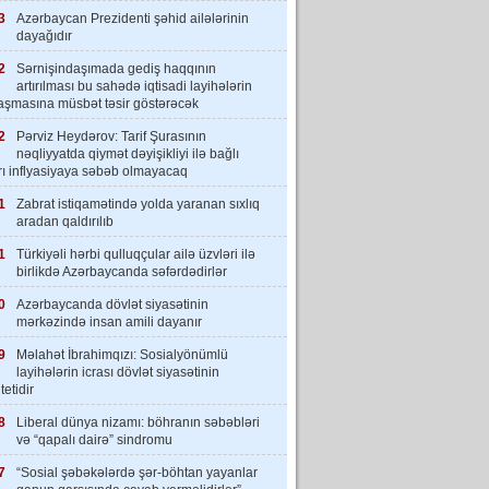
3
Azərbaycan Prezidenti şəhid ailələrinin
dayağıdır
2
Sərnişindaşımada gediş haqqının
artırılması bu sahədə iqtisadi layihələrin
laşmasına müsbət təsir göstərəcək
2
Pərviz Heydərov: Tarif Şurasının
nəqliyyatda qiymət dəyişikliyi ilə bağlı
rı inflyasiyaya səbəb olmayacaq
1
Zabrat istiqamətində yolda yaranan sıxlıq
aradan qaldırılıb
1
Türkiyəli hərbi qulluqçular ailə üzvləri ilə
birlikdə Azərbaycanda səfərdədirlər
0
Azərbaycanda dövlət siyasətinin
mərkəzində insan amili dayanır
9
Məlahət İbrahimqızı: Sosialyönümlü
layihələrin icrası dövlət siyasətinin
tetidir
8
Liberal dünya nizamı: böhranın səbəbləri
və “qapalı dairə” sindromu
7
“Sosial şəbəkələrdə şər-böhtan yayanlar