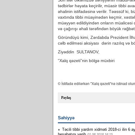
Son illər ölkəmizdə səhiyyənin maddi-te
tədbirlər həyata keçirilir, müasir tibbi a
əhalinin istifadəsinə verilir. Təəssüf ki
vaxtında tibbi müayinədən keçmir, xəstəl
müəyyən edildiyindən onların müalicəsi 
və çağırışı əhali tərəfindən böyük rəğbətl
Göründüyü kimi, Zərdabda Prezident İlha
cəlb edilməsi aksiyası dərin razılıq və bö
Ziyəddin SULTANOV,
“Xalq qəzeti”nin bölgə müxbiri
© İstifadə edilərkən "Xalq qəzeti"nə istinad olun
Paylaş
Səhiyyə
Təcili tibbi yardım xidməti 2018-ci ilin 6 
hesabatını verib
01.08.2018 16:15