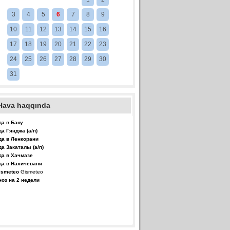
3
4
5
6
7
8
9
10
11
12
13
14
15
16
17
18
19
20
21
22
23
24
25
26
27
28
29
30
31
Hava haqqında
да в Баку
да Гянджа (а/п)
да в Ленкорани
да Закаталы (а/п)
да в Хачмазе
да в Нахичевани
Gismeteo
ноз на 2 недели