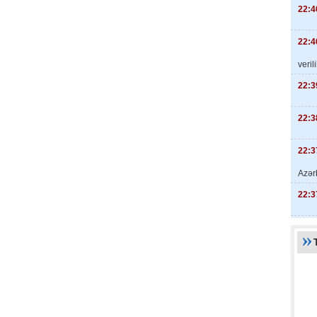
22:4
22:4
veril
22:3
22:3
22:3
Azər
22:3