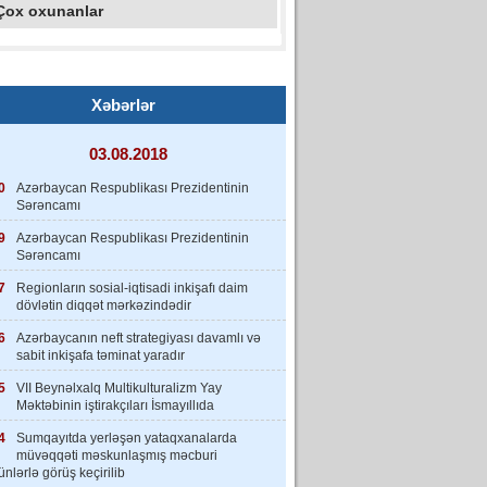
Çox oxunanlar
Xəbərlər
03.08.2018
0
Azərbaycan Respublikası Prezidentinin
Sərəncamı
9
Azərbaycan Respublikası Prezidentinin
Sərəncamı
7
Regionların sosial-iqtisadi inkişafı daim
dövlətin diqqət mərkəzindədir
6
Azərbaycanın neft strategiyası davamlı və
sabit inkişafa təminat yaradır
5
VII Beynəlxalq Multikulturalizm Yay
Məktəbinin iştirakçıları İsmayıllıda
4
Sumqayıtda yerləşən yataqxanalarda
müvəqqəti məskunlaşmış məcburi
nlərlə görüş keçirilib