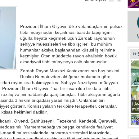
Prezident İlham Əliyevin ölkə vətəndaşlarının pulsuz
tibbi müayinədən keçirilməsi barədə tapşırığını
uğurla həyata keçirmək üçün Zərdab rayonunun
səhiyyə müəssisələri və tibb işçiləri bu mühüm
humanitar aksiya başlanandan xüsüsi iş rejiminə
keçmişlər. Ötən müddətdə rayon əhalisinin böyük
əksəriyyəti tibbi müayinəyə cəlb olunmuşdur.
Zərdab Rayon Mərkəzi Xəstəxanasının baş həkimi
Ruslan Nemətovdan aldığımız məlumata görə,
irləri rayon icra hakimiyyəti və Səhiyyə Nazirliyinin müəyyən
r Prezident İlham Əliyevin “hər bir insan ildə bir dəfə tibbi
azılıq və minnətdarlıqla qarşılamışlar. Tibbi aksiyanın uğurla
sında 3 həkim briqadası yaradılmışdır. Onlardan biri
I A
I A
iyyət göstərir. Komissiyaların tərkibinə terapevtlər, cərrahlar,
xat
müd
xtisas həkimləri daxildir.
lıcanlı, Əlvənd, Şahhüseynli, Təzəkənd, Kəndəbil, Qaravəlli,
mmədqasımlı, Yarməmməbağı və başqa kəndlərdə fəaliyyət
i-maarif müəssisələrində, suvarma sistemləri idarəsində,
lahlı və başqa kəndlərdə sakinlərin tibbi müayinədən keçməsi