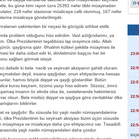
yətlə, bu günə kimi rayon üzrə 25392 nəfər tibbi müayinədən
lator, 218 nəfər stasionar müalicəyə cəlb olunmuş, 167 nəfər
lərinə müalicəyə göndərilmişdir.
ələnən sakinlərdən bir neçəsi ilə görüşüb söhbət etdik.
mdə problem olduğunu hiss edirdim. Vaxt azlığındanmı, ya
m. Ölkə Prezidentinin təşəbbüsü lap ürəyimcə oldu. Allah
ünür, qayğısına qalır. Əhalinin kütləvi şəkildə müayinəsi ilə
rməsi bir daha sübut edir ki, dövlətimizin başçısı hər bir
23:0
onu sağlam görmək istəyir.
i dəfədir ki belə nəcib və xeyirxah aksiyanın şahidi oluram.
22:5
eçməkdən deyil, insana qayğıdan, onun ehtiyaclarına həssas
unlar, hamısı böyük diqqət və qayğı göstərdilər. Bütün
22:5
licə kursu keçirəm, özümü yaxşı hiss edirəm. Sözsüz, ömrü
amaq insanın öz əlində olsa da, xəstələnəndə həkimlərsiz
22:5
 var olsun. Belə misilsiz diqqət və qayğıya görə zərdablılar ölkə
ıqlarını bildirirlər.
22:5
 və qayğıdır. Bu xüsusilə biz yaşlı nəslin nümayəndələrinə
i, ölkə Prezidentinin bu xeyirxah aksiyası bizim üçün xüsusilə
im müayinəyə və müalicəyə daha çox ehtiyacımız var. Təsadüfi
22:5
n arasında yaşlı nəslin nümayəndələri daha çoxdur.
köçkü