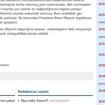
xniki bazasının möhkəmləndirilməsi istiqamətində davamlı
22:5
vadanlıqlarla təchiz olunmuş yeni xəstəxanalar, tibb məntəqələri
, biz insanlar çox zaman öz sağlamlığımıza biganə yanaşır,
iklərimiz barədə məlumatlı olmuruq. Bəzi xəstəliklər gec
22:5
də çətinləşir. Bu baxımdan Prezident İlham Əliyevin təşəbbüsü
ə qarşılanır.
real
m Əliyevin tapşırığına əsasən, vətəndaşların tibbi müayinəyə
22:5
yük mütəşəkilliklə davam etdirilir.
qəra
22:5
22:5
malıdır.
22:5
22:4
priori
22:4
Redaktorun seçimi
ayının yekun
Niyə məhz Gəncə?!
12.07.2018 00:07
22:4