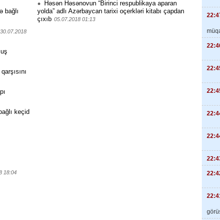
Həsən Həsənovun “Birinci respublikaya aparan
lə bağlı
yolda” adlı Azərbaycan tarixi oçerkləri kitabı çapdan
22:4
çıxıb
05.07.2018 01:13
müqa
30.07.2018
22:4
muş
22:4
 qarşısını
22:4
pı
 bağlı keçid
22:4
22:4
22:4
8 18:04
22:4
22:4
görüş