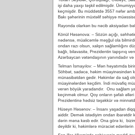
işi daha yaxşı təşkil edilmişdir. Ümumiy
keçmişdir. Bu müddətdə 3557 nəfər ambu
Bakı şəhərinin müxtəlif səhiyyə müəssisə
Rayonda olarkən bu nəcib aksiyadan bəhr
Könül Həsənova: – Sözün açığı, səhhəti
nədənsə, müalicəmlə məşğul ola bilmirdi
ondan razı olsun, xalqın sağlamlığını düş
bağlı, bilavasitə, Prezidentin tapşırıq ve
Azərbaycan vətəndaşının yanındadır və 
Telman İsmayılov: – Mən həyatımda birinc
Söhbət, sadəcə, həkim müayinəsindən k
münasibətdən gedir. Həkimlər də sağ ols
müayinələrdən keçdim. İndi müvafiq müa
verən böyük yaradandır. Onu sağlam yaş
keçinmək olmur. Qoy onların şəfalı əlləri
Prezidentinə hədsiz təşəkkür və minnətdarl
Hüseyn Həsənov: – İnsanı yaşadan diqqət
aiddir. Demək istədiyim ondan ibarətdir k
dərin məna kəsb edir. Ona görə ki, biz
deyildir ki, həkimlərə müraciət edənləri