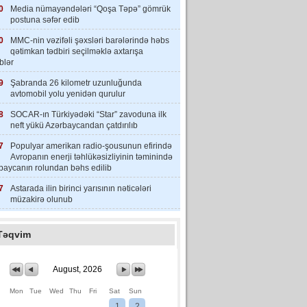
0
Media nümayəndələri “Qoşa Təpə” gömrük
postuna səfər edib
0
MMC-nin vəzifəli şəxsləri barələrində həbs
qətimkan tədbiri seçilməklə axtarışa
iblər
9
Şabranda 26 kilometr uzunluğunda
avtomobil yolu yenidən qurulur
8
SOCAR-ın Türkiyədəki “Star” zavoduna ilk
neft yükü Azərbaycandan çatdırılıb
7
Populyar amerikan radio-şousunun efirində
Avropanın enerji təhlükəsizliyinin təminində
baycanın rolundan bəhs edilib
7
Astarada ilin birinci yarısının nəticələri
müzakirə olunub
Təqvim
August, 2026
Mon
Tue
Wed
Thu
Fri
Sat
Sun
1
2