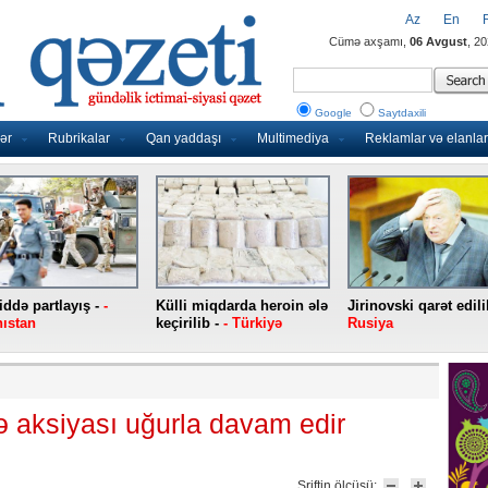
Az
En
Cümə axşamı,
06 Avgust
, 2
Google
Saytdaxili
ər
Rubrikalar
Qan yaddaşı
Multimediya
Reklamlar və elanlar
ddə partlayış -
-
Külli miqdarda heroin ələ
Jirinovski qarət edili
ıstan
keçirilib -
- Türkiyə
Rusiya
ə aksiyası uğurla davam edir
Şriftin ölçüsü: