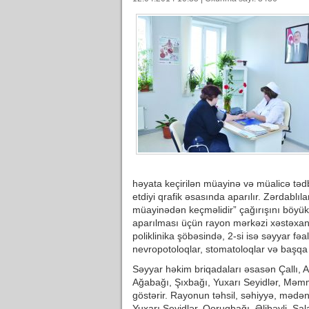
həyata keçirilən müayinə və müalicə tədb
etdiyi qrafik əsasında aparılır. Zərdablıla
müayinədən keçməlidir” çağırışını böyük r
aparılması üçün rayon mərkəzi xəstəxana
poliklinika şöbəsində, 2-si isə səyyar fəal
nevropotoloqlar, stomatoloqlar və başqa i
Səyyar həkim briqadaları əsasən Çallı, A
Ağabağı, Şıxbağı, Yuxarı Seyidlər, Mə
göstərir. Rayonun təhsil, səhiyyə, mədən
Yuxarı Seyidlər, Qoruqbağı, Əlibəyli, Sa