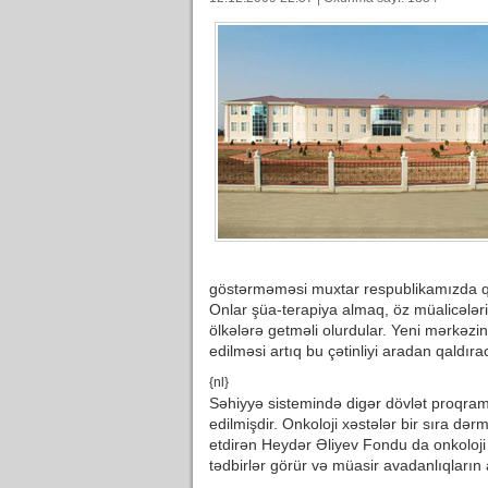
göstərməməsi muxtar respublikamızda qe
Onlar şüa-terapiya almaq, öz müalicələ
ölkələrə getməli olurdular. Yeni mərkəzin 
edilməsi artıq bu çətinliyi aradan qaldıra
{nl}
Səhiyyə sistemində digər dövlət proqraml
edilmişdir. Onkoloji xəstələr bir sıra də
etdirən Heydər Əliyev Fondu da onkoloji
tədbirlər görür və müasir avadanlıqların a