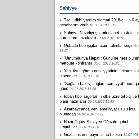
Səhiyyə
Təcili tibbi yardım xidməti 2018-ci ilin 6 
hesabatını verib
01.08.2018 16:15
Səhiyyə Nazirliyi şəkərli diabet xəstələri i
sərəncam imzalayıb
01.08.2018 16:04
Qubada tibb işçiləri üçün təlimlər keçirilib
16:07
“Ümumdünya Hepatit Günü”nə həsr olun
mətbuat konfransı
30.07.2018 16:01
Yeni üsul görmə qabiliyyətinin itirilməsinin
alacaq
28.07.2018 17:16
“Sağlam baxış, sağlam cəmiyyət” açıq qa
günü
21.07.2018 16:28
İcbari tibbi sığortanın ölkə üzrə tətbiqi ilə
planı hazırlanır
20.07.2018 15:43
Azərbaycanda yeni əməliyyat üsulu icra
olunacaq
20.07.2018 14:22
Nazir Oqtay Şirəliyev Oğuzda qəbul
keçirib
20.07.2018 14:20
Gözlərinizin müayinəsinə tələsin
19.07.201