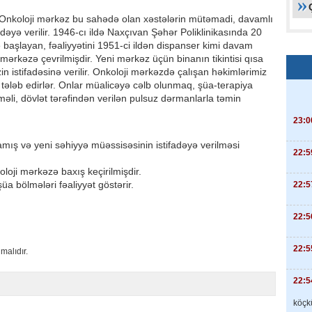
r: Onkoloji mərkəz bu sahədə olan xəstələrin mütəmadi, davamlı
adəyə verilir. 1946-cı ildə Naxçıvan Şəhər Poliklinikasında 20
tə başlayan, fəaliyyətini 1951-ci ildən dispanser kimi davam
mərkəzə çevrilmişdir. Yeni mərkəz üçün binanın tikintisi qısa
n istifadəsinə verilir. Onkoloji mərkəzdə çalışan həkimlərimiz
t tələb edirlər. Onlar müalicəyə cəlb olunmaq, şüa-terapiya
əli, dövlət tərəfindən verilən pulsuz dərmanlarla təmin
23:0
ulamış və yeni səhiyyə müəssisəsinin istifadəyə verilməsi
22:5
koloji mərkəzə baxış keçirilmişdir.
üa bölmələri fəaliyyət göstərir.
22:5
22:5
22:5
malıdır.
22:5
köçkü