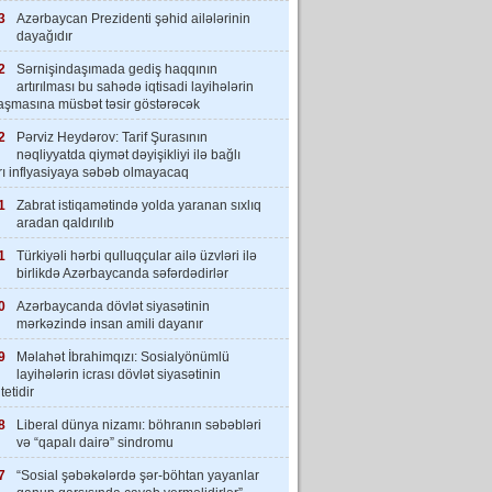
3
Azərbaycan Prezidenti şəhid ailələrinin
dayağıdır
2
Sərnişindaşımada gediş haqqının
artırılması bu sahədə iqtisadi layihələrin
laşmasına müsbət təsir göstərəcək
2
Pərviz Heydərov: Tarif Şurasının
nəqliyyatda qiymət dəyişikliyi ilə bağlı
rı inflyasiyaya səbəb olmayacaq
1
Zabrat istiqamətində yolda yaranan sıxlıq
aradan qaldırılıb
1
Türkiyəli hərbi qulluqçular ailə üzvləri ilə
birlikdə Azərbaycanda səfərdədirlər
0
Azərbaycanda dövlət siyasətinin
mərkəzində insan amili dayanır
9
Məlahət İbrahimqızı: Sosialyönümlü
layihələrin icrası dövlət siyasətinin
tetidir
8
Liberal dünya nizamı: böhranın səbəbləri
və “qapalı dairə” sindromu
7
“Sosial şəbəkələrdə şər-böhtan yayanlar