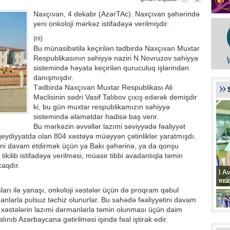
Naxçıvan, 4 dekabr (AzərTAc). Naxçıvan şəhərində
yeni onkoloji mərkəz istifadəyə verilmişdir.
{nl}
Bu münasibətilə keçirilən tədbirdə Naxçıvan Muxtar
Respublikasının səhiyyə naziri N.Novruzov səhiyyə
sistemində həyata keçirilən quruculuq işlərindən
danışmışdır.
Tədbirdə Naxçıvan Muxtar Respublikası Ali
Məclisinin sədri Vasif Talıbov çıxış edərək demişdir
ki, bu gün muxtar respublikamızın səhiyyə
sistemində əlamətdar hadisə baş verir.
Bu mərkəzin əvvəllər lazımi səviyyədə fəaliyyət
ydiyyatda olan 804 xəstəyə müəyyən çətinliklər yaratmışdı.
rini davam etdirmək üçün ya Bakı şəhərinə, ya da qonşu
tikilib istifadəyə verilməsi, müasir tibbi avadanlıqla təmin
caqdır.
I A
I A
xat
müd
arı ilə yanaşı, onkoloji xəstələr üçün də proqram qəbul
rmanlarla pulsuz təchiz olunurlar. Bu sahədə fəaliyyətini davam
 xəstələrin lazımi dərmanlarla təmin olunması üçün daim
lınıb Azərbaycana gətirilməsi işində fəal iştirak edir.