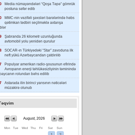
0
Media nümayəndələri “Qoşa Təpə” gömrük
postuna səfər edib
0
MMC-nin vəzifəli şəxsləri barələrində həbs
qətimkan tədbiri seçilməklə axtarışa
iblər
9
Şabranda 26 kilometr uzunluğunda
avtomobil yolu yenidən qurulur
8
SOCAR-ın Türkiyədəki “Star” zavoduna ilk
neft yükü Azərbaycandan çatdırılıb
7
Populyar amerikan radio-şousunun efirində
Avropanın enerji təhlükəsizliyinin təminində
baycanın rolundan bəhs edilib
7
Astarada ilin birinci yarısının nəticələri
müzakirə olunub
Təqvim
August, 2026
Mon
Tue
Wed
Thu
Fri
Sat
Sun
1
2