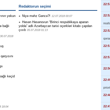
22:5
Redaktorun seçimi
22:5
ayının yekun
Niyə məhz Gəncə?!
12.07.2018 00:07
Həsən Həsənovun “Birinci respublikaya aparan
real
lə bağlı
yolda” adlı Azərbaycan tarixi oçerkləri kitabı çapdan
çıxıb
05.07.2018 01:13
22:5
30.07.2018
qəra
22:5
muş
 qarşısını
22:5
pı
22:5
 bağlı keçid
22:4
priori
22:4
22:4
8 18:04