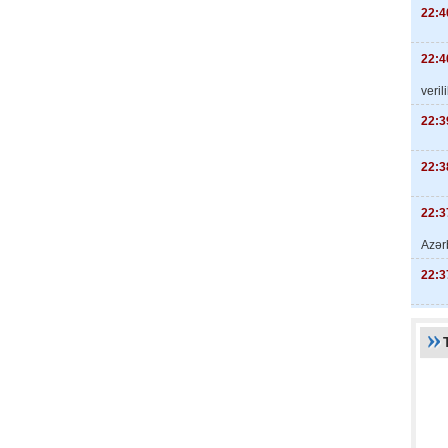
22:4
22:4
veril
22:3
22:3
22:3
Azər
22:3