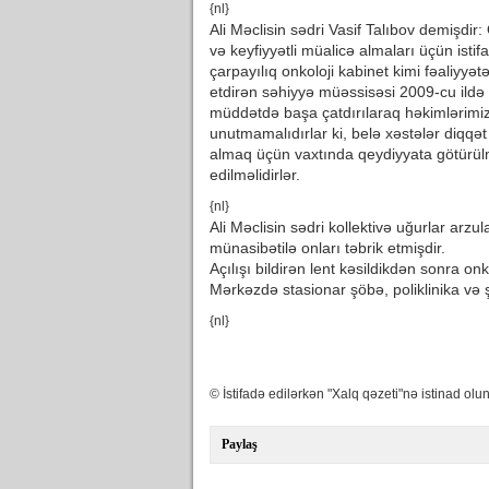
{nl}
Ali Məclisin sədri Vasif Talıbov demişdi
və keyfiyyətli müalicə almaları üçün istif
çarpayılıq onkoloji kabinet kimi fəaliyyə
etdirən səhiyyə müəssisəsi 2009-cu ildə 
müddətdə başa çatdırılaraq həkimlərimizi
unutmamalıdırlar ki, belə xəstələr diqqə
almaq üçün vaxtında qeydiyyata götürülm
edilməlidirlər.
{nl}
Ali Məclisin sədri kollektivə uğurlar arz
münasibətilə onları təbrik etmişdir.
Açılışı bildirən lent kəsildikdən sonra on
Mərkəzdə stasionar şöbə, poliklinika və ş
{nl}
© İstifadə edilərkən "Xalq qəzeti"nə istinad olun
Paylaş