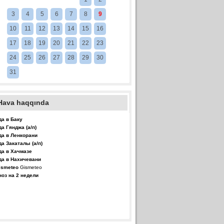
3
4
5
6
7
8
9
10
11
12
13
14
15
16
17
18
19
20
21
22
23
24
25
26
27
28
29
30
31
Hava haqqında
да в Баку
да Гянджа (а/п)
да в Ленкорани
да Закаталы (а/п)
да в Хачмазе
да в Нахичевани
Gismeteo
ноз на 2 недели