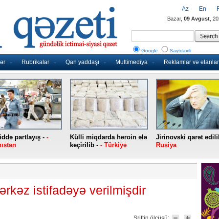
Az
En
Bazar,
09 Avgust
, 2
Google
Saytdaxili
ər
Rubrikalar
Qan yaddaşı
Multimediya
Reklamlar və elanlar
ddə partlayış -
-
Külli miqdarda heroin ələ
Jirinovski qarət edili
ıstan
keçirilib -
- Türkiyə
Rusiya
rkəz istifadəyə verilmişdir
Şriftin ölçüsü: