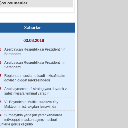
Çox oxunanlar
Xəbərlər
03.08.2018
0
Azərbaycan Respublikası Prezidentinin
Sərəncamı
9
Azərbaycan Respublikası Prezidentinin
Sərəncamı
7
Regionların sosial-iqtisadi inkişafı daim
dövlətin diqqət mərkəzindədir
6
Azərbaycanın neft strategiyası davamlı və
sabit inkişafa təminat yaradır
5
VII Beynəlxalq Multikulturalizm Yay
Məktəbinin iştirakçıları İsmayıllıda
4
Sumqayıtda yerləşən yataqxanalarda
müvəqqəti məskunlaşmış məcburi
nlərlə görüş keçirilib