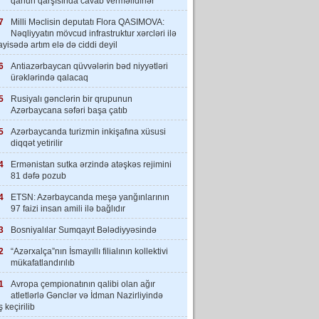
qanun qarşısında cavab verməlidirlər”
7
Milli Məclisin deputatı Flora QASIMOVA:
Nəqliyyatın mövcud infrastruktur xərcləri ilə
yisədə artım elə də ciddi deyil
6
Antiazərbaycan qüvvələrin bəd niyyətləri
ürəklərində qalacaq
5
Rusiyalı gənclərin bir qrupunun
Azərbaycana səfəri başa çatıb
5
Azərbaycanda turizmin inkişafına xüsusi
diqqət yetirilir
4
Ermənistan sutka ərzində atəşkəs rejimini
81 dəfə pozub
4
ETSN: Azərbaycanda meşə yanğınlarının
97 faizi insan amili ilə bağlıdır
3
Bosniyalılar Sumqayıt Bələdiyyəsində
2
“Azərxalça”nın İsmayıllı filialının kollektivi
mükafatlandırılıb
1
Avropa çempionatının qalibi olan ağır
atletlərlə Gənclər və İdman Nazirliyində
 keçirilib