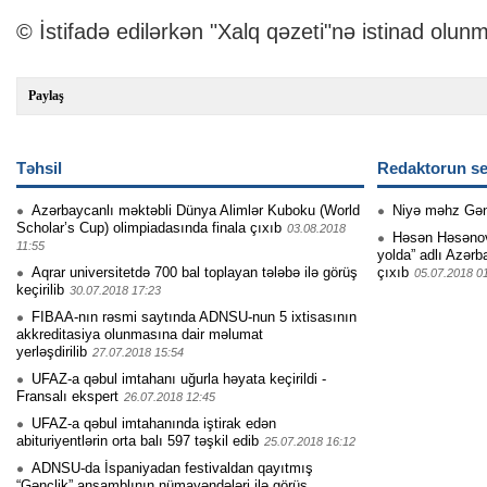
© İstifadə edilərkən "Xalq qəzeti"nə istinad olunm
Paylaş
Təhsil
Redaktorun se
Azərbaycanlı məktəbli Dünya Alimlər Kuboku (World
Niyə məhz Gə
Scholar’s Cup) olimpiadasında finala çıxıb
03.08.2018
Həsən Həsənovu
11:55
yolda” adlı Azərb
Aqrar universitetdə 700 bal toplayan tələbə ilə görüş
çıxıb
05.07.2018 0
keçirilib
30.07.2018 17:23
FIBAA-nın rəsmi saytında ADNSU-nun 5 ixtisasının
akkreditasiya olunmasına dair məlumat
yerləşdirilib
27.07.2018 15:54
UFAZ-a qəbul imtahanı uğurla həyata keçirildi -
Fransalı ekspert
26.07.2018 12:45
UFAZ-a qəbul imtahanında iştirak edən
abituriyentlərin orta balı 597 təşkil edib
25.07.2018 16:12
ADNSU-da İspaniyadan festivaldan qayıtmış
“Gənclik” ansamblının nümayəndələri ilə görüş