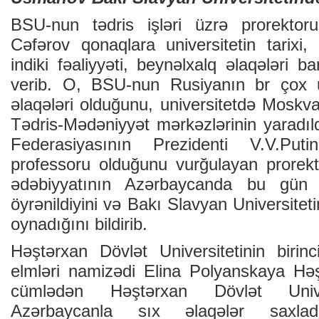
BSU-nun tədris işləri üzrə prorektor
Cəfərov qonaqlara universitetin tarixi, 
indiki fəaliyyəti, beynəlxalq əlaqələri b
verib. O, BSU-nun Rusiyanın br çox uni
əlaqələri olduğunu, universitetdə Moskv
Tədris-Mədəniyyət mərkəzlərinin yaradıldı
Federasiyasının Prezidenti V.V.Put
professoru olduğunu vurğulayan prorekto
ədəbiyyatının Azərbaycanda bu gün
öyrənildiyini və Bakı Slavyan Universitet
oynadığını bildirib.
Həştərxan Dövlət Universitetinin birinc
elmləri namizədi Elina Polyanskaya Həşt
cümlədən Həştərxan Dövlət Unive
Azərbaycanla sıx əlaqələr saxla