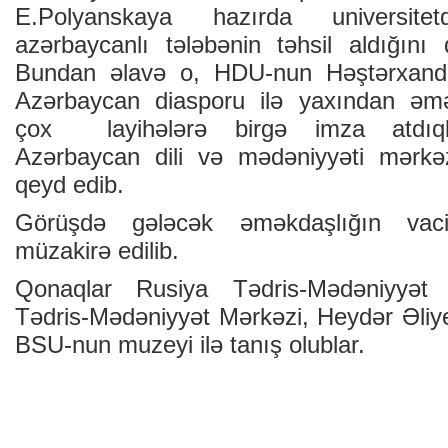
E.Polyanskaya hazırda universit
azərbaycanlı tələbənin təhsil aldığını 
Bundan əlavə o, HDU-nun Həştərxanda
Azərbaycan diasporu ilə yaxından əmək
çox layihələrə birgə imza atdıqlar
Azərbaycan dili və mədəniyyəti mərkəz
qeyd edib.
Görüşdə gələcək əməkdaşlığın vaci
müzakirə edilib.
Qonaqlar Rusiya Tədris-Mədəniyyət
Tədris-Mədəniyyət Mərkəzi, Heydər Əliy
BSU-nun muzeyi ilə tanış olublar.