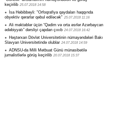
keçirilib
25.07.2018 14:58
İsa Həbibbəyli: "Orfoqrafiya qaydaları haqqında
obyektiv qərarlar qəbul ediləcək"
25.07.2018 11:16
Ali məktəblər üçün “Qədim və orta əsrlər Azərbaycan
ədəbiyyatı” dərsliyi çapdan çıxıb
24.07.2018 16:42
Həştərxan Dövlət Universitetinin nümayəndələri Bakı
Slavyan Universitetində olublar
24.07.2018 14:59
ADNSU-da Milli Mətbuat Günü münasibətilə
jurnalistlərlə görüş keçirilib
20.07.2018 15:37