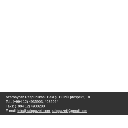
Azərbaycan Respublikası, Bakı ş., Bülbül prospekti, 18.
Tel.: (+994 12) 4935903; 4935964
Faks: (+994 12) 4930280
E-mail:
info@xalqqazeti.com
;
xalqqazeti@gmail.com