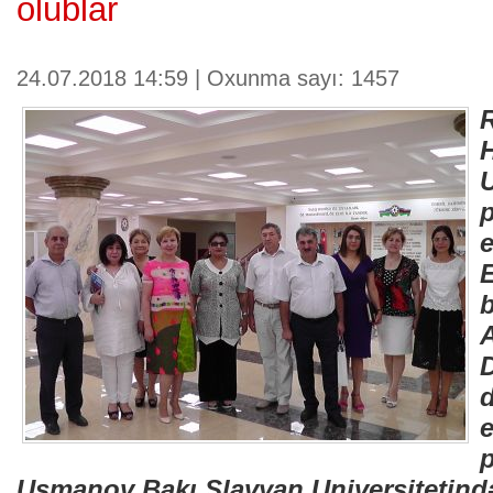
olublar
24.07.2018 14:59 | Oxunma sayı: 1457
U
Usmanov Bakı Slavyan Universitetində