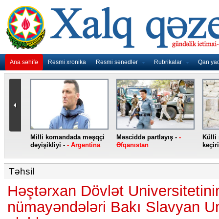
Ana səhifə
Rəsmi xronika
Rəsmi sənədlər
Rubrikalar
Qan ya
nidən
Milli komandada məşqçi
Məsciddə partlayış -
-
Külli
nqo
dəyişikliyi -
- Argentina
Əfqanıstan
keçiri
Təhsil
Həştərxan Dövlət Universitetini
nümayəndələri Bakı Slavyan Un