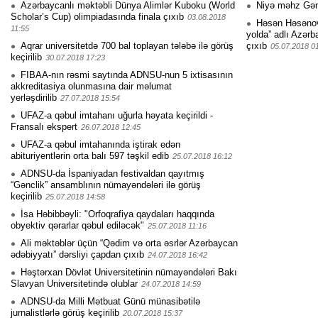
Azərbaycanlı məktəbli Dünya Alimlər Kuboku (World
Niyə məhz Gə
Scholar’s Cup) olimpiadasında finala çıxıb
03.08.2018
Həsən Həsənovu
11:55
yolda” adlı Azərb
Aqrar universitetdə 700 bal toplayan tələbə ilə görüş
çıxıb
05.07.2018 0
keçirilib
30.07.2018 17:23
FIBAA-nın rəsmi saytında ADNSU-nun 5 ixtisasının
akkreditasiya olunmasına dair məlumat
yerləşdirilib
27.07.2018 15:54
UFAZ-a qəbul imtahanı uğurla həyata keçirildi -
Fransalı ekspert
26.07.2018 12:45
UFAZ-a qəbul imtahanında iştirak edən
abituriyentlərin orta balı 597 təşkil edib
25.07.2018 16:12
ADNSU-da İspaniyadan festivaldan qayıtmış
“Gənclik” ansamblının nümayəndələri ilə görüş
keçirilib
25.07.2018 14:58
İsa Həbibbəyli: "Orfoqrafiya qaydaları haqqında
obyektiv qərarlar qəbul ediləcək"
25.07.2018 11:16
Ali məktəblər üçün “Qədim və orta əsrlər Azərbaycan
ədəbiyyatı” dərsliyi çapdan çıxıb
24.07.2018 16:42
Həştərxan Dövlət Universitetinin nümayəndələri Bakı
Slavyan Universitetində olublar
24.07.2018 14:59
ADNSU-da Milli Mətbuat Günü münasibətilə
jurnalistlərlə görüş keçirilib
20.07.2018 15:37