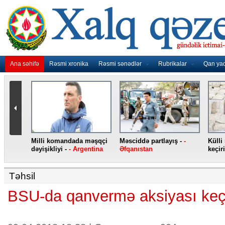
Ana səhifə
Rəsmi xronika
Rəsmi sənədlər
Rubrikalar
Qan ya
nidən
Milli komandada məşqçi
Məsciddə partlayış -
-
Külli
nqo
dəyişikliyi -
- Argentina
Əfqanıstan
keçiri
Təhsil
BSU-da qanvermə aksiyası keçir