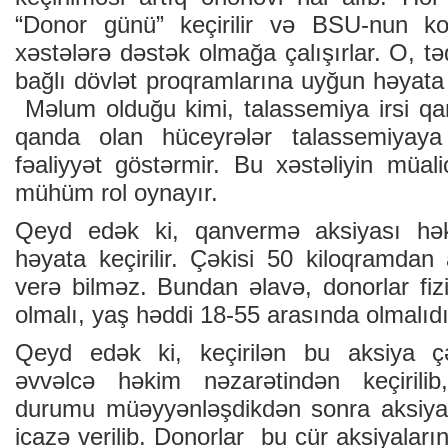
“Donor günü” keçirilir və BSU-nun koll
xəstələrə dəstək olmağa çalışırlar. O, tə
bağlı dövlət proqramlarına uyğun həyata 
Məlum olduğu kimi, talassemiya irsi qan 
qanda olan hüceyrələr talassemiyaya
fəaliyyət göstərmir. Bu xəstəliyin müa
mühüm rol oynayır.
Qeyd edək ki, qanvermə aksiyası hək
həyata keçirilir. Çəkisi 50 kiloqramdan
verə bilməz. Bundan əlavə, donorlar fi
olmalı, yaş həddi 18-55 arasında olmalıdı
Qeyd edək ki, keçirilən bu aksiya çə
əvvəlcə həkim nəzarətindən keçirilib
durumu müəyyənləşdikdən sonra aksiyad
icazə verilib. Donorlar bu cür aksiyaları