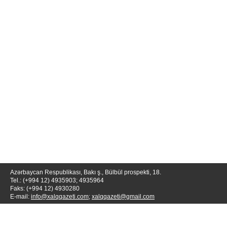
Azərbaycan Respublikası, Bakı ş., Bülbül prospekti, 18.
Tel.: (+994 12) 4935903; 4935964
Faks: (+994 12) 4930280
E-mail:
info@xalqqazeti.com
;
xalqqazeti@gmail.com