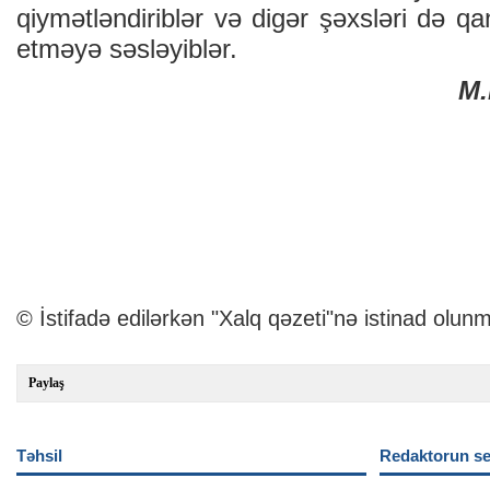
qiymətləndiriblər və digər şəxsləri də qa
etməyə səsləyiblər.
M
© İstifadə edilərkən "Xalq qəzeti"nə istinad olunm
Paylaş
Təhsil
Redaktorun se