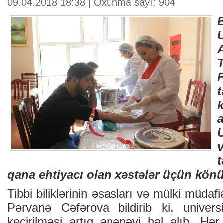
09.04.2018 18:38 | Oxunma sayı: 904
U
U
qana ehtiyacı olan xəstələr üçün könül
Tibbi biliklərinin əsasları və mülki müdaf
Pərvanə Cəfərova bildirib ki, univers
keçirilməsi artıq ənənəvi hal alıb. Hər