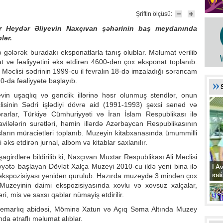
Şriftin ölçüsü:
der Heydər Əliyevin Naxçıvan şəhərinin baş meydanında
lər.
gələrək buradakı eksponatlarla tanış olublar. Məlumat verilib
 və fəaliyyətini əks etdirən 4600-dən çox eksponat toplanıb.
Məclisi sədrinin 1999-cu il fevralın 18-də imzaladığı sərəncam
0-da fəaliyyətə başlayıb.
in uşaqlıq və gənclik illərinə həsr olunmuş stendlər, onun
isinin Sədri işlədiyi dövrə aid (1991-1993) şəxsi sənəd və
ərarlar, Türkiyə Cümhuriyyəti və İran İslam Respublikası ilə
lələrin surətləri, həmin illərdə Azərbaycan Respublikasının
ların müraciətləri toplanıb. Muzeyin kitabxanasında ümummilli
 əks etdirən jurnal, albom və kitablar saxlanılır.
irdlərə bildirilib ki, Naxçıvan Muxtar Respublikası Ali Məclisi
iyyətə başlayan Dövlət Xalça Muzeyi 2010-cu ildə yeni bina ilə
I A
I A
xat
müd
 ekspozisiyası yenidən qurulub. Hazırda muzeydə 3 mindən çox
Muzeyinin daimi ekspozisiyasında xovlu və xovsuz xalçalar,
ləri, mis və saxsı qablar nümayiş etdirilir.
-Memarlıq abidəsi, Möminə Xatun və Açıq Səma Altında Muzey
da ətraflı məlumat alıblar.