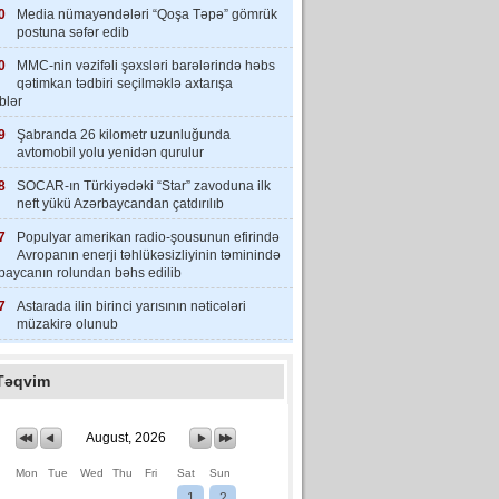
0
Media nümayəndələri “Qoşa Təpə” gömrük
postuna səfər edib
0
MMC-nin vəzifəli şəxsləri barələrində həbs
qətimkan tədbiri seçilməklə axtarışa
iblər
9
Şabranda 26 kilometr uzunluğunda
avtomobil yolu yenidən qurulur
8
SOCAR-ın Türkiyədəki “Star” zavoduna ilk
neft yükü Azərbaycandan çatdırılıb
7
Populyar amerikan radio-şousunun efirində
Avropanın enerji təhlükəsizliyinin təminində
baycanın rolundan bəhs edilib
7
Astarada ilin birinci yarısının nəticələri
müzakirə olunub
Təqvim
August, 2026
Mon
Tue
Wed
Thu
Fri
Sat
Sun
1
2