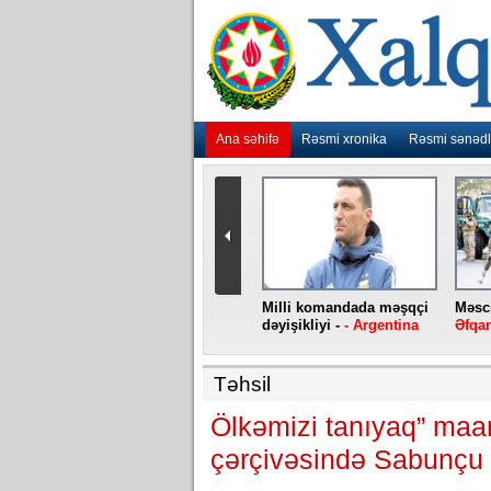
Ana səhifə
Rəsmi xronika
Rəsmi sənədl
urlar
“Ebola” virusu yenidən
Milli komandada məşqçi
Məsci
aniya
baş qaldırıb -
- Konqo
dəyişikliyi -
- Argentina
Əfqan
Təhsil
Ölkəmizi tanıyaq” maari
çərçivəsində Sabunçu 