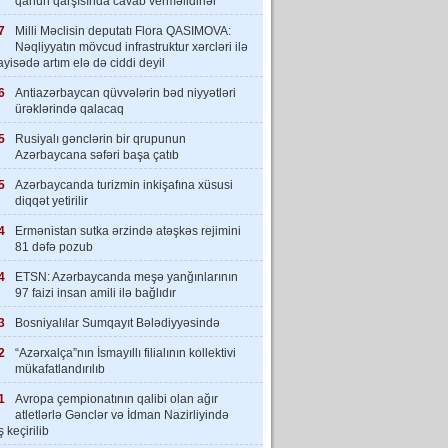
qanun qarşısında cavab verməlidirlər”
7
Milli Məclisin deputatı Flora QASIMOVA:
Nəqliyyatın mövcud infrastruktur xərcləri ilə
yisədə artım elə də ciddi deyil
6
Antiazərbaycan qüvvələrin bəd niyyətləri
ürəklərində qalacaq
5
Rusiyalı gənclərin bir qrupunun
Azərbaycana səfəri başa çatıb
5
Azərbaycanda turizmin inkişafına xüsusi
diqqət yetirilir
4
Ermənistan sutka ərzində atəşkəs rejimini
81 dəfə pozub
4
ETSN: Azərbaycanda meşə yanğınlarının
97 faizi insan amili ilə bağlıdır
3
Bosniyalılar Sumqayıt Bələdiyyəsində
2
“Azərxalça”nın İsmayıllı filialının kollektivi
mükafatlandırılıb
1
Avropa çempionatının qalibi olan ağır
atletlərlə Gənclər və İdman Nazirliyində
 keçirilib