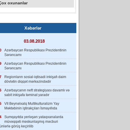
Çox oxunanlar
Xəbərlər
03.08.2018
0
Azərbaycan Respublikası Prezidentinin
Sərəncamı
9
Azərbaycan Respublikası Prezidentinin
Sərəncamı
7
Regionların sosial-iqtisadi inkişafı daim
dövlətin diqqət mərkəzindədir
6
Azərbaycanın neft strategiyası davamlı və
sabit inkişafa təminat yaradır
5
VII Beynəlxalq Multikulturalizm Yay
Məktəbinin iştirakçıları İsmayıllıda
4
Sumqayıtda yerləşən yataqxanalarda
müvəqqəti məskunlaşmış məcburi
nlərlə görüş keçirilib