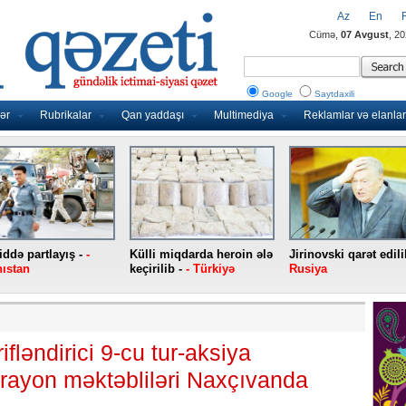
Az
En
Cümə,
07 Avgust
, 2
Google
Saytdaxili
ər
Rubrikalar
Qan yaddaşı
Multimediya
Reklamlar və elanlar
ddə partlayış -
-
Külli miqdarda heroin ələ
Jirinovski qarət edili
ıstan
keçirilib -
- Türkiyə
Rusiya
fləndirici 9-cu tur-aksiya
rayon məktəbliləri Naxçıvanda