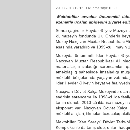
29.03.2018 19:16 | Oxunma sayı: 1030
Məktəblilər əvvəlcə ümummilli li
əzəmətlə ucalan abidəsini ziyarət edib
Sonra şagirdlər Heydər Əliyev Muzeyinə 
ki, muzeyin fondunda Ulu Öndərin həyat
Muzey Naxçıvan Muxtar Respublikası Ali 
əsasında yaradılıb və 1999-cu il mayın 1
Muzeydə ümummilli lider Heydər Əliyev
Naxçıvan Muxtar Respublikası Ali Məcl
materiallar, imzaladığı sərəncamlar, q
əməkdaşlıq sahəsində imzaladığı müqavi
müxtəlif bölgələrində yaşayan vətəndaş
lider Heydər Əliyevin həyat və fəaliyyətini
Naxçıvan Dövlət Xalça Muzeyində olan şag
sədrinin sərəncamı ilə 1998-ci ildə fəal
təmin olunub. 2013-cü ildə isə muzeyin
eksponat var. Naxçıvan Dövlət Xalça 
müxtəlif əl işləri, tikmələr, toxuculuq alət
Məktəblilər “Xan Sarayı” Dövlət Tarix
Kompleksi ilə də tanış olub, onlar haqqın