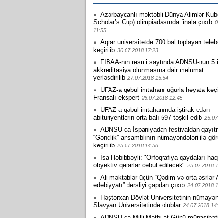
Azərbaycanlı məktəbli Dünya Alimlər Kub
Scholar’s Cup) olimpiadasında finala çıxıb
0
11:55
Aqrar universitetdə 700 bal toplayan tələb
keçirilib
30.07.2018 17:23
FIBAA-nın rəsmi saytında ADNSU-nun 5 i
akkreditasiya olunmasına dair məlumat
yerləşdirilib
27.07.2018 15:54
UFAZ-a qəbul imtahanı uğurla həyata keçir
Fransalı ekspert
26.07.2018 12:45
UFAZ-a qəbul imtahanında iştirak edən
abituriyentlərin orta balı 597 təşkil edib
25.07
ADNSU-da İspaniyadan festivaldan qayıt
“Gənclik” ansamblının nümayəndələri ilə gö
keçirilib
25.07.2018 14:58
İsa Həbibbəyli: "Orfoqrafiya qaydaları ha
obyektiv qərarlar qəbul ediləcək"
25.07.2018 1
Ali məktəblər üçün “Qədim və orta əsrlər
ədəbiyyatı” dərsliyi çapdan çıxıb
24.07.2018 1
Həştərxan Dövlət Universitetinin nümayən
Slavyan Universitetində olublar
24.07.2018 14
ADNSU-da Milli Mətbuat Günü münasibəti