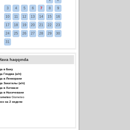
3
4
5
6
7
8
9
10
11
12
13
14
15
16
17
18
19
20
21
22
23
24
25
26
27
28
29
30
31
Hava haqqında
да в Баку
да Гянджа (а/п)
да в Ленкорани
да Закаталы (а/п)
да в Хачмазе
да в Нахичевани
Gismeteo
ноз на 2 недели