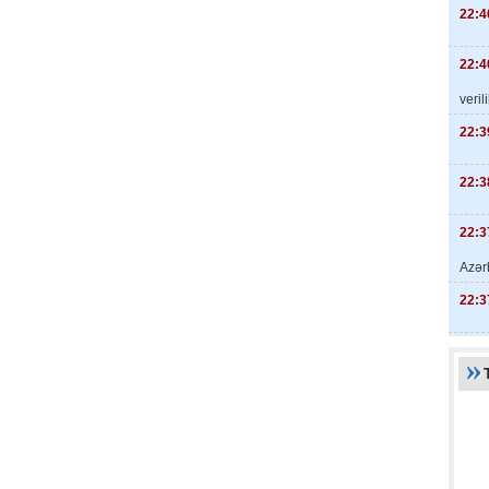
22:4
22:4
veril
22:3
22:3
22:3
Azər
22:3