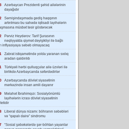
3
Azərbaycan Prezidenti şəhid ailələrinin
dayağıdır
2
Sərnişindaşımada gediş haqqının
artırılması bu sahədə iqtisadi layihələrin
laşmasına müsbət təsir göstərəcək
2
Pərviz Heydərov: Tarif Şurasının
nəqliyyatda qiymət dəyişikliyi ilə bağlı
rı inflyasiyaya səbəb olmayacaq
1
Zabrat istiqamətində yolda yaranan sıxlıq
aradan qaldırılıb
1
Türkiyəli hərbi qulluqçular ailə üzvləri ilə
birlikdə Azərbaycanda səfərdədirlər
0
Azərbaycanda dövlət siyasətinin
mərkəzində insan amili dayanır
9
Məlahət İbrahimqızı: Sosialyönümlü
layihələrin icrası dövlət siyasətinin
tetidir
8
Liberal dünya nizamı: böhranın səbəbləri
və “qapalı dairə” sindromu
7
“Sosial şəbəkələrdə şər-böhtan yayanlar