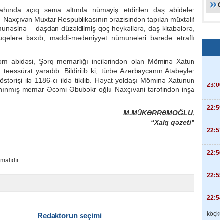
ahında açıq səma altında nümayiş etdirilən daş abidələr
r Naxçıvan Muxtar Respublikasının ərazisindən tapılan müxtəlif
nəsinə – daşdan düzəldilmiş qoç heykəllərə, daş kitabələrə,
duqələrə baxıb, maddi-mədəniyyət nümunələri barədə ətraflı
əm abidəsi, Şərq memarlığı incilərindən olan Möminə Xatun
ş təəssürat yaradıb. Bildirilib ki, türbə Azərbaycanın Atabəylər
stərişi ilə 1186-cı ildə tikilib. Həyat yoldaşı Möminə Xatunun
23:0
anınmış memar Əcəmi Əbubəkr oğlu Naxçıvani tərəfindən inşa
22:5
M.MÜKƏRRƏMOĞLU,
“Xalq qəzeti”
22:5
22:5
malıdır.
22:5
22:5
köçkü
Redaktorun seçimi