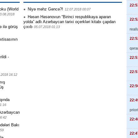
22:5
oku (World
Niyə məhz Gəncə?!
12.07.2018 00:07
3.08.2018
Həsən Həsənovun “Birinci respublikaya aparan
22:5
yolda” adlı Azərbaycan tarixi oçerkləri kitabı çapdan
ə ilə görüş
çıxıb
05.07.2018 01:13
real
22:5
xtisasının
qəra
ildi -
22:5
22:5
.2018 16:12
mış
22:5
rüş
qqında
22:4
1:16
priori
 Azərbaycan
6:42
22:4
dələri Bakı
:59
22:4
lə