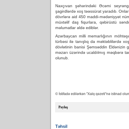
Naxçıvan şəhərindəki Əcəmi seyrəng
şagirdlərdə xoş təəssürat yaradıb. Onla
dövrlərə aid 450 maddi-mədəniyyət nümu
müxtəlif daş fiqurlara, qəbirüstü sən
məlumatlar əldə ediblər.
Azərbaycan milli memarlığının möhtəş
türbəsi ilə tanışlıq da məktəblilərdə xo
dövlətinin banisi Şəmsəddin Eldənizin gö
məzarı üzərində ucaldılmış məqbərə t
olunub.
© İstifadə edilərkən "Xalq qəzeti"nə istinad olun
Paylaş
Təhsil