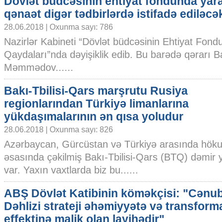
Dövlət büdcəsinin ehtiyat fondunda yar
qənaət digər tədbirlərdə istifadə ediləcə
28.06.2018 | Oxunma sayı: 786
Nazirlər Kabineti “Dövlət büdcəsinin Ehtiyat Fondu
Qaydaları”nda dəyişiklik edib. Bu barədə qərarı 
Məmmədov......
Bakı-Tbilisi-Qars marşrutu Rusiya
regionlarından Türkiyə limanlarına
yükdaşımalarının ən qısa yoludur
28.06.2018 | Oxunma sayı: 826
Azərbaycan, Gürcüstan və Türkiyə arasında höku
əsasında çəkilmiş Bakı-Tbilisi-Qars (BTQ) dəmir 
var. Yaxın vaxtlarda biz bu......
ABŞ Dövlət Katibinin köməkçisi: "Cənu
Dəhlizi strateji əhəmiyyətə və transform
effektinə malik olan layihədir"