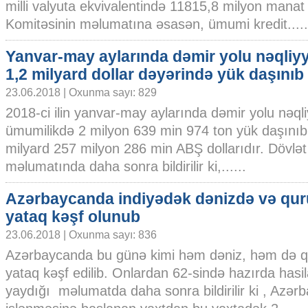
milli valyuta ekvivalentində 11815,8 milyon manat 
Komitəsinin məlumatına əsasən, ümumi kredit.....
Yanvar-may aylarında dəmir yolu nəqliyya
1,2 milyard dollar dəyərində yük daşınıb
23.06.2018 | Oxunma sayı: 829
2018-ci ilin yanvar-may aylarında dəmir yolu nəqliy
ümumilikdə 2 milyon 639 min 974 ton yük daşınıb k
milyard 257 milyon 286 min ABŞ dollarıdır. Dövl
məlumatında daha sonra bildirilir ki,......
Azərbaycanda indiyədək dənizdə və qur
yataq kəşf olunub
23.06.2018 | Oxunma sayı: 836
Azərbaycanda bu günə kimi həm dəniz, həm də 
yataq kəşf edilib. Onlardan 62-sində hazırda hasi
yaydığı məlumatda daha sonra bildirilir ki , Azər