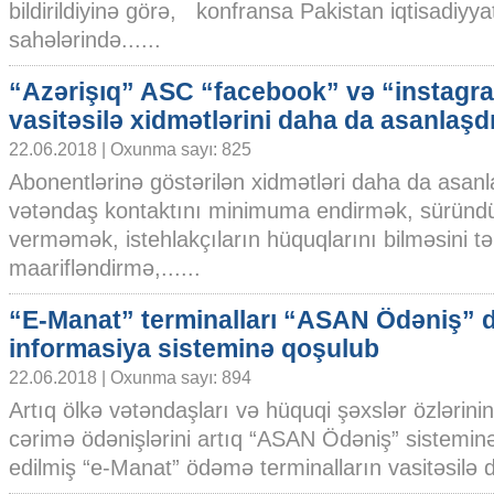
bildirildiyinə görə, konfransa Pakistan iqtisadiyya
sahələrində......
“Azərişıq” ASC “facebook” və “instagr
vasitəsilə xidmətlərini daha da asanlaşd
22.06.2018 | Oxunma sayı: 825
Abonentlərinə göstərilən xidmətləri daha da asa
vətəndaş kontaktını minimuma endirmək, süründürm
verməmək, istehlakçıların hüquqlarını bilməsini t
maarifləndirmə,......
“E-Manat” terminalları “ASAN Ödəniş” d
informasiya sisteminə qoşulub
22.06.2018 | Oxunma sayı: 894
Artıq ölkə vətəndaşları və hüquqi şəxslər özlərinin 
cərimə ödənişlərini artıq “ASAN Ödəniş” sisteminə
edilmiş “e-Manat” ödəmə terminalların vasitəsilə d