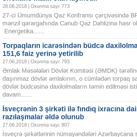
28.06.2018 | Oxunma sayı: 773
27-ci Ümumdünya Qaz Konfransı çərçivəsində BP
mənzil qərargahında Cənub Qaz Dəhlizinə həsr olu
Energetika......
Torpaqların icarəsindən büdcə daxilolma
151,6 faiz yerinə yetirilib
27.06.2018 | Oxunma sayı: 793
Əmlak Məsələləri Dövlət Komitəsi (ƏMDK) tərəfi
daşınmaz dövlət əmlakının, o cümlədən torpaq sa
dövlət büdcəsinə daxilolmaların təmin edilməsi ist
davam......
İsveçrənin 3 şirkəti ilə fındıq ixracına dair
razılaşmalar əldə olunub
27.06.2018 | Oxunma sayı: 807
İsveçrə şirkətlərinin nümayəndələri Azərbaycana s