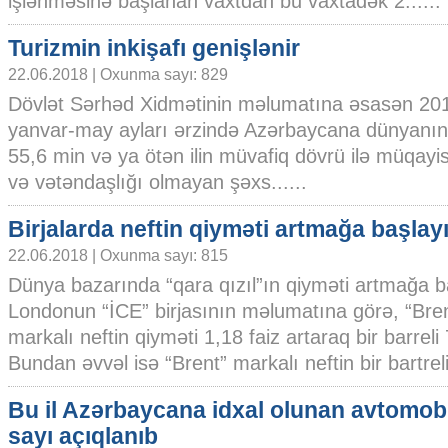
işlənməsinə başlanan vaxtdan bu vaxtadək 2......
Turizmin inkişafı genişlənir
22.06.2018 | Oxunma sayı: 829
Dövlət Sərhəd Xidmətinin məlumatına əsasən 2018
yanvar-may ayları ərzində Azərbaycana dünyanın
55,6 min və ya ötən ilin müvafiq dövrü ilə müqayi
və vətəndaşlığı olmayan şəxs......
Birjalarda neftin qiyməti artmağa başlay
22.06.2018 | Oxunma sayı: 815
Dünya bazarında “qara qızıl”ın qiyməti artmağa b
Londonun “İCE” birjasının məlumatına görə, “Bre
markalı neftin qiyməti 1,18 faiz artaraq bir barreli
Bundan əvvəl isə “Brent” markalı neftin bir bartrelin
Bu il Azərbaycana idxal olunan avtomobi
sayı açıqlanıb