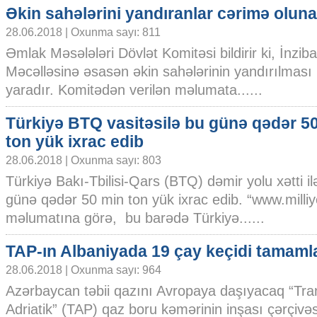
Əkin sahələrini yandıranlar cərimə olun
28.06.2018 | Oxunma sayı: 811
Əmlak Məsələləri Dövlət Komitəsi bildirir ki, İnziba
Məcəlləsinə əsasən əkin sahələrinin yandırılması 
yaradır. Komitədən verilən məlumata......
Türkiyə BTQ vasitəsilə bu günə qədər 5
ton yük ixrac edib
28.06.2018 | Oxunma sayı: 803
Türkiyə Bakı-Tbilisi-Qars (BTQ) dəmir yolu xətti il
günə qədər 50 min ton yük ixrac edib. “www.milliy
məlumatına görə, bu barədə Türkiyə......
TAP-ın Albaniyada 19 çay keçidi tamaml
28.06.2018 | Oxunma sayı: 964
Azərbaycan təbii qazını Avropaya daşıyacaq “Tra
Adriatik” (TAP) qaz boru kəmərinin inşası çərçivə