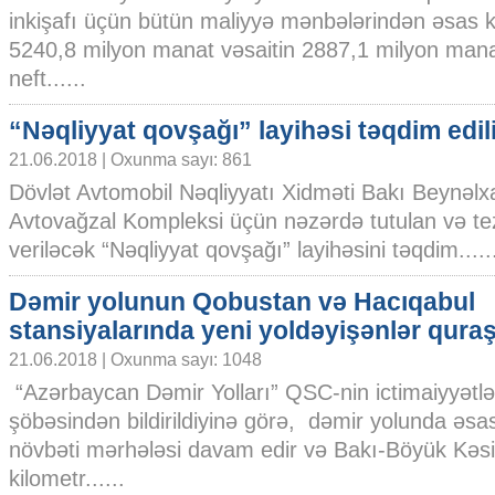
inkişafı üçün bütün maliyyə mənbələrindən əsas k
5240,8 milyon manat vəsaitin 2887,1 milyon manatı
neft......
“Nəqliyyat qovşağı” layihəsi təqdim edil
21.06.2018 | Oxunma sayı: 861
Dövlət Avtomobil Nəqliyyatı Xidməti Bakı Beynəlx
Avtovağzal Kompleksi üçün nəzərdə tutulan və tezli
veriləcək “Nəqliyyat qovşağı” layihəsini təqdim.....
Dəmir yolunun Qobustan və Hacıqabul
stansiyalarında yeni yoldəyişənlər quraşd
21.06.2018 | Oxunma sayı: 1048
“Azərbaycan Dəmir Yolları” QSC-nin ictimaiyyətlə
şöbəsindən bildirildiyinə görə, dəmir yolunda əsas
növbəti mərhələsi davam edir və Bakı-Böyük Kəsi
kilometr......