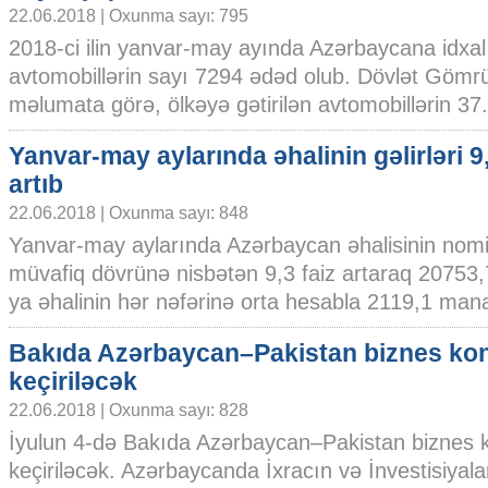
22.06.2018 | Oxunma sayı: 795
2018-ci ilin yanvar-may ayında Azərbaycana idxal
avtomobillərin sayı 7294 ədəd olub. Dövlət Gömr
məlumata görə, ölkəyə gətirilən avtomobillərin 37..
Yanvar-may aylarında əhalinin gəlirləri 9,
artıb
22.06.2018 | Oxunma sayı: 848
Yanvar-may aylarında Azərbaycan əhalisinin nominal
müvafiq dövrünə nisbətən 9,3 faiz artaraq 20753
ya əhalinin hər nəfərinə orta hesabla 2119,1 manat 
Bakıda Azərbaycan–Pakistan biznes kon
keçiriləcək
22.06.2018 | Oxunma sayı: 828
İyulun 4-də Bakıda Azərbaycan–Pakistan biznes 
keçiriləcək. Azərbaycanda İxracın və İnvestisiyal