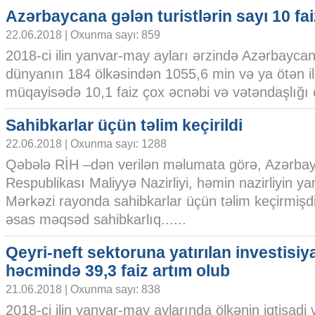
Azərbaycana gələn turistlərin sayı 10 fai
22.06.2018 | Oxunma sayı: 859
2018-ci ilin yanvar-may ayları ərzində Azərbayca
dünyanın 184 ölkəsindən 1055,6 min və ya ötən il
müqayisədə 10,1 faiz çox əcnəbi və vətəndaşlığı 
Sahibkarlar üçün təlim keçirildi
22.06.2018 | Oxunma sayı: 1288
Qəbələ RİH –dən verilən məlumata görə, Azərba
Respublikası Maliyyə Nazirliyi, həmin nazirliyin y
Mərkəzi rayonda sahibkarlar üçün təlim keçirmişdi
əsas məqsəd sahibkarlıq......
Qeyri-neft sektoruna yatırılan investisiy
həcmində 39,3 faiz artım olub
21.06.2018 | Oxunma sayı: 838
2018-ci ilin yanvar-may aylarında ölkənin iqtisadi 