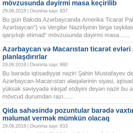
mövzusunda dəyirmi masa keçirilib
29.06.2018 | Oxunma sayı: 837
Bu gün Bakıda Azərbaycanda Amerika Ticarət P
Azərbaycan”) və Vergilər Nazirliyinin birgə təşkilat
qarşılıqlı etimad” mövzusunda dəyirmi masa......
Azərbaycan və Macarıstan ticarət evləri
planlaşdırırlar
29.06.2018 | Oxunma sayı: 880
Bu barədə iqtisadiyyat naziri Şahin Mustafayev de
Azərbaycan-Macarıstan əlaqələrinin siyasi, iqtisa
yüksək səviyyədə inkişaf etdiyini deyən nazir bu ə
mövcud durumdan razı......
Qida sahəsində pozuntular barədə vaxt
məlumat vermək mümkün olacaq
29.06.2018 | Oxunma sayı: 833