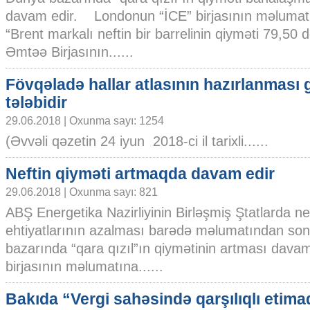
davam edir. Londonun “İCE” birjasının məlumat
“Brent markalı neftin bir barrelinin qiyməti 79,50 
Əmtəə Birjasının......
Fövqəladə hallar atlasının hazırlanması
tələbidir
29.06.2018 | Oxunma sayı: 1254
(Əvvəli qəzetin 24 iyun 2018-ci il tarixli......
Neftin qiyməti artmaqda davam edir
29.06.2018 | Oxunma sayı: 821
ABŞ Energetika Nazirliyinin Birləşmiş Ştatlarda ne
ehtiyatlarının azalması barədə məlumatından so
bazarında “qara qızıl”ın qiymətinin artması dav
birjasının məlumatına......
Bakıda “Vergi sahəsində qarşılıqlı etima