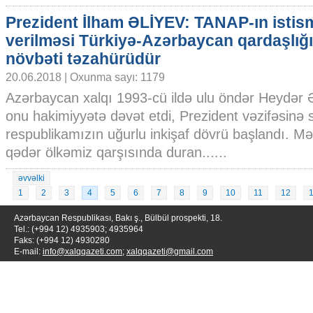
Prezident İlham ƏLİYEV: TANAP-ın istis
verilməsi Türkiyə-Azərbaycan qardaşlığ
növbəti təzahürüdür
20.06.2018 | Oxunma sayı: 1179
Azərbaycan xalqı 1993-cü ildə ulu öndər Heydər 
onu hakimiyyətə dəvət etdi, Prezident vəzifəsinə
respublikamızın uğurlu inkişaf dövrü başlandı. M
qədər ölkəmiz qarşısında duran......
əvvəlki
1
2
3
4
5
6
7
8
9
10
11
12
Azərbaycan Respublikası, Bakı ş., Bülbül prospekti, 18.
Tel.: (+994 12) 4935903; 4935964
Faks: (+994 12) 4930280
E-mail:
info@xalqqazeti.com
;
xalqqazeti@gmail.com