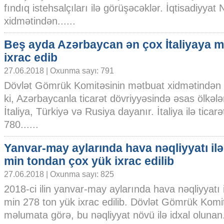
fındıq istehsalçıları ilə görüşəcəklər. İqtisadiyyat 
xidmətindən......
Beş ayda Azərbaycan ən çox İtaliyaya 
ixrac edib
27.06.2018 | Oxunma sayı: 791
Dövlət Gömrük Komitəsinin mətbuat xidmətindən bi
ki, Azərbaycanla ticarət dövriyyəsində əsas ölkələ
İtaliya, Türkiyə və Rusiya dayanır. İtaliya ilə ticar
780......
Yanvar-may aylarında hava nəqliyyatı ilə
min tondan çox yük ixrac edilib
27.06.2018 | Oxunma sayı: 825
2018-ci ilin yanvar-may aylarında hava nəqliyyatı 
min 278 ton yük ixrac edilib. Dövlət Gömrük Komi
məlumata görə, bu nəqliyyat növü ilə idxal olunan..