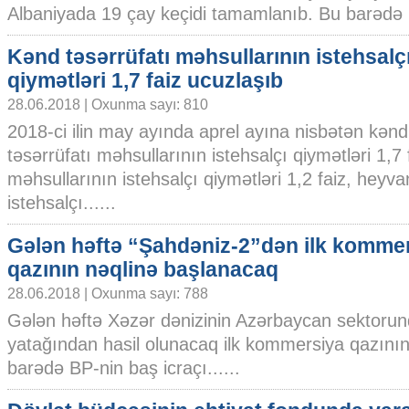
Albaniyada 19 çay keçidi tamamlanıb. Bu barədə b
Kənd təsərrüfatı məhsullarının istehsalç
qiymətləri 1,7 faiz ucuzlaşıb
28.06.2018 | Oxunma sayı: 810
2018-ci ilin may ayında aprel ayına nisbətən kənd
təsərrüfatı məhsullarının istehsalçı qiymətləri 1,7 
məhsullarının istehsalçı qiymətləri 1,2 faiz, heyv
istehsalçı......
Gələn həftə “Şahdəniz-2”dən ilk komme
qazının nəqlinə başlanacaq
28.06.2018 | Oxunma sayı: 788
Gələn həftə Xəzər dənizinin Azərbaycan sektorun
yatağından hasil olunacaq ilk kommersiya qazının
barədə BP-nin baş icraçı......