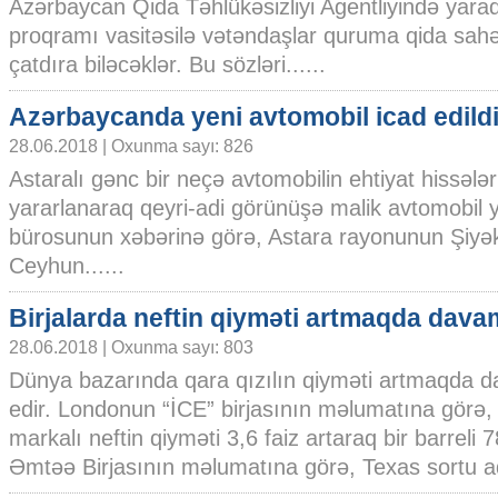
Azərbaycan Qida Təhlükəsizliyi Agentliyində yara
proqramı vasitəsilə vətəndaşlar quruma qida sahə
çatdıra biləcəklər. Bu sözləri......
Azərbaycanda yeni avtomobil icad edild
28.06.2018 | Oxunma sayı: 826
Astaralı gənc bir neçə avtomobilin ehtiyat hissələ
yararlanaraq qeyri-adi görünüşə malik avtomobil
bürosunun xəbərinə görə, Astara rayonunun Şiyək
Ceyhun......
Birjalarda neftin qiyməti artmaqda dava
28.06.2018 | Oxunma sayı: 803
Dünya bazarında qara qızılın qiyməti artmaqda 
edir. Londonun “İCE” birjasının məlumatına görə,
markalı neftin qiyməti 3,6 faiz artaraq bir barreli 
Əmtəə Birjasının məlumatına görə, Texas sortu adl