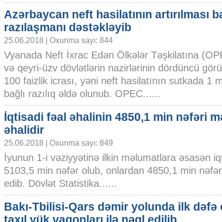
Azərbaycan neft hasilatının artırılması 
razılaşmanı dəstəkləyib
25.06.2018 | Oxunma sayı: 844
Vyanada Neft İxrac Edən Ölkələr Təşkilatına (O
və qeyri-üzv dövlətlərin nazirlərinin dördüncü gör
100 faizlik icrası, yəni neft hasilatının sutkada 1 m
bağlı razılıq əldə olunub. OPEC......
İqtisadi fəal əhalinin 4850,1 min nəfəri 
əhalidir
25.06.2018 | Oxunma sayı: 849
İyunun 1-i vəziyyətinə ilkin məlumatlara əsasən iqt
5103,5 min nəfər olub, onlardan 4850,1 min nəfəri
edib. Dövlət Statistika......
Bakı-Tbilisi-Qars dəmir yolunda ilk dəfə
taxıl yük vaqonları ilə nəql edilib