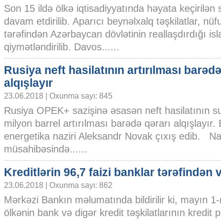
Son 15 ildə ölkə iqtisadiyyatında həyata keçirilən s
davam etdirilib. Aparıcı beynəlxalq təşkilatlar, nüf
tərəfindən Azərbaycan dövlətinin reallaşdırdığı is
qiymətləndirilib. Davos......
Rusiya neft hasilatının artırılması barədə
alqışlayır
23.06.2018 | Oxunma sayı: 845
Rusiya OPEK+ sazişinə əsasən neft hasilatının s
milyon barrel artırılması barədə qərarı alqışlayır
energetika naziri Aleksandr Novak çıxış edib. Nazi
müsahibəsində......
Kreditlərin 96,7 faizi banklar tərəfindən v
23.06.2018 | Oxunma sayı: 862
Mərkəzi Bankın məlumatında bildirilir ki, mayın 1
ölkənin bank və digər kredit təşkilatlarının kredit po