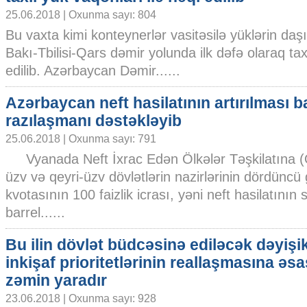
25.06.2018 | Oxunma sayı: 804
Bu vaxta kimi konteynerlər vasitəsilə yüklərin daş
Bakı-Tbilisi-Qars dəmir yolunda ilk dəfə olaraq tax
edilib. Azərbaycan Dəmir......
Azərbaycan neft hasilatının artırılması 
razılaşmanı dəstəkləyib
25.06.2018 | Oxunma sayı: 791
Vyanada Neft İxrac Edən Ölkələr Təşkilatına 
üzv və qeyri-üzv dövlətlərin nazirlərinin dördüncü
kvotasının 100 faizlik icrası, yəni neft hasilatının
barrel......
Bu ilin dövlət büdcəsinə ediləcək dəyişik
inkişaf prioritetlərinin reallaşmasına əsa
zəmin yaradır
23.06.2018 | Oxunma sayı: 928