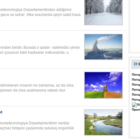
rometeorologiya Departamentindən aldığımız
 gecə və səhər ölkə ərazisində qeyri-sabit hava
ərindən biridir. Burada o qədər valehedici yerlər
bir çoxunun təbii hadisələr nəticəsində, o
Пого
Пого
Пого
 bəhrələnən insanın nə zamansa, az da olsa,
Пого
n qismən də olsa azalmasına səbəb olur.
Пого
Пого
Прог
ət
Hidrometeorologiya Departamentinin verdiyi
açmaz bölgəsi çaylarında sululuq ongünlük