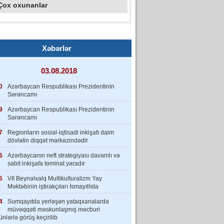
Çox oxunanlar
Xəbərlər
03.08.2018
0
Azərbaycan Respublikası Prezidentinin
Sərəncamı
9
Azərbaycan Respublikası Prezidentinin
Sərəncamı
7
Regionların sosial-iqtisadi inkişafı daim
dövlətin diqqət mərkəzindədir
6
Azərbaycanın neft strategiyası davamlı və
sabit inkişafa təminat yaradır
5
VII Beynəlxalq Multikulturalizm Yay
Məktəbinin iştirakçıları İsmayıllıda
4
Sumqayıtda yerləşən yataqxanalarda
müvəqqəti məskunlaşmış məcburi
nlərlə görüş keçirilib