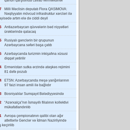
qanun qarşısında cavab verməlidirlər”
7
Milli Məclisin deputatı Flora QASIMOVA:
Nəqliyyatın mövcud infrastruktur xərcləri ilə
yisədə artım elə də ciddi deyil
6
Antiazərbaycan qüvvələrin bəd niyyətləri
ürəklərində qalacaq
5
Rusiyalı gənclərin bir qrupunun
Azərbaycana səfəri başa çatıb
5
Azərbaycanda turizmin inkişafına xüsusi
diqqət yetirilir
4
Ermənistan sutka ərzində atəşkəs rejimini
81 dəfə pozub
4
ETSN: Azərbaycanda meşə yanğınlarının
97 faizi insan amili ilə bağlıdır
3
Bosniyalılar Sumqayıt Bələdiyyəsində
2
“Azərxalça”nın İsmayıllı filialının kollektivi
mükafatlandırılıb
1
Avropa çempionatının qalibi olan ağır
atletlərlə Gənclər və İdman Nazirliyində
 keçirilib