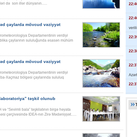
ri də son illər dünyanın......
22:4
22:4
həd çaylarda mövcud vəziyyət
veril
Hidrometeorologiya Departamentinin verdiyi
22:3
spublika çaylarının sululuğunda əsasən mühüm
22:3
həd çaylarda mövcud vəziyyət
22:3
Hidrometeorologiya Departamentinin verdiyi
Azər
uba-Xaçmaz bölgəsi çaylarında sululuq
22:3
laboratoriya” təşkil olunub
 və “Sevimli bala” təşkilatının birgə həyata
həsi çərçivəsində IDEA-nın Zirə Mədəniyyət......