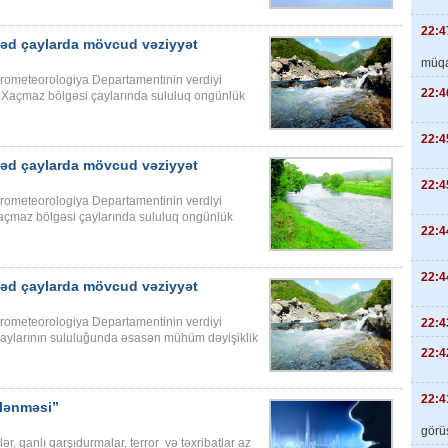
22:4
həd çaylarda mövcud vəziyyət
müqa
Hidrometeorologiya Departamentinin verdiyi
22:4
Xaçmaz bölgəsi çaylarında sululuq ongünlük
22:4
həd çaylarda mövcud vəziyyət
22:4
Hidrometeorologiya Departamentinin verdiyi
çmaz bölgəsi çaylarında sululuq ongünlük
22:4
22:4
həd çaylarda mövcud vəziyyət
Hidrometeorologiya Departamentinin verdiyi
22:4
çaylarının sululuğunda əsasən mühüm dəyişiklik
22:4
22:4
klənməsi”
görüş
, qanlı qarşıdurmalar, terror və təxribatlar az