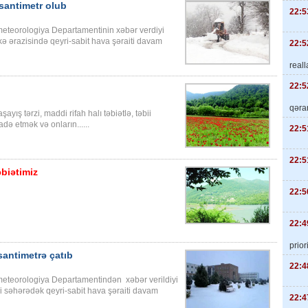
santimetr olub
22:5
rometeorologiya Departamentinin xəbər verdiyi
ə ərazisində qeyri-sabit hava şəraiti davam
22:5
real
22:5
qəra
ayış tərzi, maddi rifah halı təbiətlə, təbii
adə etmək və onların......
22:5
22:5
əbiətimiz
22:5
22:4
priori
antimetrə çatıb
22:4
rometeorologiya Departamentindən xəbər verildiyi
-i səhərədək qeyri-sabit hava şəraiti davam
22:4