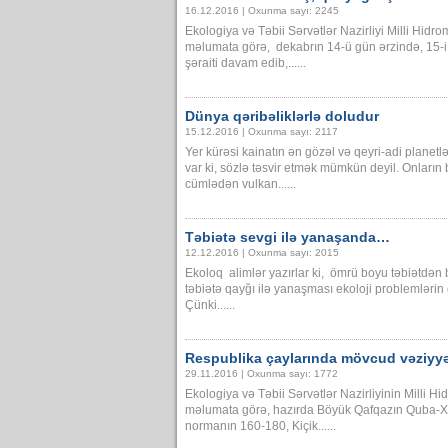
16.12.2016 | Oxunma sayı: 2245
Ekologiya və Təbii Sərvətlər Nazirliyi Milli Hid
məlumata görə, dekabrın 14-ü gün ərzində, 15-i
şəraiti davam edib,......
Dünya qəribəliklərlə doludur
15.12.2016 | Oxunma sayı: 2117
Yer kürəsi kainatın ən gözəl və qeyri-adi planetl
var ki, sözlə təsvir etmək mümkün deyil. Onların 
cümlədən vulkan......
Təbiətə sevgi ilə yanaşanda…
12.12.2016 | Oxunma sayı: 2015
Ekoloq alimlər yazırlar ki, ömrü boyu təbiətdən
təbiətə qayğı ilə yanaşması ekoloji problemləri
Çünki......
Respublika çaylarında mövcud vəziyy
29.11.2016 | Oxunma sayı: 1772
Ekologiya və Təbii Sərvətlər Nazirliyinin Milli 
məlumata görə, hazırda Böyük Qafqazın Quba-X
normanın 160-180, Kiçik......