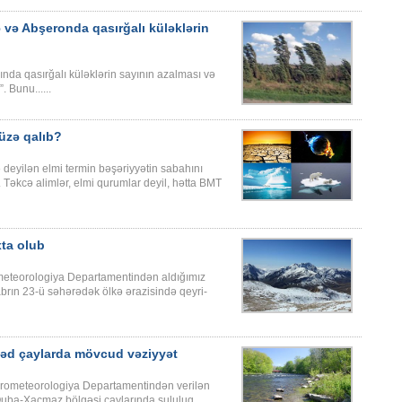
ə Abşeronda qasırğalı küləklərin
da qasırğalı küləklərin sayının azalması və
 Bunu......
üzə qalıb?
ə deyilən elmi termin bəşəriyyətin sabahını
 Təkcə alimlər, elmi qurumlar deyil, hətta BMT
xta olub
rometeorologiya Departamentindən aldığımız
rın 23-ü səhərədək ölkə ərazisində qeyri-
həd çaylarda mövcud vəziyyət
Hidrometeorologiya Departamentindən verilən
 Quba-Xaçmaz bölgəsi çaylarında sululuq