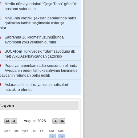
0
Media nümayəndələri “Qoşa Təpə” gömrük
postuna səfər edib
0
MMC-nin vəzifəli şəxsləri barələrində həbs
qətimkan tədbiri seçilməklə axtarışa
iblər
9
Şabranda 26 kilometr uzunluğunda
avtomobil yolu yenidən qurulur
8
SOCAR-ın Türkiyədəki “Star” zavoduna ilk
neft yükü Azərbaycandan çatdırılıb
7
Populyar amerikan radio-şousunun efirində
Avropanın enerji təhlükəsizliyinin təminində
baycanın rolundan bəhs edilib
7
Astarada ilin birinci yarısının nəticələri
müzakirə olunub
Təqvim
August, 2026
Mon
Tue
Wed
Thu
Fri
Sat
Sun
1
2