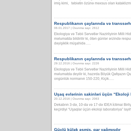
imiş kimi, təbiətin özünə məxsus olan kataklizmlə
Respublikanın çaylarında və transsər
06.01.2017 | Oxunma sayı: 2612
Ekologiya və Təbii Sərvətlər Nazirliyinin Milli 
məlumatda bildirilir ki, ötən günlər ərzində re
dəyişiklik müşahidə......
Respublikanın çaylarında və transsər
29.12.2016 | Oxunma sayı: 2226
Ekologiya və Təbii Sərvətlər Nazirliyinin Milli 
məlumatda deyilir ki, hazırda Böyük Qafqazın Q
ongünlük normanın 150-220, Kiçik......
Uşaq evlərinin sakinləri üçün “Ekoloji 
20.12.2016 | Oxunma sayı: 2063
Dekabrın 3-də, 10-da və 17-də IDEA İctimai Birliyi
keçirdiyi “Uşaqlar üçün ekoloji laboratoriya” layi
Güclü külək əsmiş, qar yağmışdır