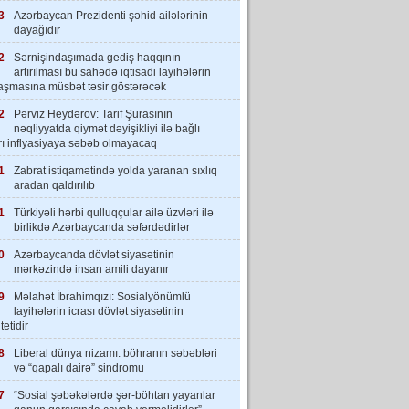
3
Azərbaycan Prezidenti şəhid ailələrinin
dayağıdır
2
Sərnişindaşımada gediş haqqının
artırılması bu sahədə iqtisadi layihələrin
laşmasına müsbət təsir göstərəcək
2
Pərviz Heydərov: Tarif Şurasının
nəqliyyatda qiymət dəyişikliyi ilə bağlı
rı inflyasiyaya səbəb olmayacaq
1
Zabrat istiqamətində yolda yaranan sıxlıq
aradan qaldırılıb
1
Türkiyəli hərbi qulluqçular ailə üzvləri ilə
birlikdə Azərbaycanda səfərdədirlər
0
Azərbaycanda dövlət siyasətinin
mərkəzində insan amili dayanır
9
Məlahət İbrahimqızı: Sosialyönümlü
layihələrin icrası dövlət siyasətinin
tetidir
8
Liberal dünya nizamı: böhranın səbəbləri
və “qapalı dairə” sindromu
7
“Sosial şəbəkələrdə şər-böhtan yayanlar