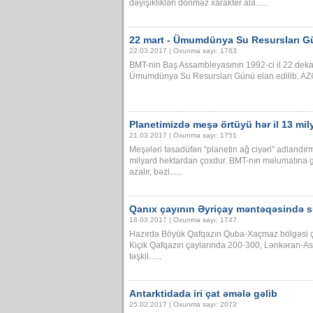
dəyişiklikləri dönməz xarakter ala......
22 mart - Ümumdünya Su Resursları 
22.03.2017 | Oxunma sayı: 1763
BMT-nin Baş Assambleyasının 1992-ci il 22 deka
Ümumdünya Su Resursları Günü elan edilib. AZƏ
Planetimizdə meşə örtüyü hər il 13 mil
21.03.2017 | Oxunma sayı: 1751
Meşələri təsadüfən “planetin ağ ciyəri” adlandır
milyard hektardan çoxdur. BMT-nın məlumatına g
azalır, bəzi......
Qanıx çayının Əyriçay məntəqəsində su
18.03.2017 | Oxunma sayı: 1747
Hazırda Böyük Qafqazın Quba-Xaçmaz bölgəsi ç
Kiçik Qafqazın çaylarında 200-300, Lənkəran-Asta
təşkil......
Antarktidada iri çat əmələ gəlib
25.02.2017 | Oxunma sayı: 2073