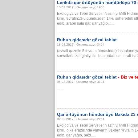
Lerikdə qar örtüyünün hündürlüyü 70 
15.02.2017 | Oxunma sayı: 1965
Ekologiya və Təbii Sərvətlər Nazirliyi Milli Hid
kimi, fevralın13-ü gündüzdən 14-ü səhərədək ölk
edib, arabir sulu qar, qar yağıb,......
Ruhun qidasıdır gözəl təbiət
13.02.2017 | Oxunma sayı: 3494
(əvvəli qəzetin 5 fevral nömrəsində) İnsanların yaş
sərvətlərin zənginliyi ilə, bunlardan səmərəli istif
Ruhun qidasıdır gözəl təbiət
- Biz və t
06.02.2017 | Oxunma sayı: 3104
......
Qar örtüyünün hündürlüyü Bakıda 23 s
02.02.2017 | Oxunma sayı: 2254
Ekologiya və Təbii Sərvətlər Nazirliyi Milli Hid
kimi, ölkə ərazisində yanvarın 31-dən fevralın 1
edib, qar yağıb, bəzi......