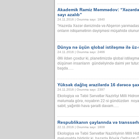
Akademik Ramiz Məmmədov: “Xəzərdə v
sayı azalıb”
24.11.2016 | Oxunma sayı: 1840
“Hazırda Xəzər dənizində və Abşeron yarımadasın
onların istiqamətinin dəyişməsi müşahidə olunur”.
Dünya nə üçün qlobal istiləşmə ilə üz-
24.11.2016 | Oxunma sayı: 2466
Əlli ildən çoxdur ki, planetimizdə qlobal istiləşm
düşünən insanların gündəliyində daimi yer tutur.
başda......
Yüksək dağlıq ərazilərdə 16 dərəcə şa
24.11.2016 | Oxunma sayı: 2397
Ekologiya və Təbii Sərvətlər Nazirliyi Milli Hid
məlumata görə, noyabrın 22-si gündüzdən noyab
sabit, yağıntılı hava şəraiti davam......
Respublikanın çaylarında və transsər
22.11.2016 | Oxunma sayı: 1808
Ekologiya və Təbii Sərvətlər Nazirliyinin Milli 
məlumatda bildirilir ki, hazırda Böyük Qafqazın