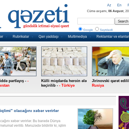
Az
En
Cümə axşamı,
06 Avgust
, 2
Google
Saytdaxili
ər
Rubrikalar
Qan yaddaşı
Multimediya
Reklamlar və elanlar
ddə partlayış -
-
Külli miqdarda heroin ələ
Jirinovski qarət edili
ıstan
keçirilib -
- Türkiyə
Rusiya
qlimi” olacağını xəbər verirlər
acağını xəbər verirlər. Bu barədə Dünya
umat verilib. Məruzədə bildirilir ki, iqlim