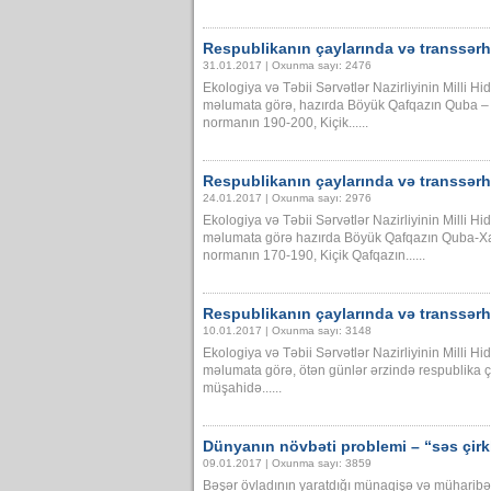
Respublikanın çaylarında və transsər
31.01.2017 | Oxunma sayı: 2476
Ekologiya və Təbii Sərvətlər Nazirliyinin Milli 
məlumata görə, hazırda Böyük Qafqazın Quba – 
normanın 190-200, Kiçik......
Respublikanın çaylarında və transsər
24.01.2017 | Oxunma sayı: 2976
Ekologiya və Təbii Sərvətlər Nazirliyinin Milli 
məlumata görə hazırda Böyük Qafqazın Quba-Xa
normanın 170-190, Kiçik Qafqazın......
Respublikanın çaylarında və transsər
10.01.2017 | Oxunma sayı: 3148
Ekologiya və Təbii Sərvətlər Nazirliyinin Milli 
məlumata görə, ötən günlər ərzində respublika 
müşahidə......
Dünyanın növbəti problemi – “səs çir
09.01.2017 | Oxunma sayı: 3859
Bəşər övladının yaratdığı münaqişə və müharibələr