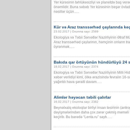
Yer kürəsinin təhlükəsizliyi və planetdə baş verə
önəmlidir. Buna səbəb Yer kürəsinin bəşər övlad
nəsillər üçün......
Kür və Araz transsərhəd çaylarında keçi
23.02.2017 | Oxunma sayı: 2569
Ekologiya və Təbii Sərvətlər Nazirliyinin Ətraf M
Araz transsərhəd çaylarının, həmçinin onların tr
öyrənmək......
Bakıda qar örtüyünün hündürlüyü 24 s
18.02.2017 | Oxunma sayı: 2374
Ekologiya və Təbii Sərvətlər Nazirliyinin Milli
xəbər verildiyi kimi, ölkə ərazisində fevralın 16
yağıntılı hava şəraiti davam......
Alimlər həyəcan təbili çalırlar
16.02.2017 | Oxunma sayı: 2382
Beynəlxalq ekoloqlar birliyi insan təsirinin (antr
dəyişmələrindən daha çox zərər çəkmiş məməli 
keçirib. Bu barədə “Lenta.ru” saytı......