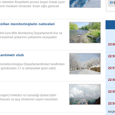
n istənilən fövqəltəbii proses bəşər övladı üçün
ının məskəni olmasıdır. İnsan oğlu gələcək
rilən monitorinqlərin nəticələri
ühit üzrə Milli Monitorinq Departamenti Kür və
anssərhəd qollarının çirklənmə vəziyyətini
23:0
antimetr olub
22:5
 Hidrometeorologiya Departamentindən tərəfindən
22:5
-sı gündüzdən 17-si səhərədək qeyri-sabit,
22:5
22:5
opogen) həlledici rol oynadığı qlobal iqlim
heyvan və quş növlərinin sayını nəzərdən
22:5
köçkü