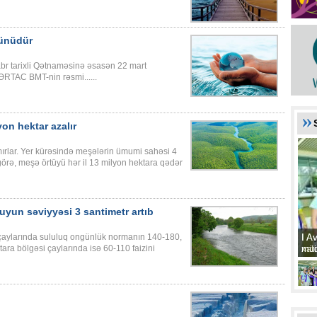
Günüdür
br tarixli Qətnaməsinə əsasən 22 mart
RTAC BMT-nin rəsmi......
yon hektar azalır
mırlar. Yer kürəsində meşələrin ümumi sahəsi 4
örə, meşə örtüyü hər il 13 milyon hektara qədər
yun səviyyəsi 3 santimetr artıb
I A
I A
aylarında sululuq ongünlük normanın 140-180,
xat
müd
ra bölgəsi çaylarında isə 60-110 faizini