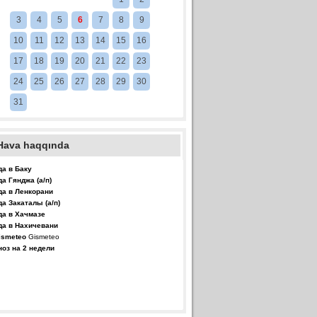
3
4
5
6
7
8
9
10
11
12
13
14
15
16
17
18
19
20
21
22
23
24
25
26
27
28
29
30
31
Hava haqqında
да в Баку
да Гянджа (а/п)
да в Ленкорани
да Закаталы (а/п)
да в Хачмазе
да в Нахичевани
Gismeteo
ноз на 2 недели