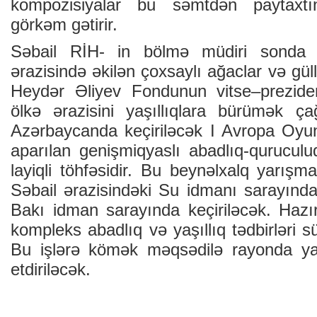
kompozisiyalar bu səmtdən paytaxtın
görkəm gətirir.
Səbail RİH- in bölmə müdiri sonda v
ərazisində əkilən çoxsaylı ağaclar və güllə
Heydər Əliyev Fondunun vitse–preziden
ölkə ərazisini yaşıllıqlara bürümək ça
Azərbaycanda keçiriləcək I Avropa Oyunl
aparılan genişmiqyaslı abadlıq-quruculuq 
layiqli töhfəsidir. Bu beynəlxalq yarışma
Səbail ərazisindəki Su idmanı sarayında,
Bakı idman sarayında keçiriləcək. Hazı
kompleks abadlıq və yaşıllıq tədbirləri sür
Bu işlərə kömək məqsədilə rayonda yaz
etdiriləcək.