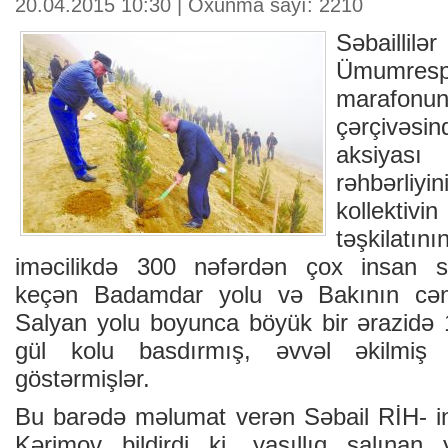
20.04.2015 10:30 | Oxunma sayı: 2210
Səbaillil
Ümumrespu
marafonun
çərçivəs
aksiyası 
rəhbərliyi
kollekt
təşkilatı
iməcilikdə 300 nəfərdən çox insan 
keçən Badamdar yolu və Bakının cənu
Salyan yolu boyunca böyük bir ərazidə
gül kolu basdırmış, əvvəl əkilmiş
göstərmişlər.
Bu barədə məlumat verən Səbail RİH- in 
Kərimov bildirdi ki, yaşıllıq salınan