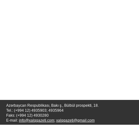
Azərbaycan Respublikası, Bakı ş., Bülbül prospekti, 18.
Tel.: (+994 12) 4935903; 4935964
Faks: (+994 12) 4930280
E-mail:
info@xalqqazeti.com
;
xalqqazeti@gmail.com