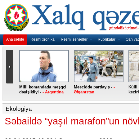
Ana səhifə
Rəsmi xronika
Rəsmi sənədlər
Rubrikalar
Qan ya
nidən
Milli komandada məşqçi
Məsciddə partlayış -
-
Külli
nqo
dəyişikliyi -
- Argentina
Əfqanıstan
keçiri
Ekologiya
Səbaildə “yaşıl marafon”un növb