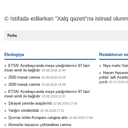
© İstifadə edilərkən "Xalq qəzeti"nə istinad olunm
Paylaş
Ekologiya
Redaktorun se
ETSN: Azərbaycanda meşə yanğınlarının 97 faizi
Niyə məhz Gə
insan amili ilə bağlıdır
03.08.2018 22:44
Həsən Həsənovu
2500 manat cərimə
yolda” adlı Azərb
03.08.2018 22:28
çıxıb
05.07.2018 0
2500 manat cərimə
03.08.2018 15:58
ETSN: Azərbaycanda meşə yan­ğınlarının 97 faizi
insa­n amili ilə bağlıdı­r
03.08.2018 12:07
Şikayət yerində araşdırılıb
02.08.2018 17:56
Yanğın söndürülüb
02.08.2018 17:51
Qızmar istilər Avropanı cənginə alıb
02.08.2018 17:44
Atmosfer havasını çirkləndirən cərimə