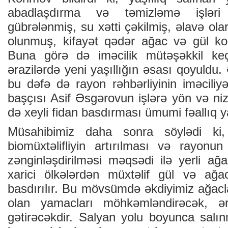
abadlaşdırma və təmizləmə işləri
gübrələnmiş, su xətti çəkilmiş, əlavə ola
olunmuş, kifayət qədər ağac və gül kol
Buna görə də iməcilik mütəşəkkil keç
ərazilərdə yeni yaşıllığın əsası qoyuldu.
bu dəfə də rayon rəhbərliyinin iməciliy
başçısı Asif Əsgərovun işlərə yön və n
də xeyli fidan basdırması ümumi fəallıq y
Müsahibimiz daha sonra söylədi ki, 
biomüxtəlifliyin artırılması və rayonu
zənginləşdirilməsi məqsədi ilə yerli ağa
xarici ölkələrdən müxtəlif gül və ağac 
basdırılır. Bu mövsümdə əkdiyimiz ağacl
olan yamacları möhkəmləndirəcək, əra
gətirəcəkdir. Salyan yolu boyunca salınm