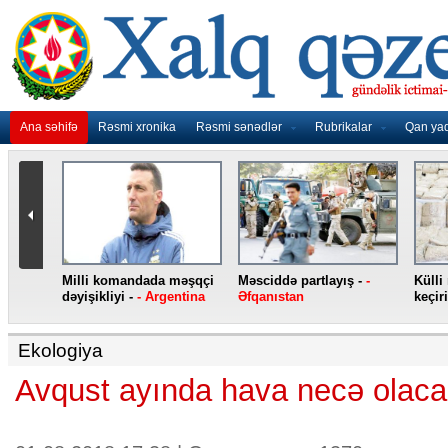
Ana səhifə
Rəsmi xronika
Rəsmi sənədlər
Rubrikalar
Qan ya
nidən
Milli komandada məşqçi
Məsciddə partlayış -
-
Külli
nqo
dəyişikliyi -
- Argentina
Əfqanıstan
keçiri
Ekologiya
Avqust ayında hava necə olac