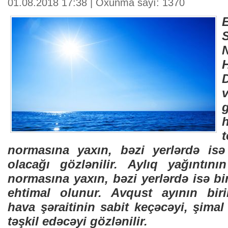
01.08.2018 17:38 | Oxunma sayı: 1370
S
normasına yaxın, bəzi yerlərdə is
olacağı gözlənilir. Aylıq yağıntını
normasına yaxın, bəzi yerlərdə isə bi
ehtimal olunur. Avqust ayının bir
hava şəraitinin sabit keçəcəyi, şimal
təşkil edəcəyi gözlənilir.