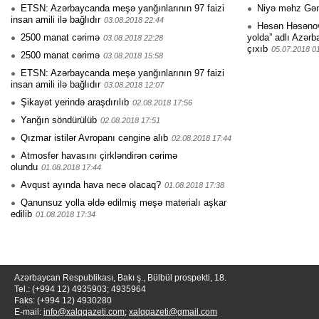
ETSN: Azərbaycanda meşə yanğınlarının 97 faizi
Niyə məhz Gə
insan amili ilə bağlıdır
03.08.2018 22:44
Həsən Həsənovu
2500 manat cərimə
yolda” adlı Azərb
03.08.2018 22:28
çıxıb
05.07.2018 0
2500 manat cərimə
03.08.2018 15:58
ETSN: Azərbaycanda meşə yan­ğınlarının 97 faizi
insa­n amili ilə bağlıdı­r
03.08.2018 12:07
Şikayət yerində araşdırılıb
02.08.2018 17:56
Yanğın söndürülüb
02.08.2018 17:51
Qızmar istilər Avropanı cənginə alıb
02.08.2018 17:44
Atmosfer havasını çirkləndirən cərimə
olundu
01.08.2018 17:44
Avqust ayında hava necə olacaq?
01.08.2018 17:38
Qanunsuz yolla əldə edilmiş meşə materialı aşkar
edilib
01.08.2018 17:34
Azərbaycan Respublikası, Bakı ş., Bülbül prospekti, 18.
Tel.: (+994 12) 4935903; 4935964
Faks: (+994 12) 4930280
E-mail:
info@xalqqazeti.com
;
xalqqazeti@gmail.com