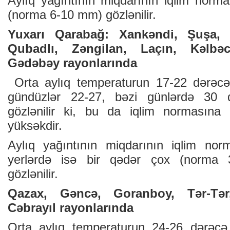
Aylıq yağıntının miqdarının iqlim nor
(norma 6-10 mm) gözlənilir.
Yuxarı Qarabağ: Xankəndi, Şuşa, 
Qubadlı, Zəngilan, Laçın, Kəlbə
Gədəbəy rayonlarında
Orta aylıq temperaturun 17-22 dərəcə 
gündüzlər 22-27, bəzi günlərdə 30 d
gözlənilir ki, bu da iqlim normasın
yüksəkdir.
Aylıq yağıntının miqdarının iqlim no
yerlərdə isə bir qədər çox (norma
gözlənilir.
Qazax, Gəncə, Goranboy, Tər-Tər
Cəbrayıl rayonlarında
Orta aylıq temperaturun 24-26 dərəcə 