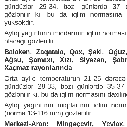
gündüzlər 29-34, bəzi günlərdə 37 d
gözlənilir ki, bu da iqlim normasın
yüksəkdir.
Aylıq yağıntının miqdarının iqlim norma
olacağı gözlənilir.
Balakən, Zaqatala, Qax, Şəki, Oğuz,
Ağsu, Şamaxı, Xızı, Siyəzən, Şab
Xaçmaz rayonlarında
Orta aylıq temperaturun 21-25 dərəcə 
gündüzlər 28-33, bəzi günlərdə 35-37 
gözlənilir ki, bu da iqlim normasını daxilin
Aylıq yağıntının miqdarının iqlim nor
(norma 13-116 mm) gözlənilir.
Mərkəzi-Aran: Mingəçevir, Yevla