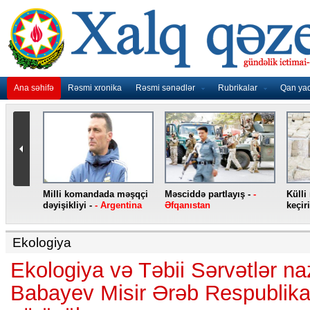
Ana səhifə
Rəsmi xronika
Rəsmi sənədlər
Rubrikalar
Qan ya
nidən
Milli komandada məşqçi
Məsciddə partlayış -
-
Külli
nqo
dəyişikliyi -
- Argentina
Əfqanıstan
keçiri
Ekologiya
Ekologiya və Təbii Sərvətlər na
Babayev Misir Ərəb Respublikası