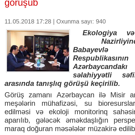
görüşüb
11.05.2018 17:28 | Oxunma sayı: 940
Ekologiya və 
Nazirliyində
Babayevlə
Respubl
Azərbaycandak
səlahiyyətli sə
arasında tanışlıq görüşü keçirilib.
Görüş zamanı Azərbaycan ilə Misir ar
meşələrin mühafizəsi, su bioresursla
edilməsi və ekoloji monitorinq sahəsi
aparılıb, gələcək əməkdaşlığın perspekt
maraq doğuran məsələlər müzakirə edilib