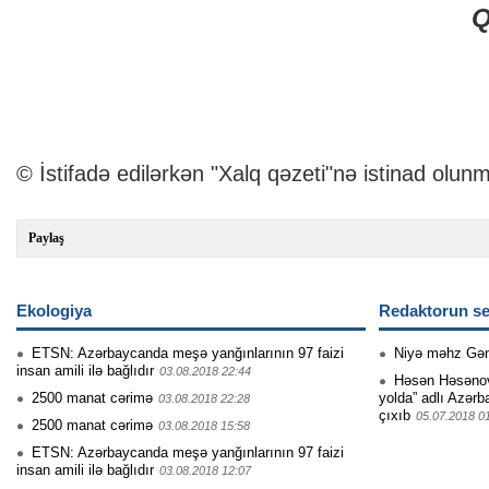
Qəzənf
“X
© İstifadə edilərkən "Xalq qəzeti"nə istinad olunm
Paylaş
Ekologiya
Redaktorun se
ETSN: Azərbaycanda meşə yanğınlarının 97 faizi
Niyə məhz Gə
insan amili ilə bağlıdır
03.08.2018 22:44
Həsən Həsənovu
2500 manat cərimə
yolda” adlı Azərb
03.08.2018 22:28
çıxıb
05.07.2018 0
2500 manat cərimə
03.08.2018 15:58
ETSN: Azərbaycanda meşə yan­ğınlarının 97 faizi
insa­n amili ilə bağlıdı­r
03.08.2018 12:07