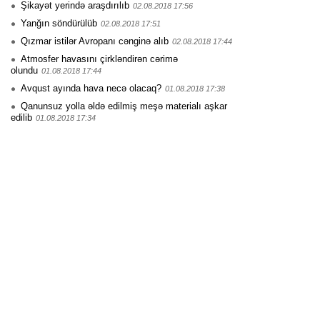
Şikayət yerində araşdırılıb
02.08.2018 17:56
Yanğın söndürülüb
02.08.2018 17:51
Qızmar istilər Avropanı cənginə alıb
02.08.2018 17:44
Atmosfer havasını çirkləndirən cərimə
olundu
01.08.2018 17:44
Avqust ayında hava necə olacaq?
01.08.2018 17:38
Qanunsuz yolla əldə edilmiş meşə materialı aşkar
edilib
01.08.2018 17:34