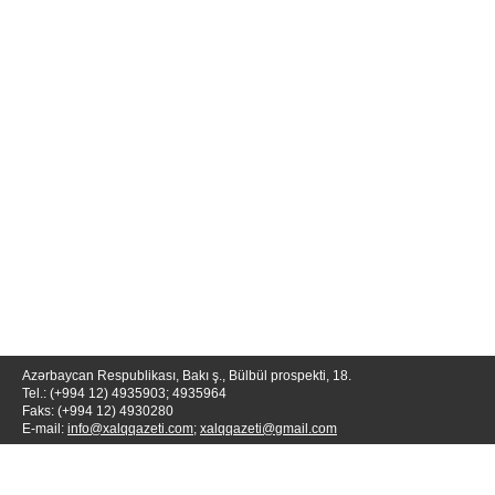
Azərbaycan Respublikası, Bakı ş., Bülbül prospekti, 18.
Tel.: (+994 12) 4935903; 4935964
Faks: (+994 12) 4930280
E-mail:
info@xalqqazeti.com
;
xalqqazeti@gmail.com