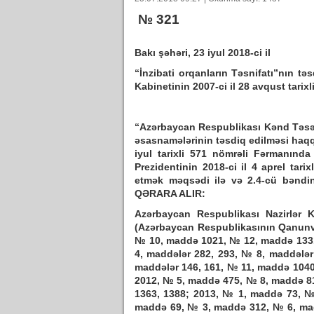
№ 321
Bakı şəhəri, 23 iyul 2018-ci il
“İnzibati orqanların Təsnifatı”nın t
Kabinetinin 2007-ci il 28 avqust tarix
“Azərbaycan Respublikası Kənd Təsərr
əsasnamələrinin təsdiq edilməsi haqq
iyul tarixli 571 nömrəli Fərmanında
Prezidentinin 2018-ci il 4 aprel tari
etmək məqsədi ilə və 2.4-cü bəndin
QƏRARA ALIR:
Azərbaycan Respublikası Nazirlər 
(Azərbaycan Respublikasının Qanunv
№ 10, maddə 1021, № 12, maddə 1
4, maddələr 282, 293, № 8, maddələr
maddələr 146, 161, № 11, maddə 104
2012, № 5, maddə 475, № 8, maddə 8
1363, 1388; 2013, № 1, maddə 73, №
maddə 69, № 3, maddə 312, № 6, ma