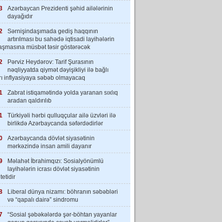
3
Azərbaycan Prezidenti şəhid ailələrinin
dayağıdır
2
Sərnişindaşımada gediş haqqının
artırılması bu sahədə iqtisadi layihələrin
laşmasına müsbət təsir göstərəcək
2
Pərviz Heydərov: Tarif Şurasının
nəqliyyatda qiymət dəyişikliyi ilə bağlı
rı inflyasiyaya səbəb olmayacaq
1
Zabrat istiqamətində yolda yaranan sıxlıq
aradan qaldırılıb
1
Türkiyəli hərbi qulluqçular ailə üzvləri ilə
birlikdə Azərbaycanda səfərdədirlər
0
Azərbaycanda dövlət siyasətinin
mərkəzində insan amili dayanır
9
Məlahət İbrahimqızı: Sosialyönümlü
layihələrin icrası dövlət siyasətinin
tetidir
8
Liberal dünya nizamı: böhranın səbəbləri
və “qapalı dairə” sindromu
7
“Sosial şəbəkələrdə şər-böhtan yayanlar