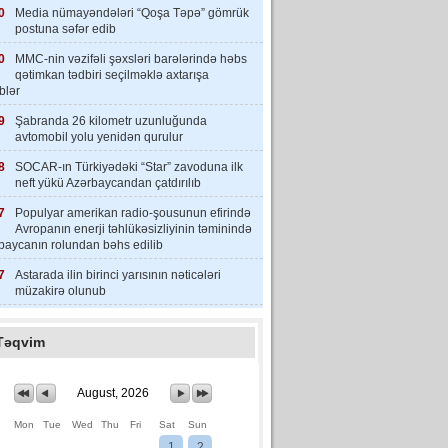
0
Media nümayəndələri “Qoşa Təpə” gömrük
postuna səfər edib
0
MMC-nin vəzifəli şəxsləri barələrində həbs
qətimkan tədbiri seçilməklə axtarışa
iblər
9
Şabranda 26 kilometr uzunluğunda
avtomobil yolu yenidən qurulur
8
SOCAR-ın Türkiyədəki “Star” zavoduna ilk
neft yükü Azərbaycandan çatdırılıb
7
Populyar amerikan radio-şousunun efirində
Avropanın enerji təhlükəsizliyinin təminində
baycanın rolundan bəhs edilib
7
Astarada ilin birinci yarısının nəticələri
müzakirə olunub
Təqvim
August, 2026
Mon
Tue
Wed
Thu
Fri
Sat
Sun
1
2