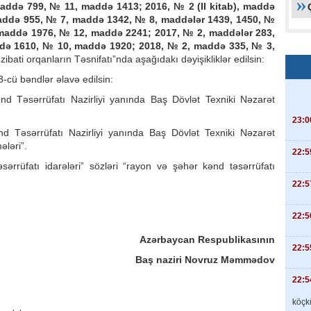
ddə 799, № 11, maddə 1413; 2016, № 2 (II kitab), maddə
maddə 955, № 7, maddə 1342, № 8, maddələr 1439, 1450, №
 maddə 1976, № 12, maddə 2241; 2017, № 2, maddələr 283,
də 1610, № 10, maddə 1920; 2018, № 2, maddə 335, № 3,
nzibati orqanların Təsnifatı”nda aşağıdakı dəyişikliklər edilsin:
-cü bəndlər əlavə edilsin:
nd Təsərrüfatı Nazirliyi yanında Baş Dövlət Texniki Nəzarət
23:0
d Təsərrüfatı Nazirliyi yanında Baş Dövlət Texniki Nəzarət
ələri”.
22:5
sərrüfatı idarələri” sözləri “rayon və şəhər kənd təsərrüfatı
22:5
22:5
Azərbaycan Respublikasının
22:5
Baş naziri Novruz Məmmədov
22:5
köçkü