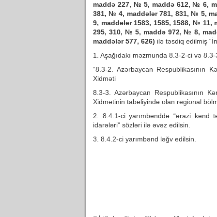
maddə 227, № 5, maddə 612, № 6, ma
381, № 4, maddələr 781, 831, № 5, 
9, maddələr 1583, 1585, 1588, № 11,
295, 310, № 5, maddə 972, № 8, mad
maddələr 577, 626)
ilə təsdiq edilmiş “İ
1. Aşağıdakı məzmunda 8.3-2-ci və 8.3-3
“8.3-2. Azərbaycan Respublikasının Kə
Xidməti
8.3-3. Azərbaycan Respublikasının Kən
Xidmətinin tabeliyində olan regional bölm
2. 8.4.1-ci yarımbənddə “ərazi kənd tə
idarələri” sözləri ilə əvəz edilsin.
3. 8.4.2-ci yarımbənd ləğv edilsin.