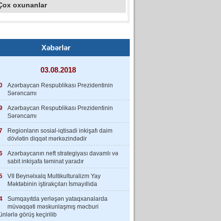
Çox oxunanlar
Xəbərlər
03.08.2018
0
Azərbaycan Respublikası Prezidentinin
Sərəncamı
9
Azərbaycan Respublikası Prezidentinin
Sərəncamı
7
Regionların sosial-iqtisadi inkişafı daim
dövlətin diqqət mərkəzindədir
6
Azərbaycanın neft strategiyası davamlı və
sabit inkişafa təminat yaradır
5
VII Beynəlxalq Multikulturalizm Yay
Məktəbinin iştirakçıları İsmayıllıda
4
Sumqayıtda yerləşən yataqxanalarda
müvəqqəti məskunlaşmış məcburi
nlərlə görüş keçirilib