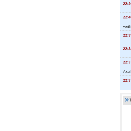
22:4
22:4
veril
22:3
22:3
22:3
Azər
22:3