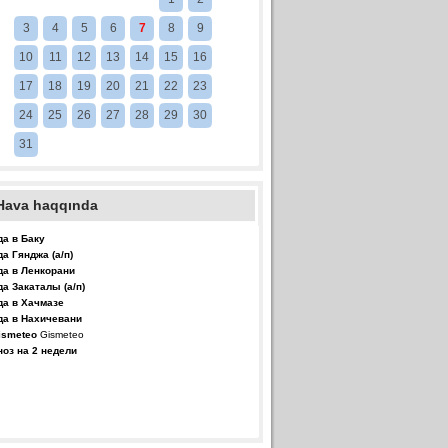
3
4
5
6
7
8
9
10
11
12
13
14
15
16
17
18
19
20
21
22
23
24
25
26
27
28
29
30
31
Hava haqqında
да в Баку
да Гянджа (а/п)
да в Ленкорани
да Закаталы (а/п)
да в Хачмазе
да в Нахичевани
Gismeteo
ноз на 2 недели