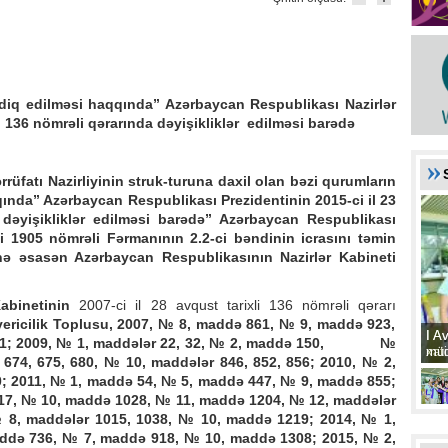
əsdiq edilməsi haqqında” Azərbaycan Respublikası Nazirlər
li 136 nömrəli qərarında dəyişikliklər edilməsi barədə
üfatı Nazirliyinin struk-turuna daxil olan bəzi qurumların
ında” Azərbaycan Respublikası Prezidentinin 2015-ci il 23
 dəyişikliklər edilməsi barədə” Azərbaycan Respublikası
xli 1905 nömrəli Fərmanının 2.2-ci bəndinin icrasını təmin
ə əsasən Azərbaycan Respublikasının Nazirlər Kabineti
Kabinetinin
2007-ci il 28 avqust tarixli 136 nömrəli qərarı
ericilik Toplusu, 2007, № 8, maddə 861, № 9, maddə 923,
I A
I A
331; 2009, № 1, maddələr 22, 32, № 2, maddə 150, №
xat
müd
 674, 675, 680, № 10, maddələr 846, 852, 856; 2010, № 2,
0; 2011, № 1, maddə 54, № 5, maddə 447, № 9, maddə 855;
17, № 10, maddə 1028, № 11, maddə 1204, № 12, maddələr
 8, maddələr 1015, 1038, № 10, maddə 1219; 2014, № 1,
ddə 736, № 7, maddə 918, № 10, maddə 1308; 2015, № 2,