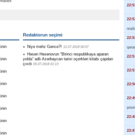
malıdır.
22:5
22:5
real
Redaktorun seçimi
22:5
inin
Niyə məhz Gəncə?!
12.07.2018 00:07
qəra
Həsən Həsənovun “Birinci respublikaya aparan
22:5
inin
yolda” adlı Azərbaycan tarixi oçerkləri kitabı çapdan
çıxıb
05.07.2018 01:13
22:5
inin
inin
22:5
inin
22:4
priori
inin
22:4
inin
22:4
inin