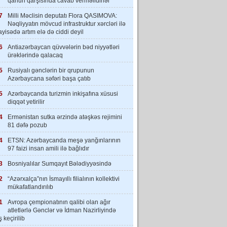
qanun qarşısında cavab verməlidirlər”
7
Milli Məclisin deputatı Flora QASIMOVA:
Nəqliyyatın mövcud infrastruktur xərcləri ilə
yisədə artım elə də ciddi deyil
6
Antiazərbaycan qüvvələrin bəd niyyətləri
ürəklərində qalacaq
5
Rusiyalı gənclərin bir qrupunun
Azərbaycana səfəri başa çatıb
5
Azərbaycanda turizmin inkişafına xüsusi
diqqət yetirilir
4
Ermənistan sutka ərzində atəşkəs rejimini
81 dəfə pozub
4
ETSN: Azərbaycanda meşə yanğınlarının
97 faizi insan amili ilə bağlıdır
3
Bosniyalılar Sumqayıt Bələdiyyəsində
2
“Azərxalça”nın İsmayıllı filialının kollektivi
mükafatlandırılıb
1
Avropa çempionatının qalibi olan ağır
atletlərlə Gənclər və İdman Nazirliyində
 keçirilib