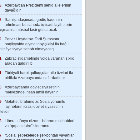
3
Azərbaycan Prezidenti şəhid ailələrinin
dayağıdır
2
Sərnişindaşımada gediş haqqının
artırılması bu sahədə iqtisadi layihələrin
laşmasına müsbət təsir göstərəcək
2
Pərviz Heydərov: Tarif Şurasının
nəqliyyatda qiymət dəyişikliyi ilə bağlı
rı inflyasiyaya səbəb olmayacaq
1
Zabrat istiqamətində yolda yaranan sıxlıq
aradan qaldırılıb
1
Türkiyəli hərbi qulluqçular ailə üzvləri ilə
birlikdə Azərbaycanda səfərdədirlər
0
Azərbaycanda dövlət siyasətinin
mərkəzində insan amili dayanır
9
Məlahət İbrahimqızı: Sosialyönümlü
layihələrin icrası dövlət siyasətinin
tetidir
8
Liberal dünya nizamı: böhranın səbəbləri
və “qapalı dairə” sindromu
7
“Sosial şəbəkələrdə şər-böhtan yayanlar