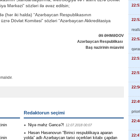
22:5
ya Mərkəzi” sözləri ilə əvəz edilsin;
ə (hər iki halda) “Azərbaycan Respublikasının
22:5
 üzrə Dövlət Komitəsi” sözləri “Azərbaycan Akkreditasiya
real
Əli ƏHMƏDOV
22:5
Azərbaycan Respublikası
Baş nazirinin müavini
qəra
22:5
22:5
malıdır.
22:5
22:4
priori
Redaktorun seçimi
22:4
inin
Niyə məhz Gəncə?!
12.07.2018 00:07
Həsən Həsənovun “Birinci respublikaya aparan
22:4
inin
yolda” adlı Azərbaycan tarixi oçerkləri kitabı çapdan