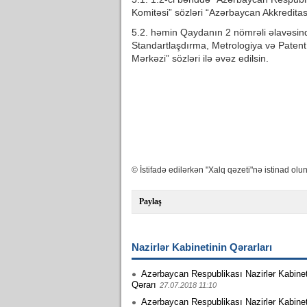
Komitəsi” sözləri “Azərbaycan Akkreditasi
5.2. həmin Qaydanın 2 nömrəli əlavəsind
Standartlaşdırma, Metrologiya və Patent
Mərkəzi” sözləri ilə əvəz edilsin.
© İstifadə edilərkən "Xalq qəzeti"nə istinad olun
Paylaş
Nazirlər Kabinetinin Qərarları
Azərbaycan Respublikası Nazirlər Kabinet
Qərarı
27.07.2018 11:10
Azərbaycan Respublikası Nazirlər Kabinet