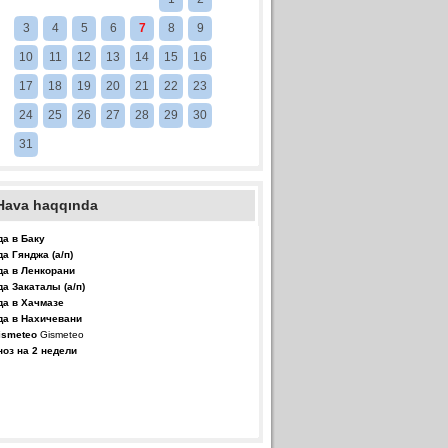
3
4
5
6
7
8
9
10
11
12
13
14
15
16
17
18
19
20
21
22
23
24
25
26
27
28
29
30
31
Hava haqqında
да в Баку
да Гянджа (а/п)
да в Ленкорани
да Закаталы (а/п)
да в Хачмазе
да в Нахичевани
Gismeteo
ноз на 2 недели