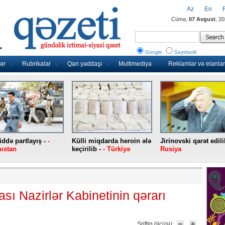
Az
En
Cümə,
07 Avgust
, 2
Google
Saytdaxili
ər
Rubrikalar
Qan yaddaşı
Multimediya
Reklamlar və elanlar
ddə partlayış -
-
Külli miqdarda heroin ələ
Jirinovski qarət edili
ıstan
keçirilib -
- Türkiyə
Rusiya
ı Nazirlər Kabinetinin qərarı
Şriftin ölçüsü: