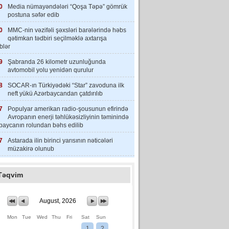
0
Media nümayəndələri “Qoşa Təpə” gömrük
postuna səfər edib
0
MMC-nin vəzifəli şəxsləri barələrində həbs
qətimkan tədbiri seçilməklə axtarışa
iblər
9
Şabranda 26 kilometr uzunluğunda
avtomobil yolu yenidən qurulur
8
SOCAR-ın Türkiyədəki “Star” zavoduna ilk
neft yükü Azərbaycandan çatdırılıb
7
Populyar amerikan radio-şousunun efirində
Avropanın enerji təhlükəsizliyinin təminində
baycanın rolundan bəhs edilib
7
Astarada ilin birinci yarısının nəticələri
müzakirə olunub
Təqvim
August, 2026
Mon
Tue
Wed
Thu
Fri
Sat
Sun
1
2