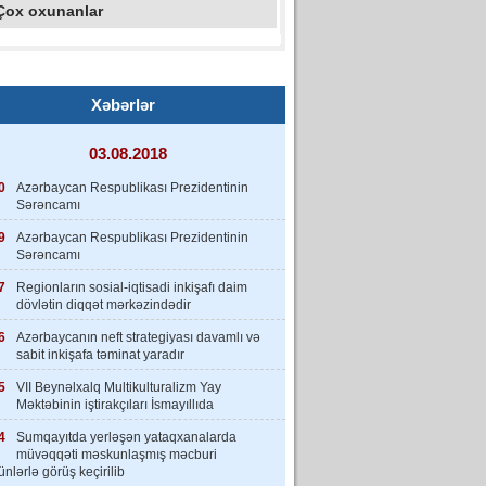
Çox oxunanlar
Xəbərlər
03.08.2018
0
Azərbaycan Respublikası Prezidentinin
Sərəncamı
9
Azərbaycan Respublikası Prezidentinin
Sərəncamı
7
Regionların sosial-iqtisadi inkişafı daim
dövlətin diqqət mərkəzindədir
6
Azərbaycanın neft strategiyası davamlı və
sabit inkişafa təminat yaradır
5
VII Beynəlxalq Multikulturalizm Yay
Məktəbinin iştirakçıları İsmayıllıda
4
Sumqayıtda yerləşən yataqxanalarda
müvəqqəti məskunlaşmış məcburi
nlərlə görüş keçirilib