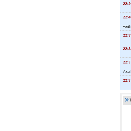
22:4
22:4
veril
22:3
22:3
22:3
Azər
22:3