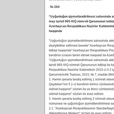
№ 264 Bakı şəh
“Uyğunluğun qiymətləndirilməsi sahəsində a
may tarixli 965-IVQ nömrəli Qanununun tətbiqi
Azərbaycan Respublikası Nazirlər Kabinetinin 2
haqqında
“Uyğunluğun qiymətləndirilməsi sahəsində ak
dəyişikliklər edilməsi barədə” Azərbaycan Resp
tətbiqi haqqında” Azərbaycan Respublikası Prezi
bəndinin icrasını təmin etmək məqsədi ilə Azə
“Uyğunluğun qiymətləndirilməsi sahəsində akk
tarixli 965-IVQ nömrəli Qanununun tətbiqi ilə b
Respublikası Nazirlər Kabinetinin 2015-ci il 2 
Qanunvericilik Toplusu, 2015, № 7, maddə 884; 2
1. Həmin qərarla təsdiq edilmiş 1 nömrəli əlavə
Qaydaları”nın 5.1-ci bəndinin birinci cümləsind
xidmət haqqının” sözləri ilə və ikinci cümləsin
xidmət haqqının” sözləri ilə əvəz edilsin.
2. Həmin qərarla təsdiq edilmiş 2 nömrəli əlavə
nümunəsi və uyğunluğun qiymətləndirilməsi sah
2.1. “Azərbaycan Respublikasının Standartlaşdı
Akkreditasiya Mərkəzi” sözləri ilə əvəz edilsin;