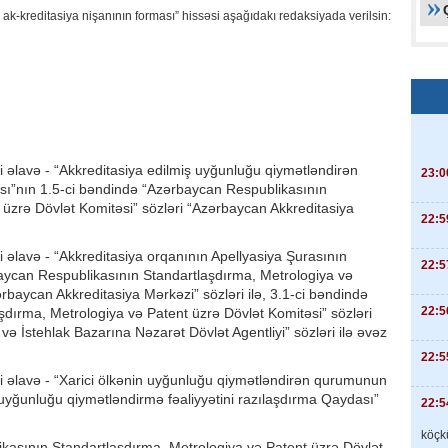
k-kreditasiya nişanının forması” hissəsi aşağıdakı redaksiyada verilsin:
i əlavə - “Akkreditasiya edilmiş uyğunluğu qiymətləndirən
23:0
sı”nın 1.5-ci bəndində “Azərbaycan Respublikasının
 üzrə Dövlət Komitəsi” sözləri “Azərbaycan Akkreditasiya
22:5
i əlavə - “Akkreditasiya orqanının Apellyasiya Şurasının
22:5
ycan Respublikasının Standartlaşdırma, Metrologiya və
rbaycan Akkreditasiya Mərkəzi” sözləri ilə, 3.1-ci bəndində
22:5
dırma, Metrologiya və Patent üzrə Dövlət Komitəsi” sözləri
ə İstehlak Bazarına Nəzarət Dövlət Agentliyi” sözləri ilə əvəz
22:5
li əlavə - “Xarici ölkənin uyğunluğu qiymətləndirən qurumunun
yğunluğu qiymətləndirmə fəaliyyətini razılaşdırma Qaydası”
22:5
köçkü
kasının Standartlaşdırma, Metrologiya və Patent üzrə Dövlət