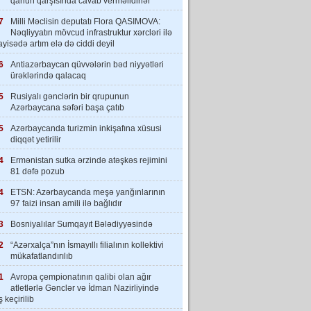
qanun qarşısında cavab verməlidirlər”
7
Milli Məclisin deputatı Flora QASIMOVA:
Nəqliyyatın mövcud infrastruktur xərcləri ilə
yisədə artım elə də ciddi deyil
6
Antiazərbaycan qüvvələrin bəd niyyətləri
ürəklərində qalacaq
5
Rusiyalı gənclərin bir qrupunun
Azərbaycana səfəri başa çatıb
5
Azərbaycanda turizmin inkişafına xüsusi
diqqət yetirilir
4
Ermənistan sutka ərzində atəşkəs rejimini
81 dəfə pozub
4
ETSN: Azərbaycanda meşə yanğınlarının
97 faizi insan amili ilə bağlıdır
3
Bosniyalılar Sumqayıt Bələdiyyəsində
2
“Azərxalça”nın İsmayıllı filialının kollektivi
mükafatlandırılıb
1
Avropa çempionatının qalibi olan ağır
atletlərlə Gənclər və İdman Nazirliyində
 keçirilib