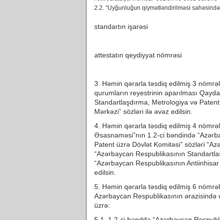
2.2. “Uyğunluğun qiymətləndirilməsi sahəsində a
standartın işarəsi
attestatın qeydiyyat nömrəsi
3. Həmin qərarla təsdiq edilmiş 3 nömrəl
qurumların reyestrinin aparılması Qayda
Standartlaşdırma, Metrologiya və Patent
Mərkəzi” sözləri ilə əvəz edilsin.
4. Həmin qərarla təsdiq edilmiş 4 nömrəl
Əsasnaməsi”nın 1.2-ci bəndində “Azərba
Patent üzrə Dövlət Komitəsi” sözləri “Azə
“Azərbaycan Respublikasının Standartlaş
“Azərbaycan Respublikasının Antiinhisar v
edilsin.
5. Həmin qərarla təsdiq edilmiş 6 nömrə
Azərbaycan Respublikasının ərazisində u
üzrə:
5.1. 1.2-ci bənddə “Azərbaycan Respubli