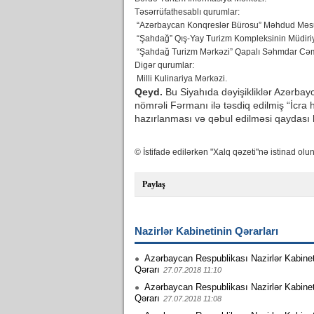
Təsərrüfathesablı qurumlar:
“Azərbaycan Konqreslər Bürosu” Məhdud Məsul
“Şahdağ” Qış-Yay Turizm Kompleksinin Müdiriy
“Şahdağ Turizm Mərkəzi” Qapalı Səhmdar Cəm
Digər qurumlar:
Milli Kulinariya Mərkəzi.
Qeyd.
Bu Siyahıda dəyişikliklər Azərbayc
nömrəli Fərmanı ilə təsdiq edilmiş “İcra 
hazırlanması və qəbul edilməsi qaydası 
© İstifadə edilərkən "Xalq qəzeti"nə istinad olun
Paylaş
Nazirlər Kabinetinin Qərarları
Azərbaycan Respublikası Nazirlər Kabinet
Qərarı
27.07.2018 11:10
Azərbaycan Respublikası Nazirlər Kabinet
Qərarı
27.07.2018 11:08