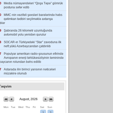
0
Media nümayəndələri “Qoşa Təpə” gömrük
postuna səfər edib
0
MMC-nin vəzifəli şəxsləri barələrində həbs
qətimkan tədbiri seçilməklə axtarışa
iblər
9
Şabranda 26 kilometr uzunluğunda
avtomobil yolu yenidən qurulur
8
SOCAR-ın Türkiyədəki “Star” zavoduna ilk
neft yükü Azərbaycandan çatdırılıb
7
Populyar amerikan radio-şousunun efirində
Avropanın enerji təhlükəsizliyinin təminində
baycanın rolundan bəhs edilib
7
Astarada ilin birinci yarısının nəticələri
müzakirə olunub
Təqvim
August, 2026
Mon
Tue
Wed
Thu
Fri
Sat
Sun
1
2