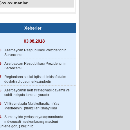
Çox oxunanlar
Xəbərlər
03.08.2018
0
Azərbaycan Respublikası Prezidentinin
Sərəncamı
9
Azərbaycan Respublikası Prezidentinin
Sərəncamı
7
Regionların sosial-iqtisadi inkişafı daim
dövlətin diqqət mərkəzindədir
6
Azərbaycanın neft strategiyası davamlı və
sabit inkişafa təminat yaradır
5
VII Beynəlxalq Multikulturalizm Yay
Məktəbinin iştirakçıları İsmayıllıda
4
Sumqayıtda yerləşən yataqxanalarda
müvəqqəti məskunlaşmış məcburi
nlərlə görüş keçirilib