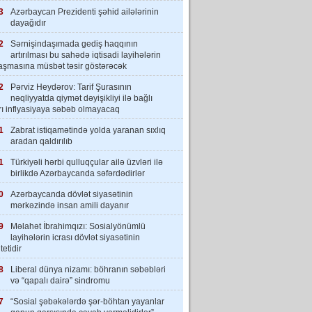
3
Azərbaycan Prezidenti şəhid ailələrinin
dayağıdır
2
Sərnişindaşımada gediş haqqının
artırılması bu sahədə iqtisadi layihələrin
laşmasına müsbət təsir göstərəcək
2
Pərviz Heydərov: Tarif Şurasının
nəqliyyatda qiymət dəyişikliyi ilə bağlı
rı inflyasiyaya səbəb olmayacaq
1
Zabrat istiqamətində yolda yaranan sıxlıq
aradan qaldırılıb
1
Türkiyəli hərbi qulluqçular ailə üzvləri ilə
birlikdə Azərbaycanda səfərdədirlər
0
Azərbaycanda dövlət siyasətinin
mərkəzində insan amili dayanır
9
Məlahət İbrahimqızı: Sosialyönümlü
layihələrin icrası dövlət siyasətinin
tetidir
8
Liberal dünya nizamı: böhranın səbəbləri
və “qapalı dairə” sindromu
7
“Sosial şəbəkələrdə şər-böhtan yayanlar