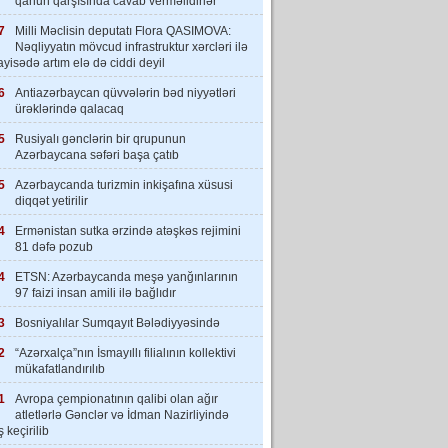
qanun qarşısında cavab verməlidirlər”
7
Milli Məclisin deputatı Flora QASIMOVA:
Nəqliyyatın mövcud infrastruktur xərcləri ilə
yisədə artım elə də ciddi deyil
6
Antiazərbaycan qüvvələrin bəd niyyətləri
ürəklərində qalacaq
5
Rusiyalı gənclərin bir qrupunun
Azərbaycana səfəri başa çatıb
5
Azərbaycanda turizmin inkişafına xüsusi
diqqət yetirilir
4
Ermənistan sutka ərzində atəşkəs rejimini
81 dəfə pozub
4
ETSN: Azərbaycanda meşə yanğınlarının
97 faizi insan amili ilə bağlıdır
3
Bosniyalılar Sumqayıt Bələdiyyəsində
2
“Azərxalça”nın İsmayıllı filialının kollektivi
mükafatlandırılıb
1
Avropa çempionatının qalibi olan ağır
atletlərlə Gənclər və İdman Nazirliyində
 keçirilib