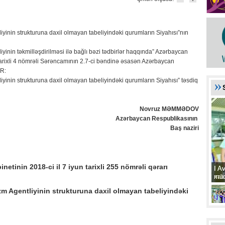
yinin strukturuna daxil olmayan tabeliyindəki qurumların Siyahısı”nın
iyinin təkmilləşdirilməsi ilə bağlı bəzi tədbirlər haqqında” Azərbaycan
 tarixli 4 nömrəli Sərəncamının 2.7-ci bəndinə əsasən Azərbaycan
IR:
yinin strukturuna daxil olmayan tabeliyindəki qurumların Siyahısı” təsdiq
Novruz MƏMMƏDOV
Azərbaycan Respublikasının
Baş naziri
etinin 2018-ci il 7 iyun tarixli 255 nömrəli qərarı
I A
I A
xat
müd
m Agentliyinin strukturuna daxil olmayan tabeliyindəki