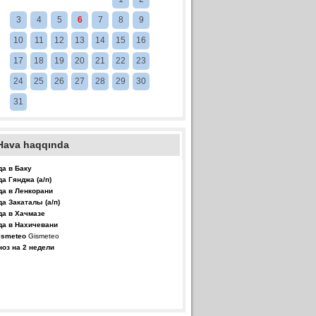
3
4
5
6
7
8
9
10
11
12
13
14
15
16
17
18
19
20
21
22
23
24
25
26
27
28
29
30
31
Hava haqqında
да в Баку
да Гянджа (а/п)
да в Ленкорани
да Закаталы (а/п)
да в Хачмазе
да в Нахичевани
Gismeteo
ноз на 2 недели