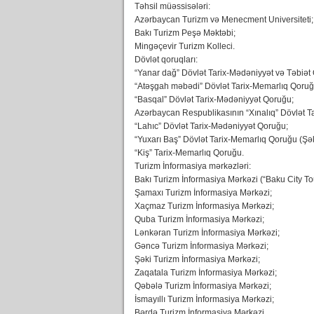
Təhsil müəssisələri:
Azərbaycan Turizm və Menecment Universiteti;
Bakı Turizm Peşə Məktəbi;
Mingəçevir Turizm Kolleci.
Dövlət qoruqları:
“Yanar dağ” Dövlət Tarix-Mədəniyyət və Təbiət
“Atəşgah məbədi” Dövlət Tarix-Memarlıq Qoruğ
“Basqal” Dövlət Tarix-Mədəniyyət Qoruğu;
Azərbaycan Respublikasının “Xınalıq” Dövlət T
“Lahıc” Dövlət Tarix-Mədəniyyət Qoruğu;
“Yuxarı Baş” Dövlət Tarix-Memarlıq Qoruğu (Ş
“Kiş” Tarix-Memarlıq Qoruğu.
Turizm İnformasiya mərkəzləri:
Bakı Turizm İnformasiya Mərkəzi (“Baku City Tour
Şamaxı Turizm İnformasiya Mərkəzi;
Xaçmaz Turizm İnformasiya Mərkəzi;
Quba Turizm İnformasiya Mərkəzi;
Lənkəran Turizm İnformasiya Mərkəzi;
Gəncə Turizm İnformasiya Mərkəzi;
Şəki Turizm İnformasiya Mərkəzi;
Zaqatala Turizm İnformasiya Mərkəzi;
Qəbələ Turizm İnformasiya Mərkəzi;
İsmayıllı Turizm İnformasiya Mərkəzi;
Bərdə Turizm İnformasiya Mərkəzi.