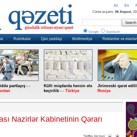
Az
En
Cümə axşamı,
06 Avgust
, 2
Google
Saytdaxili
ər
Rubrikalar
Qan yaddaşı
Multimediya
Reklamlar və elanlar
ddə partlayış -
-
Külli miqdarda heroin ələ
Jirinovski qarət edili
ıstan
keçirilib -
- Türkiyə
Rusiya
ı Nazirlər Kabinetinin Qərarı
Şriftin ölçüsü: