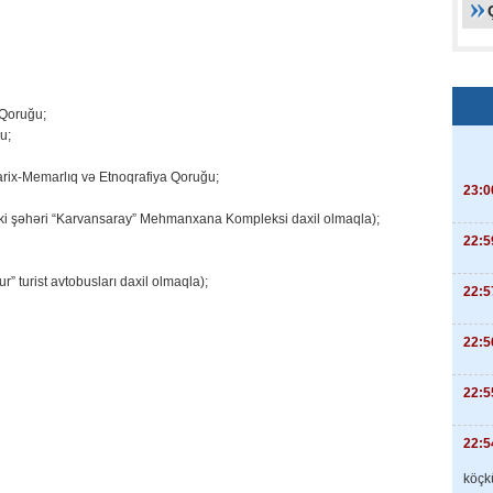
 Qoruğu;
u;
arix-Memarlıq və Etnoqrafiya Qoruğu;
23:0
əki şəhəri “Karvansaray” Mehmanxana Kompleksi daxil olmaqla);
22:5
” turist avtobusları daxil olmaqla);
22:5
22:5
22:5
22:5
köçkü