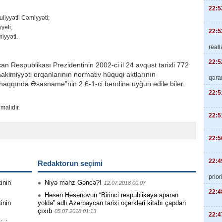
22:5
iyyətli Cəmiyyəti;
yəti;
22:5
iyyəti.
real
22:5
an Respublikası Prezidentinin 2002-ci il 24 avqust tarixli 772
hakimiyyəti orqanlarının normativ hüquqi aktlarının
qəra
haqqında Əsasnamə”nin 2.6-1-ci bəndinə uyğun edilə bilər.
22:5
malıdır.
22:5
22:5
22:4
Redaktorun seçimi
priori
inin
Niyə məhz Gəncə?!
12.07.2018 00:07
22:4
Həsən Həsənovun “Birinci respublikaya aparan
inin
yolda” adlı Azərbaycan tarixi oçerkləri kitabı çapdan
çıxıb
05.07.2018 01:13
22:4