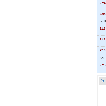
22:4
22:4
veril
22:3
22:3
22:3
Azər
22:3