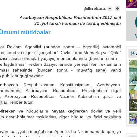
Şriftin ölçüsü:
Azərbaycan Respublikası Prezidentinin 2017-ci il
31 iyul tarixli Fərmanı ilə təsdiq edilmişdir
 Ümumi müddəalar
lət Reklam Agentliyi (bundan sonra – Agentlik) avtomobil
bə, kənd və digər (“İçərişəhər” Dövlət Tarix-Memarlıq və “Qala”
razisi istisna olmaqla) yaşayış məntəqələrində (bundan sonra –
ləşdirilməsi, reklam daşıyıcılarında yerləşdirilən reklamların
lanması sahəsində (bundan sonra - müvafiq sahə) vahid
 publik hüquqi şəxsdir.
ərbaycan Respublikasının Konstitusiyasını, Azərbaycan
zamnaməni, Azərbaycan Respublikası Prezidentinin digər
ı, Azərbaycan Respublikası Nazirlər Kabinetinin qərar və
ları rəhbər tutur.
I A
I A
xat
müd
yetirərkən və hüquqlarını həyata keçirərkən dövlət və yerli
 qeyri-hökumət təşkilatları, digər hüquqi və fiziki şəxslərlə
ıyan fəaliyyətlə məşğul olur. Agentlik bu Nizamnamədə qarşıya