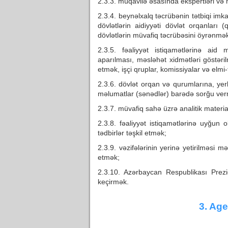
2.3.3. müqavilə əsasında ekspertləri və 
2.3.4. beynəlxalq təcrübənin tətbiqi imka
dövlətlərin aidiyyəti dövlət orqanları 
dövlətlərin müvafiq təcrübəsini öyrənmə
2.3.5. fəaliyyət istiqamətlərinə aid 
aparılması, məsləhət xidmətləri göstəri
etmək, işçi qruplar, komissiyalar və elmi
2.3.6. dövlət orqan və qurumlarına, yerl
məlumatlar (sənədlər) barədə sorğu ver
2.3.7. müvafiq sahə üzrə analitik materia
2.3.8. fəaliyyət istiqamətlərinə uyğun 
tədbirlər təşkil etmək;
2.3.9. vəzifələrinin yerinə yetirilməsi 
etmək;
2.3.10. Azərbaycan Respublikası Prezi
keçirmək.
3. Age