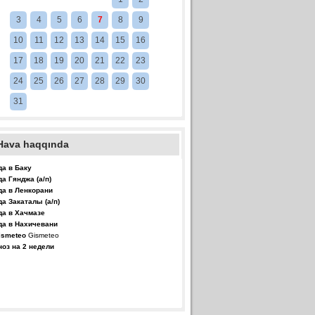
3
4
5
6
7
8
9
10
11
12
13
14
15
16
17
18
19
20
21
22
23
24
25
26
27
28
29
30
31
Hava haqqında
да в Баку
да Гянджа (а/п)
да в Ленкорани
да Закаталы (а/п)
да в Хачмазе
да в Нахичевани
Gismeteo
ноз на 2 недели