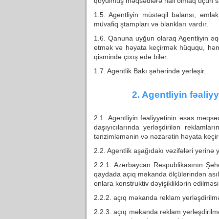
qoyulmuş məqsədlərə nail olmaq üçün sahi
1.5. Agentliyin müstəqil balansı, əml
müvafiq ştampları və blankları vardır.
1.6. Qanuna uyğun olaraq Agentliyin ə
etmək və həyata keçirmək hüququ, həmç
qismində çıxış edə bilər.
1.7. Agentlik Bakı şəhərində yerləşir.
2. Agentliyin fəaliy
2.1. Agentliyin fəaliyyətinin əsas məqsə
daşıyıcılarında yerləşdirilən reklamla
tənzimləmənin və nəzarətin həyata keçiri
2.2. Agentlik aşağıdakı vəzifələri yerinə ye
2.2.1. Azərbaycan Respublikasının Şəhə
qaydada açıq məkanda ölçülərindən asılı 
onlara konstruktiv dəyişikliklərin edilməsi
2.2.2. açıq məkanda reklam yerləşdirilmə
2.2.3. açıq məkanda reklam yerləşdirilm