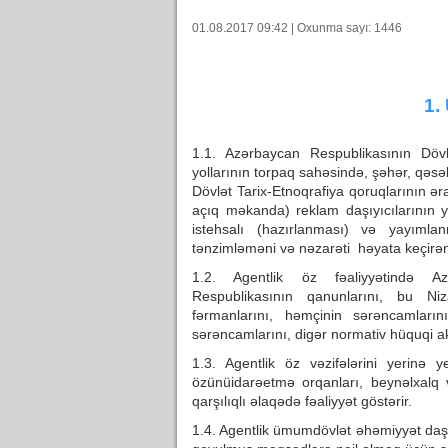
01.08.2017 09:42 | Oxunma sayı: 1446
1.
1.1. Azərbaycan Respublikasının Döv
yollarının torpaq sahəsində, şəhər, qəsə
Dövlət Tarix-Etnoqrafiya qoruqlarının ə
açıq məkanda) reklam daşıyıcılarının yer
istehsalı (hazırlanması) və yayım
tənzimləməni və nəzarəti həyata keçirən
1.2. Agentlik öz fəaliyyətində Az
Respublikasının qanunlarını, bu Ni
fərmanlarını, həmçinin sərəncamların
sərəncamlarını, digər normativ hüquqi akt
1.3. Agentlik öz vəzifələrini yerinə 
özünüidarəetmə orqanları, beynəlxalq və
qarşılıqlı əlaqədə fəaliyyət göstərir.
1.4. Agentlik ümumdövlət əhəmiyyət daş