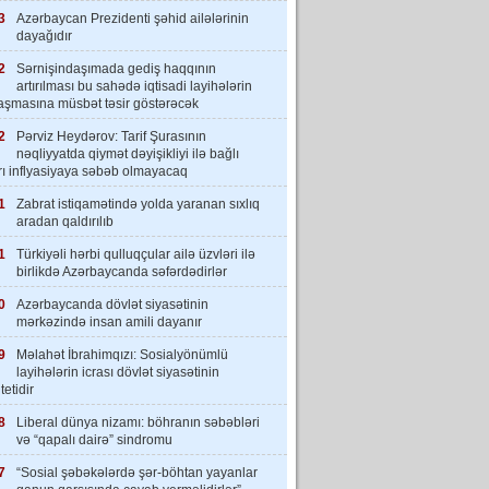
3
Azərbaycan Prezidenti şəhid ailələrinin
dayağıdır
2
Sərnişindaşımada gediş haqqının
artırılması bu sahədə iqtisadi layihələrin
laşmasına müsbət təsir göstərəcək
2
Pərviz Heydərov: Tarif Şurasının
nəqliyyatda qiymət dəyişikliyi ilə bağlı
rı inflyasiyaya səbəb olmayacaq
1
Zabrat istiqamətində yolda yaranan sıxlıq
aradan qaldırılıb
1
Türkiyəli hərbi qulluqçular ailə üzvləri ilə
birlikdə Azərbaycanda səfərdədirlər
0
Azərbaycanda dövlət siyasətinin
mərkəzində insan amili dayanır
9
Məlahət İbrahimqızı: Sosialyönümlü
layihələrin icrası dövlət siyasətinin
tetidir
8
Liberal dünya nizamı: böhranın səbəbləri
və “qapalı dairə” sindromu
7
“Sosial şəbəkələrdə şər-böhtan yayanlar