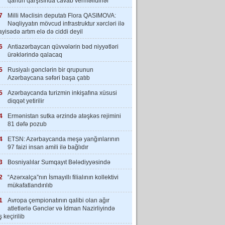
qanun qarşısında cavab verməlidirlər”
7
Milli Məclisin deputatı Flora QASIMOVA:
Nəqliyyatın mövcud infrastruktur xərcləri ilə
yisədə artım elə də ciddi deyil
6
Antiazərbaycan qüvvələrin bəd niyyətləri
ürəklərində qalacaq
5
Rusiyalı gənclərin bir qrupunun
Azərbaycana səfəri başa çatıb
5
Azərbaycanda turizmin inkişafına xüsusi
diqqət yetirilir
4
Ermənistan sutka ərzində atəşkəs rejimini
81 dəfə pozub
4
ETSN: Azərbaycanda meşə yanğınlarının
97 faizi insan amili ilə bağlıdır
3
Bosniyalılar Sumqayıt Bələdiyyəsində
2
“Azərxalça”nın İsmayıllı filialının kollektivi
mükafatlandırılıb
1
Avropa çempionatının qalibi olan ağır
atletlərlə Gənclər və İdman Nazirliyində
 keçirilib