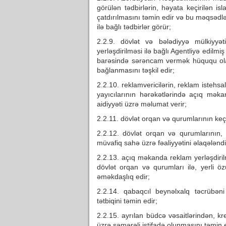
görülən tədbirlərin, həyata keçirilən is
çatdırılmasını təmin edir və bu məqsədlə
ilə bağlı tədbirlər görür;
2.2.9. dövlət və bələdiyyə mülkiyyə
yerləşdirilməsi ilə bağlı Agentliyə edilm
barəsində sərəncam vermək hüququ ola
bağlanmasını təşkil edir;
2.2.10. reklamvericilərin, reklam istehsa
yayıcılarının hərəkətlərində açıq məka
aidiyyəti üzrə məlumat verir;
2.2.11. dövlət orqan və qurumlarının keçird
2.2.12. dövlət orqan və qurumlarının, 
müvafiq sahə üzrə fəaliyyətini əlaqələndir
2.2.13. açıq məkanda reklam yerləşdirilm
dövlət orqan və qurumları ilə, yerli öz
əməkdaşlıq edir;
2.2.14. qabaqcıl beynəlxalq təcrübəni
tətbiqini təmin edir;
2.2.15. ayrılan büdcə vəsaitlərindən, kr
üzrə səmərəli istifadə olunmasını təmin e