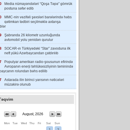
0
Media nümayəndələri “Qoşa Təpə” gömrük
postuna səfər edib
0
MMC-nin vəzifəli şəxsləri barələrində həbs
qətimkan tədbiri seçilməklə axtarışa
iblər
9
Şabranda 26 kilometr uzunluğunda
avtomobil yolu yenidən qurulur
8
SOCAR-ın Türkiyədəki “Star” zavoduna ilk
neft yükü Azərbaycandan çatdırılıb
7
Populyar amerikan radio-şousunun efirində
Avropanın enerji təhlükəsizliyinin təminində
baycanın rolundan bəhs edilib
7
Astarada ilin birinci yarısının nəticələri
müzakirə olunub
Təqvim
August, 2026
Mon
Tue
Wed
Thu
Fri
Sat
Sun
1
2