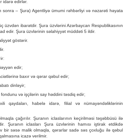
 idarə edirlər.
n sonra – Şura) Agentliyə ümumi rəhbərliyi və nəzarəti həyata
üç üzvdən ibarətdir. Şura üzvlərini Azərbaycan Respublikasının
d edir. Şura üzvlərinin səlahiyyət müddəti 5 ildir.
liyyət göstərir.
ir.
ir:
müəyyən edir;
ciətlərinə baxır və qərar qəbul edir;
abatı dinləyir;
fondunu və işçilərin say həddini təsdiq edir;
xili qaydaları, habelə idarə, filial və nümayəndəliklərinin
olmaqla çağırılır. Şuranın iclaslarının keçirilməsi təşəbbüsü ilə
r. Şuranın iclasları Şura üzvlərinin hamısı iştirak etdikdə
üzv bir səsə malik olmaqla, qərarlar sadə səs çoxluğu ilə qəbul
qalmasına icazə verilmir.