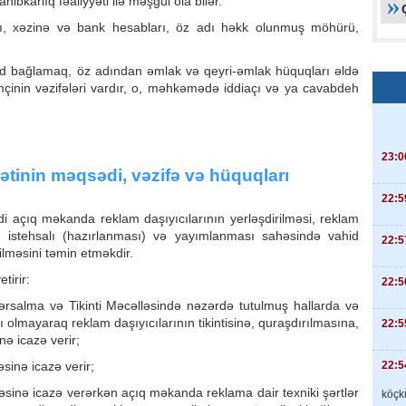
bkarlıq fəaliyyəti ilə məşğul ola bilər.
akı, xəzinə və bank hesabları, öz adı həkk olunmuş möhürü,
qd bağlamaq, öz adından əmlak və qeyri-əmlak hüquqları əldə
inin vəzifələri vardır, o, məhkəmədə iddiaçı və ya cavabdeh
23:0
yətinin məqsədi, vəzifə və hüquqları
22:5
di açıq məkanda reklam daşıyıcılarının yerləşdirilməsi, reklam
rın istehsalı (hazırlanması) və yayımlanması sahəsində vahid
22:5
lməsini təmin etməkdir.
tirir:
22:5
rsalma və Tikinti Məcəlləsində nəzərdə tutulmuş hallarda və
olmayaraq reklam daşıyıcılarının tikintisinə, quraşdırılmasına,
22:5
nə icazə verir;
22:5
sinə icazə verir;
əsinə icazə verərkən açıq məkanda reklama dair texniki şərtlər
köçkü