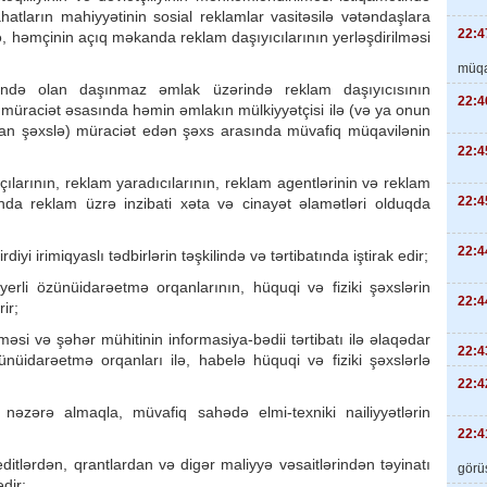
lahatların mahiyyətinin sosial reklamlar vasitəsilə vətəndaşlara
22:4
, həmçinin açıq məkanda reklam daşıyıcılarının yerləşdirilməsi
müqa
tində olan daşınmaz əmlak üzərində reklam daşıyıcısının
22:4
iş müraciət əsasında həmin əmlakın mülkiyyətçisi ilə (və ya onun
n şəxslə) müraciət edən şəxs arasında müvafiq müqavilənin
22:4
lçılarının, reklam yaradıcılarının, reklam agentlərinin və reklam
22:4
nda reklam üzrə inzibati xəta və cinayət əlamətləri olduqda
22:4
iyi irimiqyaslı tədbirlərin təşkilində və tərtibatında iştirak edir;
yerli özünüidarəetmə orqanlarının, hüquqi və fiziki şəxslərin
22:4
ir;
əsi və şəhər mühitinin informasiya-bədii tərtibatı ilə əlaqədar
22:4
ünüidarəetmə orqanları ilə, habelə hüquqi və fiziki şəxslərlə
22:4
 nəzərə almaqla, müvafiq sahədə elmi-texniki nailiyyətlərin
22:4
editlərdən, qrantlardan və digər maliyyə vəsaitlərindən təyinatı
görüş
dir;