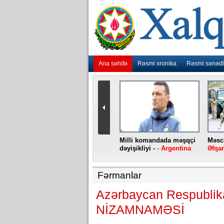
Ana səhifə
Rəsmi xronika
Rəsmi sənədl
urlar
“Ebola” virusu yenidən
Milli komandada məşqçi
Məsci
aniya
baş qaldırıb -
- Konqo
dəyişikliyi -
- Argentina
Əfqan
Fərmanlar
Azərbaycan Respublika
NİZAMNAMƏSİ