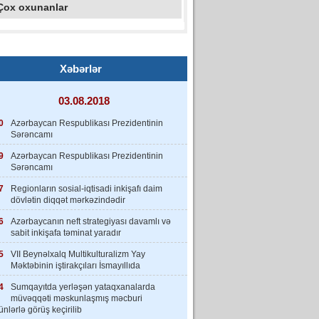
Çox oxunanlar
Xəbərlər
03.08.2018
0
Azərbaycan Respublikası Prezidentinin
Sərəncamı
9
Azərbaycan Respublikası Prezidentinin
Sərəncamı
7
Regionların sosial-iqtisadi inkişafı daim
dövlətin diqqət mərkəzindədir
6
Azərbaycanın neft strategiyası davamlı və
sabit inkişafa təminat yaradır
5
VII Beynəlxalq Multikulturalizm Yay
Məktəbinin iştirakçıları İsmayıllıda
4
Sumqayıtda yerləşən yataqxanalarda
müvəqqəti məskunlaşmış məcburi
nlərlə görüş keçirilib