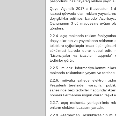
pasportunu hazırlayaraq reklam yayıcısın
Qeyd: Agentlik 2017-ci il avqustun 1
icazəsi qüvvədə olan reklam yayıcılar
dəyişikliklər edilməsi barədə” Azərbayc
Qanununun 3 cü maddəsinə uyğun olaraq
göndərir.
2.2.4. açıq məkanda reklam fəaliyyətin
daşıyıcılarının və yayımlanan reklamın q
tələblərə uyğunlaşdırılması üçün göstəri
sökülməsi barədə qərar qəbul edir, r
“Lisenziyalar və icazələr haqqında
tədbirlər görür;
2.2.5. müasir informasiya-kommunikasi
məkanda reklamların yayımı və tərtibatı
2.2.6. müvafiq sahədə elektron xidmə
Prezidenti tərəfindən yaradılan publi
sahəsində bəzi tədbirlər haqqında” Azərb
nömrəli Fərmanına uyğun olaraq təşkil e
2.2.7. açıq məkanda yerləşdirilmiş re
onların elektron bazasını yaradır;
2.2.8. Azərbaycan Respublikasının müstə