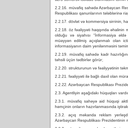
2.2.16. müvafiq sahədə Azərbaycan Respu
Respublikası qanunlarının tələblərinə ri
2.2.17. dövlət və kommersiya sirrinin, ha
2.2.18. öz fəaliyyəti haqqında əhalinin 
olduğu və siyahısı “İnformasiya əld
müəyyən edilmiş açıqlanmalı olan ict
informasiyanın daim yenilənməsini təmin
2.2.19. müvafiq sahədə kadr hazırlığın
təhsili üçün tədbirlər görür;
2.2.20. strukturunun və fəaliyyətinin təkm
2.2.21. fəaliyyəti ilə bağlı daxil olan müra
2.2.22. Azərbaycan Respublikası Prezidenti
2.3. Agentliyin aşağıdakı hüquqları vardı
2.3.1. müvafiq sahəyə aid hüquqi aktla
həmçinin onların hazırlanmasında iştira
2.3.2. açıq məkanda reklam yerləşd
Azərbaycan Respublikası Prezidentinin m