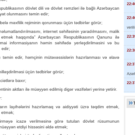
22:4
blikasının dövlət dili və dövlət rəmzləri ilə bağlı Azərbaycan
ayət olunmasını təmin edir;
22:4
belə məxfilik rejiminin qorunması üçün tədbirlər görür;
veril
məlumatlandırılmasını, internet səhifəsinin yaradılmasını, malik
22:3
ə etmək haqqında” Azərbaycan Respublikasının Qanunu ilə
imai informasiyanın həmin səhifədə yerləşdirilməsini və bu
 edir;
22:3
ı təmin edir, həmçinin mütəxəssislərin hazırlanması və əlavə
22:3
illəşdirilməsi üçün tədbirlər görür;
Azər
ciətlərə baxır;
22:3
nin aktları ilə müəyyən edilmiş digər vəzifələri yerinə yetirir.
r:
rın layihələrini hazırlamaq və aidiyyəti üzrə təqdim etmək,
k etmək;
irməyə icazə verilməsinə görə tutulan dövlət rüsumunun
üəyyən etdiyi hissəsini əldə etmək;