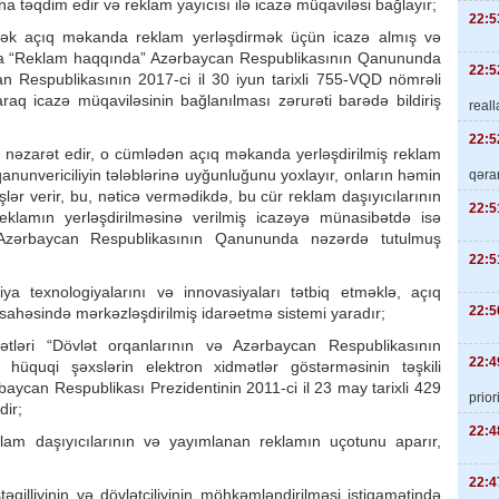
a təqdim edir və reklam yayıcısı ilə icazə müqaviləsi bağlayır;
22:5
-dək açıq məkanda reklam yerləşdirmək üçün icazə almış və
ına “Reklam haqqında” Azərbaycan Respublikasının Qanununda
22:5
an Respublikasının 2017-ci il 30 iyun tarixli 755-VQD nömrəli
 icazə müqaviləsinin bağlanılması zərurəti barədə bildiriş
real
22:5
ə nəzarət edir, o cümlədən açıq məkanda yerləşdirilmiş reklam
anunvericiliyin tələblərinə uyğunluğunu yoxlayır, onların həmin
qəra
şlər verir, bu, nəticə vermədikdə, bu cür reklam daşıyıcılarının
22:5
eklamın yerləşdirilməsinə verilmiş icazəyə münasibətdə isə
” Azərbaycan Respublikasının Qanununda nəzərdə tutulmuş
22:5
ya texnologiyalarını və innovasiyaları tətbiq etməklə, açıq
22:5
 sahəsində mərkəzləşdirilmiş idarəetmə sistemi yaradır;
tləri “Dövlət orqanlarının və Azərbaycan Respublikasının
22:4
k hüquqi şəxslərin elektron xidmətlər göstərməsinin təşkili
aycan Respublikası Prezidentinin 2011-ci il 23 may tarixli 429
priori
dir;
22:4
klam daşıyıcılarının və yayımlanan reklamın uçotunu aparır,
22:4
qilliyinin və dövlətçiliyinin möhkəmləndirilməsi istiqamətində