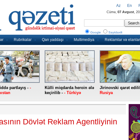
Az
En
Cümə,
07 Avgust
, 2
Google
Saytdaxili
ər
Rubrikalar
Qan yaddaşı
Multimediya
Reklamlar və elanlar
ddə partlayış -
-
Külli miqdarda heroin ələ
Jirinovski qarət edili
ıstan
keçirilib -
- Türkiyə
Rusiya
sının Dövlət Reklam Agentliyinin