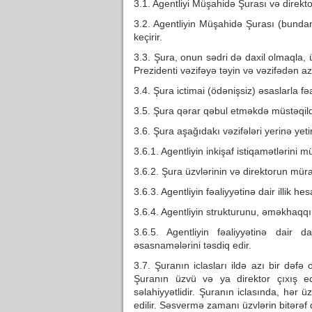
3.1. Agentliyi Müşahidə Şurası və direktor
3.2. Agentliyin Müşahidə Şurası (bunda
keçirir.
3.3. Şura, onun sədri də daxil olmaqla, 
Prezidenti vəzifəyə təyin və vəzifədən aza
3.4. Şura ictimai (ödənişsiz) əsaslarla fəa
3.5. Şura qərar qəbul etməkdə müstəqild
3.6. Şura aşağıdakı vəzifələri yerinə yetir
3.6.1. Agentliyin inkişaf istiqamətlərini 
3.6.2. Şura üzvlərinin və direktorun müra
3.6.3. Agentliyin fəaliyyətinə dair illik hes
3.6.4. Agentliyin strukturunu, əməkhaqqı 
3.6.5. Agentliyin fəaliyyətinə dair da
əsasnamələrini təsdiq edir.
3.7. Şuranın iclasları ildə azı bir dəfə 
Şuranın üzvü və ya direktor çıxış edi
səlahiyyətlidir. Şuranın iclasında, hər 
edilir. Səsvermə zamanı üzvlərin bitərəf 