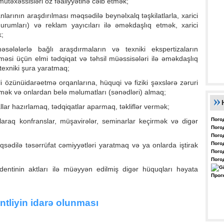
mütəxəssisləri öz fəaliyyətinə cəlb etmək;
nlarının araşdırılması məqsədilə beynəlxalq təşkilatlarla, xarici
(qurumları) və reklam yayıcıları ilə əməkdaşlıq etmək, xarici
k;
məsələlərlə bağlı araşdırmaların və texniki ekspertizaların
lməsi üçün elmi tədqiqat və təhsil müəssisələri ilə əməkdaşlıq
-texniki şura yaratmaq;
i özünüidarəetmə orqanlarına, hüquqi və fiziki şəxslərə zəruri
mək və onlardan belə məlumatları (sənədləri) almaq;
llar hazırlamaq, tədqiqatlar aparmaq, təkliflər vermək;
Пого
olaraq konfranslar, müşavirələr, seminarlar keçirmək və digər
Пого
Пого
Пого
məqsədilə təsərrüfat cəmiyyətləri yaratmaq və ya onlarda iştirak
Пого
Пого
dentinin aktları ilə müəyyən edilmiş digər hüquqları həyata
Прог
ntliyin idarə olunması