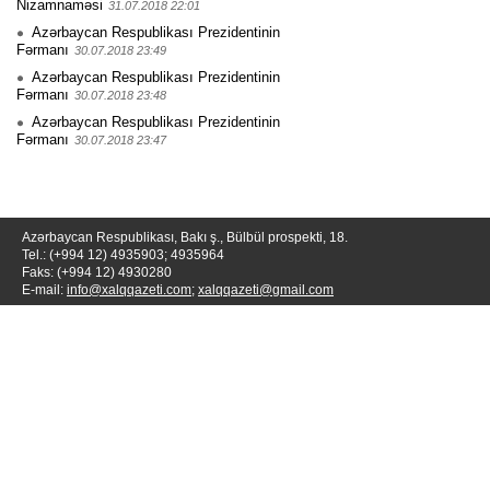
Nizamnaməsi
31.07.2018 22:01
Azərbaycan Respublikası Prezidentinin
Fərmanı
30.07.2018 23:49
Azərbaycan Respublikası Prezidentinin
Fərmanı
30.07.2018 23:48
Azərbaycan Respublikası Prezidentinin
Fərmanı
30.07.2018 23:47
Azərbaycan Respublikası, Bakı ş., Bülbül prospekti, 18.
Tel.: (+994 12) 4935903; 4935964
Faks: (+994 12) 4930280
E-mail:
info@xalqqazeti.com
;
xalqqazeti@gmail.com