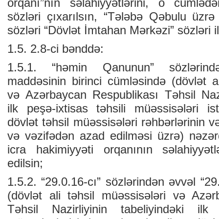
orqanı”nın səlahiyyətlərini, o cüml
sözləri çıxarılsın, “Tələbə Qəbulu üzrə
sözləri “Dövlət İmtahan Mərkəzi” sözləri il
1.5. 2.8-ci bənddə:
1.5.1. “həmin Qanunun” sözlərind
maddəsinin birinci cümləsində (dövlət al
və Azərbaycan Respublikası Təhsil Nazir
ilk peşə-ixtisas təhsili müəssisələri i
dövlət təhsil müəssisələri rəhbərlərinin v
və vəzifədən azad edilməsi üzrə) nəzə
icra hakimiyyəti orqanının səlahiyyətlə
edilsin;
1.5.2. “29.0.16-cı” sözlərindən əvvəl “
(dövlət ali təhsil müəssisələri və Azə
Təhsil Nazirliyinin tabeliyindəki ilk 