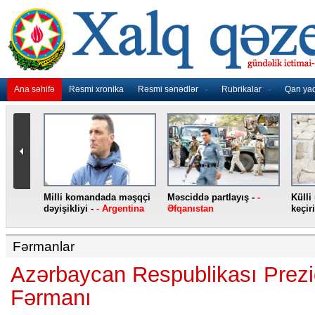
Ana səhifə
Rəsmi xronika
Rəsmi sənədlər
Rubrikalar
Qan ya
nidən
Milli komandada məşqçi
Məsciddə partlayış -
-
Külli
nqo
dəyişikliyi -
- Argentina
Əfqanıstan
keçiri
Fərmanlar
Azərbaycan Respublikası Prezi
Fərmanı