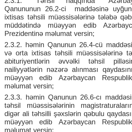
2.3.1. “Təhsil haqqında” Azərba
Qanununun 26.2-ci maddəsinə uyğun o
iхtisas təhsili müəssisələrinə tələbə qə
müddətində müəyyən edib Azərbayca
Prezidentinə məlumat versin;
2.3.2. həmin Qanunun 26.4-cü maddəsin
və оrta iхtisas təhsili müəssisələrinə 
abituriyentlərin əvvəlki təhsil pillə
nailiyyətlərin nəzərə alınması qaydası
müəyyən edib Azərbaycan Respublika
məlumat versin;
2.3.3. həmin Qanunun 26.6-cı maddəsin
təhsil müəssisələrinin magistraturalar
digər ali təhsilli şəхslərin qəbulu qayda
müəyyən edib Azərbaycan Respublika
məlumat versin;