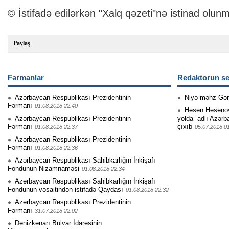
© İstifadə edilərkən "Xalq qəzeti"nə istinad olunm
Paylaş
Fərmanlar
Redaktorun se
Azərbaycan Respublikası Prezidentinin
Niyə məhz Gə
Fərmanı
01.08.2018 22:40
Həsən Həsənovu
Azərbaycan Respublikası Prezidentinin
yolda” adlı Azərb
Fərmanı
çıxıb
01.08.2018 22:37
05.07.2018 0
Azərbaycan Respublikası Prezidentinin
Fərmanı
01.08.2018 22:36
Azərbaycan Respublikası Sahibkarlığın İnkişafı
Fondunun Nizamnaməsi
01.08.2018 22:34
Azərbaycan Respublikası Sahibkarlığın İnkişafı
Fondunun vəsaitindən istifadə Qaydası
01.08.2018 22:32
Azərbaycan Respublikası Prezidentinin
Fərmanı
31.07.2018 22:02
Dənizkənarı Bulvar İdarəsinin