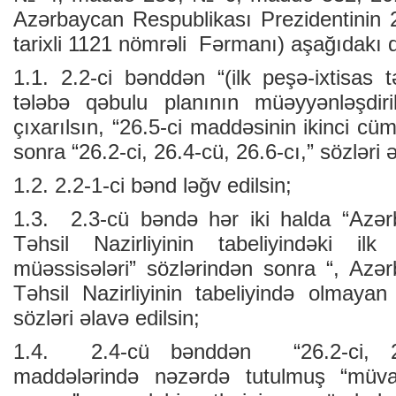
Azərbaycan Respublikası Prezidentinin 
tarixli 1121 nömrəli Fərmanı) aşağıdakı dəy
1.1. 2.2-ci bənddən “(ilk peşə-ixtisas t
tələbə qəbulu planının müəyyənləşdiri
çıxarılsın, “26.5-ci maddəsinin ikinci cü
sonra “26.2-ci, 26.4-cü, 26.6-cı,” sözləri ə
1.2. 2.2-1-ci bənd ləğv edilsin;
1.3. 2.3-cü bəndə hər iki halda “Azər
Təhsil Nazirliyinin tabeliyindəki ilk 
müəssisələri” sözlərindən sonra “, Azə
Təhsil Nazirliyinin tabeliyində olmayan 
sözləri əlavə edilsin;
1.4. 2.4-cü bənddən “26.2-ci, 2
maddələrində nəzərdə tutulmuş “müvaf