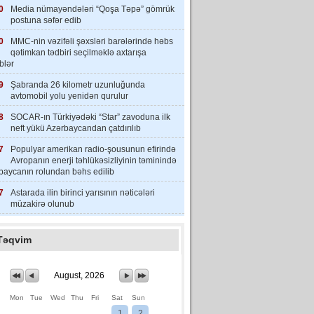
0
Media nümayəndələri “Qoşa Təpə” gömrük
postuna səfər edib
0
MMC-nin vəzifəli şəxsləri barələrində həbs
qətimkan tədbiri seçilməklə axtarışa
iblər
9
Şabranda 26 kilometr uzunluğunda
avtomobil yolu yenidən qurulur
8
SOCAR-ın Türkiyədəki “Star” zavoduna ilk
neft yükü Azərbaycandan çatdırılıb
7
Populyar amerikan radio-şousunun efirində
Avropanın enerji təhlükəsizliyinin təminində
baycanın rolundan bəhs edilib
7
Astarada ilin birinci yarısının nəticələri
müzakirə olunub
Təqvim
August, 2026
Mon
Tue
Wed
Thu
Fri
Sat
Sun
1
2