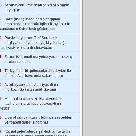
3
Azərbaycan Prezidenti şəhid ailələrinin
dayağıdır
2
Sərnişindaşımada gediş haqqının
artırılması bu sahədə iqtisadi layihələrin
laşmasına müsbət təsir göstərəcək
2
Pərviz Heydərov: Tarif Şurasının
nəqliyyatda qiymət dəyişikliyi ilə bağlı
rı inflyasiyaya səbəb olmayacaq
1
Zabrat istiqamətində yolda yaranan sıxlıq
aradan qaldırılıb
1
Türkiyəli hərbi qulluqçular ailə üzvləri ilə
birlikdə Azərbaycanda səfərdədirlər
0
Azərbaycanda dövlət siyasətinin
mərkəzində insan amili dayanır
9
Məlahət İbrahimqızı: Sosialyönümlü
layihələrin icrası dövlət siyasətinin
tetidir
8
Liberal dünya nizamı: böhranın səbəbləri
və “qapalı dairə” sindromu
7
“Sosial şəbəkələrdə şər-böhtan yayanlar