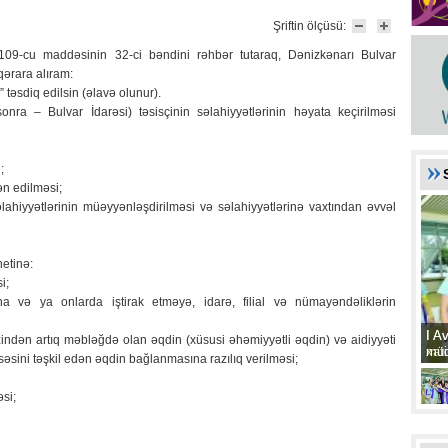
Şriftin ölçüsü:
 109-cu maddəsinin 32-ci bəndini rəhbər tutaraq, Dənizkənarı Bulvar
qərara alıram:
təsdiq edilsin (əlavə olunur).
nra – Bulvar İdarəsi) təsisçinin səlahiyyətlərinin həyata keçirilməsi
;
n edilməsi;
səlahiyyətlərinin müəyyənləşdirilməsi və səlahiyyətlərinə vaxtından əvvəl
etinə:
i;
sına və ya onlarda iştirak etməyə, idarə, filial və nümayəndəliklərin
I A
I A
faizindən artıq məbləğdə olan əqdin (xüsusi əhəmiyyətli əqdin) və aidiyyəti
xat
müd
ssəsini təşkil edən əqdin bağlanmasına razılıq verilməsi;
əsi;