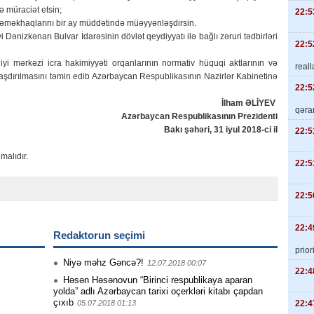
ə müraciət etsin;
22:5
və əməkhaqlarını bir ay müddətində müəyyənləşdirsin.
 Dənizkənarı Bulvar İdarəsinin dövlət qeydiyyatı ilə bağlı zəruri tədbirləri
22:5
yi mərkəzi icra hakimiyyəti orqanlarının normativ hüquqi aktlarının və
real
laşdırılmasını təmin edib Azərbaycan Respublikasının Nazirlər Kabinetinə
22:5
İlham ƏLİYEV
qəra
Azərbaycan Respublikasının Prezidenti
Bakı şəhəri, 31 iyul 2018-ci il
22:5
malıdır.
22:5
22:5
22:4
Redaktorun seçimi
priori
Niyə məhz Gəncə?!
12.07.2018 00:07
22:4
Həsən Həsənovun “Birinci respublikaya aparan
yolda” adlı Azərbaycan tarixi oçerkləri kitabı çapdan
çıxıb
22:4
05.07.2018 01:13