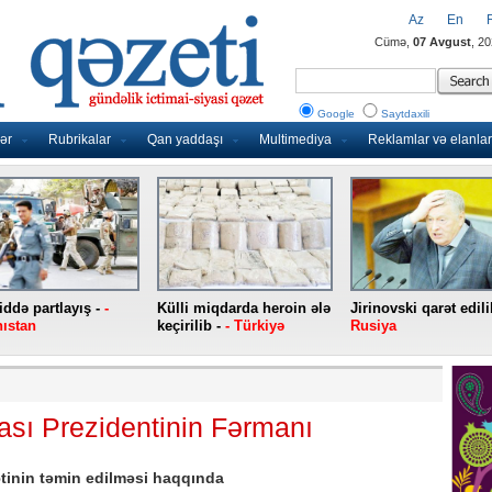
Az
En
Cümə,
07 Avgust
, 2
Google
Saytdaxili
ər
Rubrikalar
Qan yaddaşı
Multimediya
Reklamlar və elanlar
ddə partlayış -
-
Külli miqdarda heroin ələ
Jirinovski qarət edili
ıstan
keçirilib -
- Türkiyə
Rusiya
sı Prezidentinin Fərmanı
ətinin təmin edilməsi haqqında