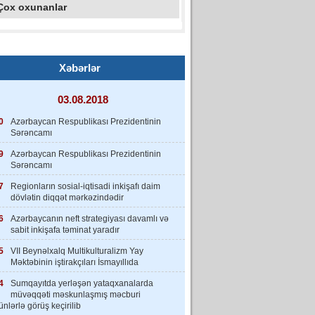
Çox oxunanlar
Xəbərlər
03.08.2018
0
Azərbaycan Respublikası Prezidentinin
Sərəncamı
9
Azərbaycan Respublikası Prezidentinin
Sərəncamı
7
Regionların sosial-iqtisadi inkişafı daim
dövlətin diqqət mərkəzindədir
6
Azərbaycanın neft strategiyası davamlı və
sabit inkişafa təminat yaradır
5
VII Beynəlxalq Multikulturalizm Yay
Məktəbinin iştirakçıları İsmayıllıda
4
Sumqayıtda yerləşən yataqxanalarda
müvəqqəti məskunlaşmış məcburi
nlərlə görüş keçirilib