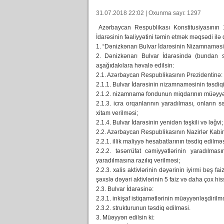
31.07.2018 22:02 | Oxunma sayı: 1297
Azərbaycan Respublikası Konstitusiyasının
İdarəsinin fəaliyyətini təmin etmək məqsədi ilə 
1. “Dənizkənarı Bulvar İdarəsinin Nizamnaməsi” 
2. Dənizkənarı Bulvar İdarəsində (bundan so
aşağıdakılara həvalə edilsin:
2.1. Azərbaycan Respublikasının Prezidentinə:
2.1.1. Bulvar İdarəsinin nizamnaməsinin təsdiqi
2.1.2. nizamnamə fondunun miqdarının müəyyə
2.1.3. icra orqanlarının yaradılması, onların 
xitam verilməsi;
2.1.4. Bulvar İdarəsinin yenidən təşkili və ləğvi;
2.2. Azərbaycan Respublikasının Nazirlər Kabin
2.2.1. illik maliyyə hesabatlarının təsdiq edilməs
2.2.2. təsərrüfat cəmiyyətlərinin yaradılma
yaradılmasına razılıq verilməsi;
2.2.3. xalis aktivlərinin dəyərinin iyirmi beş 
şəxslə dəyəri aktivlərinin 5 faiz və daha çox hi
2.3. Bulvar İdarəsinə:
2.3.1. inkişaf istiqamətlərinin müəyyənləşdirilm
2.3.2. strukturunun təsdiq edilməsi.
3. Müəyyən edilsin ki: