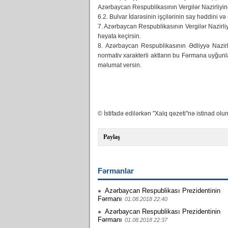
Azərbaycan Respublikasının Vergilər Nazirliyin
6.2. Bulvar İdarəsinin işçilərinin say həddini 
7. Azərbaycan Respublikasının Vergilər Nazirliyi
həyata keçirsin.
8. Azərbaycan Respublikasının Ədliyyə Nazirli
normativ xarakterli aktların bu Fərmana uyğun
məlumat versin.
© İstifadə edilərkən "Xalq qəzeti"nə istinad olun
Paylaş
Fərmanlar
Azərbaycan Respublikası Prezidentinin
Fərmanı
01.08.2018 22:40
Azərbaycan Respublikası Prezidentinin
Fərmanı
01.08.2018 22:37