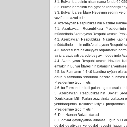
3.1. Bulvar İdarəsinin nizamnamə fondu 69 059
3.2. Bulvar İdarəsinin fəaliyyətinə rəhbərliyi hə
3.3. Bulvar İdarəsi İdarə Heyətinin sədrini və 
vəzifədən azad edir.
4. Azərbaycan Respublikasının Nazirlər Kabinet
4.1. Azərbaycan Respublikası Prezidentinin 
müddətində Azərbaycan Respublikasının Prezid
4.2. Azərbaycan Respublikası Nazirlər Kabine
müddətində təmin edib Azərbaycan Respublikas
4.3. mərkəzi icra hakimiyyəti orqanlarının nor
və icra vəziyyəti barədə beş ay müddətində Az
4.4. Azərbaycan Respublikasının Nazirlər Kab
əmlakının Bulvar İdarəsinin balansına verilməsi
4.5. bu Fərmanın 4.4-cü bəndinə uyğun olaraq 
onun nizamnamə fondunda nəzərə alınması üç
Prezidentinə təqdim etsin;
4.6. bu Fərmandan irəli gələn digər məsələləri h
5. Azərbaycan Respublikasının Dövlət Şəhərs
Dənizkənarı Milli Parkın ərazisində yerləşən 
yenidənqurma (rekonstruksiya) proqramının 
Prezidentinə təqdim etsin.
6. Dənizkənarı Bulvar İdarəsi:
6.1. dövlət qeydiyyatına alınması üçün bu F
dövlət qeydiyyatı və dövlət reyestri haqqı