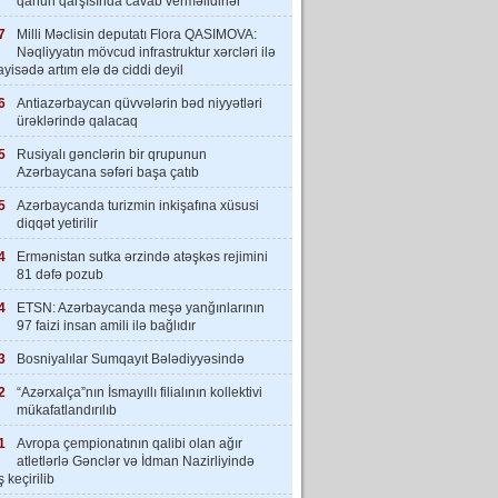
qanun qarşısında cavab verməlidirlər”
7
Milli Məclisin deputatı Flora QASIMOVA:
Nəqliyyatın mövcud infrastruktur xərcləri ilə
yisədə artım elə də ciddi deyil
6
Antiazərbaycan qüvvələrin bəd niyyətləri
ürəklərində qalacaq
5
Rusiyalı gənclərin bir qrupunun
Azərbaycana səfəri başa çatıb
5
Azərbaycanda turizmin inkişafına xüsusi
diqqət yetirilir
4
Ermənistan sutka ərzində atəşkəs rejimini
81 dəfə pozub
4
ETSN: Azərbaycanda meşə yanğınlarının
97 faizi insan amili ilə bağlıdır
3
Bosniyalılar Sumqayıt Bələdiyyəsində
2
“Azərxalça”nın İsmayıllı filialının kollektivi
mükafatlandırılıb
1
Avropa çempionatının qalibi olan ağır
atletlərlə Gənclər və İdman Nazirliyində
 keçirilib