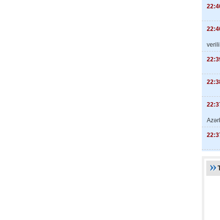
22:4
22:4
veril
22:3
22:3
22:3
Azər
22:3