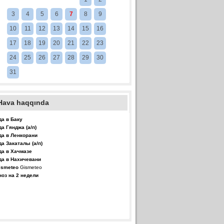
3
4
5
6
7
8
9
10
11
12
13
14
15
16
17
18
19
20
21
22
23
24
25
26
27
28
29
30
31
Hava haqqında
да в Баку
да Гянджа (а/п)
да в Ленкорани
да Закаталы (а/п)
да в Хачмазе
да в Нахичевани
Gismeteo
ноз на 2 недели