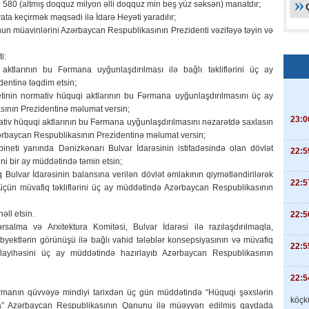
 580 (altmış doqquz milyon əlli doqquz min beş yüz səksən) manatdır;
yata keçirmək məqsədi ilə İdarə Heyəti yaradılır;
onun müavinlərini Azərbaycan Respublikasının Prezidenti vəzifəyə təyin və
i:
aktlarının bu Fərmana uyğunlaşdırılması ilə bağlı təkliflərini üç ay
entinə təqdim etsin;
tinin normativ hüquqi aktlarının bu Fərmana uyğunlaşdırılmasını üç ay
ının Prezidentinə məlumat versin;
23:0
mativ hüquqi aktlarının bu Fərmana uyğunlaşdırılmasını nəzarətdə saxlasın
ərbaycan Respublikasının Prezidentinə məlumat versin;
ineti yanında Dənizkənarı Bulvar İdarəsinin istifadəsində olan dövlət
22:5
ni bir ay müddətində təmin etsin;
Bulvar İdarəsinin balansına verilən dövlət əmlakının qiymətləndirilərək
22:5
ün müvafiq təkliflərini üç ay müddətində Azərbaycan Respublikasının
əll etsin.
22:5
alma və Arxitektura Komitəsi, Bulvar İdarəsi ilə razılaşdırılmaqla,
obyektlərin görünüşü ilə bağlı vahid tələblər konsepsiyasının və müvafiq
22:5
layihəsini üç ay müddətində hazırlayıb Azərbaycan Respublikasının
22:5
ərmanın qüvvəyə mindiyi tarixdən üç gün müddətində “Hüquqi şəxslərin
köçkü
nda” Azərbaycan Respublikasının Qanunu ilə müəyyən edilmiş qaydada