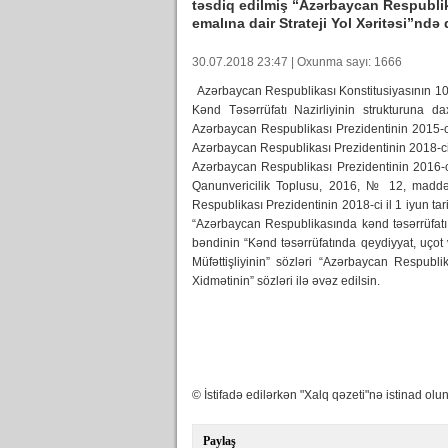
təsdiq edilmiş “Azərbaycan Respublik
emalına dair Strateji Yol Xəritəsi”ndə
30.07.2018 23:47 | Oxunma sayı: 1666
Azərbaycan Respublikası Konstitusiyasının 10
Kənd Təsərrüfatı Nazirliyinin strukturuna d
Azərbaycan Respublikası Prezidentinin 2015-ci 
Azərbaycan Respublikası Prezidentinin 2018-ci 
Azərbaycan Respublikası Prezidentinin 2016-c
Qanunvericilik Toplusu, 2016, № 12, ma
Respublikası Prezidentinin 2018-ci il 1 iyun tari
“Azərbaycan Respublikasında kənd təsərrüfatı m
bəndinin “Kənd təsərrüfatında qeydiyyat, uçot 
Müfəttişliyinin” sözləri “Azərbaycan Respubl
Xidmətinin” sözləri ilə əvəz edilsin.
© İstifadə edilərkən "Xalq qəzeti"nə istinad olun
Paylaş