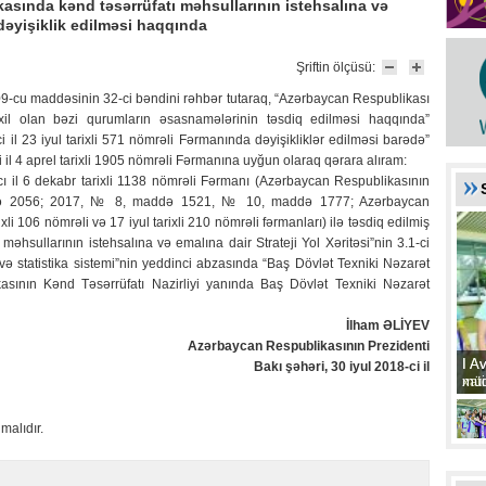
asında kənd təsərrüfatı məhsullarının istehsalına və
 dəyişiklik edilməsi haqqında
Şriftin ölçüsü:
9-cu maddəsinin 32-ci bəndini rəhbər tutaraq, “Azərbaycan Respublikası
axil olan bəzi qurumların əsasnamələrinin təsdiq edilməsi haqqında”
il 23 iyul tarixli 571 nömrəli Fərmanında dəyişikliklər edilməsi barədə”
il 4 aprel tarixli 1905 nömrəli Fərmanına uyğun olaraq qərara alıram:
ı il 6 dekabr tarixli 1138 nömrəli Fərmanı (Azərbaycan Respublikasının
ddə 2056; 2017, № 8, maddə 1521, № 10, maddə 1777; Azərbaycan
xli 106 nömrəli və 17 iyul tarixli 210 nömrəli fərmanları) ilə təsdiq edilmiş
əhsullarının istehsalına və emalına dair Strateji Yol Xəritəsi”nin 3.1-ci
və statistika sistemi”nin yeddinci abzasında “Baş Dövlət Texniki Nəzarət
ikasının Kənd Təsərrüfatı Nazirliyi yanında Baş Dövlət Texniki Nəzarət
İlham ƏLİYEV
Azərbaycan Respublikasının Prezidenti
I A
I A
Bakı şəhəri, 30 iyul 2018-ci il
xat
müd
malıdır.