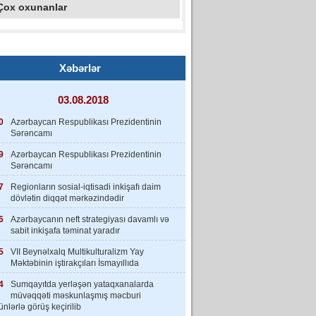
Çox oxunanlar
Xəbərlər
03.08.2018
0
Azərbaycan Respublikası Prezidentinin
Sərəncamı
9
Azərbaycan Respublikası Prezidentinin
Sərəncamı
7
Regionların sosial-iqtisadi inkişafı daim
dövlətin diqqət mərkəzindədir
6
Azərbaycanın neft strategiyası davamlı və
sabit inkişafa təminat yaradır
5
VII Beynəlxalq Multikulturalizm Yay
Məktəbinin iştirakçıları İsmayıllıda
4
Sumqayıtda yerləşən yataqxanalarda
müvəqqəti məskunlaşmış məcburi
nlərlə görüş keçirilib