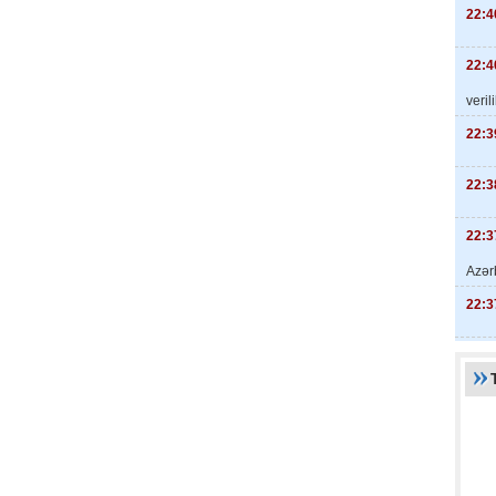
22:4
22:4
veril
22:3
22:3
22:3
Azər
22:3