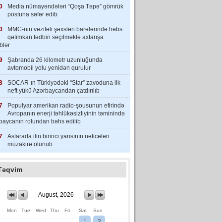
0
Media nümayəndələri “Qoşa Təpə” gömrük
postuna səfər edib
0
MMC-nin vəzifəli şəxsləri barələrində həbs
qətimkan tədbiri seçilməklə axtarışa
iblər
9
Şabranda 26 kilometr uzunluğunda
avtomobil yolu yenidən qurulur
8
SOCAR-ın Türkiyədəki “Star” zavoduna ilk
neft yükü Azərbaycandan çatdırılıb
7
Populyar amerikan radio-şousunun efirində
Avropanın enerji təhlükəsizliyinin təminində
baycanın rolundan bəhs edilib
7
Astarada ilin birinci yarısının nəticələri
müzakirə olunub
Təqvim
August, 2026
Mon
Tue
Wed
Thu
Fri
Sat
Sun
1
2