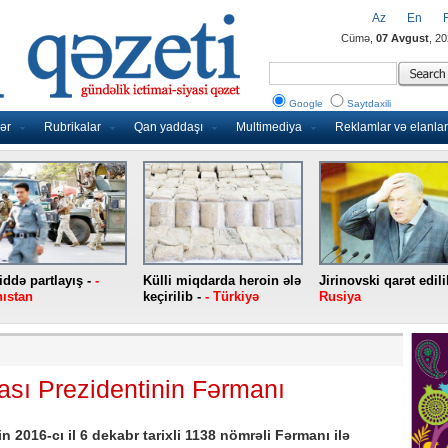
Az
En
Cümə,
07 Avgust
, 2
Google
Saytdaxili
ər
Rubrikalar
Qan yaddaşı
Multimediya
Reklamlar və elanlar
ddə partlayış -
-
Külli miqdarda heroin ələ
Jirinovski qarət edili
ıstan
keçirilib -
- Türkiyə
Rusiya
sı Prezidentinin Fərmanı
2016-cı il 6 dekabr tarixli 1138 nömrəli Fərmanı ilə