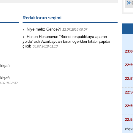
Redaktorun seçimi
Niyə məhz Gəncə?!
12.07.2018 00:07
Həsən Həsənovun “Birinci respublikaya aparan
yolda” adlı Azərbaycan tarixi oçerkləri kitabı çapdan
çıxıb
05.07.2018 01:13
23:0
22:5
kişafı
kişafı
22:5
8.2018 22:32
22:5
22:5
22:5
köçkü