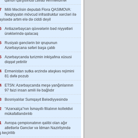
qanun qarşısında cavab verməlidirlər”
7
Milli Məclisin deputatı Flora QASIMOVA:
Nəqliyyatın mövcud infrastruktur xərcləri ilə
yisədə artım elə də ciddi deyil
6
Antiazərbaycan qüvvələrin bəd niyyətləri
ürəklərində qalacaq
5
Rusiyalı gənclərin bir qrupunun
Azərbaycana səfəri başa çatıb
5
Azərbaycanda turizmin inkişafına xüsusi
diqqət yetirilir
4
Ermənistan sutka ərzində atəşkəs rejimini
81 dəfə pozub
4
ETSN: Azərbaycanda meşə yanğınlarının
97 faizi insan amili ilə bağlıdır
3
Bosniyalılar Sumqayıt Bələdiyyəsində
2
“Azərxalça”nın İsmayıllı filialının kollektivi
mükafatlandırılıb
1
Avropa çempionatının qalibi olan ağır
atletlərlə Gənclər və İdman Nazirliyində
 keçirilib