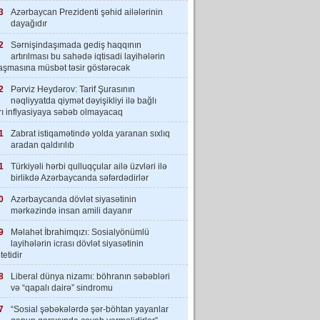
3
Azərbaycan Prezidenti şəhid ailələrinin
dayağıdır
2
Sərnişindaşımada gediş haqqının
artırılması bu sahədə iqtisadi layihələrin
laşmasına müsbət təsir göstərəcək
2
Pərviz Heydərov: Tarif Şurasının
nəqliyyatda qiymət dəyişikliyi ilə bağlı
rı inflyasiyaya səbəb olmayacaq
1
Zabrat istiqamətində yolda yaranan sıxlıq
aradan qaldırılıb
1
Türkiyəli hərbi qulluqçular ailə üzvləri ilə
birlikdə Azərbaycanda səfərdədirlər
0
Azərbaycanda dövlət siyasətinin
mərkəzində insan amili dayanır
9
Məlahət İbrahimqızı: Sosialyönümlü
layihələrin icrası dövlət siyasətinin
tetidir
8
Liberal dünya nizamı: böhranın səbəbləri
və “qapalı dairə” sindromu
7
“Sosial şəbəkələrdə şər-böhtan yayanlar