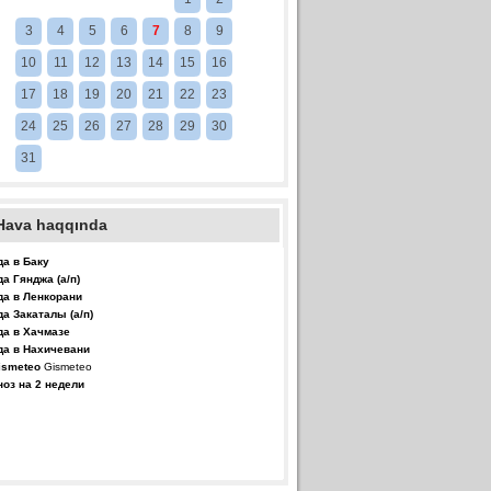
3
4
5
6
7
8
9
10
11
12
13
14
15
16
17
18
19
20
21
22
23
24
25
26
27
28
29
30
31
Hava haqqında
да в Баку
да Гянджа (а/п)
да в Ленкорани
да Закаталы (а/п)
да в Хачмазе
да в Нахичевани
Gismeteo
ноз на 2 недели