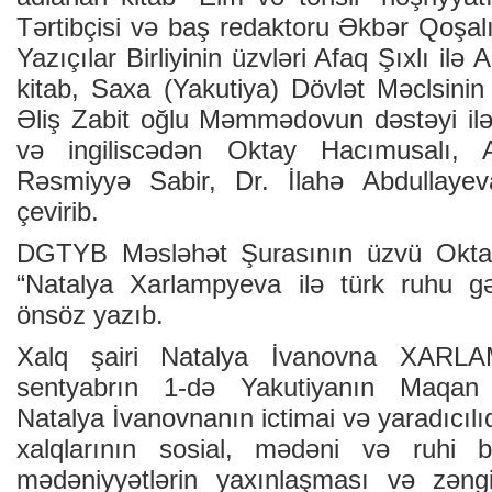
Tərtibçisi və baş redaktoru Əkbər Qoşalı
Yazıçılar Birliyinin üzvləri Afaq Şıxlı ilə
kitab, Saxa (Yakutiya) Dövlət Məclsini
Əliş Zabit oğlu Məmmədovun dəstəyi ilə 
və ingiliscədən Oktay Hacımusalı, A
Rəsmiyyə Sabir, Dr. İlahə Abdullaye
çevirib.
DGTYB Məsləhət Şurasının üzvü Oktay
“Natalya Xarlampyeva ilə türk ruhu gə
önsöz yazıb.
Xalq şairi Natalya İvanovna XARLA
sentyabrın 1-də Yakutiyanın Maqan
Natalya İvanovnanın ictimai və yaradıcılıq
xalqlarının sosial, mədəni və ruhi b
mədəniyyətlərin yaxınlaşması və zəngi