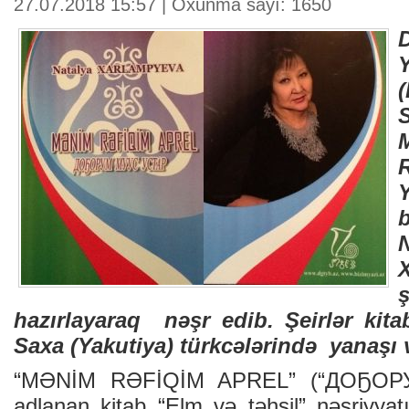
27.07.2018 15:57 | Oxunma sayı: 1650
Y
hazırlayaraq nəşr edib. Şeirlər kit
Saxa (Yakutiya) türkcələrində yanaşı v
“MƏNİM RƏFİQİM APREL” (“ДОҔОР
adlanan kitab “Elm və təhsil” nəşriyyat