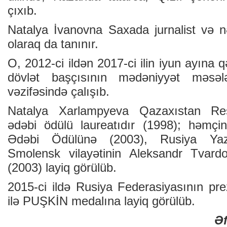
çıxıb.
Natalya İvanovna Saxada jurnalist və nəş
olaraq da tanınır.
O, 2012-ci ildən 2017-ci ilin iyun ayına 
dövlət başçısının mədəniyyət məsələ
vəzifəsində çalışıb.
Natalya Xarlampyeva Qazaxıstan Resp
ədəbi ödülü laureatıdır (1998); həmçi
Ədəbi Ödülünə (2003), Rusiya Yazıç
Smolensk vilayətinin Aleksandr Tvard
(2003) layiq görülüb.
2015-ci ildə Rusiya Federasiyasının pre
ilə PUŞKİN medalına layiq görülüb.
Ə