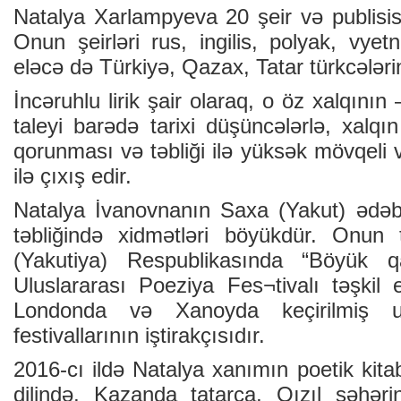
Natalya Xarlampyeva 20 şeir və publisisti
Onun şeirləri rus, ingilis, polyak, vyetn
eləcə də Türkiyə, Qazax, Tatar türkcələrin
İncəruhlu lirik şair olaraq, o öz xalqının
taleyi barədə tarixi düşüncələrlə, xalqı
qorunması və təbliği ilə yüksək mövqeli v
ilə çıxış edir.
Natalya İvanovnanın Saxa (Yakut) ədəbi
təbliğində xidmətləri böyükdür. Onun
(Yakutiya) Respublikasında “Böyük q
Uluslararası Poeziya Fes¬tivalı təşkil 
Londonda və Xanoyda keçirilmiş ul
festivallarının iştirakçısıdır.
2016-cı ildə Natalya xanımın poetik kitab
dilində, Kazanda tatarca, Qızıl şəhəri