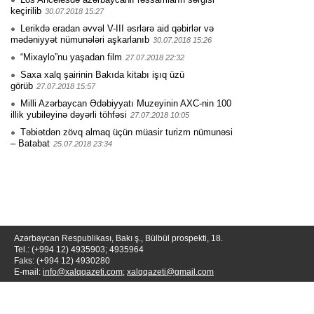
keçirilib
30.07.2018 15:27
Lerikdə eradan əvvəl V-III əsrlərə aid qəbirlər və
mədəniyyət nümunələri aşkarlanıb
30.07.2018 15:26
“Mixaylo”nu yaşadan film
27.07.2018 22:32
Saxa xalq şairinin Bakıda kitabı işıq üzü
görüb
27.07.2018 15:57
Milli Azərbaycan Ədəbiyyatı Muzeyinin AXC-nin 100
illik yubileyinə dəyərli töhfəsi
27.07.2018 10:05
Təbiətdən zövq almaq üçün müasir turizm nümunəsi
– Batabat
25.07.2018 23:34
Azərbaycan Respublikası, Bakı ş., Bülbül prospekti, 18.
Tel.: (+994 12) 4935903; 4935964
Faks: (+994 12) 4930280
E-mail:
info@xalqqazeti.com
;
xalqqazeti@gmail.com