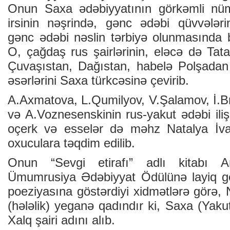
Onun Saxa ədəbiyyatının görkəmli nüm
irsinin nəşrində, gənc ədəbi qüvvələr
gənc ədəbi nəslin tərbiyə olunmasında b
O, çağdaş rus şairlərinin, eləcə də Tata
Çuvaşıstan, Dağıstan, habelə Polşadan 
əsərlərini Saxa türkcəsinə çevirib.
A.Axmatova, L.Qumilyov, V.Şalamov, İ.B
və A.Voznesenskinin rus-yakut ədəbi ilişk
oçerk və esselər də məhz Natalya İv
oxuculara təqdim edilib.
Onun “Sevgi etirafı” adlı kitabı 
Ümumrusiya Ədəbiyyat Ödülünə layiq gö
poeziyasına göstərdiyi xidmətlərə görə,
(hələlik) yeganə qadındır ki, Saxa (Yaku
Xalq şairi adını alıb.