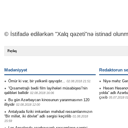
© İstifadə edilərkən "Xalq qəzeti"nə istinad olunm
Paylaş
Mədəniyyət
Redaktorun se
Ömür ki var, bir yelkənli qayıqdır...
Niyə məhz Gə
02.08.2018 21:51
“Qısametrajlı bədii film layihələri müsabiqəsi”nin
Həsən Həsənovu
qalibləri bəllidir
yolda” adlı Azərb
02.08.2018 16:06
çıxıb
05.07.2018 0
Bu gün Azərbaycan kinosunun yaranmasının 120
illiyidir
02.08.2018 12:00
Antalyada fiziki imkanları məhdud rəssamlarımızın
“Bir millət, iki dövlət” adlı sərgisi keçirilib
01.08.2018
15:59
Los Ancelesdə azərbaycanlı rəssamların sərgisi