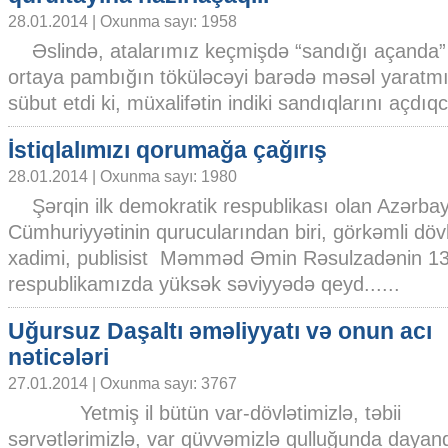
28.01.2014 | Oxunma sayı: 1958
Əslində, atalarımız keçmişdə “sandığı açanda”
ortaya pambığın töküləcəyi barədə məsəl yarat
sübut etdi ki, müxalifətin indiki sandıqlarını açdıq
İstiqlalımızı qorumağa çağırış
28.01.2014 | Oxunma sayı: 1980
Şərqin ilk demokratik respublikası olan Azərba
Cümhuriyyətinin qurucularından biri, görkəmli döv
xadimi, publisist Məmməd Əmin Rəsulzadənin 130 i
respublikamızda yüksək səviyyədə qeyd......
Uğursuz Daşaltı əməliyyatı və onun acı
nəticələri
27.01.2014 | Oxunma sayı: 3767
Yetmiş il bütün var-dövlətimizlə, təbii
sərvətlərimizlə, var qüvvəmizlə qulluğunda dayan