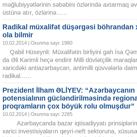
məğlubiyyətlərinin səbəbini özlərində axtarmaq əvə
üstünə atır, özlərinə......
Radikal müxalifət düşərgəsi böhrandan 
ola bilmir
10.02.2014 | Oxunma sayı: 1980
Qabil Hüseynli: Müxalifətin birliyini gah İsa Qə
da Əli Kərimli heçə endirir Milli dövlətçilik maraql
xaricdəki antiazərbaycan, antimilli qüvvələrlə da
radikal......
Prezident İlham ƏLİYEV: “Azərbaycanın 
potensialının gücləndirilməsində regiona
proqramların çox böyük rolu olmuşdur”
10.02.2014 | Oxunma sayı: 2285
Azərbaycanda bazar iqtisadiyyatı prinsiplərini
xarici investisiyaların qeyri-neft sektoruna, xüsus