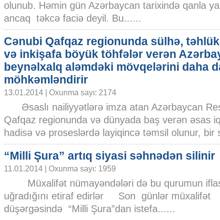
olunub. Həmin gün Azərbaycan tarixində qanla yazı
ancaq təkcə faciə deyil. Bu......
Cənubi Qafqaz regionunda sülhə, təhlük
və inkişafa böyük töhfələr verən Azərb
beynəlxalq aləmdəki mövqelərini daha d
möhkəmləndirir
13.01.2014 | Oxunma sayı: 2174
Əsaslı nailiyyətlərə imza atan Azərbaycan Res
Qafqaz regionunda və dünyada baş verən əsas iqt
hadisə və proseslərdə layiqincə təmsil olunur, bir sı
“Milli Şura” artıq siyasi səhnədən silinir
11.01.2014 | Oxunma sayı: 1959
Müxalifət nümayəndələri də bu qurumun ifla
uğradığını etiraf edirlər Son günlər müxalifət
düşərgəsində “Milli Şura”dan istefa......