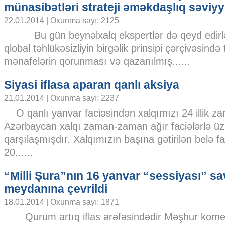
münasibətləri strateji əməkdaşlıq səviy
22.01.2014 | Oxunma sayı: 2125
Bu gün beynəlxalq ekspertlər də qeyd edirlər
qlobal təhlükəsizliyin birgəlik prinsipi çərçivəsində
mənafelərin qorunması və qazanılmış......
Siyasi iflasa aparan qanlı aksiya
21.01.2014 | Oxunma sayı: 2237
O qanlı yanvar faciəsindən xalqımızı 24 illik zama
Azərbaycan xalqı zaman-zaman ağır faciələrlə üzl
qarşılaşmışdır. Xalqımızın başına gətirilən belə fa
20......
“Milli Şura”nın 16 yanvar “sessiyası” s
meydanına çevrildi
18.01.2014 | Oxunma sayı: 1871
Qurum artıq iflas ərəfəsindədir Məşhur komed