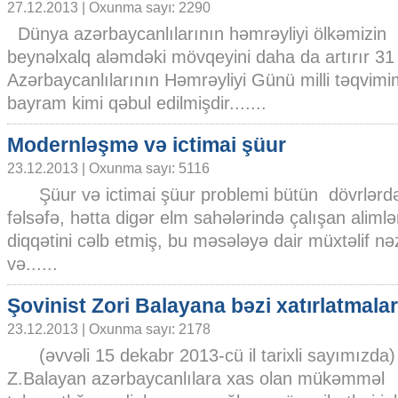
27.12.2013 | Oxunma sayı: 2290
Dünya azərbaycanlılarının həmrəyliyi ölkəmizin
beynəlxalq aləmdəki mövqeyini daha da artırır 3
Azərbaycanlılarının Həmrəyliyi Günü milli təqvimimi
bayram kimi qəbul edilmişdir.......
Modernləşmə və ictimai şüur
23.12.2013 | Oxunma sayı: 5116
Şüur və ictimai şüur problemi bütün dövrlərdə
fəlsəfə, hətta digər elm sahələrində çalışan alimlə
diqqətini cəlb etmiş, bu məsələyə dair müxtəlif nəz
və......
Şovinist Zori Balayana bəzi xatırlatmalar
23.12.2013 | Oxunma sayı: 2178
(əvvəli 15 dekabr 2013-cü il tarixli sayımızda)
Z.Balayan azərbaycanlılara xas olan mükəmməl