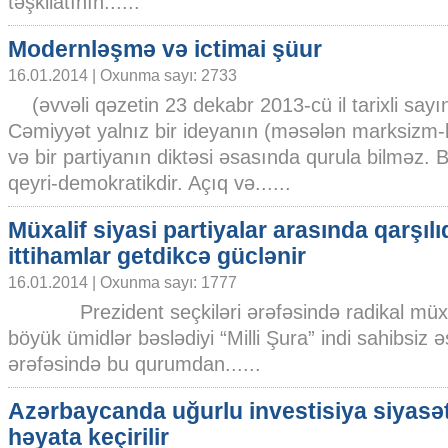
təşkilatının......
Modernləşmə və ictimai şüur
16.01.2014 | Oxunma sayı: 2733
(əvvəli qəzetin 23 dekabr 2013-cü il tarixli sayı
Cəmiyyət yalnız bir ideyanın (məsələn marksizm-
və bir partiyanın diktəsi əsasında qurula bilməz. 
qeyri-demokratikdir. Açıq və......
Müxalif siyasi partiyalar arasında qarşılıq
ittihamlar getdikcə güclənir
16.01.2014 | Oxunma sayı: 1777
Prezident seçkiləri ərəfəsində radikal müxal
böyük ümidlər bəslədiyi “Milli Şura” indi sahibsiz 
ərəfəsində bu qurumdan......
Azərbaycanda uğurlu investisiya siyasət
həyata keçirilir