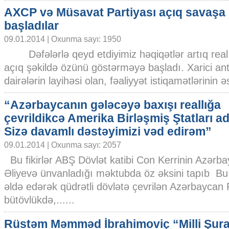
AXCP və Müsavat Partiyası açıq savaşa
başladılar
09.01.2014 | Oxunma sayı: 1950
Dəfələrlə qeyd etdiyimiz həqiqətlər artıq real
açıq şəkildə özünü göstərməyə başladı. Xarici ant
dairələrin layihəsi olan, fəaliyyət istiqamətlərinin əs
“Azərbaycanın gələcəyə baxışı reallığa
çevrildikcə Amerika Birləşmiş Ştatları a
Sizə davamlı dəstəyimizi vəd edirəm”
09.01.2014 | Oxunma sayı: 2057
Bu fikirlər ABŞ Dövlət katibi Con Kerrinin Azərba
Əliyevə ünvanladığı məktubda öz əksini tapıb Bu 
əldə edərək qüdrətli dövlətə çevrilən Azərbaycan 
bütövlükdə,......
Rüstəm Məmməd İbrahimoviç “Milli Şur