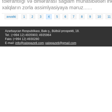
tolerantlığı və dinlərarası sağlam münasibətləri i
xalqların zorla assimlyasiyaya məruz......
əvvəlki
1
2
3
4
5
6
7
8
9
10
11
Azərbaycan Respublikası, Bakı ş., Bülbül prospekti, 18.
Tel.: (+994 12) 4935903; 4935964
Faks: (+994 12) 4930280
E-mail:
info@xalqqazeti.com
;
xalqqazeti@gmail.com