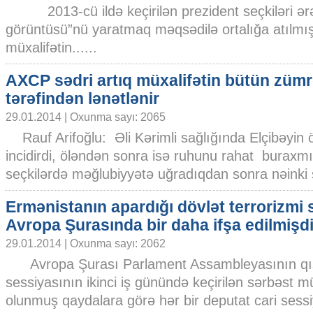
2013-cü ildə keçirilən prezident seçkiləri ərəfə
görüntüsü”nü yaratmaq məqsədilə ortalığa atılmış
müxalifətin......
AXCP sədri artıq müxalifətin bütün zümr
tərəfindən lənətlənir
29.01.2014 | Oxunma sayı: 2065
Rauf Arifoğlu: Əli Kərimli sağlığında Elçibəyin
incidirdi, öləndən sonra isə ruhunu rahat buraxmı
seçkilərdə məğlubiyyətə uğradıqdan sonra nəinki si
Ermənistanın apardığı dövlət terrorizmi 
Avropa Şurasında bir daha ifşa edilmişdi
29.01.2014 | Oxunma sayı: 2062
Avropa Şurası Parlament Assambleyasının qı
sessiyasının ikinci iş günündə keçirilən sərbəst m
olunmuş qaydalara görə hər bir deputat cari sess