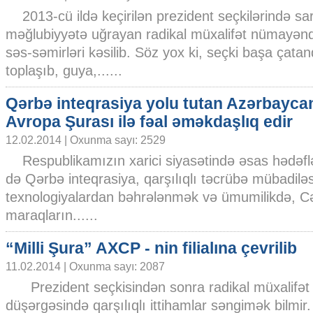
2013-cü ildə keçirilən prezident seçkilərində sar
məğlubiyyətə uğrayan radikal müxalifət nümayəndə
səs-səmirləri kəsilib. Söz yox ki, seçki başa çat
toplaşıb, guya,......
Qərbə inteqrasiya yolu tutan Azərbayca
Avropa Şurası ilə fəal əməkdaşlıq edir
12.02.2014 | Oxunma sayı: 2529
Respublikamızın xarici siyasətində əsas hədəflə
də Qərbə inteqrasiya, qarşılıqlı təcrübə mübadilə
texnologiyalardan bəhrələnmək və ümumilikdə, C
maraqların......
“Milli Şura” AXCP - nin filialına çevrilib
11.02.2014 | Oxunma sayı: 2087
Prezident seçkisindən sonra radikal müxalifət
düşərgəsində qarşılıqlı ittihamlar səngimək bilmir