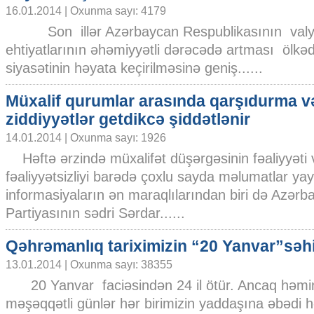
16.01.2014 | Oxunma sayı: 4179
Son illər Azərbaycan Respublikasının valy
ehtiyatlarının əhəmiyyətli dərəcədə artması ölkəd
siyasətinin həyata keçirilməsinə geniş......
Müxalif qurumlar arasında qarşıdurma v
ziddiyyətlər getdikcə şiddətlənir
14.01.2014 | Oxunma sayı: 1926
Həftə ərzində müxalifət düşərgəsinin fəaliyyəti 
fəaliyyətsizliyi barədə çoxlu sayda məlumatlar yay
informasiyaların ən maraqlılarından biri də Azər
Partiyasının sədri Sərdar......
Qəhrəmanlıq tariximizin “20 Yanvar”səhi
13.01.2014 | Oxunma sayı: 38355
20 Yanvar faciəsindən 24 il ötür. Ancaq həmi
məşəqqətli günlər hər birimizin yaddaşına əbədi 