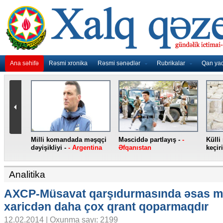
Ana səhifə
Rəsmi xronika
Rəsmi sənədlər
Rubrikalar
Qan ya
qarət edilib -
-
Yeni “iPhone”
“Atletiko” Lemarı transfer
smartfonları -
- ABŞ
edib -
- İspaniya
Analitika
AXCP-Müsavat qarşıdurmasında əsas 
xaricdən daha çox qrant qoparmaqdır
12.02.2014 | Oxunma sayı: 2199