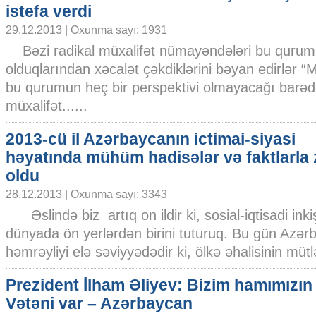
istefa verdi
29.12.2013 | Oxunma sayı: 1931
Bəzi radikal müxalifət nümayəndələri bu quru
olduqlarından xəcalət çəkdiklərini bəyan edirlər “
bu qurumun heç bir perspektivi olmayacağı barədə i
müxalifət......
2013-cü il Azərbaycanın ictimai-siyasi
həyatında mühüm hadisələr və faktlarla
oldu
28.12.2013 | Oxunma sayı: 3343
Əslində biz artıq on ildir ki, sosial-iqtisadi inki
dünyada ön yerlərdən birini tuturuq. Bu gün Azərb
həmrəyliyi elə səviyyədədir ki, ölkə əhalisinin mütlə
Prezident İlham Əliyev: Bizim hamımızın 
Vətəni var – Azərbaycan