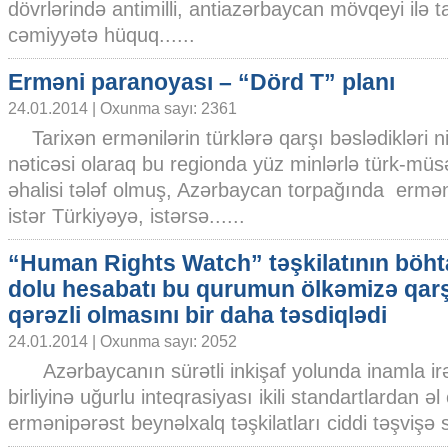
dövrlərində antimilli, antiazərbaycan mövqeyi i
cəmiyyətə hüquq......
Erməni paranoyası – “Dörd T” planı
24.01.2014 | Oxunma sayı: 2361
Tarixən ermənilərin türklərə qarşı bəslədikləri ni
nəticəsi olaraq bu regionda yüz minlərlə türk-mü
əhalisi tələf olmuş, Azərbaycan torpağında ermən
istər Türkiyəyə, istərsə......
“Human Rights Watch” təşkilatının böht
dolu hesabatı bu qurumun ölkəmizə qarş
qərəzli olmasını bir daha təsdiqlədi
24.01.2014 | Oxunma sayı: 2052
Azərbaycanın sürətli inkişaf yolunda inamla irə
birliyinə uğurlu inteqrasiyası ikili standartlardan 
ermənipərəst beynəlxalq təşkilatları ciddi təşvişə sa