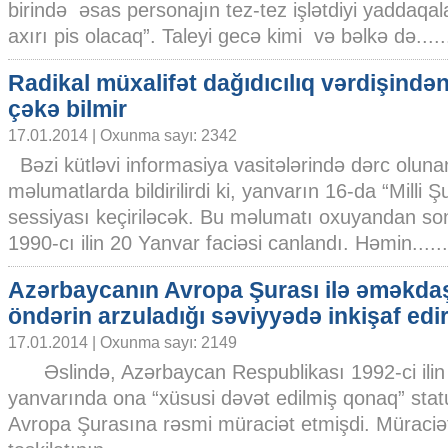
birində əsas personajın tez-tez işlətdiyi yaddaqa
axırı pis olacaq”. Taleyi gecə kimi və bəlkə də.....
Radikal müxalifət dağıdıcılıq vərdişindən
çəkə bilmir
17.01.2014 | Oxunma sayı: 2342
Bəzi kütləvi informasiya vasitələrində dərc oluna
məlumatlarda bildirilirdi ki, yanvarın 16-da “Milli
sessiyası keçiriləcək. Bu məlumatı oxuyandan so
1990-cı ilin 20 Yanvar faciəsi canlandı. Həmin......
Azərbaycanın Avropa Şurası ilə əməkdaş
öndərin arzuladığı səviyyədə inkişaf edi
17.01.2014 | Oxunma sayı: 2149
Əslində, Azərbaycan Respublikası 1992-ci ilin
yanvarında ona “xüsusi dəvət edilmiş qonaq” stat
Avropa Şurasına rəsmi müraciət etmişdi. Müraciə