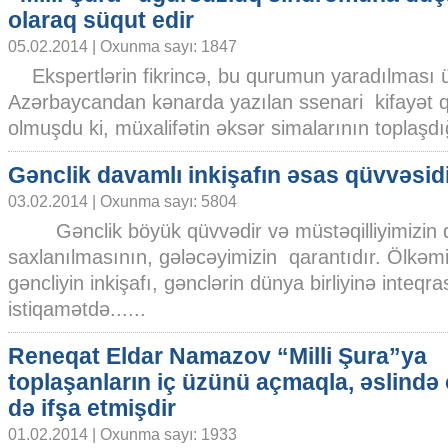
olaraq süqut edir
05.02.2014 | Oxunma sayı: 1847
Ekspertlərin fikrincə, bu qurumun yaradılması 
Azərbaycandan kənarda yazılan ssenari kifayət q
olmuşdu ki, müxalifətin əksər simalarının toplaşdığ
Gənclik davamlı inkişafın əsas qüvvəsid
03.02.2014 | Oxunma sayı: 5804
Gənclik böyük qüvvədir və müstəqilliyimizin 
saxlanılmasının, gələcəyimizin qarantıdır. Ölkəm
gəncliyin inkişafı, gənclərin dünya birliyinə inteqr
istiqamətdə......
Reneqat Eldar Namazov “Milli Şura”ya
toplaşanların iç üzünü açmaqla, əslində
də ifşa etmişdir
01.02.2014 | Oxunma sayı: 1933