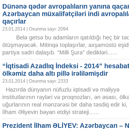
Dünənə qədər avropalıların yanına qaça
Azərbaycan müxalifətçiləri indi avropalı
qaçırlar
23.01.2014 | Oxunma sayı: 2094
Belə getsə bu adamların qatıldığı heç bir təd
ötüşməyəcək. Mitinqə toplaşırlar, axşamüstü eşidir
partiya sədri dalaşıb. “Milli Şura” dedikləri......
“İqtisadi Azadlıq İndeksi - 2014” hesaba
ölkəmiz daha altı pillə irəliləmişdir
23.01.2014 | Oxunma sayı: 2333
Hazırda dünyanın nüfuzlu iqtisadi və maliyyə
institutlarının rəyləri və proqnozları, ən əsası, ölkə
uğurlarının real mənzərəsi bir daha təsdiq edir ki
İlham Əliyevin bəyan etdiyi strateji......
Prezident İlham ƏLİYEV: Azərbaycan –