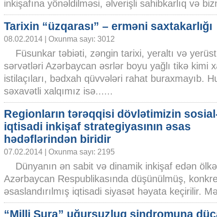
inkişafına yönəldilməsi, əlverişli sahibkarlıq və bizn
Tarixin “üzqarası” – erməni saxtakarlığı
08.02.2014 | Oxunma sayı: 3012
Füsunkar təbiəti, zəngin tarixi, yeraltı və yerüs
sərvətləri Azərbaycan əsrlər boyu yağlı tikə kimi x
istilaçıları, bədxah qüvvələri rahat buraxmayıb. 
səxavətli xalqımız isə......
Regionların tərəqqisi dövlətimizin sosial
iqtisadi inkişaf strategiyasının əsas
hədəflərindən biridir
07.02.2014 | Oxunma sayı: 2195
Dünyanın ən sabit və dinamik inkişaf edən ölkəl
Azərbaycan Respublikasında düşünülmüş, konkre
əsaslandırılmış iqtisadi siyasət həyata keçirilir. Mə
“Milli Şura” uğursuzluq sindromuna düç