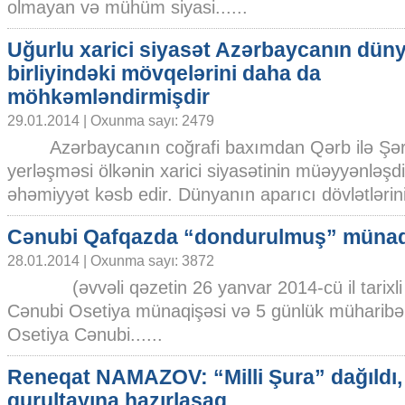
olmayan və mühüm siyasi......
Uğurlu xarici siyasət Azərbaycanın dün
birliyindəki mövqelərini daha da
möhkəmləndirmişdir
29.01.2014 | Oxunma sayı: 2479
Azərbaycanın coğrafi baxımdan Qərb ilə Şər
yerləşməsi ölkənin xarici siyasətinin müəyyənləşd
əhəmiyyət kəsb edir. Dünyanın aparıcı dövlətlərinin
Cənubi Qafqazda “dondurulmuş” münaq
28.01.2014 | Oxunma sayı: 3872
(əvvəli qəzetin 26 yanvar 2014-cü il tarixli
Cənubi Osetiya münaqişəsi və 5 günlük müharib
Osetiya Cənubi......
Reneqat NAMAZOV: “Milli Şura” dağıldı,
qurultayına hazırlaşaq...