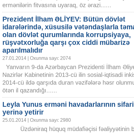
ermənilərin fitvasına uyaraq, öz ərazi......
Prezident İlham ƏLİYEV: Bütün dövlət
idarələrində, xüsusilə vətəndaşlarla tə
olan dövlət qurumlarında korrupsiyaya,
rüşvətxorluğa qarşı çox ciddi mübarizə
aparılmalıdır
27.01.2014 | Oxunma sayı: 2074
Yanvarın 9-da Azərbaycan Prezidenti İlham Əliyevin
Nazirlər Kabinetinin 2013-cü ilin sosial-iqtisadi in
2014-cü ildə qarşıda duran vəzifələrə həsr olunmu
ötən il qazandığı......
Leyla Yunus erməni havadarlarının sifari
yerinə yetirir
25.01.2014 | Oxunma sayı: 2980
Üzdəniraq hüquq müdafiəçisi fəaliyyətinin 