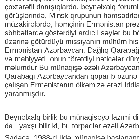
çoxtərəfli danışıqlarda, beynəlxalq forum
görüşlərində, Minsk qrupunun həmsədrləri
müzakirələrdə, həmçinin Ermənistan prezi
söhbətlərdə göstərdiyi ardıcıl səylər bu b
üzərinə götürdüyü missiyanın mühüm hissəs
Ermənistan-Azərbaycan, Dağlıq Qarabağ 
və mahiyyəti, onun törətdiyi nəticələr düny
məlumdur.Bu münaqişə əzəli Azərbaycan 
Qarabağı Azərbaycandan qoparıb özünə 
çalışan Ermənistanın ölkəmizə ərazi iddia
yaranmışdır.
Beynəlxalq birlik bu münaqişəyə lazımi d
da, yaxşı bilir ki, bu torpaqlar əzəli Azər
Sadəcə, 1988-ci ildə münaqişə başlanan