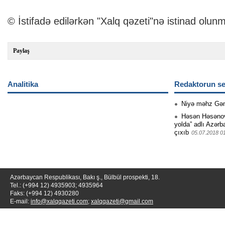
© İstifadə edilərkən "Xalq qəzeti"nə istinad olunm
Paylaş
Analitika
Redaktorun se
Niyə məhz Gə
Həsən Həsənovu
yolda” adlı Azərb
çıxıb
05.07.2018 0
Azərbaycan Respublikası, Bakı ş., Bülbül prospekti, 18.
Tel.: (+994 12) 4935903; 4935964
Faks: (+994 12) 4930280
E-mail:
info@xalqqazeti.com
;
xalqqazeti@gmail.com