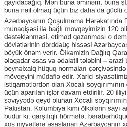
qayıdacağıq. Mən buna əminəm, buna ş
buna nail olmaq üçün biz daha da güclü o
Azərbaycanın Qoşulmama Hərəkatında 
münaqişəsi ilə bağlı mövqeyimizin 120 öl
dəstəklənməsi, etimad qazanması o demə
dövlətlərinin dörddəüç hissəsi Azərbayc
böyük önəm verir. Ölkəmizin Dağlıq Qara
əlaqədar əsas və ədalətli tələbini – ərazi
beynəlxalq hüquq normaları çərçivəsində h
mövqeyini müdafiə edir. Xarici siyasətimiz
istiqamətlərdən olan Xocalı soyqırımını
üçün aparılan işlər davam etdirilir. 20 illi
səviyyədə qeyd olunan Xocalı soyqırımın
Pakistan, Kolumbiya kimi ölkələrin sayı a
budur ki, qarşılıqlı hörmətə, bərabərhüqu
xoş niyyətlərə əsaslanan Azərbaycanın xar