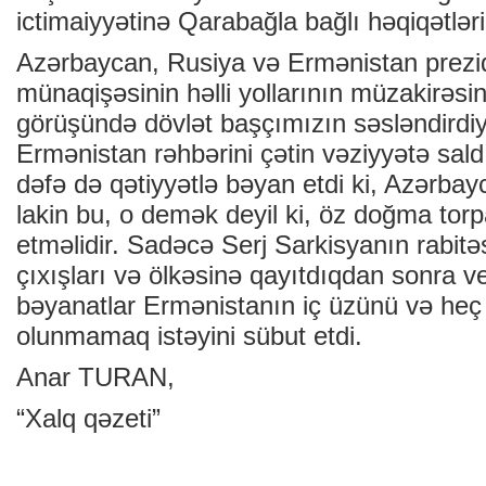
ictimaiyyətinə Qarabağla bağlı həqiqətləri
Azərbaycan, Rusiya və Ermənistan prezi
münaqişəsinin həlli yollarının müzakirəs
görüşündə dövlət başçımızın səsləndirdiyi 
Ermənistan rəhbərini çətin vəziyyətə sald
dəfə də qətiyyətlə bəyan etdi ki, Azərbayc
lakin bu, o demək deyil ki, öz doğma torp
etməlidir. Sadəcə Serj Sarkisyanın rabitəs
çıxışları və ölkəsinə qayıtdıqdan sonra v
bəyanatlar Ermənistanın iç üzünü və heç 
olunmamaq istəyini sübut etdi.
Anar TURAN,
“Xalq qəzeti”