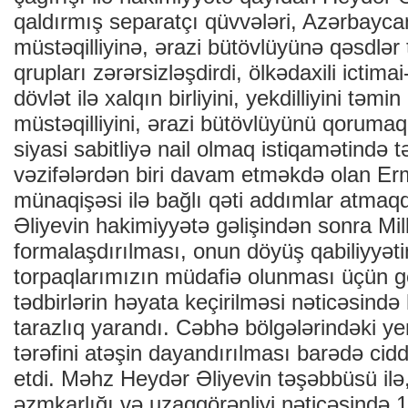
qaldırmış separatçı qüvvələri, Azərbaycan
müstəqilliyinə, ərazi bütövlüyünə qəsdlər
qrupları zərərsizləşdirdi, ölkədaxili ictimai-
dövlət ilə xalqın birliyini, yekdilliyini təm
müstəqilliyini, ərazi bütövlüyünü qorumaq,
siyasi sabitliyə nail olmaq istiqamətində 
vəzifələrdən biri davam etməkdə olan E
münaqişəsi ilə bağlı qəti addımlar atmaqd
Əliyevin hakimiyyətə gəlişindən sonra Mi
formalaşdırılması, onun döyüş qabiliyyəti
torpaqlarımızın müdafiə olunması üçün g
tədbirlərin həyata keçirilməsi nəticəsind
tarazlıq yarandı. Cəbhə bölgələrindəki ye
tərəfini atəşin dayandırılması barədə ci
etdi. Məhz Heydər Əliyevin təşəbbüsü ilə,
əzmkarlığı və uzaqgörənliyi nəticəsində 