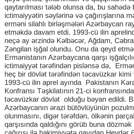
qaytarılması tələb olunsa da, bu sahədə 
ictimaiyyətin səylərinə və çağırışlarına
erməni silahlı birləşmələri Azərbaycan ray
etməkdə davam etdi. 1993-cü ilin aprelin
neçə ay ərzində Kəlbəcər, Ağdam, Cəbrayı
Zəngilan işğal olundu. Onu da qeyd etmə
Ermənistanın Azərbaycana qarşı işğalçılı
ictimaiyyət tərəfindən pislənsə də, Ermən
heç bir dövlət tərəfindən təcavüzkar kimi
1993-cü ilin aprel ayında Pakistanın Kər
Konfransı Təşkilatının 21-ci konfransınd
təcavüzkar dövlət olduğu bəyan edildi. B
Azərbaycanın ərazi bütövlüyünün pozulmas
olunmasını, digər tərəfdən, ölkənin parç
qarşısında qaldığını görüb buna dözmək 
çağırışı ilə hakimiyyətə qayıdan Heydər 