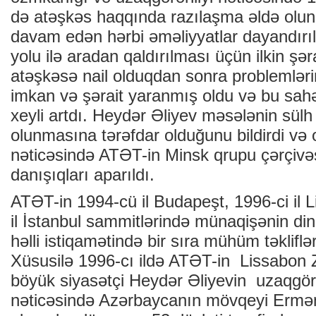
də atəşkəs haqqında razılaşma əldə olund
davam edən hərbi əməliyyatlar dayandırı
yolu ilə aradan qaldırılması üçün ilkin şə
atəşkəsə nail olduqdan sonra problemlərin
imkan və şərait yaranmış oldu və bu sahəd
xeyli artdı. Heydər Əliyev məsələnin sülh y
olunmasına tərəfdar olduğunu bildirdi və 
nəticəsində ATƏT-in Minsk qrupu çərçivəs
danışıqları aparıldı.
ATƏT-in 1994-cü il Budapeşt, 1996-ci il 
il İstanbul sammitlərində münaqişənin dinc
həlli istiqamətində bir sıra mühüm təkliflər
Xüsusilə 1996-cı ildə ATƏT-in Lissabon 
böyük siyasətçi Heydər Əliyevin uzaqgörən
nəticəsində Azərbaycanın mövqeyi Erməni