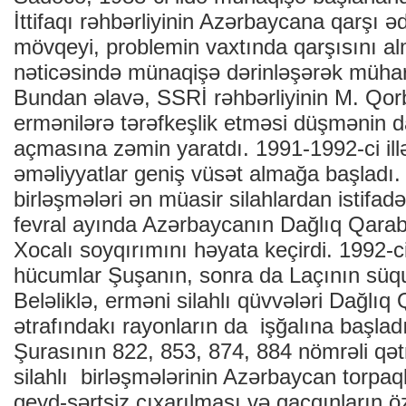
İttifaqı rəhbərliyinin Azərbaycana qarşı əd
mövqeyi, problemin vaxtında qarşısını a
nəticəsində münaqişə dərinləşərək mühari
Bundan əlavə, SSRİ rəhbərliyinin M. Qo
ermənilərə tərəfkeşlik etməsi düşmənin d
açmasına zəmin yaratdı. 1991-1992-ci ill
əməliyyatlar geniş vüsət almağa başladı. 
birləşmələri ən müasir silahlardan istifadə
fevral ayında Azərbaycanın Dağlıq Qara
Xocalı soyqırımını həyata keçirdi. 1992-ci
hücumlar Şuşanın, sonra da Laçının süqut
Beləliklə, erməni silahlı qüvvələri Dağlıq
ətrafındakı rayonların da işğalına başlad
Şurasının 822, 853, 874, 884 nömrəli qə
silahlı birləşmələrinin Azərbaycan torpaq
qeyd-şərtsiz çıxarılması və qaçqınların 