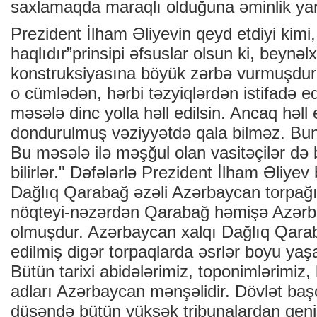
saxlamaqda maraqlı olduğuna əminlik ya
Prezident İlham Əliyevin qeyd etdiyi kimi
haqlıdır”prinsipi əfsuslar olsun ki, beynəl
konstruksiyasına böyük zərbə vurmuşdur. B
o cümlədən, hərbi təzyiqlərdən istifadə e
məsələ dinc yolla həll edilsin. Ancaq həll
dondurulmuş vəziyyətdə qala bilməz. Bunu
Bu məsələ ilə məşğul olan vasitəçilər də b
bilirlər." Dəfələrlə Prezident İlham Əliyev
Dağlıq Qarabağ əzəli Azərbaycan torpağıd
nöqteyi-nəzərdən Qarabağ həmişə Azərb
olmuşdur. Azərbaycan xalqı Dağlıq Qara
edilmiş digər torpaqlarda əsrlər boyu yaş
Bütün tarixi abidələrimiz, toponimlərimiz, 
adları Azərbaycan mənşəlidir. Dövlət baş
düşəndə bütün yüksək tribunalardan gen