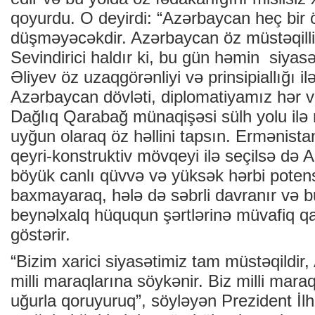
qoyurdu. O deyirdi: “Azərbaycan heç bir öl
düşməyəcəkdir. Azərbaycan öz müstəqilliy
Sevindirici haldır ki, bu gün həmin siyas
Əliyev öz uzaqgörənliyi və prinsipiallığı il
Azərbaycan dövləti, diplomatiyamız hər və
Dağlıq Qarabağ münaqişəsi sülh yolu ilə 
uyğun olaraq öz həllini tapsın. Ermənist
qeyri-konstruktiv mövqeyi ilə seçilsə də 
böyük canlı qüvvə və yüksək hərbi poten
baxmayaraq, hələ də səbrli davranır və 
beynəlxalq hüququn şərtlərinə müvafiq q
göstərir.
“Bizim xarici siyasətimiz tam müstəqildir
milli maraqlarına söykənir. Biz milli maraq
uğurla qoruyuruq”, söyləyən Prezident İl