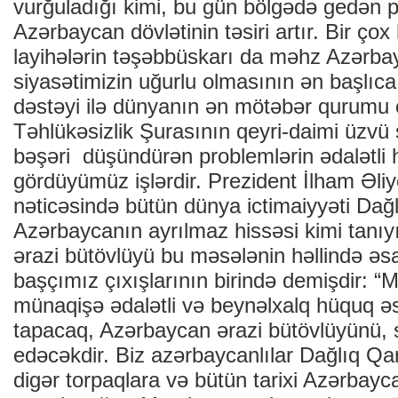
vurğuladığı kimi, bu gün bölgədə gedən 
Azərbaycan dövlətinin təsiri artır. Bir çox
layihələrin təşəbbüskarı da məhz Azərbayc
siyasətimizin uğurlu olmasının ən başlıca
dəstəyi ilə dünyanın ən mötəbər qurumu
Təhlükəsizlik Şurasının qeyri-daimi üzvü 
bəşəri düşündürən problemlərin ədalətli h
gördüyümüz işlərdir. Prezident İlham Əliy
nəticəsində bütün dünya ictimaiyyəti Dağ
Azərbaycanın ayrılmaz hissəsi kimi tanıy
ərazi bütövlüyü bu məsələnin həllində əsa
başçımız çıxışlarının birində demişdir: 
münaqişə ədalətli və beynəlxalq hüquq əs
tapacaq, Azərbaycan ərazi bütövlüyünü, s
edəcəkdir. Biz azərbaycanlılar Dağlıq Qar
digər torpaqlara və bütün tarixi Azərbayc