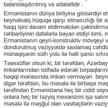
balanslaşdırılmış və ədalətlidir .
Ermənistanın dünya birliyinə göstərdiyi et
beynəlxalq hüquqa qarşı etinasızlığı bir a
haqq işini davam etdirməkdən çəkindirm
rəhbərliyinin dəfələrlə bəyan etdiyi kimi, 
Ermənistanın qeyri-konstruktiv mövqeyi 
dondurulmuş vəziyyətdə saxlamaq cəhdlə
münaqişənin sülh yolu ilə həlli şansı sıfıra
Təəssüflər olsun ki, bir tərəfdən, Azərba
imkanlarından istifadə edərək torpaqları
həqiqi mənasında imkan verməyən beynəlx
digər tərəfdən, bu məsələ ilə birbaşa məş
tərəfindən Ermənistana heç bir ciddi siqn
onlara heç bir təzyiq mexanizmi işə sal
məsələ ilə məşğul olan vasitəçilərin vəziy