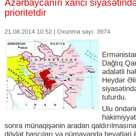
Azərbaycanın xarici siyasətind
prioritetdir
21.08.2014 10:52 | Oxunma sayı: 3974
Ermənista
Dağlıq Qa
ədalətli hə
Heydər Əli
siyasətind
tuturdu.
Ulu öndəri
hakimiyyət
sonra münaqişənin aradan qaldırılmasına
dövlət başçıları və nümayəndə heyətləri ilə