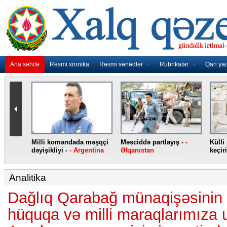
Ana səhifə
Rəsmi xronika
Rəsmi sənədlər
Rubrikalar
Qan ya
 məşqçi
Məsciddə partlayış -
-
Külli miqdarda heroin ələ
Jiri
entina
Əfqanıstan
keçirilib -
- Türkiyə
Rusi
Analitika
Dağlıq Qarabağ münaqişəsinin 
hüquqa və milli maraqlarımıza u