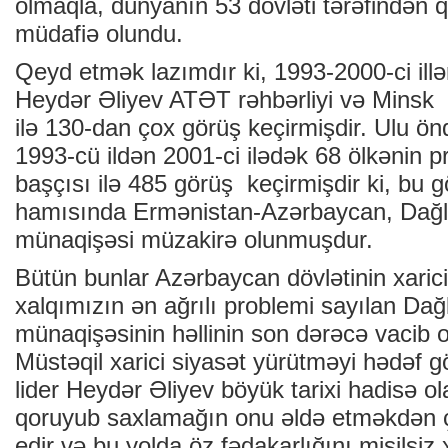
olmaqla, dünyanın 53 dövləti tərəfindən q
müdafiə olundu.
Qeyd etmək lazımdır ki, 1993-2000-ci ill
Heydər Əliyev ATƏT rəhbərliyi və Minsk q
ilə 130-dan çox görüş keçirmişdir. Ulu ö
1993-cü ildən 2001-ci ilədək 68 ölkənin pr
başçısı ilə 485 görüş keçirmişdir ki, bu 
hamısında Ermənistan-Azərbaycan, Dağ
münaqişəsi müzakirə olunmuşdur.
Bütün bunlar Azərbaycan dövlətinin xarici
xalqımızın ən ağrılı problemi sayılan Da
münaqişəsinin həllinin son dərəcə vacib 
Müstəqil xarici siyasət yürütməyi hədəf 
lider Heydər Əliyev böyük tarixi hadisə ol
qoruyub saxlamağın onu əldə etməkdən ç
edir və bu yolda öz fədakarlığını misilsiz 