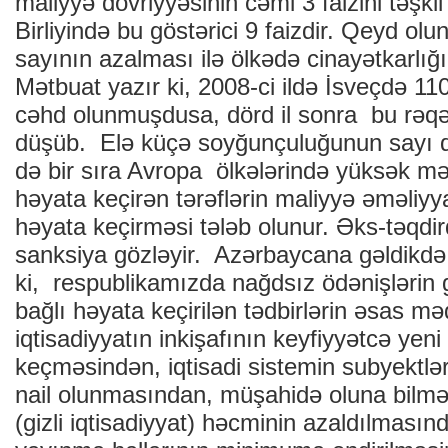
maliyyə dövriyyəsinin cəmi 3 faizini təşkil
Birliyində bu göstərici 9 faizdir. Qeyd olun
sayının azalması ilə ölkədə cinayətkarlığı
Mətbuat yazır ki, 2008-ci ildə İsveçdə 1
cəhd olunmuşdusa, dörd il sonra bu rəq
düşüb. Elə küçə soyğunçuluğunun sayı d
də bir sıra Avropa ölkələrində yüksək mə
həyata keçirən tərəflərin maliyyə əməliyy
həyata keçirməsi tələb olunur. Əks-təqdird
sanksiya gözləyir. Azərbaycana gəldikdə 
ki, respublikamızda nağdsız ödənişlərin g
bağlı həyata keçirilən tədbirlərin əsas m
iqtisadiyyatın inkişafının keyfiyyətcə yen
keçməsindən, iqtisadi sistemin subyektlər
nail olunmasından, müşahidə oluna bilməy
(gizli iqtisadiyyat) həcminin azaldılmasın