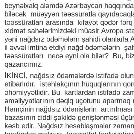
beynəlxalq aləmdə Azərbaycan haqqında 
biləcək müəyyən təəssüratla qayıdacaql
təəssüratları arasında kifayət qədər fərq
xidmət sahələrimizdəki müasir Avropa sta
yəni nağdsız ödəmələrn şahidi olanlarla 
il əvvəl imtina etdiyi nağd ödəmələrin şah
təəssüratları necə eyni ola bilər? Bu, bi
qazancımız.
İKİNCİ, nağdsız ödəmələrdə istifadə oluna
etibarlıdır, istehlakçının hüquqlarının 
əhəmiyyətlidir. Bu kartlardan istifadə za
əməliyyatlarının dəqiq uçotunu aparma
Həmçinin nağdsız ödənişlərin artırılması
bazasının ciddi şəkildə genişlənməsi ü
kəsb edir. Nağdsız hesablaşmalar zamanı 