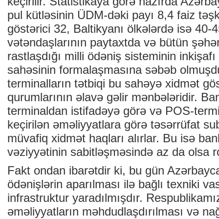
keçirilir. Statistikaya görə hazırda Azər
pul kütləsinin ÜDM-dəki payı 8,4 faiz təşk
göstərici 32, Baltikyanı ölkələrdə isə 40-4
vətəndaşlarının paytaxtda və bütün şəhə
rastlaşdığı milli ödəniş sisteminin inkişaf
sahəsinin formalaşmasına səbəb olmuşdu
terminalların tətbiqi bu sahəyə xidmət g
qurumlarının əlavə gəlir mənbələridir. B
terminaldan istifadəyə görə və POS-termi
keçirilən əməliyyatlara görə təsərrüfat su
müvafiq xidmət haqları alırlar. Bu isə ban
vəziyyətinin sabitləşməsində az da olsa r
Fakt ondan ibarətdir ki, bu gün Azərbay
ödənişlərin aparılması ilə bağlı texniki vas
infrastruktur yaradılmışdır. Respublikam
əməliyyatların məhdudlaşdırılması və nağ