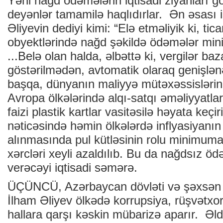
Yəni nağd ödəmələrin iqtisadi ziyanları
deyənlər tamamilə haqlıdırlar. Ən əsası 
Əliyevin dediyi kimi: “Elə etməliyik ki, tic
obyektlərində nağd şəkildə ödəmələr mini
...Belə olan halda, əlbəttə ki, vergilər ba
göstərilmədən, avtomatik olaraq genişlə
başqa, dünyanın maliyyə mütəxəssislərin
Avropa ölkələrində alqı-satqı əməliyyatl
faizi plastik kartlar vasitəsilə həyata keçir
nəticəsində həmin ölkələrdə inflyasiyanın
alınmasında pul kütləsinin rolu minimuma
xərcləri xeyli azaldılıb. Bu da nağdsız öd
verəcəyi iqtisadi səmərə.
ÜÇÜNCÜ, Azərbaycan dövləti və şəxsən 
İlham Əliyev ölkədə korrupsiya, rüşvətxor
hallara qarşı kəskin mübarizə aparır. Əld