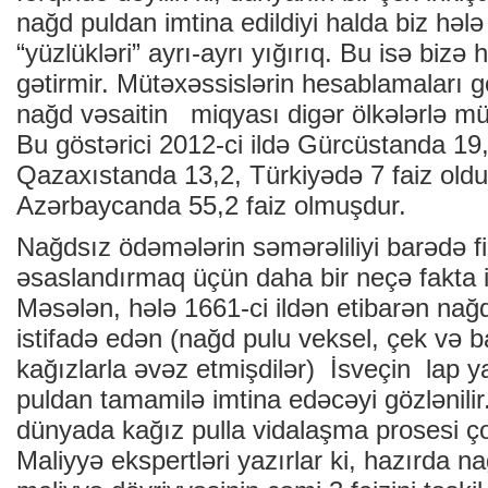
nağd puldan imtina edildiyi halda biz hələ də
“yüzlükləri” ayrı-ayrı yığırıq. Bu isə bizə 
gətirmir. Mütəxəssislərin hesablamaları g
nağd vəsaitin miqyası digər ölkələrlə m
Bu göstərici 2012-ci ildə Gürcüstanda 19
Qazaxıstanda 13,2, Türkiyədə 7 faiz oldu
Azərbaycanda 55,2 faiz olmuşdur.
Nağdsız ödəmələrin səmərəliliyi barədə fi
əsaslandırmaq üçün daha bir neçə fakta i
Məsələn, hələ 1661-ci ildən etibarən na
istifadə edən (nağd pulu veksel, çek və b
kağızlarla əvəz etmişdilər) İsveçin lap y
puldan tamamilə imtina edəcəyi gözlənilir
dünyada kağız pulla vidalaşma prosesi ço
Maliyyə ekspertləri yazırlar ki, hazırda n