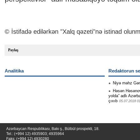
© İstifadə edilərkən "Xalq qəzeti"nə istinad olunm
Paylaş
Analitika
Redaktorun se
Niyə məhz Gə
Həsən Həsənovu
yolda” adlı Azərb
çıxıb
05.07.2018 0
Azərbaycan Respublikası, Bakı ş., Bülbül prospekti, 18.
Tel.: (+994 12) 4935903; 4935964
Faks: (+994 12) 4930280