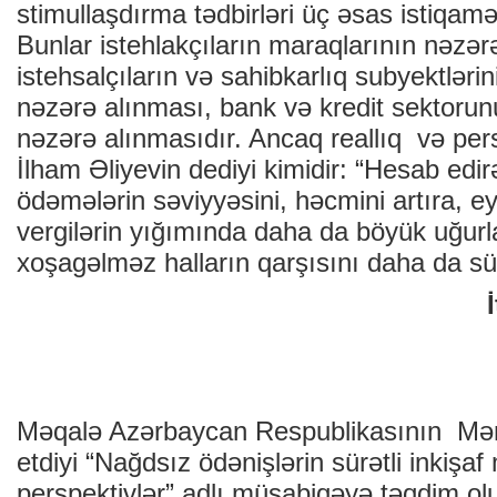
stimullaşdırma tədbirləri üç əsas istiqamət
Bunlar istehlakçıların maraqlarının nəzər
istehsalçıların və sahibkarlıq subyektləri
nəzərə alınması, bank və kredit sektorun
nəzərə alınmasıdır. Ancaq reallıq və per
İlham Əliyevin dediyi kimidir: “Hesab edir
ödəmələrin səviyyəsini, həcmini artıra, 
vergilərin yığımında daha da böyük uğurla
xoşagəlməz halların qarşısını daha da sürə
Məqalə Azərbaycan Respublikasının Mər
etdiyi “Nağdsız ödənişlərin sürətli inkişaf m
perspektivlər” adlı müsabiqəyə təqdim ol