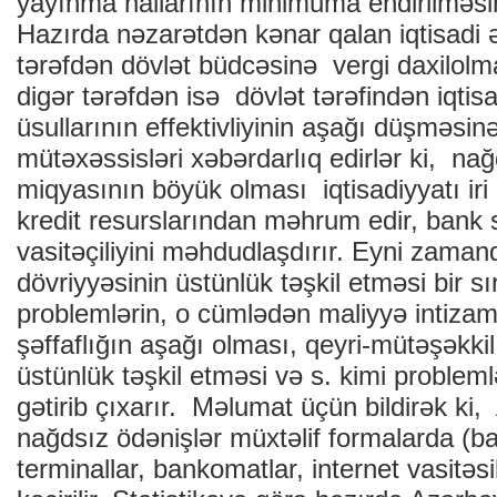
yayınma hallarının minimuma endirilməsin
Hazırda nəzarətdən kənar qalan iqtisadi ə
tərəfdən dövlət büdcəsinə vergi daxilolm
digər tərəfdən isə dövlət tərəfindən iqti
üsullarının effektivliyinin aşağı düşməsin
mütəxəssisləri xəbərdarlıq edirlər ki, nağ
miqyasının böyük olması iqtisadiyyatı iri
kredit resurslarından məhrum edir, bank 
vasitəçiliyini məhdudlaşdırır. Eyni zaman
dövriyyəsinin üstünlük təşkil etməsi bir sı
problemlərin, o cümlədən maliyyə intiza
şəffaflığın aşağı olması, qeyri-mütəşəkkil
üstünlük təşkil etməsi və s. kimi proble
gətirib çıxarır. Məlumat üçün bildirək k
nağdsız ödənişlər müxtəlif formalarda (b
terminallar, bankomatlar, internet vasitəs