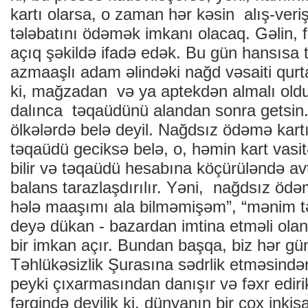
kartı olarsa, o zaman hər kəsin alış-veri
tələbatını ödəmək imkanı olacaq. Gəlin, fi
açıq şəkildə ifadə edək. Bu gün hansısa
azmaaşlı adam əlindəki nağd vəsaiti qurt
ki, mağzadan və ya aptekdən almalı ol
dalınca təqaüdünü alandan sonra getsin.
ölkələrdə belə deyil. Nağdsız ödəmə kart
təqaüdü geciksə belə, o, həmin kart vasit
bilir və təqaüdü hesabına köçürüləndə av
balans tarazlaşdırılır. Yəni, nağdsız öd
hələ maaşımı ala bilməmişəm”, “mənim t
deyə dükan - bazardan imtina etməli olan
bir imkan açır. Bundan başqa, biz hər 
Təhlükəsizlik Şurasına sədrlik etməsində
peyki çıxarmasından danışır və fəxr edir
fərqində deyilik ki, dünyanın bir çox inkiş