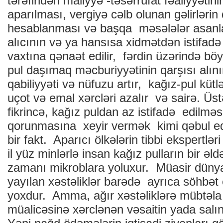
tərəfindən maliyyə -təsərrüfat fəaliyyəti
aparılması, vergiyə cəlb olunan gəlirləri
hesablanması və başqa məsələlər asanl
alıcının və ya hansısa xidmətdən istifad
vaxtına qənaət edilir, fərdin üzərində b
pul daşımaq məcburiyyətinin qarşısı alın
qabiliyyəti və nüfuzu artır, kağız-pul küt
uçot və emal xərcləri azalır və sairə. Üst
fikrincə, kağız puldan az istifadə edilməsi
qorunmasına xeyir vermək kimi qəbul ed
bir fakt. Aparıcı ölkələrin tibbi ekspertləri
il yüz minlərlə insan kağız pulların bir əl
zamanı mikroblara yoluxur. Müasir dünyad
yayılan xəstəliklər barədə ayrıca söhbət
yoxdur. Amma, ağır xəstəliklərə mübtəla 
müalicəsinə xərclənən vəsaitin yada salı