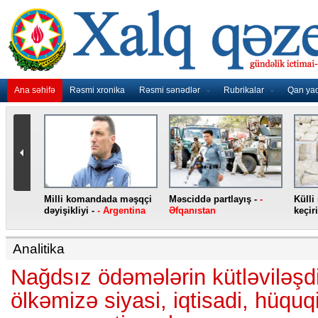
Ana səhifə
Rəsmi xronika
Rəsmi sənədlər
Rubrikalar
Qan ya
omandada məşqçi
Məsciddə partlayış -
-
Külli miqdarda heroin ə
yi -
- Argentina
Əfqanıstan
keçirilib -
- Türkiyə
Analitika
Nağdsız ödəmələrin kütləviləşdi
ölkəmizə siyasi, iqtisadi, hüquq