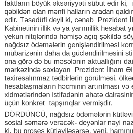
faktların böyük əksəriyyəti sübut edir ki
qəbildən olan mənfi halların aradan qald
edir. Təsadüfi deyil ki, cənab Prezident İ
Kabinetinin illik və ya yarımillik hesabat 
yekun nitqlərində həmişə açıq şəkildə söy
nağdsız ödəmələrin genişləndirilməsi kor
mübarizənin daha da gücləndirilməsini st
ona görə də bu məsələnin aktuallığını da
mərkəzində saxlayan Prezident İlham Ə
təxirəsalınmaz tədbirlərin görülməsi, ölk
hesablaşmaların həcminin artırılması və 
xidmətlərindən istifadənin əhatə dairəsini
üçün konkret tapşırıqlar vermişdir.
DÖRDÜNCÜ, nağdsız ödəmələrin kütləvilə
sosial səmərə verəcək- deyənlər nəyi nəz
ki, bu proses kütləviləşərsə, yəni, hamı