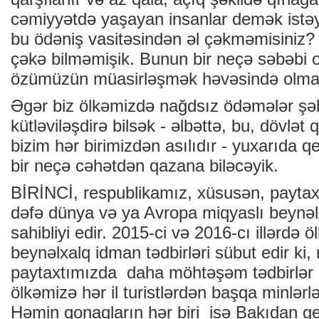
cəmiyyətdə yaşayan insanlar demək istəyi
bu ödəniş vasitəsindən əl çəkməmisiniz? 
çəkə bilməmişik. Bunun bir neçə səbəbi o
özümüzün müasirləşmək həvəsində olma
Əgər biz ölkəmizdə nağdsız ödəmələr şə
kütləviləşdirə bilsək - əlbəttə, bu, dövlət q
bizim hər birimizdən asılıdır - yuxarıda 
bir neçə cəhətdən qazana biləcəyik.
BİRİNCİ, respublikamız, xüsusən, paytaxt
dəfə dünya və ya Avropa miqyaslı beynəlx
sahibliyi edir. 2015-ci və 2016-cı illərdə 
beynəlxalq idman tədbirləri sübut edir ki, 
paytaxtımızda daha möhtəşəm tədbirlər keç
ölkəmizə hər il turistlərdən başqa minlərl
Həmin qonaqların hər biri isə Bakıdan g