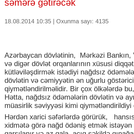
səmərə gətirəcək
18.08.2014 10:35 | Oxunma sayı: 4135
Azərbaycan dövlətinin, Mərkəzi Bankın, Ve
və digər dövlət orqanlarının xüsusi diqq
kütləviləşdirmək istədiyi nağdsız ödəmələ
dövlətin və cəmiyyətin ən uğurlu göstəricil
qiymətləndirilməlidir. Bir çox ölkələrdə bu
Hətta, nağdsız ödəmələrin dövlətin və ayrı
müasirlik səviyyəsi kimi qiymətləndirildiyi 
Hərdən xarici səfərlərdə görürük, hansıs
xidmətə görə nağd ödəniş etmək istəyən 
qarşılanır və az qala, açıq şəkildə qınağa t