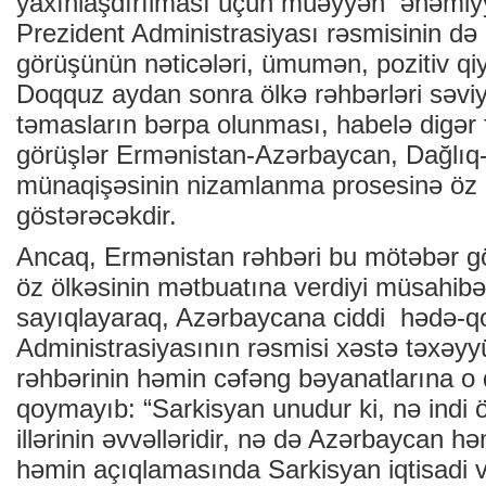
yaxınlaşdırılması üçün müəyyən əhəmiyyə
Prezident Administrasiyası rəsmisinin də 
görüşünün nəticələri, ümumən, pozitiv qiym
Doqquz aydan sonra ölkə rəhbərləri səvi
təmasların bərpa olunması, habelə digər f
görüşlər Ermənistan-Azərbaycan, Dağlı
münaqişəsinin nizamlanma prosesinə öz m
göstərəcəkdir.
Ancaq, Ermənistan rəhbəri bu mötəbər g
öz ölkəsinin mətbuatına verdiyi müsahibə
sayıqlayaraq, Azərbaycana ciddi hədə-qo
Administrasiyasının rəsmisi xəstə təxəyy
rəhbərinin həmin cəfəng bəyanatlarına o
qoymayıb: “Sarkisyan unudur ki, nə indi ö
illərinin əvvəlləridir, nə də Azərbaycan hə
həmin açıqlamasında Sarkisyan iqtisadi 