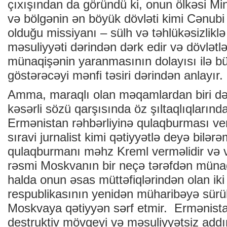
çıxışından da göründü ki, onun ölkəsi M
və bölgənin ən böyük dövləti kimi Cənub
olduğu missiyanı – sülh və təhlükəsizliklə
məsuliyyəti dərindən dərk edir və dövlətl
münaqişənin yaranmasının dolayısı ilə b
göstərəcəyi mənfi təsiri dərindən anlayır.
Amma, maraqlı olan məqamlardan biri də 
kəsərli sözü qarşısında öz şıltaqlıqların
Ermənistan rəhbərliyinə qulaqburması ver
sıravi jurnalist kimi qətiyyətlə deyə bilərə
qulaqburmanı məhz Kreml verməlidir və v
rəsmi Moskvanın bir neçə tərəfdən müna
halda onun əsas müttəfiqlərindən olan ik
respublikasının yenidən müharibəyə sürük
Moskvaya qətiyyən sərf etmir. Ermənistan
destruktiv mövqeyi və məsuliyyətsiz addı