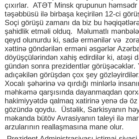
çıxırlar. ATƏT Minsk qrupunun həmsədr ö
təşəbbüsü ilə birbaşa keçirilən 12-ci gör
Soçi görüşü zamanı da biz bu həqiqətlərə
şahidlik etməli olduq. Məlumatlı mənbələr
qeyd olunurdu ki, sadə ermənilər və zorə
xəttinə göndərilən erməni əsgərlər Azər
döyüşçülərindən xahiş edirdilər ki, atəşi 
gündən sonra prezidentlər görüşəcəklər. 
adıçəkilən görüşdən çox şey gözləyirdilər
Xocalı şəhərinə və qırdığı minlərlə insan
məhkəmə qarşısında dayanmaqdan qorx
hakimiyyətdə qalmaq xatirinə yenə də öz x
gözündə qoydu. Üstəlik, Sarkisyanın həy
məkanda bütöv Avrasiyanın taleyi ilə mar
arzularının reallaşmasına mane olur.
Prezident Administrasiyası ictimai-siyasi