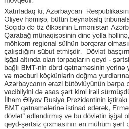
mövqedir.
Xatırladaq ki, Azərbaycan Respublikasın
Əliyev həmişə, bütün beynəlxalq tribuna
Soçidə də öz ölkəsinin Ermənistan-Azərb
Qarabağ münaqişəsinin dinc yolla həllin
möhkəm regional sülhün bərqərar olmas
çalışdığını sübut etmişdir. Dövlət başçı
işğal altında olan torpaqların qeyd - şərts
bağlı BMT-nin dörd qətnaməsinin yerinə y
və məcburi köçkünlərin doğma yurdların
Azərbaycanın ərazi bütövlüyünün bərpa 
vacibliyini də əsas şərt kimi irəli sürmüş
İlham Əliyev Rusiya Prezidentinin iştirakı 
BMT qətnamələrinə istinad edərək, Erməni
dövlət” adlandırmış və bu dövlətin işğal
qeyd-şərtsiz çıxmasının ən mühüm şərt 