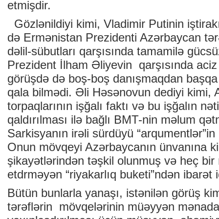
etmişdir.
Gözlənildiyi kimi, Vladimir Putinin iştirak
də Ermənistan Prezidenti Azərbaycan tərə
dəlil-sübutları qarşısında tamamilə gücsü
Prezident İlham Əliyevin qarşısında aci
görüşdə də boş-boş danışmaqdan başqa 
qala bilmədi. Əli Həsənovun dediyi kimi,
torpaqlarının işğalı faktı və bu işğalın nət
qaldırılması ilə bağlı BMT-nin məlum qət
Sarkisyanın irəli sürdüyü “arqumentlər”in 
Onun mövqeyi Azərbaycanın ünvanına kiç
şikayətlərindən təşkil olunmuş və heç bir 
etdrməyən “riyakarlıq buketi”ndən ibarət i
Bütün bunlarla yanaşı, istənilən görüş ki
tərəflərin mövqelərinin müəyyən mənada 