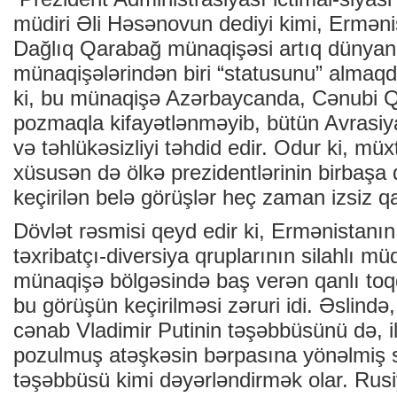
müdiri Əli Həsənovun dediyi kimi, Ermən
Dağlıq Qarabağ münaqişəsi artıq dünyan
münaqişələrindən biri “statusunu” almaqda
ki, bu münaqişə Azərbaycanda, Cənubi Q
pozmaqla kifayətlənməyib, bütün Avrasiy
və təhlükəsizliyi təhdid edir. Odur ki, müx
xüsusən də ölkə prezidentlərinin birbaşa 
keçirilən belə görüşlər heç zaman izsiz qa
Dövlət rəsmisi qeyd edir ki, Ermənistanın
təxribatçı-diversiya qruplarının silahlı müd
münaqişə bölgəsində baş verən qanlı to
bu görüşün keçirilməsi zəruri idi. Əslində
cənab Vladimir Putinin təşəbbüsünü də, i
pozulmuş atəşkəsin bərpasına yönəlmiş 
təşəbbüsü kimi dəyərləndirmək olar. Rusi