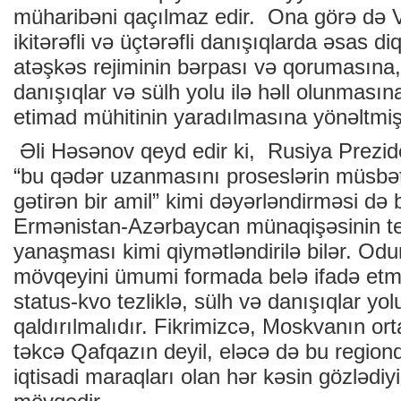
müharibəni qaçılmaz edir. Ona görə də V
ikitərəfli və üçtərəfli danışıqlarda əsas di
atəşkəs rejiminin bərpası və qorumasına
danışıqlar və sülh yolu ilə həll olunmasın
etimad mühitinin yaradılmasına yönəltmiş
Əli Həsənov qeyd edir ki, Rusiya Prezid
“bu qədər uzanmasını proseslərin müsbət
gətirən bir amil” kimi dəyərləndirməsi də 
Ermənistan-Azərbaycan münaqişəsinin tezl
yanaşması kimi qiymətləndirilə bilər. Odu
mövqeyini ümumi formada belə ifadə etm
status-kvo tezliklə, sülh və danışıqlar yol
qaldırılmalıdır. Fikrimizcə, Moskvanın 
təkcə Qafqazın deyil, eləcə də bu regiond
iqtisadi maraqları olan hər kəsin gözlədiy