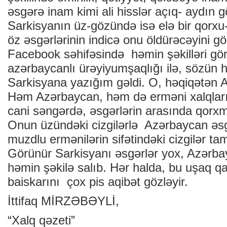
əsgərə inam kimi ali hisslər açıq- aydın 
Sarkisyanın üz-gözündə isə elə bir qorxu-t
öz əsgərlərinin indicə onu öldürəcəyini g
Facebook səhifəsində həmin şəkilləri gör
azərbaycanlı ürəyiyumşaqlığı ilə, sözün 
Sarkisyana yazığım gəldi. O, həqiqətən Al
Həm Azərbaycan, həm də erməni xalqların
cani səngərdə, əsgərlərin arasında qorx
Onun üzündəki cizgilərlə Azərbaycan əsg
muzdlu ermənilərin sifətindəki cizgilər tam
Görünür Sarkisyanı əsgərlər yox, Azərba
həmin şəkilə salıb. Hər halda, bu uşaq qat
baiskarını çox pis aqibət gözləyir.
İttifaq MİRZƏBƏYLİ,
“Xalq qəzeti”