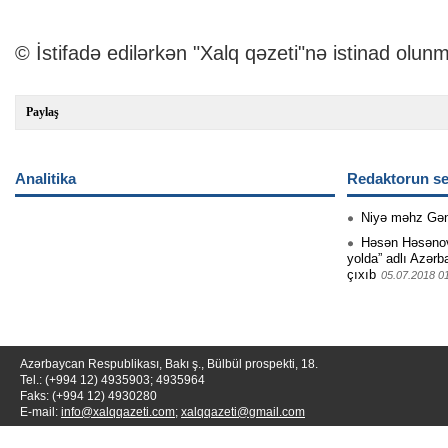
© İstifadə edilərkən "Xalq qəzeti"nə istinad olunm
Paylaş
Analitika
Redaktorun se
Niyə məhz Gə
Həsən Həsənovu
yolda” adlı Azərb
çıxıb
05.07.2018 0
Azərbaycan Respublikası, Bakı ş., Bülbül prospekti, 18.
Tel.: (+994 12) 4935903; 4935964
Faks: (+994 12) 4930280
E-mail:
info@xalqqazeti.com
;
xalqqazeti@gmail.com