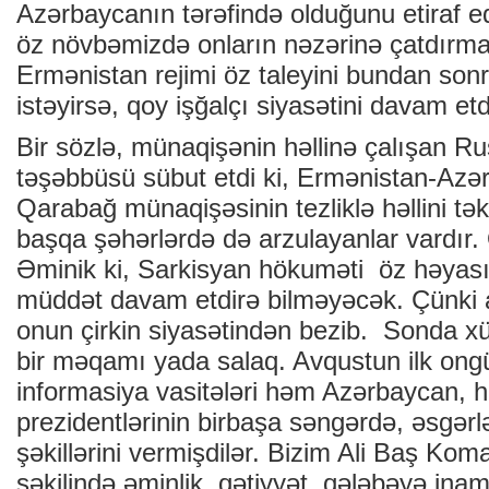
Azərbaycanın tərəfində olduğunu etiraf ed
öz növbəmizdə onların nəzərinə çatdırmaq
Ermənistan rejimi öz taleyini bundan so
istəyirsə, qoy işğalçı siyasətini davam etd
Bir sözlə, münaqişənin həllinə çalışan Rus
təşəbbüsü sübut etdi ki, Ermənistan-Azə
Qarabağ münaqişəsinin tezliklə həllini tə
başqa şəhərlərdə də arzulayanlar vardır. 
Əminik ki, Sarkisyan hökuməti öz həyasız
müddət davam etdirə bilməyəcək. Çünki a
onun çirkin siyasətindən bezib. Sonda xüs
bir məqamı yada salaq. Avqustun ilk ong
informasiya vasitələri həm Azərbaycan,
prezidentlərinin birbaşa səngərdə, əsgərl
şəkillərini vermişdilər. Bizim Ali Baş Ko
şəkilində əminlik, qətiyyət, qələbəyə ina