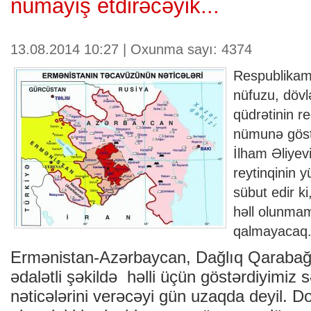
nümayiş etdirəcəyik...
13.08.2014 10:27 | Oxunma sayı: 4374
Respublikam
nüfuzu, dövlə
qüdrətinin re
nümunə göst
İlham Əliyev
reytinqinin y
sübut edir k
həll olunmam
qalmayacaq
Ermənistan-Azərbaycan, Dağlıq Qarabağ
ədalətli şəkildə həlli üçün göstərdiyimiz
nəticələrini verəcəyi gün uzaqda deyil. D