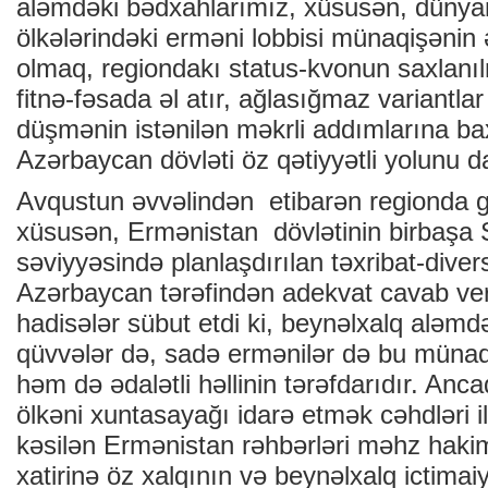
aləmdəki bədxahlarımız, xüsusən, dünyan
ölkələrindəki erməni lobbisi münaqişənin 
olmaq, regiondakı status-kvonun saxlanı
fitnə-fəsada əl atır, ağlasığmaz variantla
düşmənin istənilən məkrli addımlarına ba
Azərbaycan dövləti öz qətiyyətli yolunu d
Avqustun əvvəlindən etibarən regionda g
xüsusən, Ermənistan dövlətinin birbaşa 
səviyyəsində planlaşdırılan təxribat-dive
Azərbaycan tərəfindən adekvat cavab ve
hadisələr sübut etdi ki, beynəlxalq aləmd
qüvvələr də, sadə ermənilər də bu münaqi
həm də ədalətli həllinin tərəfdarıdır. Ancaq
ölkəni xuntasayağı idarə etmək cəhdləri 
kəsilən Ermənistan rəhbərləri məhz hak
xatirinə öz xalqının və beynəlxalq ictimai