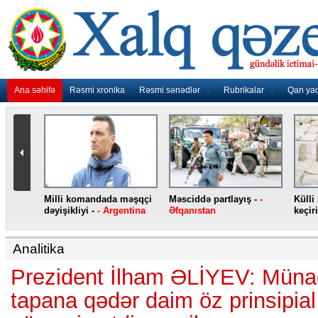
Ana səhifə
Rəsmi xronika
Rəsmi sənədlər
Rubrikalar
Qan ya
nidən
Milli komandada məşqçi
Məsciddə partlayış -
-
Külli
nqo
dəyişikliyi -
- Argentina
Əfqanıstan
keçiri
Analitika
Prezident İlham ƏLİYEV: Münaqi
tapana qədər daim öz prinsipia