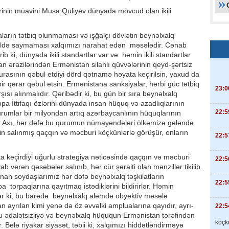
ədrinin müavini Musa Quliyev dünyada mövcud olan ikili
rın tətbiq olunmaması və işğalçı dövlətin beynəlxalq
kildə saymaması xalqımızı narahat edən məsələdir. Cənab
ib ki, dünyada ikili standartlar var və həmin ikili standartlar
n ərazilərindən Ermənistan silahlı qüvvələrinin qeyd-şərtsiz
rasının qəbul etdiyi dörd qətnamə həyata keçirilsin, yaxud da
r qərar qəbul etsin. Ermənistana sanksiyalar, hərbi güc tətbiq
23:0
rşısı alınmalıdır. Qəribədir ki, bu gün bir sıra beynəlxalq
pa İttifaqı özlərini dünyada insan hüquq və azadlıqlarının
22:5
urumlar bir milyondan artıq azərbaycanlının hüquqlarının
? Axı, hər dəfə bu qurumun nümayəndələri ölkəmizə gələndə
n salınmış qaçqın və məcburi köçkünlərlə görüşür, onların
22:5
.
 keçirdiyi uğurlu strategiya nəticəsində qaçqın və məcburi
22:5
 verən qəsəbələr salınıb, hər cür şəraiti olan mənzillər tikilib.
an soydaşlarımız hər dəfə beynəlxalq təşkilatların
22:5
 torpaqlarına qayıtmaq istədiklərini bildirirlər. Həmin
rlər ki, bu barədə beynəlxalq aləmdə obyektiv məsələ
 ayrılan kimi yenə də öz əvvəlki amplualarına qayıdır, ayrı-
22:5
r, bu ədalətsizliyə və beynəlxalq hüququn Ermənistan tərəfindən
köçkü
Belə riyakar siyasət, təbii ki, xalqımızı hiddətləndirməyə