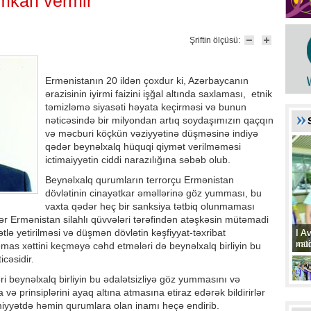
imkan vermir
Şriftin ölçüsü:
Ermənistanın 20 ildən çoxdur ki, Azərbaycanın
ərazisinin iyirmi faizini işğal altında saxlaması, etnik
təmizləmə siyasəti həyata keçirməsi və bunun
nəticəsində bir milyondan artıq soydaşımızın qaçqın
və məcburi köçkün vəziyyətinə düşməsinə indiyə
qədər beynəlxalq hüquqi qiymət verilməməsi
ictimaiyyətin ciddi narazılığına səbəb olub.
Beynəlxalq qurumların terrorçu Ermənistan
dövlətinin cinayətkar əməllərinə göz yumması, bu
vaxta qədər heç bir sanksiya tətbiq olunmaması
lər Ermənistan silahlı qüvvələri tərəfindən atəşkəsin mütəmadi
tlə yetirilməsi və düşmən dövlətin kəşfiyyat-təxribat
I A
I A
xat
müd
mas xəttini keçməyə cəhd etmələri də beynəlxalq birliyin bu
cəsidir.
i beynəlxalq birliyin bu ədalətsizliyə göz yummasını və
 prinsiplərini ayaq altına atmasına etiraz edərək bildirirlər
miyyətdə həmin qurumlara olan inamı heçə endirib.