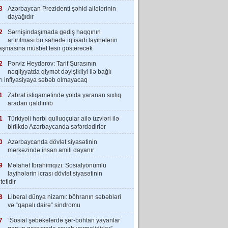
3
Azərbaycan Prezidenti şəhid ailələrinin
dayağıdır
2
Sərnişindaşımada gediş haqqının
artırılması bu sahədə iqtisadi layihələrin
laşmasına müsbət təsir göstərəcək
2
Pərviz Heydərov: Tarif Şurasının
nəqliyyatda qiymət dəyişikliyi ilə bağlı
rı inflyasiyaya səbəb olmayacaq
1
Zabrat istiqamətində yolda yaranan sıxlıq
aradan qaldırılıb
1
Türkiyəli hərbi qulluqçular ailə üzvləri ilə
birlikdə Azərbaycanda səfərdədirlər
0
Azərbaycanda dövlət siyasətinin
mərkəzində insan amili dayanır
9
Məlahət İbrahimqızı: Sosialyönümlü
layihələrin icrası dövlət siyasətinin
tetidir
8
Liberal dünya nizamı: böhranın səbəbləri
və “qapalı dairə” sindromu
7
“Sosial şəbəkələrdə şər-böhtan yayanlar