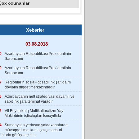
Çox oxunanlar
Xəbərlər
03.08.2018
0
Azərbaycan Respublikası Prezidentinin
Sərəncamı
9
Azərbaycan Respublikası Prezidentinin
Sərəncamı
7
Regionların sosial-iqtisadi inkişafı daim
dövlətin diqqət mərkəzindədir
6
Azərbaycanın neft strategiyası davamlı və
sabit inkişafa təminat yaradır
5
VII Beynəlxalq Multikulturalizm Yay
Məktəbinin iştirakçıları İsmayıllıda
4
Sumqayıtda yerləşən yataqxanalarda
müvəqqəti məskunlaşmış məcburi
nlərlə görüş keçirilib