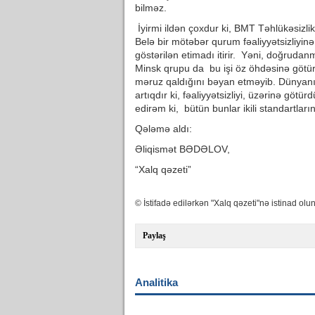
bilməz.
İyirmi ildən çoxdur ki, BMT Təhlükəsizli
Belə bir mötəbər qurum fəaliyyətsizliy
göstərilən etimadı itirir. Yəni, doğrud
Minsk qrupu da bu işi öz öhdəsinə götür
məruz qaldığını bəyan etməyib. Dünyanın
artıqdır ki, fəaliyyətsizliyi, üzərinə gö
edirəm ki, bütün bunlar ikili standartlar
Qələmə aldı:
Əliqismət BƏDƏLOV,
“Xalq qəzeti”
© İstifadə edilərkən "Xalq qəzeti"nə istinad olun
Paylaş
Analitika