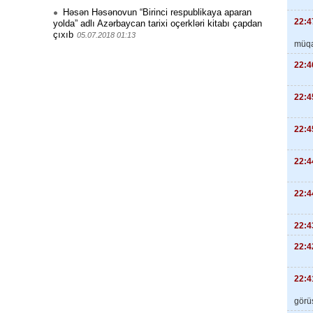
Həsən Həsənovun “Birinci respublikaya aparan
22:4
yolda” adlı Azərbaycan tarixi oçerkləri kitabı çapdan
çıxıb
05.07.2018 01:13
müqa
22:4
22:4
22:4
22:4
22:4
22:4
22:4
22:4
görüş