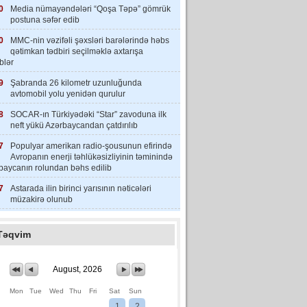
0
Media nümayəndələri “Qoşa Təpə” gömrük
postuna səfər edib
0
MMC-nin vəzifəli şəxsləri barələrində həbs
qətimkan tədbiri seçilməklə axtarışa
iblər
9
Şabranda 26 kilometr uzunluğunda
avtomobil yolu yenidən qurulur
8
SOCAR-ın Türkiyədəki “Star” zavoduna ilk
neft yükü Azərbaycandan çatdırılıb
7
Populyar amerikan radio-şousunun efirində
Avropanın enerji təhlükəsizliyinin təminində
baycanın rolundan bəhs edilib
7
Astarada ilin birinci yarısının nəticələri
müzakirə olunub
Təqvim
August, 2026
Mon
Tue
Wed
Thu
Fri
Sat
Sun
1
2