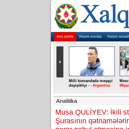
Ana səhifə
Rəsmi xronika
Rəsmi sənədl
urlar
“Ebola” virusu yenidən
Milli komandada məşqçi
Məsci
aniya
baş qaldırıb -
- Konqo
dəyişikliyi -
- Argentina
Əfqan
Analitika
Musa QULİYEV: İkili st
Şurasının qətnamələrin