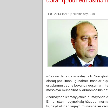
qərar qəbul etməsinə 
11.08.2014 10:12 | Oxunma sayı: 3401
işğalçını daha da şirnikləşdirib. Son gün
olaraq pozulması, günahsız insanların qə
qruplarının cəbhə boyunca qoşunların tə
məsələyə münasibət bildirməməsinin nəti
Azərbaycan ictimaiyyətinin nümayəndələr
Ermənistanın beynəlxalq hüququn norma və
ki, qeyd olunan laqeyd münasibətlər cə