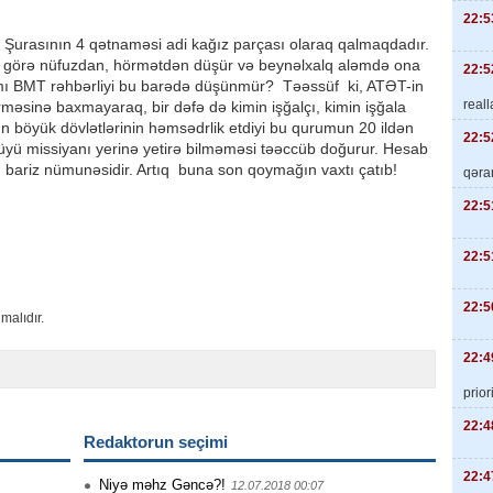
22:5
k Şurasının 4 qətnaməsi adi kağız parçası olaraq qalmaqdadır.
inə görə nüfuzdan, hörmətdən düşür və beynəlxalq aləmdə ona
22:5
anmı BMT rəhbərliyi bu barədə düşünmür? Təəssüf ki, ATƏT-in
real
məsinə baxmayaraq, bir dəfə də kimin işğalçı, kimin işğala
 böyük dövlətlərinin həmsədrlik etdiyi bu qurumun 20 ildən
22:5
türdüyü missiyanı yerinə yetirə bilməməsi təəccüb doğurur. Hesab
ın bariz nümunəsidir. Artıq buna son qoymağın vaxtı çatıb!
qəra
22:5
22:5
22:5
malıdır.
22:4
priori
22:4
Redaktorun seçimi
22:4
Niyə məhz Gəncə?!
12.07.2018 00:07