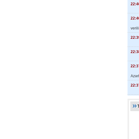
22:4
22:4
veril
22:3
22:3
22:3
Azər
22:3