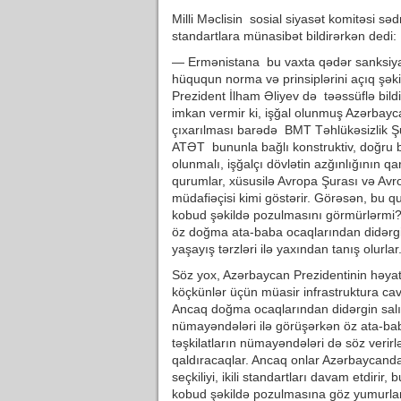
Milli Məclisin sosial siyasət komitəsi s
standartlara münasibət bildirərkən dedi:
— Ermənistana bu vaxta qədər sanksiyala
hüququn norma və prinsiplərini açıq şə
Prezident İlham Əliyev də təəssüflə bildir
imkan vermir ki, işğal olunmuş Azərbayca
çıxarılması barədə BMT Təhlükəsizlik Şu
ATƏT bununla bağlı konstruktiv, doğru bi
olunmalı, işğalçı dövlətin azğınlığının qa
qurumlar, xüsusilə Avropa Şurası və Avro
müdafiəçisi kimi göstərir. Görəsən, bu q
kobud şəkildə pozulmasını görmürlərmi
öz doğma ata-baba ocaqlarından didərgi
yaşayış tərzləri ilə yaxından tanış olurlar
Söz yox, Azərbaycan Prezidentinin həyata
köçkünlər üçün müasir infrastruktura cavab
Ancaq doğma ocaqlarından didərgin salın
nümayəndələri ilə görüşərkən öz ata-baba
təşkilatların nümayəndələri də söz veri
qaldıracaqlar. Ancaq onlar Azərbaycandan
seçkiliyi, ikili standartları davam etdiri
kobud şəkildə pozulmasına göz yumurlar. 