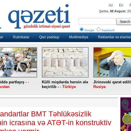
Az
En
Şənbə,
08 Avgust
, 2
Google
Saytdaxili
ər
Rubrikalar
Qan yaddaşı
Multimediya
Reklamlar və elanlar
ddə partlayış -
-
Külli miqdarda heroin ələ
Jirinovski qarət edili
ıstan
keçirilib -
- Türkiyə
Rusiya
andartlar BMT Təhlükəsizlik
in icrasına və ATƏT-in konstruktiv