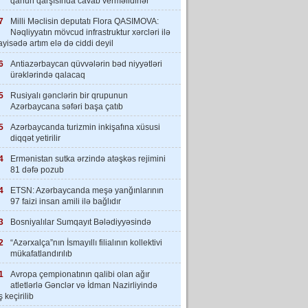
qanun qarşısında cavab verməlidirlər”
7
Milli Məclisin deputatı Flora QASIMOVA:
Nəqliyyatın mövcud infrastruktur xərcləri ilə
yisədə artım elə də ciddi deyil
6
Antiazərbaycan qüvvələrin bəd niyyətləri
ürəklərində qalacaq
5
Rusiyalı gənclərin bir qrupunun
Azərbaycana səfəri başa çatıb
5
Azərbaycanda turizmin inkişafına xüsusi
diqqət yetirilir
4
Ermənistan sutka ərzində atəşkəs rejimini
81 dəfə pozub
4
ETSN: Azərbaycanda meşə yanğınlarının
97 faizi insan amili ilə bağlıdır
3
Bosniyalılar Sumqayıt Bələdiyyəsində
2
“Azərxalça”nın İsmayıllı filialının kollektivi
mükafatlandırılıb
1
Avropa çempionatının qalibi olan ağır
atletlərlə Gənclər və İdman Nazirliyində
 keçirilib