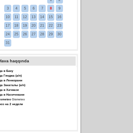
3
4
5
6
7
8
9
10
11
12
13
14
15
16
17
18
19
20
21
22
23
24
25
26
27
28
29
30
31
Hava haqqında
да в Баку
да Гянджа (а/п)
да в Ленкорани
да Закаталы (а/п)
да в Хачмазе
да в Нахичевани
Gismeteo
ноз на 2 недели