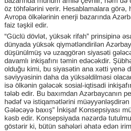
bazarında mühüm amilə çevrilir, həm də o
öz töhfələrini verir. Hesablamalara görə, 
Avropa ölkələrinin enerji bazarında Azər
faiz təşkil edir.
“Güclü dövlət, yüksək rifah” prinsipinə əs
dünyada yüksək qiymətləndirilən Azərbay
düşünülmüş və uzaqgörən siyasəti gələc
davamlı inkişafını təmin edəcəkdir. Şübhəs
olduğu kimi, bu siyasətin ana xətti yenə 
səviyyəsinin daha da yüksəldilməsi olaca
isə ölkənin gələcək sosial-iqtisadi inkişa
tələb edir. Bu baxımdan Azərbaycanın per
hədəf və istiqamətlərini müəyyənləşdirə
Gələcəyə baxış” İnkişaf Konsepsiyası m
kəsb edir. Konsepsiyada nəzərdə tutulmu
göstərir ki, bütün sahələri əhatə edən irim