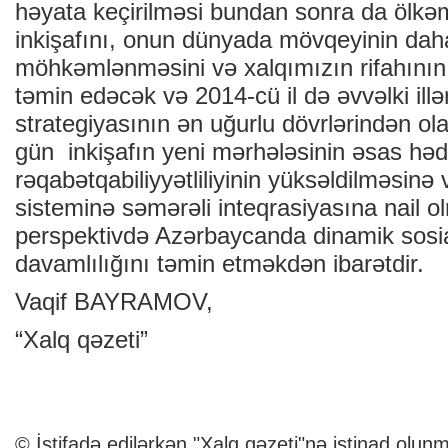
həyata keçirilməsi bundan sonra da ölkə
inkişafını, onun dünyada mövqeyinin dah
möhkəmlənməsini və xalqımızın rifahının
təmin edəcək və 2014-cü il də əvvəlki illər 
strategiyasının ən uğurlu dövrlərindən ola
gün inkişafın yeni mərhələsinin əsas hədəf
rəqabətqabiliyyətliliyinin yüksəldilməsinə
sisteminə səmərəli inteqrasiyasına nail 
perspektivdə Azərbaycanda dinamik sosial-
davamlılığını təmin etməkdən ibarətdir.
Vaqif BAYRAMOV,
“Xalq qəzeti”
© İstifadə edilərkən "Xalq qəzeti"nə istinad olunm