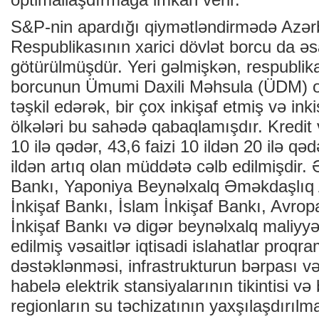
S&P-nin apardığı qiymətləndirmədə Azə
Respublikasının xarici dövlət borcu da əs
götürülmüşdür. Yeri gəlmişkən, respublika
borcunun Ümumi Daxili Məhsula (ÜDM) ola
təşkil edərək, bir çox inkişaf etmiş və in
ölkələri bu sahədə qabaqlamışdır. Kredit və
10 ilə qədər, 43,6 faizi 10 ildən 20 ilə qəd
ildən artıq olan müddətə cəlb edilmişdir
Bankı, Yaponiya Beynəlxalq Əməkdaşlıq A
İnkişaf Bankı, İslam İnkişaf Bankı, Avr
İnkişaf Bankı və digər beynəlxalq maliyy
edilmiş vəsaitlər iqtisadi islahatlar proqra
dəstəklənməsi, infrastrukturun bərpası v
habelə elektrik stansiyalarının tikintisi və b
regionların su təchizatının yaxşılaşdırılm