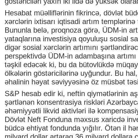
göstəriciləri yaxın iki ildə də yüksək olar
Hesabat müəlliflərinin fikrincə, dövlət bü
xərclərin ixtisarı iqtisadi artım templərinə
Bununla belə, proqnoza görə, ÜDM-in art
yataqlarına investisiya qoyuluşu sosial 
digər sosial xərclərin artımını şərtləndir
perspektivdə ÜDM-in adambaşına artımı 
təşkil edəcək ki, bu da bütovlükdə müqayi
ölkələrin göstəricilərinə uyğundur. Bu ha
əhalinin həyat səviyyəsinə öz müsbət təsi
S&P hesab edir ki, neftin qiymətlərinin a
şərtlənən konsentrasiya riskləri Azərbay
əhəmiyyətli likvid aktivləri ilə kompensasi
Dövlət Neft Fonduna məxsus xaricdə inve
büdcə ehtiyat fondunda yığılır. Ötən il hə
milyard dollar artaraq 36 milyard dollara 