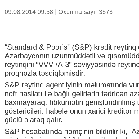
09.08.2014 09:58 | Oxunma sayı: 3573
“Standard & Poor’s” (S&P) kredit reytinql
Azərbaycanın uzunmüddətli və qısamüddət
reytinqini “VVV-/A-3” səviyyəsində reytinq
proqnozla təsdiqləmişdir.
S&P reytinq agentliyinin məlumatında vur
neft hasilatı ilə bağlı gəlirlərin tədricən 
baxmayaraq, hökumətin genişləndirilmiş t
göstəriciləri, habelə onun xarici kreditor
güclü olaraq qalır.
S&P hesabatında həmçinin bildirilir ki, 