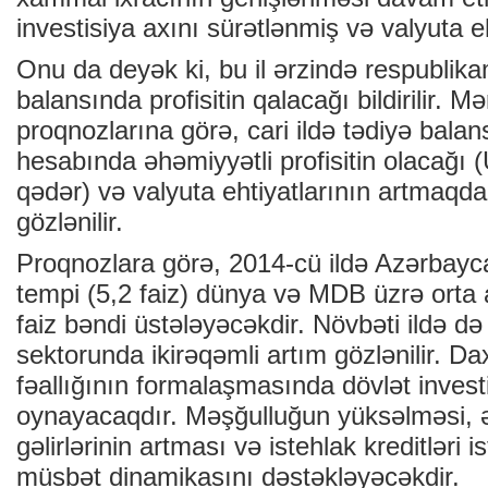
investisiya axını sürətlənmiş və valyuta eh
Onu da deyək ki, bu il ərzində respublik
balansında profisitin qalacağı bildirilir. 
proqnozlarına görə, cari ildə tədiyə balan
hesabında əhəmiyyətli profisitin olacağı 
qədər) və valyuta ehtiyatlarının artmaq
gözlənilir.
Proqnozlara görə, 2014-cü ildə Azərbayca
tempi (5,2 faiz) dünya və MDB üzrə orta 
faiz bəndi üstələyəcəkdir. Növbəti ildə də
sektorunda ikirəqəmli artım gözlənilir. Daxi
fəallığının formalaşmasında dövlət invest
oynayacaqdır. Məşğulluğun yüksəlməsi, əh
gəlirlərinin artması və istehlak kreditləri i
müsbət dinamikasını dəstəkləyəcəkdir.