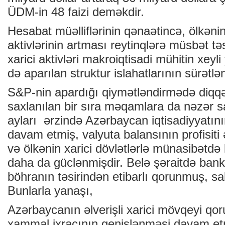
ÜDM-in 48 faizi deməkdir.
Hesabat müəlliflərinin qənaətincə, ölkənin 
aktivlərinin artması reytinqlərə müsbət təs
xarici aktivləri makroiqtisadi mühitin xeyl
də aparılan struktur islahatlarının sürətlən
S&P-nin apardığı qiymətləndirmədə diqq
saxlanılan bir sıra məqamlara da nəzər sa
ayları ərzində Azərbaycan iqtisadiyyatını
davam etmiş, valyuta balansının profisiti
və ölkənin xarici dövlətlərlə münasibətdə
daha da güclənmişdir. Belə şəraitdə bank 
böhranın təsirindən etibarlı qorunmuş, sab
Bunlarla yanaşı,
Azərbaycanın əlverişli xarici mövqeyi qo
xammal ixracının genişlənməsi davam et