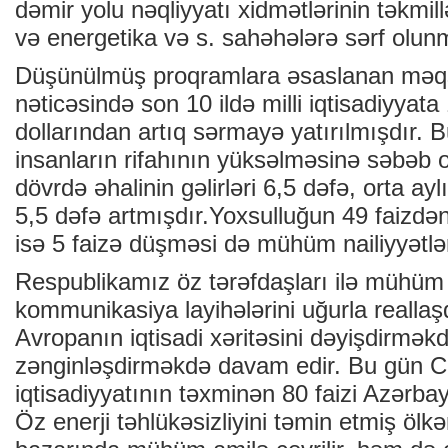
dəmir yolu nəqliyyatı xidmətlərinin təkmil
və energetika və s. sahəhələrə sərf olun
Düşünülmüş proqramlara əsaslanan məqs
nəticəsində son 10 ildə milli iqtisadiyyat
dollarından artıq sərmayə yatırılmışdır. Bu
insanların rifahının yüksəlməsinə səbəb
dövrdə əhalinin gəlirləri 6,5 dəfə, orta ay
5,5 dəfə artmışdır.Yoxsulluğun 49 faizdən 5
isə 5 faizə düşməsi də mühüm nailiyyətlər 
Respublikamız öz tərəfdaşları ilə mühüm t
kommunikasiya layihələrini uğurla realla
Avropanın iqtisadi xəritəsini dəyişdirmək
zənginləşdirməkdə davam edir. Bu gün 
iqtisadiyyatının təxminən 80 faizi Azərba
Öz enerji təhlükəsizliyini təmin etmiş ölk