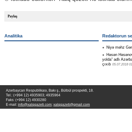
Paylaş
Analitika
Redaktorun se
Niyə məhz Gə
Həsən Həsənovu
yolda” adlı Azərb
çıxıb
05.07.2018 0
Azərbaycan Respublikası, Bakı ş., Bülbül prospekti, 18.
Tel.: (+994 12) 4935903; 4935964
Faks: (+994 12) 4930280
E-mail:
info@xalqqazeti.com
;
xalqqazeti@gmail.com