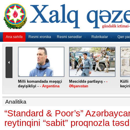
Ana səhifə
Rəsmi xronika
Rəsmi sənədlər
Rubrikalar
Qan ya
nidən
Milli komandada məşqçi
Məsciddə partlayış -
-
Külli
nqo
dəyişikliyi -
- Argentina
Əfqanıstan
keçiri
Analitika
“Standard & Poor’s” Azərbaycan
reytinqini “sabit” proqnozla təsd