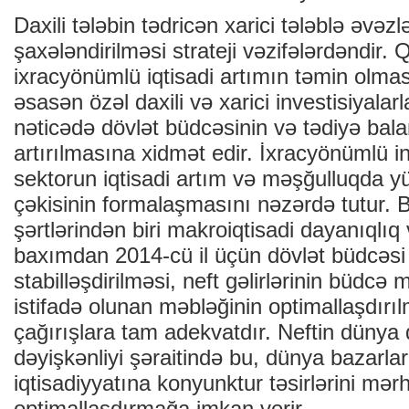
Daxili tələbin tədricən xarici tələblə əvəz
şaxələndirilməsi strateji vəzifələrdəndir.
ixracyönümlü iqtisadi artımın təmin olmas
əsasən özəl daxili və xarici investisiyala
nəticədə dövlət büdcəsinin və tədiyə bala
artırılmasına xidmət edir. İxracyönümlü in
sektorun iqtisadi artım və məşğulluqda y
çəkisinin formalaşmasını nəzərdə tutur. 
şərtlərindən biri makroiqtisadi dayanıqlıq 
baxımdan 2014-cü il üçün dövlət büdcəsi 
stabilləşdirilməsi, neft gəlirlərinin büdcə
istifadə olunan məbləğinin optimallaşdırılm
çağırışlara tam adekvatdır. Neftin dünya 
dəyişkənliyi şəraitində bu, dünya bazarlar
iqtisadiyyatına konyunktur təsirlərini mərh
optimallaşdırmağa imkan verir.