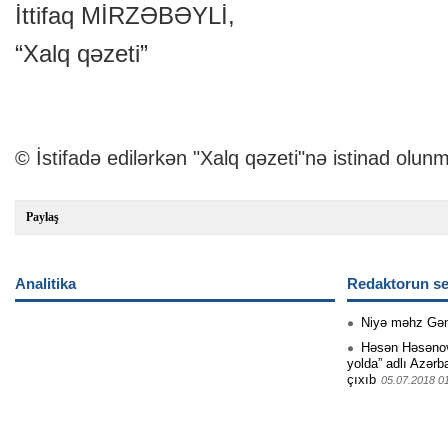
İttifaq MİRZƏBƏYLİ,
“Xalq qəzeti”
© İstifadə edilərkən "Xalq qəzeti"nə istinad olunm
Paylaş
Analitika
Redaktorun se
Niyə məhz Gə
Həsən Həsənovu
yolda” adlı Azərb
çıxıb
05.07.2018 0