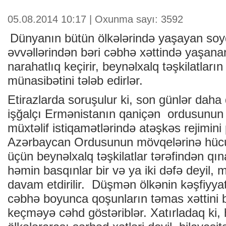
05.08.2014 10:17 | Oxunma sayı: 3592
Dünyanın bütün ölkələrində yaşayan soy
əvvəllərindən bəri cəbhə xəttində yaşana
narahatlıq keçirir, beynəlxalq təşkilatları
münasibətini tələb edirlər.
Etirazlarda soruşulur ki, son günlər dah
işğalçı Ermənistanın qaniçən ordusunun 
müxtəlif istiqamətlərində atəşkəs rejimini
Azərbaycan Ordusunun mövqelərinə hü
üçün beynəlxalq təşkilatlar tərəfindən qın
həmin basqınlar bir və ya iki dəfə deyil,
davam etdirilir. Düşmən ölkənin kəşfiyyat
cəbhə boyunca qoşunların təmas xəttini b
keçməyə cəhd göstəriblər. Xatırladaq ki, 