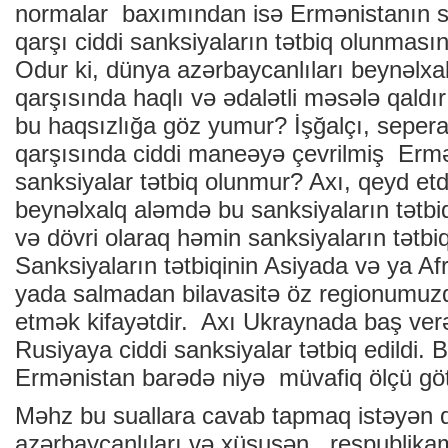
normalar baxımından isə Ermənistanın s
qarşı ciddi sanksiyaların tətbiq olunması
Odur ki, dünya azərbaycanlıları beynəlxal
qarşısında haqlı və ədalətli məsələ qaldı
bu haqsızlığa göz yumur? İşğalçı, seperat
qarşısında ciddi maneəyə çevrilmiş Ermə
sanksiyalar tətbiq olunmur? Axı, qeyd etd
beynəlxalq aləmdə bu sanksiyaların tətb
və dövri olaraq həmin sanksiyaların tətbiqi
Sanksiyaların tətbiqinin Asiyada və ya Af
yada salmadan bilavasitə öz regionumuz
etmək kifayətdir. Axı Ukraynada baş verə
Rusiyaya ciddi sanksiyalar tətbiq edildi. 
Ermənistan barədə niyə müvafiq ölçü gö
Məhz bu suallara cavab tapmaq istəyən 
azərbaycanlıları və xüsusən, respublikam