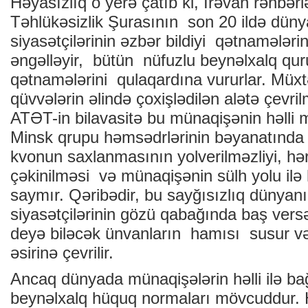
Həyasızlıq o yerə çatıb ki, İrəvan rəhbə
Təhlükəsizlik Şurasının son 20 ildə düny
siyasətçilərinin əzbər bildiyi qətnamələrin
əngəlləyir, bütün nüfuzlu beynəlxalq qur
qətnamələrini qulaqardına vururlar. Müxtə
qüvvələrin əlində çoxişlədilən alətə çevr
ATƏT-in bilavasitə bu münaqişənin həlli 
Minsk qrupu həmsədrlərinin bəyanatında
kvonun saxlanmasının yolverilməzliyi, hə
çəkinilməsi və münaqişənin sülh yolu ilə həl
saymır. Qəribədir, bu sayğısızlıq dünyan
siyasətçilərinin gözü qabağında baş vers
deyə biləcək ünvanların hamısı susur və y
əsirinə çevrilir.
Ancaq dünyada münaqişələrin həlli ilə ba
beynəlxalq hüquq normaları mövcuddur. 