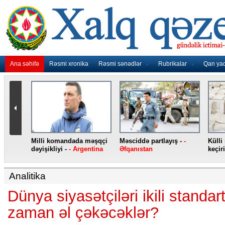
Ana səhifə
Rəsmi xronika
Rəsmi sənədlər
Rubrikalar
Qan ya
nidən
Milli komandada məşqçi
Məsciddə partlayış -
-
Külli
nqo
dəyişikliyi -
- Argentina
Əfqanıstan
keçiri
Analitika
Dünya siyasətçiləri ikili standar
zaman əl çəkəcəklər?