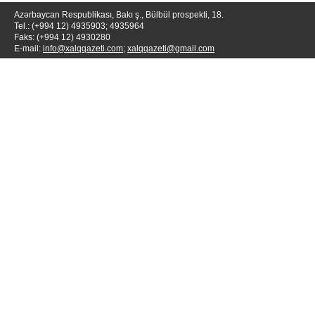
Azərbaycan Respublikası, Bakı ş., Bülbül prospekti, 18.
Tel.: (+994 12) 4935903; 4935964
Faks: (+994 12) 4930280
E-mail:
info@xalqqazeti.com
;
xalqqazeti@gmail.com