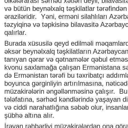
ölkələrarası sərhəd xətləri deyil, bilava
və bütün beynəlxalq təşkilatlar tərəfində
əraziləridir. Yəni, erməni silahlıları Azər
təzyiqinə və təpkisinə bilavasitə Azərba
qalırlar.
Burada xüsusilə qeyd edilməli məqamlarda
əksər beynəlxalq təşkilatların Azərbayca
tanıyan qərar və qətnamələr qəbul etməs
kvonu saxlamağa çalışan Ermənistana sə
də Ermənistan tərəfi bu təxribatçı addıml
boyunca gərginliyin artırılmasına, nəticə
müzakirələrin əngəllənməsinə çalışır. B
tələfatına, sərhəd kəndlərində yaşayan din
və ciddi narahatlığına səbəb olur, insanlar
şübhə altına alır.
İrəvan rəhbərliyi müzakirələrdən ona görə