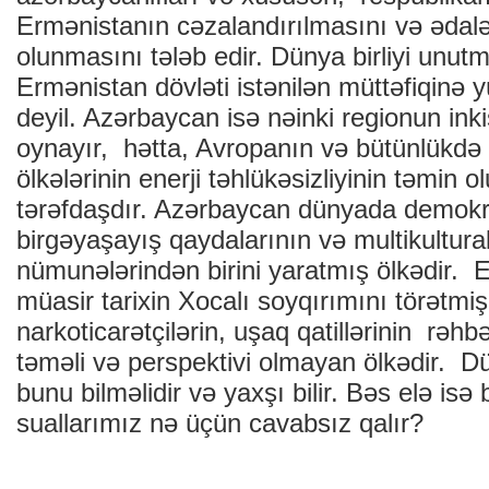
Ermənistanın cəzalandırılmasını və ədalə
olunmasını tələb edir. Dünya birliyi unutm
Ermənistan dövləti istənilən müttəfiqinə 
deyil. Azərbaycan isə nəinki regionun inki
oynayır, hətta, Avropanın və bütünlükdə
ölkələrinin enerji təhlükəsizliyinin təmin 
tərəfdaşdır. Azərbaycan dünyada demokr
birgəyaşayış qaydalarının və multikultura
nümunələrindən birini yaratmış ölkədir. 
müasir tarixin Xocalı soyqırımını törətmiş
narkoticarətçilərin, uşaq qatillərinin rəhbər
təməli və perspektivi olmayan ölkədir. Dü
bunu bilməlidir və yaxşı bilir. Bəs elə isə 
suallarımız nə üçün cavabsız qalır?