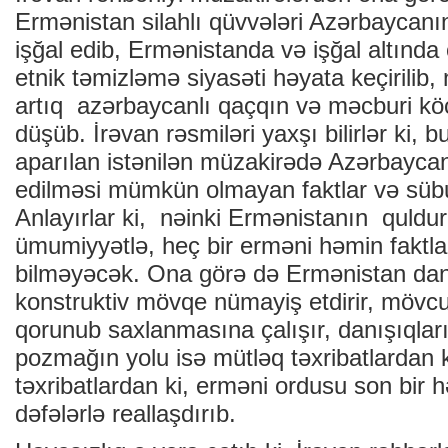
Ermənistan silahlı qüvvələri Azərbaycanın
işğal edib, Ermənistanda və işğal altında 
etnik təmizləmə siyasəti həyata keçirilib
artıq azərbaycanlı qaçqın və məcburi kö
düşüb. İrəvan rəsmiləri yaxşı bilirlər ki, 
aparılan istənilən müzakirədə Azərbayca
edilməsi mümkün olmayan faktlar və süb
Anlayırlar ki, nəinki Ermənistanın quldur
ümumiyyətlə, heç bir erməni həmin faktla
bilməyəcək. Ona görə də Ermənistan danı
konstruktiv mövqe nümayiş etdirir, mövc
qorunub saxlanmasına çalışır, danışıqları
pozmağın yolu isə mütləq təxribatlardan 
təxribatlardan ki, erməni ordusu son bir h
dəfələrlə reallaşdırıb.