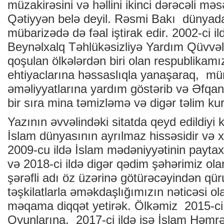
müzakirəsini və həllini ikinci dərəcəli məs
Qətiyyən belə deyil. Rəsmi Bakı dünyada
mübarizədə də fəal iştirak edir. 2002-ci i
Beynəlxalq Təhlükəsizliyə Yardım Qüvvələ
qoşulan ölkələrdən biri olan respublikamı
ehtiyaclarına həssaslıqla yanaşaraq, m
əməliyyatlarına yardım göstərib və Əfqan
bir sıra mina təmizləmə və digər təlim kur
Yazının əvvəlindəki sitatda qeyd edildiyi
İslam dünyasının ayrılmaz hissəsidir və 
2009-cu ildə İslam mədəniyyətinin payta
və 2018-ci ildə digər qədim şəhərimiz ol
şərəfli adı öz üzərinə götürəcəyindən qür
təşkilatlarla əməkdaşlığımızın nəticəsi ol
məqama diqqət yetirək. Ölkəmiz 2015-ci 
Oyunlarına, 2017-ci ildə isə İslam Həmrə