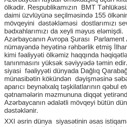
ölkədir. Respublikamızın BMT Təhlükəsiz
daimi üzvlüyünə seçilməsində 155 ölkən
mövqeyini dəstəkləməsi dostlarımızı sevi
bədxahlarımızı da xeyli məyus eləmişd
Azərbaycanın Avropa Şurası Parlament
nümayəndə heyətinə rəhbərlik etmiş İlha
kimi fəaliyyəti ölkəmiz haqqında həqiqətl
tanınmasını yüksək səviyyədə təmin edir.
siyasi fəaliyyəti dünyada Dağlıq Qaraba
münasibətin kökündən dəyişməsinə səb
aparıcı beynəlxalq təşkilatlarının qəbul et
qətnamələrin məzmununa diqqət yetirəndə
Azərbaycanın ədalətli mövqeyi bütün dün
dəstəklənir.
XXI əsrin dünya siyasətinin əsas istiqamə