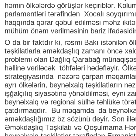
həmin ölkələrdə görüşlər keçiriblər. Kol
parlamentləri tərəfindən Xocalı soyqırım
haqqında qərar qəbul edilməsi məhz ikitə
mühüm önəm verilməsinin bariz ifadəsidir
O da bir faktdır ki, rəsmi Bakı istənilən 
təşkilatlarla əməkdaşlıq zamanı öncə xalq
problemi olan Dağlıq Qarabağ münaqişəsin
həllinə veriləcək töhfələri hədəfləyir. Ölk
strategiyasında nəzərə çarpan məqamlar
ayrı ölkələrin, beynəlxalq təşkilatların n
işğalçılıq siyasətinə yönəldilməsi, eyni 
beynəlxalq və regional sülhə təhlükə törə
çatdırmaqdır. Bu məqamda da beynəlxalq
əməkdaşlığımız öz sözünü deyir. Son ill
Əməkdaşlıq Təşkilatı və Qoşulmama Hərə
beynəlxalq təşkilatlar tərəfindən Erməni