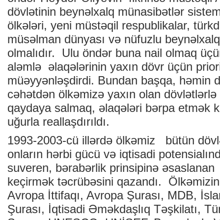
dövlətinin beynəlxalq münasibətlər siste
ölkələri, yeni müstəqil respublikalar, türkdi
müsəlman dünyası və nüfuzlu beynəlxalq t
olmalıdır. Ulu öndər buna nail olmaq üçün
aləmlə əlaqələrinin yaxın dövr üçün priori
müəyyənləşdirdi. Bundan başqa, həmin d
cəhətdən ölkəmizə yaxın olan dövlətlərlə
qaydaya salmaq, əlaqələri bərpa etmək 
uğurla reallaşdırıldı.
1993-2003-cü illərdə ölkəmiz bütün dövl
onların hərbi gücü və iqtisadi potensialın
suveren, bərabərlik prinsipinə əsaslanan 
keçirmək təcrübəsini qazandı. Ölkəmiz
Avropa İttifaqı, Avropa Şurası, MDB, İ
Şurası, İqtisadi Əməkdaşlıq Təşkilatı, Türk