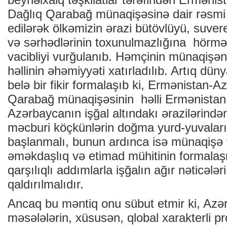
Dağlıq Qarabağ münaqişəsinə dair rəsmi
edilərək ölkəmizin ərazi bütövlüyü, suver
və sərhədlərinin toxunulmazlığına hörmə
vacibliyi vurğulanıb. Həmçinin münaqişə
həllinin əhəmiyyəti xatırladılıb. Artıq dün
belə bir fikir formalaşıb ki, Ermənistan-
Qarabağ münaqişəsinin həlli Ermənistan s
Azərbaycanın işğal altındakı ərazilərində
məcburi köçkünlərin doğma yurd-yuvaları
başlanmalı, bunun ardınca isə münaqişə t
əməkdaşlıq və etimad mühitinin formala
qarşılıqlı addımlarla işğalın ağır nəticələr
qaldırılmalıdır.
Ancaq bu məntiq onu sübut etmir ki, Azə
məsələlərin, xüsusən, qlobal xarakterli p