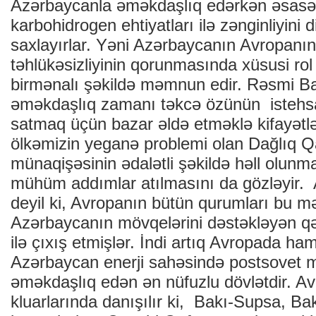
Azərbaycanla əməkdaşlıq edərkən əsasə
karbohidrogen ehtiyatları ilə zənginliyini
saxlayırlar. Yəni Azərbaycanın Avropanın
təhlükəsizliyinin qorunmasında xüsusi r
birmənalı şəkildə məmnun edir. Rəsmi Ba
əməkdaşlıq zamanı təkcə özünün istehsa
satmaq üçün bazar əldə etməklə kifayətl
ölkəmizin yeganə problemi olan Dağlıq 
münaqişəsinin ədalətli şəkildə həll olunm
mühüm addımlar atılmasını da gözləyir. A
deyil ki, Avropanın bütün qurumları bu m
Azərbaycanın mövqelərini dəstəkləyən q
ilə çıxış etmişlər. İndi artıq Avropada ham
Azərbaycan enerji sahəsində postsovet 
əməkdaşlıq edən ən nüfuzlu dövlətdir. A
kluarlarında danışılır ki, Bakı-Supsa, Bak