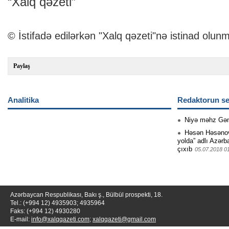
“Xalq qəzeti”
© İstifadə edilərkən "Xalq qəzeti"nə istinad olunm
Paylaş
Analitika
Redaktorun se
Niyə məhz Gə
Həsən Həsənovu
yolda” adlı Azərb
çıxıb
05.07.2018 0
Azərbaycan Respublikası, Bakı ş., Bülbül prospekti, 18.
Tel.: (+994 12) 4935903; 4935964
Faks: (+994 12) 4930280
E-mail:
info@xalqqazeti.com
;
xalqqazeti@gmail.com