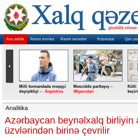
Ana səhifə
Rəsmi xronika
Rəsmi sənədlər
Rubrikalar
Qan ya
dada məşqçi
Məsciddə partlayış -
-
Külli miqdarda heroin ələ
 Argentina
Əfqanıstan
keçirilib -
- Türkiyə
Analitika
Azərbaycan beynəlxalq birliyin 
üzvlərindən birinə çevrilir