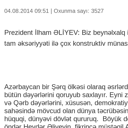
04.08.2014 09:51 | Oxunma sayı: 3527
Prezident İlham ƏLİYEV: Biz beynəlxalq i
tam əksəriyyəti ilə çox konstruktiv müna
Azərbaycan bir Şərq ölkəsi olaraq əsrlər
bütün dəyərlərini qoruyub saxlayır. Eyni
və Qərb dəyərlərini, xüsusən, demokratiy
sahəsində mövcud olan dünya təcrübəsini 
hüquqi, dünyəvi dövlət qururuq. Böyük dö
öndər Heydər Əliyevin fikrincə müstəqil