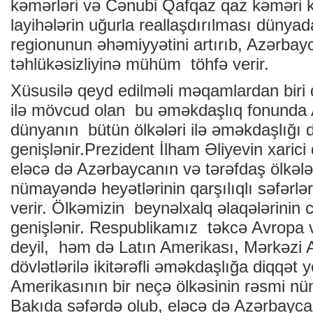
kəmərləri və Cənubi Qafqaz qaz kəməri k
layihələrin uğurla reallaşdırılması düny
regionunun əhəmiyyətini artırıb, Azərbayc
təhlükəsizliyinə mühüm töhfə verir.
Xüsusilə qeyd edilməli məqamlardan biri
ilə mövcud olan bu əməkdaşlıq fonunda
dünyanın bütün ölkələri ilə əməkdaşlığı
genişlənir.Prezident İlham Əliyevin xarici 
eləcə də Azərbaycanın və tərəfdaş ölkələr
nümayəndə heyətlərinin qarşılıqlı səfərlər
verir. Ölkəmizin beynəlxalq əlaqələrinin co
genişlənir. Respublikamız təkcə Avropa və
deyil, həm də Latın Amerikası, Mərkəzi 
dövlətlərilə ikitərəfli əməkdaşlığa diqqət y
Amerikasının bir neçə ölkəsinin rəsmi n
Bakıda səfərdə olub, eləcə də Azərbaycan