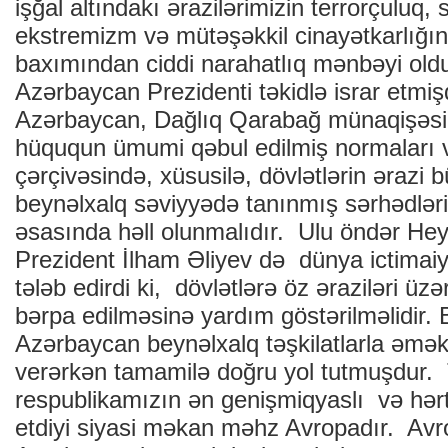
işğal altındakı ərazilərimizin terrorçuluq, 
ekstremizm və mütəşəkkil cinayətkarlığın 
baxımından ciddi narahatlıq mənbəyi old
Azərbaycan Prezidenti təkidlə israr etmiş
Azərbaycan, Dağlıq Qarabağ münaqişəsi
hüququn ümumi qəbul edilmiş normaları və
çərçivəsində, xüsusilə, dövlətlərin ərazi 
beynəlxalq səviyyədə tanınmış sərhədləri
əsasında həll olunmalıdır. Ulu öndər Hey
Prezident İlham Əliyev də dünya ictimaiy
tələb edirdi ki, dövlətlərə öz əraziləri üzə
bərpa edilməsinə yardım göstərilməlidir. B
Azərbaycan beynəlxalq təşkilatlarla əmə
verərkən tamamilə doğru yol tutmuşdur. T
respublikamızın ən genişmiqyaslı və hər
etdiyi siyasi məkan məhz Avropadır. Avr