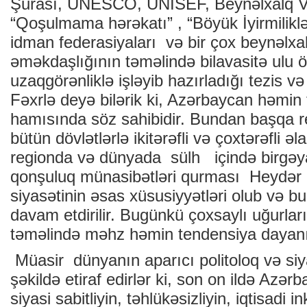
Şurası, UNESCO, UNİSEF, Beynəlxalq V
“Qoşulmama hərəkatı” , “Böyük İyirmiliklə
idman federasiyaları və bir çox beynəlxalq
əməkdaşlığının təməlində bilavasitə ulu ö
uzaqgörənliklə işləyib hazırladığı tezis və
Fəxrlə deyə bilərik ki, Azərbaycan həmin t
hamısında söz sahibidir. Bundan başqa 
bütün dövlətlərlə ikitərəfli və çoxtərəfli ə
regionda və dünyada sülh içində birgə
qonşuluq münasibətləri qurması Heydər Ə
siyasətinin əsas xüsusiyyətləri olub və b
davam etdirilir. Bugünkü çoxsaylı uğurla
təməlində məhz həmin tendensiya dayanı
Müasir dünyanın aparıcı politoloq və siya
şəkildə etiraf edirlər ki, son on ildə Azə
siyasi sabitliyin, təhlükəsizliyin, iqtisadi i