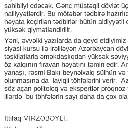
sahibliyi edəcək. Gənc müstəqil dövlət 
nailiyyətlərdir. Bu mötəbər tədbirə hazırlı
həyata keçirilən tədbirlər bütün aidiyyətli
yüksək qiymətləndirilir.
Yəni, əvvəlki yazılarda da qeyd etdiyimiz
siyasi kursu ilə irəliləyən Azərbaycan döv
təşkilatlarla əməkdaşlıqdan yüksək səvi
öz xalqının firavan həyatını təmin edir.
yanaşı, rəsmi Bakı beynəlxalq sülhün və t
olunmasına da layiqli töhfələrini verir.
söz açan politoloq və ekspertlər proqnoz v
illərdə bu töhfələrin sayı daha da çox ol
İttifaq MİRZƏBƏYLİ,