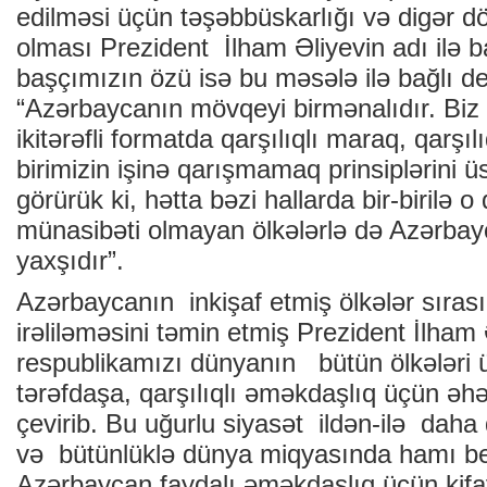
edilməsi üçün təşəbbüskarlığı və digər dö
olması Prezident İlham Əliyevin adı ilə ba
başçımızın özü isə bu məsələ ilə bağlı d
“Azərbaycanın mövqeyi birmənalıdır. Biz 
ikitərəfli formatda qarşılıqlı maraq, qarşılı
birimizin işinə qarışmamaq prinsiplərini ü
görürük ki, hətta bəzi hallarda bir-birilə 
münasibəti olmayan ölkələrlə də Azərbay
yaxşıdır”.
Azərbaycanın inkişaf etmiş ölkələr sıras
irəliləməsini təmin etmiş Prezident İlham
respublikamızı dünyanın bütün ölkələri ü
tərəfdaşa, qarşılıqlı əməkdaşlıq üçün əhə
çevirib. Bu uğurlu siyasət ildən-ilə daha 
və bütünlüklə dünya miqyasında hamı bel
Azərbaycan faydalı əməkdaşlıq üçün kifa