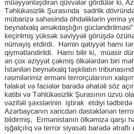
müəyyənləşdirən qüvvələr gördülər ki,
Təhlükəsizlik Şurasında sədrlik dövründ
mübarizə sahəsində öhdəliklərin yerinə yet
beynəlxalq əməkdaşlığın gücləndirilməs
keçirilmiş yüksək səviyyəli görüşdə özü
nümayiş etdirdi. Həmin qətiyyət hamı tə
qiymətləndirildi. Hamı bilir ki, müasir d
ən çox əziyyət çəkmiş ölkələrdən biri mə
İstənilən beynəlxalq təşkilatın tribunasın
rəsmilərimiz erməni terrorçularının xalq
fəlakət və faciələr barədə əhatəli söz aç
katibi və Təhlükəsizlik Şurasının üzvü ol
vəzifəli şəxslərinin iştirak etdiyi tədbird
Azərbaycanın xaricdən dəstəklənən terro
bildirmiş, Ermənistanın ölkəmizə qarşı hə
işğalçılıq və terror siyasəti barədə ətrafl