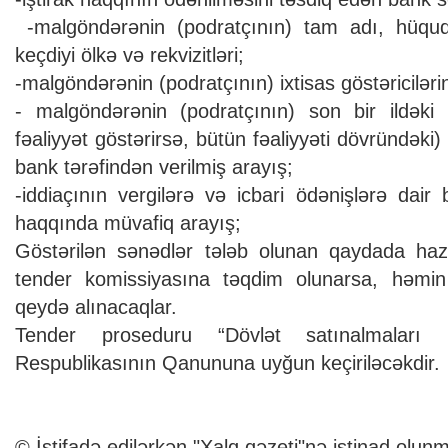
-malgöndərənin (podratçının) tam adı, hüquq
keçdiyi ölkə və rekvizitləri;
-malgöndərənin (podratçının) ixtisas göstəricilər
- malgöndərənin (podratçının) son bir ildək
fəaliyyət göstərirsə, bütün fəaliyyəti dövründəki
bank tərəfindən verilmiş arayış;
-iddiaçının vergilərə və icbari ödənişlərə dai
haqqında müvafiq arayış;
Göstərilən sənədlər tələb olunan qaydada ha
tender komissiyasına təqdim olunarsa, həmin i
qeydə alınacaqlar.
Tender proseduru “Dövlət satınalmaları 
Respublikasının Qanununa uyğun keçiriləcəkdir.
© İstifadə edilərkən "Xalq qəzeti"nə istinad olunm