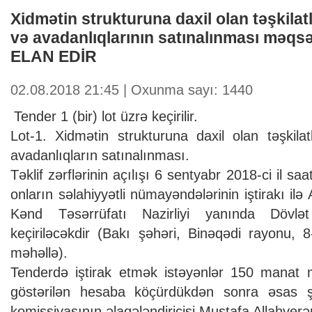
Xidmətin strukturuna daxil olan təşkilat
və avadanlıqlarının satınalınması məq
ELAN EDİR
02.08.2018 21:45 | Oxunma sayı: 1440
Tender 1 (bir) lot üzrə keçirilir.
Lot-1. Xidmətin strukturuna daxil olan təşkil
avadanlıqların satınalınması.
Təklif zərflərinin açılışı 6 sentyabr 2018-ci il sa
onların səlahiyyətli nümayəndələrinin iştirakı il
Kənd Təsərrüfatı Nazirliyi yanında Dövlət
keçiriləcəkdir (Bakı şəhəri, Binəqədi rayonu, 
məhəllə).
Tenderdə iştirak etmək istəyənlər 150 manat m
göstərilən hesaba köçürdükdən sonra əsas şə
komissiyasının əlaqələndiricisi Mustafa Allahverən