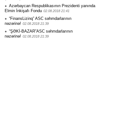
Azərbaycan Respublikasının Prezidenti yanında
Elmin İnkişafı Fondu
02.08.2018 21:41
“FinansLizinq” ASC səhmdarlarının
nəzərinə!
02.08.2018 21:39
“ŞƏKİ-BAZAR”ASC səhmdarlarının
nəzərinə!
02.08.2018 21:39