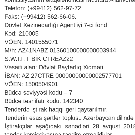
Telefon: (+99412) 562-97-72.
Faks: (+99412) 562-66-06.
Dövlət Xəzinədarlığı Agentliyi 7-ci fond
Kod: 210005
VÖEN: 1401555071
M/h: AZ41NABZ 01360100000000003944
S.W.I.F.T BİK CTREAZ22
Vəsaiti alan: Dövlət Baytarlıq Xidməti
İBAN: AZ 27CTRE 00000000000002577701
VÖEN: 1500504901
Büdcə səviyyəsi kodu – 7
Büdcə təsnifatı kodu: 142340
Tenderdə iştirak haqqı geri qaytarılmır.
Tenderin əsas şərtlər toplusu Azərbaycan dilində
İştirakçılar aşağıdakı sənədləri 28 avqust 2018
tender komissiyasına təqdim etməlidirlər.