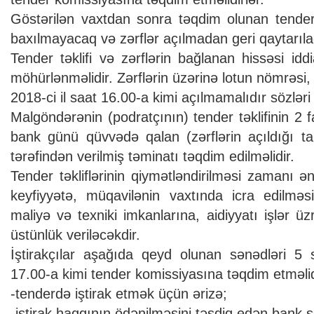
Göstərilən vaxtdan sonra təqdim olunan tender 
baxılmayacaq və zərflər açılmadan geri qaytarıla
Tender təklifi və zərflərin bağlanan hissəsi idd
möhürlənməlidir. Zərflərin üzərinə lotun nömrəsi, 
2018-ci il saat 16.00-a kimi açılmamalıdır sözləri
Malgöndərənin (podratçının) tender təklifinin 2 
bank günü qüvvədə qalan (zərflərin açıldığı tar
tərəfindən verilmiş təminatı təqdim edilməlidir.
Tender təkliflərinin qiymətləndirilməsi zamanı ə
keyfiyyətə, müqavilənin vaxtında icra edilməsi
maliyə və texniki imkanlarına, aidiyyatı işlər ü
üstünlük veriləcəkdir.
İştirakçılar aşağıda qeyd olunan sənədləri 5 
17.00-a kimi tender komissiyasına təqdim etməlid
-tenderdə iştirak etmək üçün ərizə;
-iştirak haqqının ödənilməsini təsdiq edən bank s