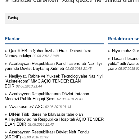
Paylaş
Elanlar
Redaktorun se
Qax RİHB-in Şəhər İnzibati Ərazi Dairəsi üzrə
Niyə məhz Gə
Nümayəndəliyi
02.08.2018 21:48
Həsən Həsənovu
Azərbaycan Respublikası Kənd Təsərrüfatı Nazirliyi
yolda” adlı Azərb
yanında Dövlət Baytarlıq Xidməti
çıxıb
02.08.2018 21:45
05.07.2018 0
Nəqliyyat, Rabitə və Yüksək Texnologiyalar Nazirliyi
“Azintelecom” MMC AÇIQ TENDER ELAN
EDİR
02.08.2018 21:44
Azərbaycan Respublikasının Dövlət İmtahan
Mərkəzi Publik Hüquqi Şəxs
02.08.2018 21:43
“Azərkosmos” ASC
02.08.2018 21:43
DİN-in Tibb İdarəsinə bilavasitə tabe olan
A.Heydərov adına Respublika Hospitalı AÇIQ TENDER
ELAN EDİR
02.08.2018 21:43
Azərbaycan Respublikası Dövlət Neft Fondu
(ARDNF)
02.08.2018 21:42