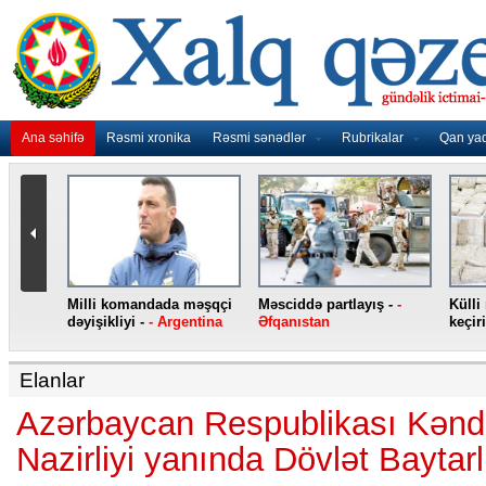
Ana səhifə
Rəsmi xronika
Rəsmi sənədlər
Rubrikalar
Qan ya
nidən
Milli komandada məşqçi
Məsciddə partlayış -
-
Külli
nqo
dəyişikliyi -
- Argentina
Əfqanıstan
keçiri
Elanlar
Azərbaycan Respublikası Kənd 
Nazirliyi yanında Dövlət Baytar