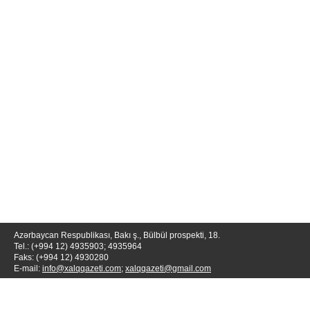
Azərbaycan Respublikası, Bakı ş., Bülbül prospekti, 18.
Tel.: (+994 12) 4935903; 4935964
Faks: (+994 12) 4930280
E-mail:
info@xalqqazeti.com
;
xalqqazeti@gmail.com