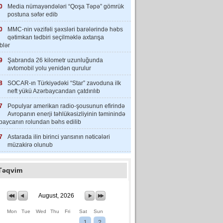
0
Media nümayəndələri “Qoşa Təpə” gömrük
postuna səfər edib
0
MMC-nin vəzifəli şəxsləri barələrində həbs
qətimkan tədbiri seçilməklə axtarışa
iblər
9
Şabranda 26 kilometr uzunluğunda
avtomobil yolu yenidən qurulur
8
SOCAR-ın Türkiyədəki “Star” zavoduna ilk
neft yükü Azərbaycandan çatdırılıb
7
Populyar amerikan radio-şousunun efirində
Avropanın enerji təhlükəsizliyinin təminində
baycanın rolundan bəhs edilib
7
Astarada ilin birinci yarısının nəticələri
müzakirə olunub
Təqvim
August, 2026
Mon
Tue
Wed
Thu
Fri
Sat
Sun
1
2