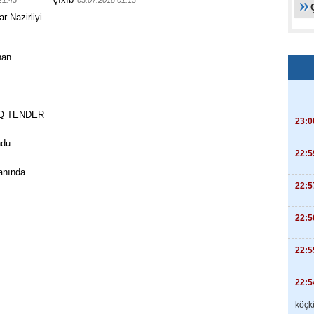
21:45
05.07.2018 01:13
r Nazirliyi
han
ÇIQ TENDER
23:0
ndu
22:5
anında
22:5
22:5
22:5
22:5
köçkü