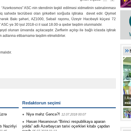
 “Azərkosmos” ASC-nin stendinin təşkil edilməsi xidmətinin satınalınması
q sahədə təcrübəsi olan şirkətləri sorğuda iştiraka dəvət edir. Qiymət
ənərək Bakı şəhəri, AZ1000, Səbail rayonu, Üzeyir Hacıbəyli küçəsi 72
ASC-yə 30 iyul 2018-ci il saat 18.00-a qədər təqdim olunmalıdır.
qeyd olunan ünvanda açılacaqdır. Zərflərin açılışı ilə bağlı iclasda iştirak
n adlarına etibarnamə təqdim etməlidirlər.
malıdır.
I A
I A
Redaktorun seçimi
xat
müd
üzrə
Niyə məhz Gəncə?!
12.07.2018 00:07
Həsən Həsənovun “Birinci respublikaya aparan
 Nazirliyi
yolda” adlı Azərbaycan tarixi oçerkləri kitabı çapdan
çıxıb