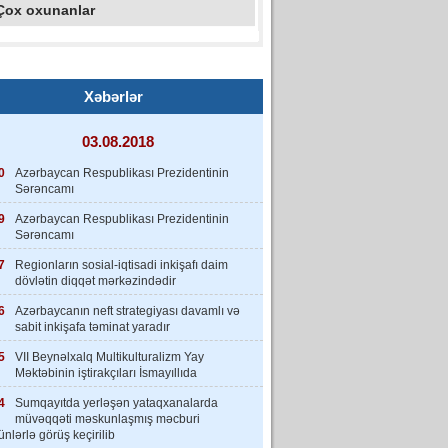
Çox oxunanlar
Xəbərlər
03.08.2018
0
Azərbaycan Respublikası Prezidentinin
Sərəncamı
9
Azərbaycan Respublikası Prezidentinin
Sərəncamı
7
Regionların sosial-iqtisadi inkişafı daim
dövlətin diqqət mərkəzindədir
6
Azərbaycanın neft strategiyası davamlı və
sabit inkişafa təminat yaradır
5
VII Beynəlxalq Multikulturalizm Yay
Məktəbinin iştirakçıları İsmayıllıda
4
Sumqayıtda yerləşən yataqxanalarda
müvəqqəti məskunlaşmış məcburi
nlərlə görüş keçirilib