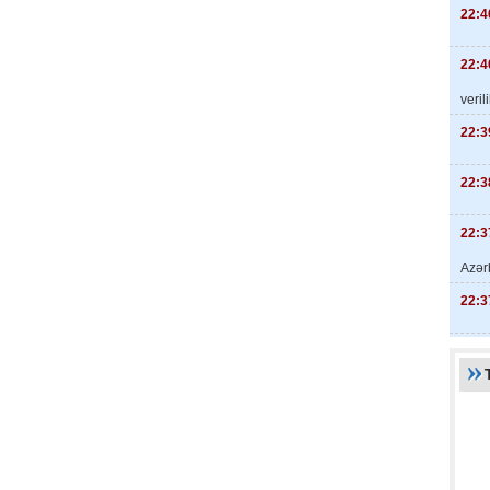
22:4
22:4
veril
22:3
22:3
22:3
Azər
22:3