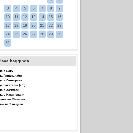
3
4
5
6
7
8
9
10
11
12
13
14
15
16
17
18
19
20
21
22
23
24
25
26
27
28
29
30
31
Hava haqqında
да в Баку
да Гянджа (а/п)
да в Ленкорани
да Закаталы (а/п)
да в Хачмазе
да в Нахичевани
Gismeteo
ноз на 2 недели