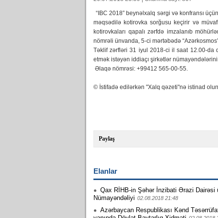
“IBC 2018” beynəlxalq sərgi və konfransı üçün
məqsədilə kotirovka sorğusu keçirir və müvafi
kotirovkaları qapalı zərfdə imzalanıb möhürl
nömrəli ünvanda, 5-ci mərtəbədə “Azərkosmos” 
Təklif zərfləri 31 iyul 2018-ci il saat 12.00-da 
etmək istəyən iddiaçı şirkətlər nümayəndələrini
Əlaqə nömrəsi: +99412 565-00-55.
© İstifadə edilərkən "Xalq qəzeti"nə istinad olun
Paylaş
Elanlar
Qax RİHB-in Şəhər İnzibati Ərazi Dairəsi 
Nümayəndəliyi
02.08.2018 21:48
Azərbaycan Respublikası Kənd Təsərrüfatı
yanında Dövlət Baytarlıq Xidməti