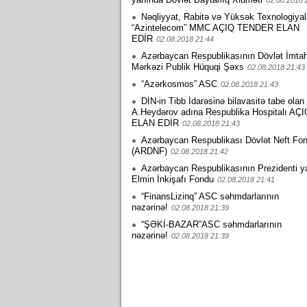
02.08.2018 
Nəqliyyat, Rabitə və Yüksək Texnologiyala
“Azintelecom” MMC AÇIQ TENDER ELAN
EDİR
02.08.2018 21:44
Azərbaycan Respublikasının Dövlət İmta
Mərkəzi Publik Hüquqi Şəxs
02.08.2018 21:43
“Azərkosmos” ASC
02.08.2018 21:43
DİN-in Tibb İdarəsinə bilavasitə tabe olan
A.Heydərov adına Respublika Hospitalı A
ELAN EDİR
02.08.2018 21:43
Azərbaycan Respublikası Dövlət Neft Fo
(ARDNF)
02.08.2018 21:42
Azərbaycan Respublikasının Prezidenti y
Elmin İnkişafı Fondu
02.08.2018 21:41
“FinansLizinq” ASC səhmdarlarının
nəzərinə!
02.08.2018 21:39
“ŞƏKİ-BAZAR”ASC səhmdarlarının
nəzərinə!
02.08.2018 21:39