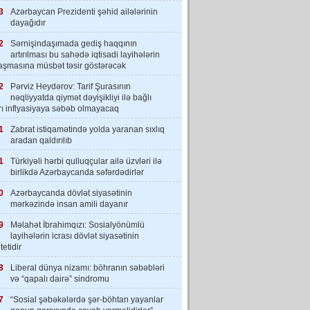
3
Azərbaycan Prezidenti şəhid ailələrinin
dayağıdır
2
Sərnişindaşımada gediş haqqının
artırılması bu sahədə iqtisadi layihələrin
laşmasına müsbət təsir göstərəcək
2
Pərviz Heydərov: Tarif Şurasının
nəqliyyatda qiymət dəyişikliyi ilə bağlı
rı inflyasiyaya səbəb olmayacaq
1
Zabrat istiqamətində yolda yaranan sıxlıq
aradan qaldırılıb
1
Türkiyəli hərbi qulluqçular ailə üzvləri ilə
birlikdə Azərbaycanda səfərdədirlər
0
Azərbaycanda dövlət siyasətinin
mərkəzində insan amili dayanır
9
Məlahət İbrahimqızı: Sosialyönümlü
layihələrin icrası dövlət siyasətinin
tetidir
8
Liberal dünya nizamı: böhranın səbəbləri
və “qapalı dairə” sindromu
7
“Sosial şəbəkələrdə şər-böhtan yayanlar