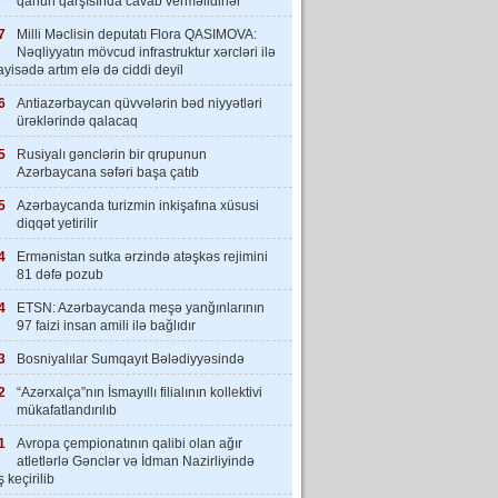
qanun qarşısında cavab verməlidirlər”
7
Milli Məclisin deputatı Flora QASIMOVA:
Nəqliyyatın mövcud infrastruktur xərcləri ilə
yisədə artım elə də ciddi deyil
6
Antiazərbaycan qüvvələrin bəd niyyətləri
ürəklərində qalacaq
5
Rusiyalı gənclərin bir qrupunun
Azərbaycana səfəri başa çatıb
5
Azərbaycanda turizmin inkişafına xüsusi
diqqət yetirilir
4
Ermənistan sutka ərzində atəşkəs rejimini
81 dəfə pozub
4
ETSN: Azərbaycanda meşə yanğınlarının
97 faizi insan amili ilə bağlıdır
3
Bosniyalılar Sumqayıt Bələdiyyəsində
2
“Azərxalça”nın İsmayıllı filialının kollektivi
mükafatlandırılıb
1
Avropa çempionatının qalibi olan ağır
atletlərlə Gənclər və İdman Nazirliyində
 keçirilib