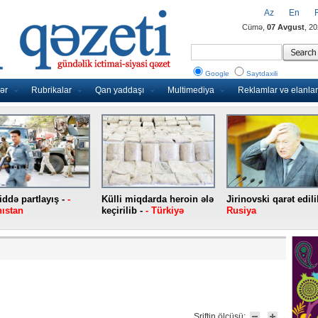
Az
En
Cümə,
07 Avgust
, 2
Google
Saytdaxili
ər
Rubrikalar
Qan yaddaşı
Multimediya
Reklamlar və elanlar
ddə partlayış -
-
Külli miqdarda heroin ələ
Jirinovski qarət edili
ıstan
keçirilib -
- Türkiyə
Rusiya
Şriftin ölçüsü: