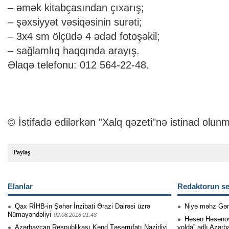
– əmək kitabçasından çıxarış;
– şəxsiyyət vəsiqəsinin surəti;
– 3x4 sm ölçüdə 4 ədəd fotoşəkil;
– sağlamlıq haqqında arayış.
Əlaqə telefonu: 012 564-22-48.
© İstifadə edilərkən "Xalq qəzeti"nə istinad olunm
Paylaş
Elanlar
Redaktorun se
Qax RİHB-in Şəhər İnzibati Ərazi Dairəsi üzrə
Niyə məhz Gə
Nümayəndəliyi
02.08.2018 21:48
Həsən Həsənovu
Azərbaycan Respublikası Kənd Təsərrüfatı Nazirliyi
yolda” adlı Azərb