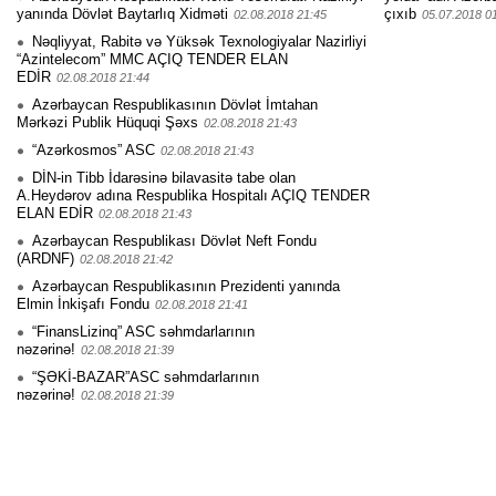
yanında Dövlət Baytarlıq Xidməti
çıxıb
02.08.2018 21:45
05.07.2018 0
Nəqliyyat, Rabitə və Yüksək Texnologiyalar Nazirliyi
“Azintelecom” MMC AÇIQ TENDER ELAN
EDİR
02.08.2018 21:44
Azərbaycan Respublikasının Dövlət İmtahan
Mərkəzi Publik Hüquqi Şəxs
02.08.2018 21:43
“Azərkosmos” ASC
02.08.2018 21:43
DİN-in Tibb İdarəsinə bilavasitə tabe olan
A.Heydərov adına Respublika Hospitalı AÇIQ TENDER
ELAN EDİR
02.08.2018 21:43
Azərbaycan Respublikası Dövlət Neft Fondu
(ARDNF)
02.08.2018 21:42
Azərbaycan Respublikasının Prezidenti yanında
Elmin İnkişafı Fondu
02.08.2018 21:41
“FinansLizinq” ASC səhmdarlarının
nəzərinə!
02.08.2018 21:39
“ŞƏKİ-BAZAR”ASC səhmdarlarının
nəzərinə!
02.08.2018 21:39