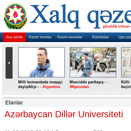
Ana səhifə
Rəsmi xronika
Rəsmi sənədlər
Rubrikalar
Qan ya
nidən
Milli komandada məşqçi
Məsciddə partlayış -
-
Külli
nqo
dəyişikliyi -
- Argentina
Əfqanıstan
keçiri
Elanlar
Azərbaycan Dillər Universiteti