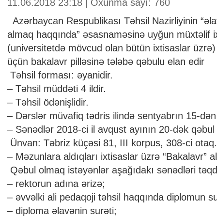
11.06.2018 23:18 | Oxunma sayı: 760
Azərbaycan Respublikası Təhsil Nazirliyinin “əlav
almaq haqqında” əsasnaməsinə uyğun müxtəlif ix
(universitetdə mövcud olan bütün ixtisaslar üzrə) 
üçün bakalavr pilləsinə tələbə qəbulu elan edir
Təhsil forması: əyanidir.
– Təhsil müddəti 4 ildir.
– Təhsil ödənişlidir.
– Dərslər müvafiq tədris ilində sentyabrın 15-dən
– Sənədlər 2018-ci il avqust ayının 20-dək qəbul e
Ünvan: Təbriz küçəsi 81, III korpus, 308-ci otaq.
– Məzunlara aldıqları ixtisaslar üzrə “Bakalavr” ali 
Qəbul olmaq istəyənlər aşağıdakı sənədləri təqdi
– rektorun adına ərizə;
– əvvəlki ali pedaqoji təhsil haqqında diplomun su
– diploma əlavənin surəti;