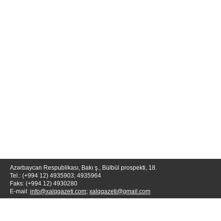
Azərbaycan Respublikası, Bakı ş., Bülbül prospekti, 18.
Tel.: (+994 12) 4935903; 4935964
Faks: (+994 12) 4930280
E-mail:
info@xalqqazeti.com
;
xalqqazeti@gmail.com