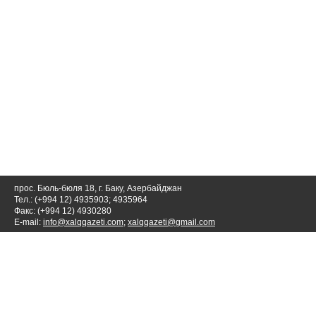
прос. Бюль-бюля 18, г. Баку, Азербайджан
Тел.: (+994 12) 4935903; 4935964
Факс: (+994 12) 4930280
E-mail:
info@xalqqazeti.com
;
xalqqazeti@gmail.com