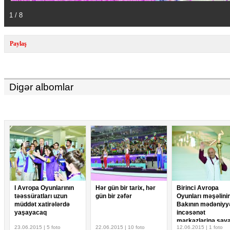
1 / 8
Paylaş
Digər albomlar
I Avropa Oyunlarının
Hər gün bir tarix, hər
Birinci Avropa
təəssüratları uzun
gün bir zəfər
Oyunları məşəlini
müddət xatirələrdə
Bakının mədəniyy
yaşayacaq
incəsənət
mərkəzlərinə səya
23.06.2015 | 5 foto
22.06.2015 | 10 foto
12.06.2015 | 1 foto