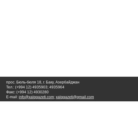
прос. Бюль-бюля 18, г. Баку, Азербайджан
Тел.: (+994 12) 4935903; 4935964
Факс: (+994 12) 4930280
E-mail:
info@xalqqazeti.com
;
xalqqazeti@gmail.com