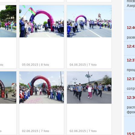
пос
Азер
12:4
разв
12:4
12:3
oto
05.06.2015 | 8 foto
04.06.2015 | 7 foto
про
12:3
сотр
12:3
расп
фро
to
02.06.2015 | 7 foto
02.06.2015 | 7 foto
15:5