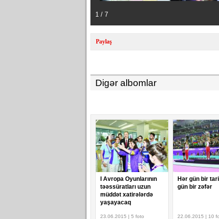
1 / 7
Paylaş
Digər albomlar
I Avropa Oyunlarının
Hər gün bir tar
təəssüratları uzun
gün bir zəfər
müddət xatirələrdə
yaşayacaq
23.06.2015 | 5 foto
22.06.2015 | 10 f