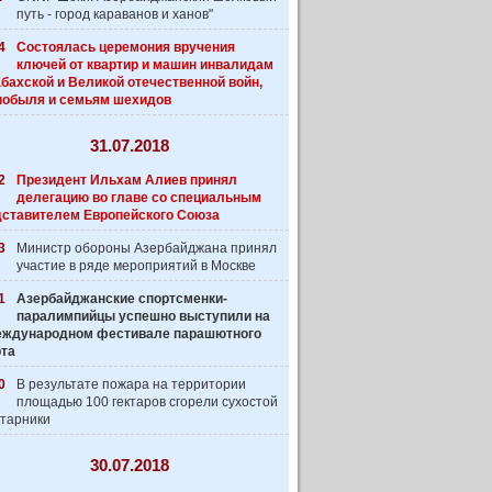
путь - город караванов и ханов"
4
Состоялась церемония вручения
ключей от квартир и машин инвалидам
бахской и Великой отечественной войн,
нобыля и семьям шехидов
31.07.2018
2
Президент Ильхам Алиев принял
делегацию во главе со специальным
дставителем Европейского Союза
3
Министр обороны Азербайджана принял
участие в ряде мероприятий в Москве
1
Азербайджанские спортсменки-
паралимпийцы успешно выступили на
 Международном фестивале парашютного
рта
0
В результате пожара на территории
площадью 100 гектаров сгорели сухостой
старники
30.07.2018