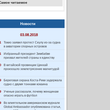
Самое читаемое
Новости
03.08.2018
1
Токио заявил протест Сеулу из-за судна
в акватории спорных островов
1
Избранный президент Зимбабве
призвал жителей страны к единству
0
В китайской провинции Цинхай
произошло землетрясение магнитудой
9
Береговая охрана Коста-Рики задержала
судно с двумя тоннами кокаина
9
Ученые рассказали, почему женщинам
опасно играть в футбол
9
Во влиятельном американском журнале
Global Ambassador опубликована статья,