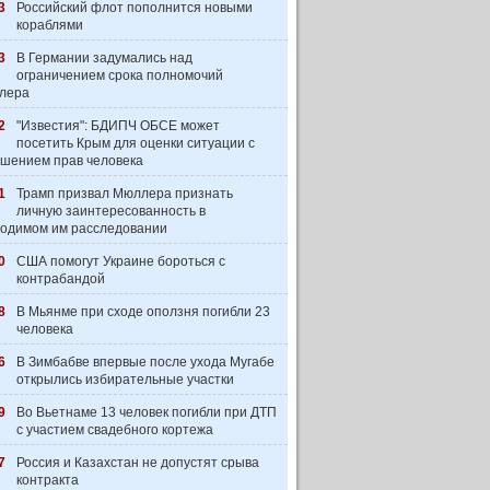
3
Российский флот пополнится новыми
кораблями
3
В Германии задумались над
ограничением срока полномочий
лера
2
"Известия": БДИПЧ ОБСЕ может
посетить Крым для оценки ситуации с
шением прав человека
1
Трамп призвал Мюллера признать
личную заинтересованность в
одимом им расследовании
0
США помогут Украине бороться с
контрабандой
8
В Мьянме при сходе оползня погибли 23
человека
6
В Зимбабве впервые после ухода Мугабе
открылись избирательные участки
9
Во Вьетнаме 13 человек погибли при ДТП
с участием свадебного кортежа
7
Россия и Казахстан не допустят срыва
контракта