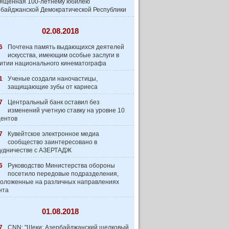
вященная 100-летнему юбилею
байджанской Демократической Республики
02.08.2018
6
Почтена память выдающихся деятелей
искусства, имеющим особые заслуги в
итии национального кинематографа
1
Ученые создали наночастицы,
защищающие зубы от кариеса
7
Центральный банк оставил без
изменений учетную ставку на уровне 10
центов
7
Кувейтское электронное медиа
сообщество заинтеpесовано в
удничестве с АЗЕРТАДЖ
6
Руководство Министерства обороны
посетило передовые подразделения,
оложенные на различных направлениях
нта
01.08.2018
7
CNN: "Шеки: Азербайджанский шелковый