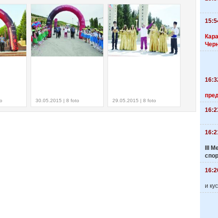
15:5
Кара
Чер
16:3
пре
to
30.05.2015 | 8 foto
29.05.2015 | 8 foto
16:2
16:2
III
спо
16:2
и ку