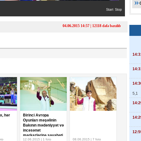
Start
Stop
04.06.2015 14:57 | 12118 dəfə baxılıb
14:3
14:3
14:3
5,1
14:2
ix, hər
Birinci Avropa
14:2
Oyunları məşəlinin
Bakının mədəniyyət və
incəsənət
12:5
mərkəzlərinə səyahəti
oto
12.06.2015 | 1 foto
08.06.2015 | 7 foto