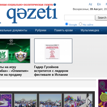
Az
En
Воскресенье,
09 Август
, 2
Google
На сайте
иальные документы
Рубрики
Память крови
Мультимедиа
ты на игру
Гадир Гусейнов
абах» - «Олимпия»
встретится с лидером
и на продажу
фестиваля в Испании