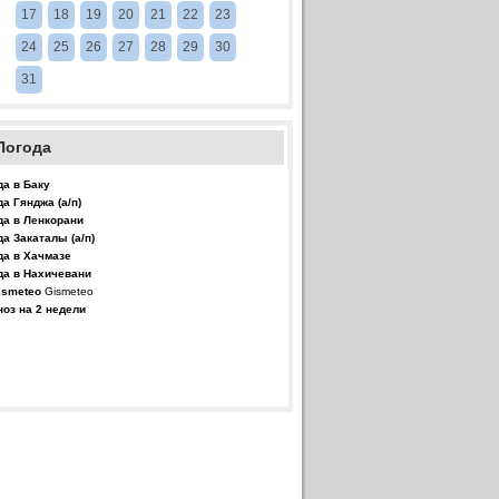
17
18
19
20
21
22
23
24
25
26
27
28
29
30
31
Погода
да в Баку
да Гянджа (а/п)
да в Ленкорани
да Закаталы (а/п)
да в Хачмазе
да в Нахичевани
Gismeteo
ноз на 2 недели