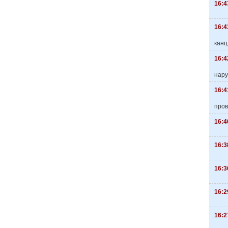
16:4
16:4
канц
16:4
нару
16:4
пров
16:4
16:3
16:3
16:2
16:2