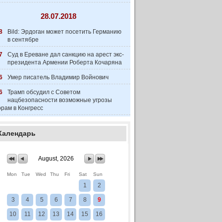
28.07.2018
8
Bild: Эрдоган может посетить Германию
в сентябре
7
Суд в Ереване дал санкцию на арест экс-
президента Армении Роберта Кочаряна
6
Умер писатель Владимир Войнович
6
Трамп обсудил с Советом
нацбезопасности возможные угрозы
рам в Конгресс
Календарь
August, 2026
Mon
Tue
Wed
Thu
Fri
Sat
Sun
1
2
3
4
5
6
7
8
9
10
11
12
13
14
15
16